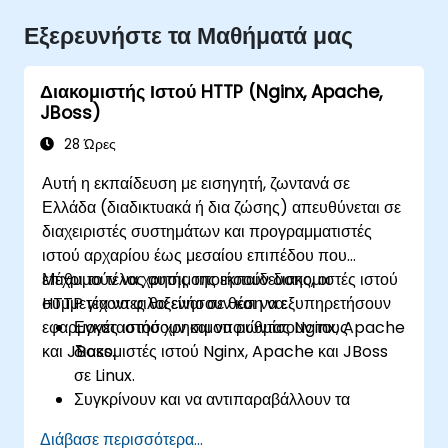
Εξερευνήστε τα Μαθήματά μας
Διακομιστής Ιστού HTTP (Nginx, Apache,
JBoss)
28 Ώρες
Αυτή η εκπαίδευση με εισηγητή, ζωντανά σε
Ελλάδα (διαδικτυακά ή δια ζώσης) απευθύνεται σε
διαχειριστές συστημάτων και προγραμματιστές
ιστού αρχαρίου έως μεσαίου επιπέδου που
επιθυμούν να χρησιμοποιήσουν διακομιστές ιστού
Μέχρι το τέλος αυτής της εκπαίδευσης, οι
HTTP για να φιλοξενήσουν και να εξυπηρετήσουν
συμμετέχοντες θα είναι σε θέση να:
εφαρμογές ιστού χρησιμοποιώντας Nginx, Apache
Εγκαταστήσουν και να ρυθμίσουν τους
και JBoss.
διακομιστές ιστού Nginx, Apache και JBoss
σε Linux.
Συγκρίνουν και να αντιπαραβάλλουν τα
χαρακτηριστικά και την απόδοση διαφορετικών
Διάβασε περισσότερα...
διακομιστών ιστού.