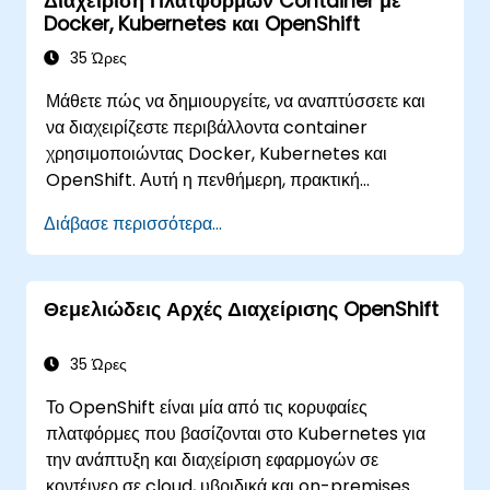
Διαχείριση Πλατφορμών Container με
χρησιμοποιούν το OpenShift για να απλοποιούν
Docker, Kubernetes και OpenShift
τη σύγχρονη παράδοση εφαρμογών σε cloud και
υβριδικά περιβάλλοντα.
35 Ώρες
Μάθετε πώς να δημιουργείτε, να αναπτύσσετε και
να διαχειρίζεστε περιβάλλοντα container
χρησιμοποιώντας Docker, Kubernetes και
OpenShift. Αυτή η πενθήμερη, πρακτική
εκπαίδευση καλύπτει είδωλα container, φόρτους
Διάβασε περισσότερα...
εργασίας Kubernetes, δικτύωση συμπλέγματος,
αποθηκευτικό χώρο, ασφάλεια, παρακολούθηση
και πρακτική διαχείριση OpenShift. Οι
Θεμελιώδεις Αρχές Διαχείρισης OpenShift
συμμετέχοντες αποκτούν τις δεξιότητες που
απαιτούνται για τη λειτουργία σύγχρονων
πλατφορμών container και την επίλυση
35 Ώρες
προβλημάτων εφαρμογών σε περιβάλλοντα
Το OpenShift είναι μία από τις κορυφαίες
ανάπτυξης και παραγωγής.
πλατφόρμες που βασίζονται στο Kubernetes για
την ανάπτυξη και διαχείριση εφαρμογών σε
κοντέινερ σε cloud, υβριδικά και on-premises