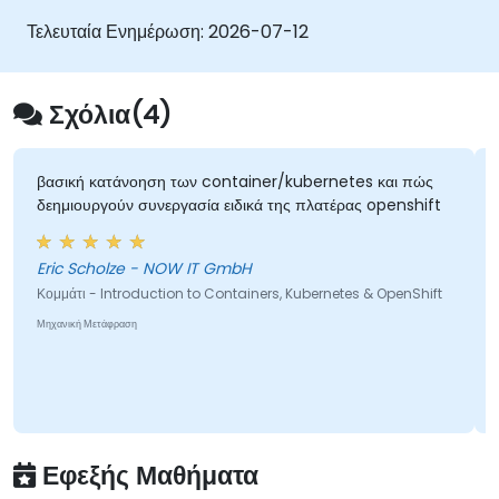
DevOps, παρέχοντας στους συμμετέχοντες τις
Τελευταία Ενημέρωση:
2026-07-12
δεξιότητες να δημιουργούν και να συντηρούν
σύγχρονες εφαρμογές σε περιβάλλοντα
παραγωγής.
Σχόλια(4)
βασική κατάνοηση των container/kubernetes και πώς
δεημιουργούν συνεργασία ειδικά της πλατέρας openshift
Eric Scholze - NOW IT GmbH
Κομμάτι - Introduction to Containers, Kubernetes & OpenShift
Μηχανική Μετάφραση
Εφεξής Μαθήματα