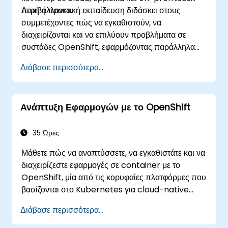
περιβάλλοντα.
Αυτή η πρακτική εκπαίδευση διδάσκει στους
συμμετέχοντες πώς να εγκαθιστούν, να
διαχειρίζονται και να επιλύουν προβλήματα σε
συστάδες OpenShift, εφαρμόζοντας παράλληλα
βέλτιστες πρακτικές ασφάλειας, δικτύωσης και
Διάβασε περισσότερα...
αποθήκευσης. Μέσω πρακτικών ασκήσεων, οι
συμμετέχοντες αποκτούν τις δεξιότητες που
απαιτούνται για τη διαχείριση έτοιμων για
Ανάπτυξη Εφαρμογών με το OpenShift
παραγωγή περιβαλλόντων OpenShift με
αυτοπεποίθηση.
35 Ώρες
Μάθετε πώς να αναπτύσσετε, να εγκαθιστάτε και να
διαχειρίζεστε εφαρμογές σε container με το
OpenShift, μία από τις κορυφαίες πλατφόρμες που
βασίζονται στο Kubernetes για cloud-native
ανάπτυξη. Αυτή η πρακτική εκπαίδευση καλύπτει
Διάβασε περισσότερα...
την ανάπτυξη εφαρμογών, τα containers, τη
δικτύωση, το CI/CD και τις ροές εργασίας