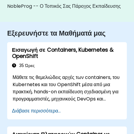
NobleProg -- Ο Τοπικός Σας Πάροχος Εκπαίδευσης
Εξερευνήστε τα Μαθήματά μας
Εισαγωγή σε Containers, Kubernetes &
OpenShift
35 Ώρες
Μάθετε τις θεμελιώδεις αρχές των containers, του
Kubernetes και του OpenShift μέσα από μια
πρακτική, hands-on εκπαίδευση σχεδιασμένη για
προγραμματιστές, μηχανικούς DevOps και
επαγγελματίες Πληροφορικής. Οι συμμετέχοντες θα
Διάβασε περισσότερα...
μάθουν πώς να δημιουργούν εφαρμογές σε
containers, να αναπτύσσουν φόρτους εργασίας,
να διαχειρίζονται πόρους του Kubernetes και να