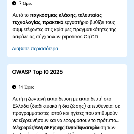
7 Ώρες
Αυτό το
παγκόσμιας κλάσης, τελευταίας
τεχνολογίας, πρακτικό
εργαστήριο βυθίζει τους
συμμετέχοντες στις κρίσιμες πραγματικότητες της
ασφάλειας σύγχρονων pipelines CI/CD.
Σχεδιασμένο για επαγγελματίες ασφαλείας,
Διάβασε περισσότερα...
μηχανικούς DevOps και προγραμματιστές που
επιθυμούν να κατακτήσουν την προηγμένη άμυνα
παραβίασης pipelines, η εκπαίδευση συνδυάζει
OWASP Top 10 2025
ζωντανές προσομοιώσεις επιθέσεων με κορυφαία
εργαλεία του κλάδου και πρακτικές τεχνικές άμυνας.
14 Ώρες
Αυτή η ζωντανή εκπαίδευση με εκπαιδευτή στο
Ελλάδα (διαδικτυακά ή δια ζώσης) απευθύνεται σε
προγραμματιστές ιστού και ηγέτες που επιθυμούν
να εξερευνήσουν και να εφαρμόσουν το πρότυπο
αναφοράς OWASP Top 10 για την ασφάλιση των
Μέχρι το τέλος αυτής της εκπαίδευσης, οι