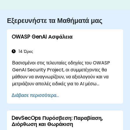
Εξερευνήστε τα Μαθήματά μας
OWASP GenAI Ασφάλεια
14 Ώρες
Βασισμένοι στις τελευταίες οδηγίες του OWASP
GenAI Security Project, οι συμμετέχοντες θα
μάθουν να αναγνωρίζουν, να αξιολογούν και να
μετριάζουν απειλές ειδικές για το AI μέσω
πρακτικών ασκήσεων και σεναρίων από τον
Διάβασε περισσότερα...
πραγματικό κόσμο.
DevSecOps Πυρόσβεση: Παραβίαση,
Διόρθωση και Θωράκιση