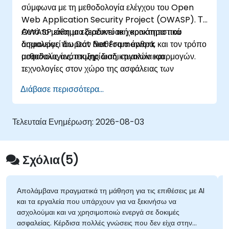
σύμφωνα με τη μεθοδολογία ελέγχου του Open
Web Application Security Project (OWASP). Το
OWASP είναι μια διαδικτυακή κοινότητα που
Αυτό το μάθημα εξερευνεί τα χαρακτηριστικά
δημιουργεί δωρεάν διαθέσιμα άρθρα,
ασφαλείας του Dot Net Framework και τον τρόπο
μεθοδολογίες, τεκμηρίωση, εργαλεία και
ασφαλούς ανάπτυξης διαδικτυακών εφαρμογών.
τεχνολογίες στον χώρο της ασφάλειας των
διαδικτυακών εφαρμογών.
Διάβασε περισσότερα...
Τελευταία Ενημέρωση:
2026-08-03
Σχόλια(5)
Απολάμβανα πραγματικά τη μάθηση για τις επιθέσεις με AI
και τα εργαλεία που υπάρχουν για να ξεκινήσω να
ασχολούμαι και να χρησιμοποιώ ενεργά σε δοκιμές
ασφαλείας. Κέρδισα πολλές γνώσεις που δεν είχα στην