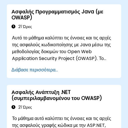
Να βοηθήσει τους αρχιτέκτονες λογισμικού να
κατανοήσουν τους κινδύνους που
Ασφαλής Προγραμματισμός Java (με
περιβάλλουν τις εφαρμογές
OWASP)
Να βοηθήσει τους επικεφαλής ομάδων να
21 Ώρες
θέσουν τις γραμμές βάσης ασφαλείας για τους
προγραμματιστές
Αυτό το μάθημα καλύπτει τις έννοιες και τις αρχές
Να βοηθήσει τους διαχειριστές ιστού να
της ασφαλούς κωδικοποίησης με Java μέσω της
ρυθμίσουν τους διακομιστές για την αποφυγή
μεθοδολογίας δοκιμών του Open Web
λανθασμένων ρυθμίσεων
Application Security Project (OWASP). Το
Open Web Application Security Project είναι
Διάβασε περισσότερα...
μια διαδικτυακή κοινότητα που δημιουργεί
ελεύθερα διαθέσιμα άρθρα, μεθοδολογίες,
τεκμηρίωση, εργαλεία και τεχνολογίες στον τομέα
Ασφαλής Ανάπτυξη .NET
της ασφάλειας διαδικτυακών εφαρμογών.
(συμπεριλαμβανομένου του OWASP)
21 Ώρες
Το μάθημα αυτό καλύπτει τις έννοιες και τις αρχές
της ασφαλούς γραφής κώδικα με την ASP.NET,