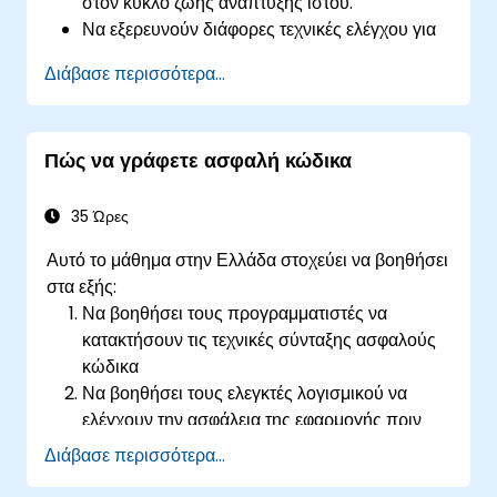
στον κύκλο ζωής ανάπτυξης ιστού.
Να εξερευνούν διάφορες τεχνικές ελέγχου για
την προσαρμογή του πλαισίου WSTG βάσει
Διάβασε περισσότερα...
των επιχειρηματικών αναγκών.
Να εκτελούν διάφορες μεθόδους ελέγχου
ασφαλείας για την προστασία των
Πώς να γράφετε ασφαλή κώδικα
διαδικτυακών εφαρμογών από κινδύνους και
επιθέσεις.
Να δημιουργούν αναφορές αξιολόγησης για
35 Ώρες
την τεκμηρίωση ευρημάτων και
Αυτό το μάθημα στην Ελλάδα στοχεύει να βοηθήσει
αποτελεσμάτων ελέγχου ασφαλείας.
στα εξής:
Να βοηθήσει τους προγραμματιστές να
κατακτήσουν τις τεχνικές σύνταξης ασφαλούς
κώδικα
Να βοηθήσει τους ελεγκτές λογισμικού να
ελέγχουν την ασφάλεια της εφαρμογής πριν
από τη δημοσίευσή της στο περιβάλλον
Διάβασε περισσότερα...
παραγωγής