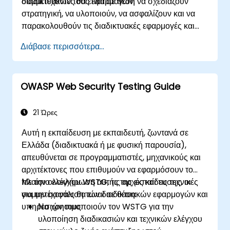
διαδικτυακών τους εφαρμογών.
συμμετέχοντες θα είναι σε θέση να σχεδιάζουν
στρατηγική, να υλοποιούν, να ασφαλίζουν και να
παρακολουθούν τις διαδικτυακές εφαρμογές και
υπηρεσίες τους χρησιμοποιώντας το έγγραφο
Διάβασε περισσότερα...
OWASP Top 10.
OWASP Web Security Testing Guide
21 Ώρες
Αυτή η εκπαίδευση με εκπαιδευτή, ζωντανά σε
Ελλάδα (διαδικτυακά ή με φυσική παρουσία),
απευθύνεται σε προγραμματιστές, μηχανικούς και
αρχιτέκτονες που επιθυμούν να εφαρμόσουν το
πλαίσιο ελέγχου WSTG, τις αρχές και τις τεχνικές
Με την ολοκλήρωση αυτής της εκπαίδευσης, οι
για την ασφάλιση των διαδικτυακών εφαρμογών και
συμμετέχοντες θα είναι σε θέση:
υπηρεσιών τους.
Να χρησιμοποιούν τον WSTG για την
υλοποίηση διαδικασιών και τεχνικών ελέγχου