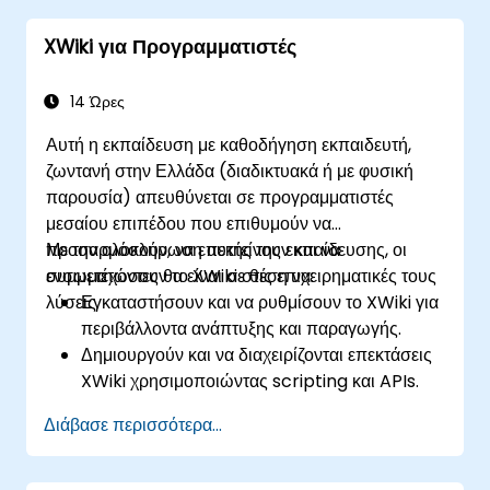
XWiki για Προγραμματιστές
14 Ώρες
Αυτή η εκπαίδευση με καθοδήγηση εκπαιδευτή,
ζωντανή στην Ελλάδα (διαδικτυακά ή με φυσική
παρουσία) απευθύνεται σε προγραμματιστές
μεσαίου επιπέδου που επιθυμούν να
προσαρμόσουν, να επεκτείνουν και να
Με την ολοκλήρωση αυτής της εκπαίδευσης, οι
ενσωματώσουν το XWiki στις επιχειρηματικές τους
συμμετέχοντες θα είναι σε θέση να:
λύσεις.
Εγκαταστήσουν και να ρυθμίσουν το XWiki για
περιβάλλοντα ανάπτυξης και παραγωγής.
Δημιουργούν και να διαχειρίζονται επεκτάσεις
XWiki χρησιμοποιώντας scripting και APIs.
Αναπτύσσουν προσαρμοσμένες εφαρμογές
Διάβασε περισσότερα...
εντός του οικοσυστήματος XWiki.
Ενσωματώσουν το XWiki με εξωτερικά
συστήματα και βάσεις δεδομένων.