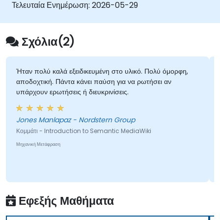
δημιουργία συστημάτων περιεχομένου που
Τελευταία Ενημέρωση:
2026-05-29
βασίζονται σε μεταδεδομένα και τη δημιουργία
έξυπνων πλατφορμών συνεργασίας που
επιτρέπουν στις ομάδες να αυτοματοποιούν την
Σχόλια(2)
καταλογογράφηση, να εμφανίζουν κρυφές
συνδέσεις και να μετασχηματίζουν τον τρόπο με τον
οποίο οι οργανισμοί ανακαλύπτουν, διαχειρίζονται
Ήταν πολύ καλά εξειδικευμένη στο υλικό. Πολύ όμορφη,
αποδοχτική. Πάντα κάνει παύση για να ρωτήσει αν
και μοιράζονται γνώση σε μεγάλη κλίμακα και
υπάρχουν ερωτήσεις ή διευκρινίσεις.
διατομεακά.
Z
Jones Manlapaz - Nordstern Group
Κομμάτι - Introduction to Semantic MediaWiki
Μηχανική Μετάφραση
Εφεξής Μαθήματα