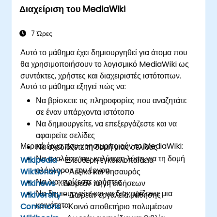
Διαχείριση του MediaWiki
7 Ώρες
Αυτό το μάθημα έχει δημιουργηθεί για άτομα που
θα χρησιμοποιήσουν το λογισμικό MediaWiki ως
συντάκτες, χρήστες και διαχειριστές ιστότοπων.
Αυτό το μάθημα εξηγεί πώς να:
Να βρίσκετε τις πληροφορίες που αναζητάτε
σε έναν υπάρχοντα ιστότοπο
Να δημιουργείτε, να επεξεργάζεστε και να
αφαιρείτε σελίδες
Μερικά έργα που χρησιμοποιούν το MediaWiki:
Να σχεδιάζετε τη δομή μιας σελίδας
Να αναλύετε την καλύτερη λύση για τη δομή
Wikipedia
- Ελεύθερη εγκυκλοπαίδεια
ολόκληρου του έργου
Wiktionary
- Λεξικό και θησαυρός
Να διαχειρίζεστε χρήστες
Wikinews
- Δωρεάν πηγή ειδήσεων
Να δημιουργείτε και να διαχειρίζεστε μια
Wikiversity
- Δωρεάν εργαλεία μάθησης
κοινότητα
Commons
- Κοινό αποθετήριο πολυμέσων