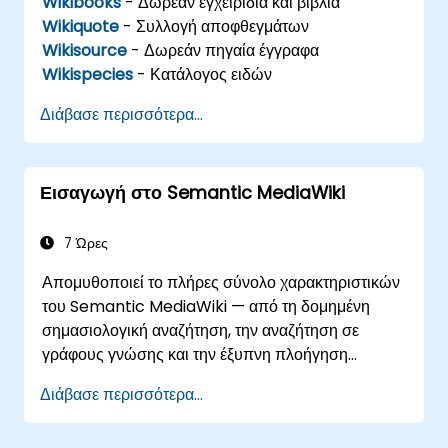
Wikibooks
- Δωρεάν εγχειρίδια και βιβλία
Wikiquote
- Συλλογή αποφθεγμάτων
Wikisource
- Δωρεάν πηγαία έγγραφα
Wikispecies
- Κατάλογος ειδών
Διάβασε περισσότερα...
Εισαγωγή στο Semantic MediaWiki
7 Ώρες
Απομυθοποιεί το πλήρες σύνολο χαρακτηριστικών
του Semantic MediaWiki — από τη δομημένη
σημασιολογική αναζήτηση, την αναζήτηση σε
γράφους γνώσης και την έξυπνη πλοήγηση
περιεχομένου, έως πλούσιες ροές επεξεργασίας με
Διάβασε περισσότερα...
ενσωμάτωση του Σημασιολογικού Ιστού. Καλύπτει
βασικές τεχνικές για σύνδεση δεδομένων,