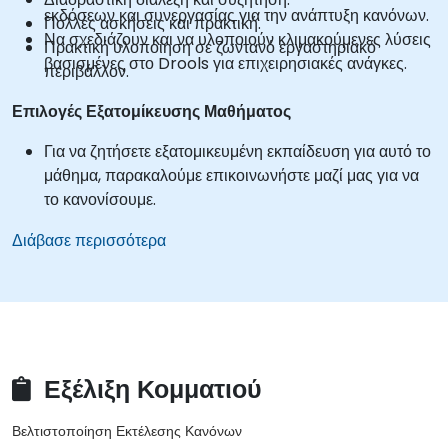
εκδόσεων και συνεργασίας για την ανάπτυξη κανόνων.
Πολλές ασκήσεις και πρακτική.
Να σχεδιάζουν και να υλοποιούν κλιμακούμενες λύσεις
Πρακτική υλοποίηση σε ζωντανό εργαστηριακό
βασισμένες στο Drools για επιχειρησιακές ανάγκες.
περιβάλλον.
Επιλογές Εξατομίκευσης Μαθήματος
Για να ζητήσετε εξατομικευμένη εκπαίδευση για αυτό το
μάθημα, παρακαλούμε επικοινωνήστε μαζί μας για να
το κανονίσουμε.
Διάβασε περισσότερα
Εξέλιξη Κομματιού
Βελτιστοποίηση Εκτέλεσης Κανόνων