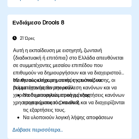
χρησιμοποιώντας το jBPM.
Ενσωματώσουν κανόνες του Drools στις
διαδικασίες του jBPM για δυναμική λήψη
Ενδιάμεσο Drools 8
αποφάσεων.
Βελτιστοποιήσουν και επιλύσουν προβλήματα
σε ροές εργασίας που βασίζονται σε κανόνες.
21 Ώρες
Αυτή η εκπαίδευση με εισηγητή, ζωντανή
(διαδικτυακή ή επιτόπια) στο Ελλάδα απευθύνεται
σε συμμετέχοντες μεσαίου επιπέδου που
επιθυμούν να δημιουργήσουν και να διαχειριστούν
σύνθετους επιχειρηματικούς κανόνες, να
Με την ολοκλήρωση αυτής της εκπαίδευσης, οι
βελτιστοποιήσουν την εκτέλεση κανόνων και να
συμμετέχοντες θα μπορούν:
χειριστούν αποτελεσματικά τις εξαρτήσεις κανόνων
Να δημιουργούν προηγμένους
χρησιμοποιώντας το Drools 8.
επιχειρηματικούς κανόνες και να διαχειρίζονται
τις εξαρτήσεις τους.
Να υλοποιούν λογική λήψης αποφάσεων
χρησιμοποιώντας ομάδες κανόνων και
Διάβασε περισσότερα...
ατζέντες του Drools.