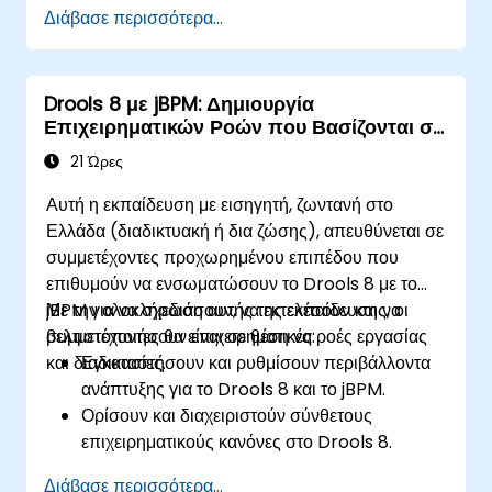
τεχνικούς χρήστες.
Διάβασε περισσότερα...
Διαχειρίζονται, δοκιμάζουν και συντηρούν
αποτελεσματικά τους κανόνες
χρησιμοποιώντας το Drools Workbench.
Drools 8 με jBPM: Δημιουργία
Συνεργάζονται με τεχνικές ομάδες για την
Επιχειρηματικών Ροών που Βασίζονται σε
υλοποίηση και βελτίωση επιχειρηματικών
Κανόνες
κανόνων.
21 Ώρες
Εφαρμόζουν βέλτιστες πρακτικές για τη
Αυτή η εκπαίδευση με εισηγητή, ζωντανή στο
βελτιστοποίηση κανόνων και τη διαχείριση του
Ελλάδα (διαδικτυακή ή δια ζώσης), απευθύνεται σε
κύκλου ζωής τους.
συμμετέχοντες προχωρημένου επιπέδου που
επιθυμούν να ενσωματώσουν το Drools 8 με το
jBPM για να σχεδιάσουν, να εκτελέσουν και να
Με την ολοκλήρωση αυτής της εκπαίδευσης, οι
βελτιστοποιήσουν επιχειρηματικές ροές εργασίας
συμμετέχοντες θα είναι σε θέση να:
και διαδικασίες.
Εγκαταστήσουν και ρυθμίσουν περιβάλλοντα
ανάπτυξης για το Drools 8 και το jBPM.
Ορίσουν και διαχειριστούν σύνθετους
επιχειρηματικούς κανόνες στο Drools 8.
Σχεδιάσουν και εκτελέσουν ροές εργασίας
Διάβασε περισσότερα...