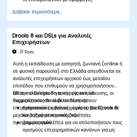
Να δημιουργούν, να δοκιμάζουν και να
Διάβασε περισσότερα...
αναπτύσσουν απλούς επιχειρησιακούς
κανόνες.
Να χρησιμοποιούν το Drools Workbench για
Drools 8 και DSLs για Αναλυτές
διαχείριση κανόνων και πίνακες αποφάσεων.
Επιχειρήσεων
Να εφαρμόζουν το Drools σε πραγματικά
σενάρια για την αυτοματοποίηση αποφάσεων.
21 Ώρες
Αυτή η εκπαίδευση με εισηγητή, ζωντανή (online ή
σε φυσική παρουσία) στο Ελλάδα απευθύνεται σε
αναλυτές επιχειρήσεων αρχικού έως μεσαίου
επιπέδου που επιθυμούν να χρησιμοποιήσουν
DSLs στο Drools 8 για να ορίσουν, να
Με την ολοκλήρωση αυτής της εκπαίδευσης, οι
διαχειριστούν και να βελτιστοποιήσουν
συμμετέχοντες θα είναι σε θέση να:
επιχειρηματικούς κανόνες χωρίς να βασίζονται σε
Κατανοούν τις βασικές έννοιες του Drools 8
μεγάλο βαθμό σε τεχνικές δεξιότητες
και της αρχιτεκτονικής του.
προγραμματισμού.
Δημιουργούν DSLs για να απλοποιήσουν τους
ορισμούς επιχειρηματικών κανόνων για μη