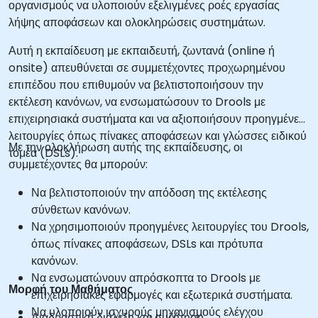
οργανισμούς να υλοποιούν εξελιγμένες ροές εργασίας
λήψης αποφάσεων και ολοκληρώσεις συστημάτων.
Αυτή η εκπαίδευση με εκπαιδευτή, ζωντανά (online ή
onsite) απευθύνεται σε συμμετέχοντες προχωρημένου
επιπέδου που επιθυμούν να βελτιστοποιήσουν την
εκτέλεση κανόνων, να ενσωματώσουν το Drools με
επιχειρησιακά συστήματα και να αξιοποιήσουν προηγμένες
λειτουργίες όπως πίνακες αποφάσεων και γλώσσες ειδικού
Με την ολοκλήρωση αυτής της εκπαίδευσης, οι
τομέα (DSLs).
συμμετέχοντες θα μπορούν:
Να βελτιστοποιούν την απόδοση της εκτέλεσης
σύνθετων κανόνων.
Να χρησιμοποιούν προηγμένες λειτουργίες του Drools,
όπως πίνακες αποφάσεων, DSLs και πρότυπα
κανόνων.
Να ενσωματώνουν απρόσκοπτα το Drools με
Μορφή του Μαθήματος
επιχειρησιακές εφαρμογές και εξωτερικά συστήματα.
Να υλοποιούν ισχυρούς μηχανισμούς ελέγχου
Διαδραστική διάλεξη και συζήτηση.