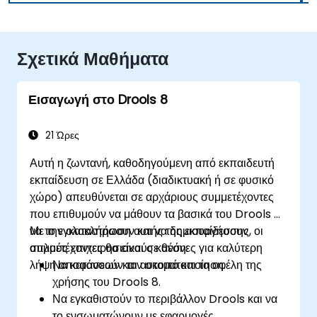
Σχετικά Μαθήματα
Εισαγωγή στο Drools 8
21 Ώρες
Αυτή η ζωντανή, καθοδηγούμενη από εκπαιδευτή
εκπαίδευση σε Ελλάδα (διαδικτυακή ή σε φυσικό
χώρο) απευθύνεται σε αρχάριους συμμετέχοντες
που επιθυμούν να μάθουν τα βασικά του Drools 8,
να το εγκαταστήσουν και να δημιουργήσουν
Με την ολοκλήρωση αυτής της εκπαίδευσης, οι
απλούς επιχειρησιακούς κανόνες για καλύτερη
συμμετέχοντες θα είναι σε θέση:
λήψη αποφάσεων και αυτοματοποίηση.
Να κατανοούν τον σκοπό και τα οφέλη της
χρήσης του Drools 8.
Να εγκαθιστούν το περιβάλλον Drools και να
το ενσωματώνουν με εφαρμογές.