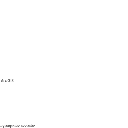
 ArcGIS
εωγραφικών εννοιών