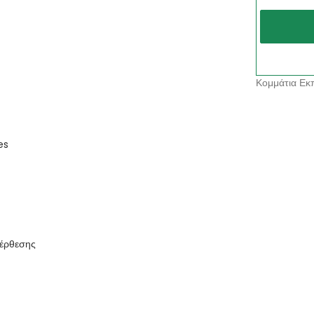
Κομμάτια Εκπ
es
πέρθεσης