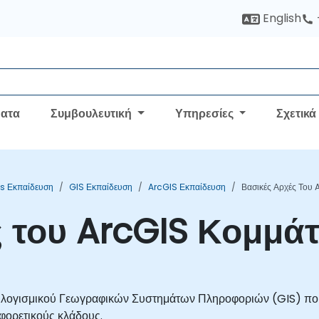
English
ατα
Συμβουλευτική
Υπηρεσίες
Σχετικά
is Εκπαίδευση
GIS Εκπαίδευση
ArcGIS Εκπαίδευση
Βασικές Αρχές Του 
 του ArcGIS Κομμάτ
 λογισμικού Γεωγραφικών Συστημάτων Πληροφοριών (GIS) που 
φορετικούς κλάδους.