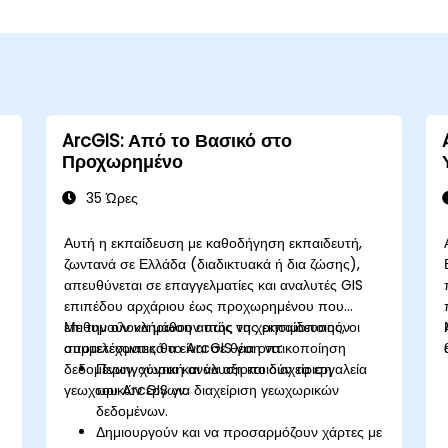
ArcGIS: Από το Βασικό στο
Προχωρημένο
35 Ώρες
Αυτή η εκπαίδευση με καθοδήγηση εκπαιδευτή,
ζωντανά σε Ελλάδα (διαδικτυακά ή δια ζώσης),
απευθύνεται σε επαγγελματίες και αναλυτές GIS
επιπέδου αρχάριου έως προχωρημένου που
επιθυμούν να μάθουν πώς να χρησιμοποιούν
Με την ολοκλήρωση αυτής της εκπαίδευσης, οι
αποτελεσματικά το ArcGIS για οπτικοποίηση
συμμετέχοντες θα είναι σε θέση να:
δεδομένων, χωρική ανάλυση και διαχείριση
Περιηγούνται και να αξιοποιούν τα εργαλεία
γεωχωρικών έργων.
του ArcGIS για διαχείριση γεωχωρικών
δεδομένων.
Δημιουργούν και να προσαρμόζουν χάρτες με