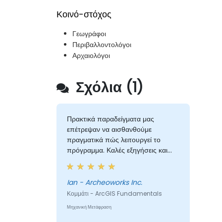
Κοινό-στόχος
Γεωγράφοι
Περιβαλλοντολόγοι
Αρχαιολόγοι
Σχόλια (1)
Πρακτικά παραδείγματα μας
επέτρεψαν να αισθανθούμε
πραγματικά πώς λειτουργεί το
πρόγραμμα. Καλές εξηγήσεις και
ενσωμάτωση θεωρητικών ιδεών και
του πώς σχετίζονται με τις
πρακτικές εφαρμογές.
Ian - Archeoworks Inc.
Κομμάτι - ArcGIS Fundamentals
Μηχανική Μετάφραση