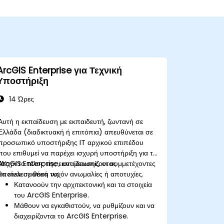
ArcGIS Enterprise για Τεχνική
Υποστήριξη
14 Ώρες
Αυτή η εκπαίδευση με εκπαιδευτή, ζωντανή σε
Ελλάδα (διαδικτυακή ή επιτόπια) απευθύνεται σε
προσωπικό υποστήριξης IT αρχικού επιπέδου
που επιθυμεί να παρέχει ισχυρή υποστήριξη για το
ArcGIS Enterprise, αντιμετωπίζοντας
Μέχρι το τέλος της εκπαίδευσης, οι συμμετέχοντες
αποτελεσματικά τυχόν ανωμαλίες ή αποτυχίες.
θα είναι σε θέση να:
Κατανοούν την αρχιτεκτονική και τα στοιχεία
του ArcGIS Enterprise.
Μάθουν να εγκαθιστούν, να ρυθμίζουν και να
διαχειρίζονται το ArcGIS Enterprise.