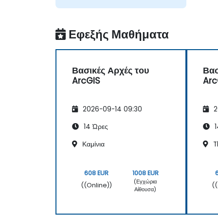
Εφεξής Μαθήματα
Βασικές Αρχές του
Βασ
ArcGIS
Arc
2026-09-14 09:30
2
14 Ώρες
1
Καμίνια
T
608 EUR
1008 EUR
(Εγχώρια
((Online))
(
Αίθουσα)