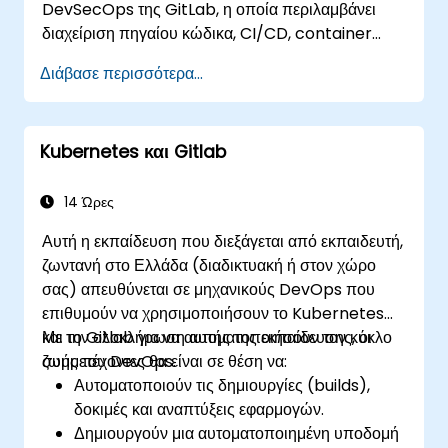
DevSecOps της GitLab, η οποία περιλαμβάνει
διαχείριση πηγαίου κώδικα, CI/CD, container
registry, σάρωση ασφαλείας και παρακολούθηση.
Διάβασε περισσότερα...
Αποτελεί το πρότυπο αναφοράς για οργανισμούς
που επιθυμούν το πλήρες σύνολο λειτουργιών του
GitLab χωρίς εξάρτηση από SaaS ή διαρροή
Kubernetes και Gitlab
δεδομένων εκτός του δικτύου τους.
14 Ώρες
Αυτή η εκπαίδευση που διεξάγεται από εκπαιδευτή,
ζωντανή στο Ελλάδα (διαδικτυακή ή στον χώρο
σας) απευθύνεται σε μηχανικούς DevOps που
επιθυμούν να χρησιμοποιήσουν το Kubernetes
και το Gitlab για να αυτοματοποιήσουν τον κύκλο
Με την ολοκλήρωση αυτής της εκπαίδευσης, οι
ζωής του DevOps.
συμμετέχοντες θα είναι σε θέση να:
Αυτοματοποιούν τις δημιουργίες (builds),
δοκιμές και αναπτύξεις εφαρμογών.
Δημιουργούν μια αυτοματοποιημένη υποδομή