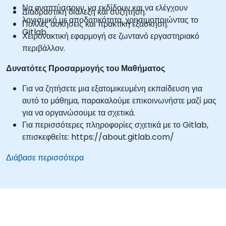
Να αναπτύσσουν, να εκδίδουν και να ελέγχουν
Διαδραστική διάλεξη και συζήτηση.
λογισμικό με αποδοτικότητα, χρησιμοποιώντας το
Πολλές ασκήσεις και πρακτική εξάσκηση.
Gitlab.
Χειρονακτική εφαρμογή σε ζωντανό εργαστηριακό
περιβάλλον.
Δυνατότες Προσαρμογής του Μαθήματος
Για να ζητήσετε μια εξατομικευμένη εκπαίδευση για
αυτό το μάθημα, παρακαλούμε επικοινωνήστε μαζί μας
για να οργανώσουμε τα σχετικά.
Για περισσότερες πληροφορίες σχετικά με το Gitlab,
επισκεφθείτε: https://about.gitlab.com/
Διάβασε περισσότερα