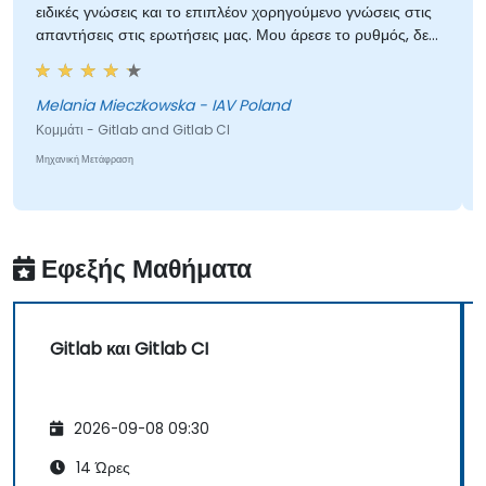
ειδικές γνώσεις και το επιπλέον χορηγούμενο γνώσεις στις
απαντήσεις στις ερωτήσεις μας. Μου άρεσε το ρυθμός, δεν
φάνηκε ποτέ σπουδαιό, ακόμη και με τα τεχνικά
προβλήματα. Κάθε θέμα εξετάστηκε ορθά.
Melania Mieczkowska - IAV Poland
Κομμάτι - Gitlab and Gitlab CI
Μηχανική Μετάφραση
Εφεξής Μαθήματα
Gitlab και Gitlab CI
2026-09-08 09:30
14 Ώρες