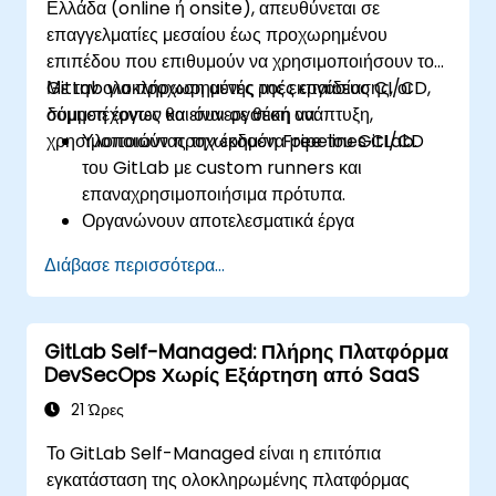
Ελλάδα (online ή onsite), απευθύνεται σε
επαγγελματίες μεσαίου έως προχωρημένου
επιπέδου που επιθυμούν να χρησιμοποιήσουν το
GitLab για προχωρημένες ροές εργασίας CI/CD,
Με την ολοκλήρωση αυτής της εκπαίδευσης, οι
δόμηση έργων και συνεργατική ανάπτυξη,
συμμετέχοντες θα είναι σε θέση να:
χρησιμοποιώντας την έκδοση Free του GitLab.
Υλοποιούν προχωρημένα pipelines CI/CD
του GitLab με custom runners και
επαναχρησιμοποιήσιμα πρότυπα.
Οργανώνουν αποτελεσματικά έργα
χρησιμοποιώντας groups και namespaces.
Διάβασε περισσότερα...
Συνεργάζονται στον κώδικα, τα issues και την
τεκμηρίωση με Markdown και εργαλεία του
GitLab.
GitLab Self-Managed: Πλήρης Πλατφόρμα
Εφαρμόζουν GitLab Pages, ροές εργασίας
DevSecOps Χωρίς Εξάρτηση από SaaS
εκδόσεων και ασφαλείς διαμορφώσεις σε
πραγματικά έργα.
21 Ώρες
Το GitLab Self-Managed είναι η επιτόπια
εγκατάσταση της ολοκληρωμένης πλατφόρμας