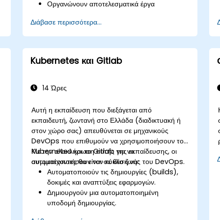
Οργανώνουν αποτελεσματικά έργα
χρησιμοποιώντας groups και
Διάβασε περισσότερα...
namespaces.
Συνεργάζονται στον κώδικα, τα issues και
την τεκμηρίωση με Markdown και εργαλεία
του GitLab.
Kubernetes και Gitlab
Εφαρμόζουν GitLab Pages, ροές εργασίας
ό
εκδόσεων και ασφαλείς διαμορφώσεις σε
πραγματικά έργα.
14 Ώρες
ο
Αυτή η εκπαίδευση που διεξάγεται από
εκπαιδευτή, ζωντανή στο Ελλάδα (διαδικτυακή ή
στον χώρο σας) απευθύνεται σε μηχανικούς
DevOps που επιθυμούν να χρησιμοποιήσουν το
Kubernetes και το Gitlab για να
Με την ολοκλήρωση αυτής της εκπαίδευσης, οι
αυτοματοποιήσουν τον κύκλο ζωής του DevOps.
συμμετέχοντες θα είναι σε θέση να:
Αυτοματοποιούν τις δημιουργίες (builds),
δοκιμές και αναπτύξεις εφαρμογών.
Δημιουργούν μια αυτοματοποιημένη
υποδομή δημιουργίας.
Αναπτύσσουν μια εφαρμογή σε ένα