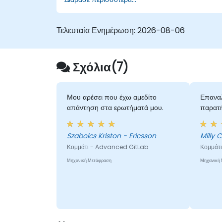
κατανεμημένα SCM μπορούν επίσης να
επωφεληθούν από αυτό το μάθημα).
Τελευταία Ενημέρωση:
2026-08-06
Σχόλια(7)
Μου αρέσει που έχω αμεδίτο
Επαναλ
απάντηση στα ερωτήματά μου.
παρατ
Szabolcs Kriston - Ericsson
Milly 
Κομμάτι - Advanced GitLab
Κομμάτι
Μηχανική Μετάφραση
Μηχανική