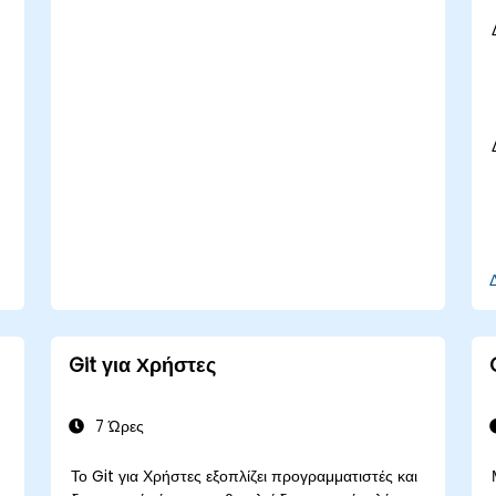
repositories στο GitHub εφαρμόζοντας τα
workflows του Git.
Εκτελέσουν αλλαγές στον πηγαίο κώδικα
μέσα στο GitHub και να συγχρονίσουν τις
εκδόσεις που έχουν γίνει έξω από την
πλατφόρμα.
Χρησιμοποιήσουν Pull Requests, Tags,
Releases και άλλα θεμελιώδη συστατικά του
GitHub.
Εκτελέσουν λειτουργίες ελέγχου εκδόσεων
βασισμένες στο Git και να αξιοποιήσουν το
bash περιβάλλον του GitHub.
Δημιουργήσουν κλάδους (branches)
repository για την επίλυση σφαλμάτων του
έργου σε συνεργασία με την ομάδα.
Αποκτήσουν γνώσεις και εξοικειωθούν με τη
Git για Χρήστες
δομή του Git και του GitHub, ενισχύοντας τις
καλές πρακτικές προγραμματισμού.
7 Ώρες
Το Git για Χρήστες εξοπλίζει προγραμματιστές και