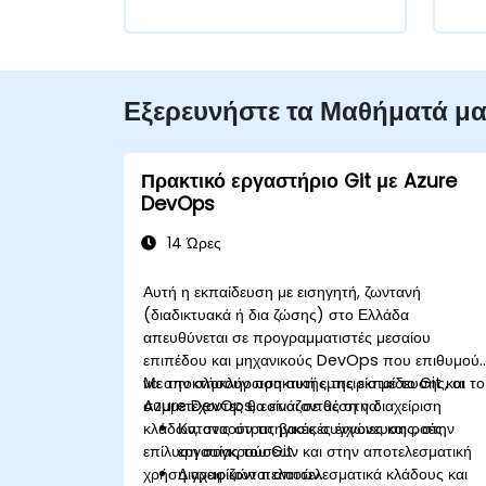
Εξερευνήστε τα Μαθήματά μ
Πρακτικό εργαστήριο Git με Azure
DevOps
14 Ώρες
Αυτή η εκπαίδευση με εισηγητή, ζωντανή
(διαδικτυακά ή δια ζώσης) στο Ελλάδα
απευθύνεται σε προγραμματιστές μεσαίου
επιπέδου και μηχανικούς DevOps που επιθυμού
να αποκτήσουν πρακτική εμπειρία με το Git και το
Με την ολοκλήρωση αυτής της εκπαίδευσης, οι
Azure DevOps, εστιάζοντας στη διαχείριση
συμμετέχοντες θα είναι σε θέση να:
κλάδων, στις στρατηγικές συγχώνευσης, στην
Κατανοούν τις βασικές έννοιες και ροές
επίλυση συγκρούσεων και στην αποτελεσματική
εργασίας του Git.
χρήση γραφικών πελατών.
Διαχειρίζονται αποτελεσματικά κλάδους και