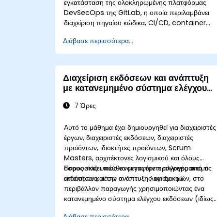
εγκατάσταση της ολοκληρωμένης πλατφόρμας
DevSecOps της GitLab, η οποία περιλαμβάνει
διαχείριση πηγαίου κώδικα, CI/CD, container
registry, σάρωση ασφαλείας και παρακολούθηση
Διάβασε περισσότερα...
Αποτελεί το πρότυπο αναφοράς για οργανισμούς
που επιθυμούν το πλήρες σύνολο λειτουργιών το
GitLab χωρίς εξάρτηση από SaaS ή διαρροή
δεδομένων εκτός του δικτύου τους.
Διαχείριση εκδόσεων και ανάπτυξη
με κατανεμημένο σύστημα ελέγχου
εκδόσεων
7 Ώρες
Αυτό το μάθημα έχει δημιουργηθεί για διαχειριστές
έργων, διαχειριστές εκδόσεων, διαχειριστές
προϊόντων, ιδιοκτήτες προϊόντων, Scrum
Masters, αρχιτέκτονες λογισμικού και όλους
όσους είναι υπεύθυνοι για τον προγραμματισμό
Παρουσιάζει πώς να μεταφέρετε αλλαγές από τις
εκδόσεων και την ανάπτυξη λογισμικού.
απαιτήσεις, μέσω ανάπτυξης και δοκιμών, στο
περιβάλλον παραγωγής χρησιμοποιώντας ένα
κατανεμημένο σύστημα ελέγχου εκδόσεων (ιδίως
το GIT, αλλά και άτομα που χρησιμοποιούν άλλα
Διάβασε περισσότερα...