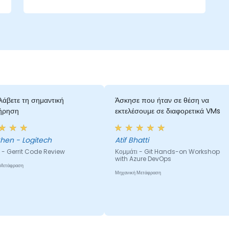
άβετε τη σημαντική
Άσκησε που ήταν σε θέση να
ήρηση
εκτελέσουμε σε διαφορετικά VMs
Chen - Logitech
Atif Bhatti
 - Gerrit Code Review
Κομμάτι - Git Hands-on Workshop
with Azure DevOps
 Μετάφραση
Μηχανική Μετάφραση