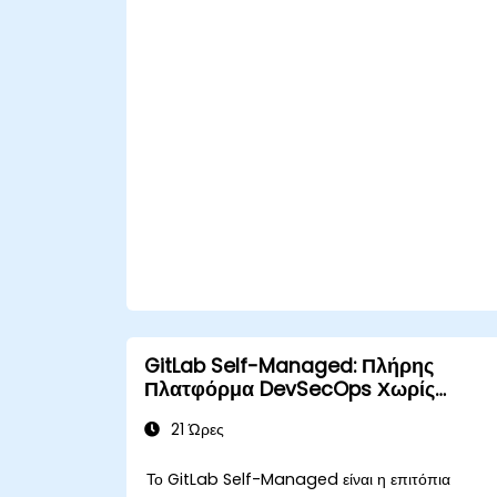
GitLab Self-Managed: Πλήρης
Πλατφόρμα DevSecOps Χωρίς
Εξάρτηση από SaaS
21 Ώρες
Το GitLab Self-Managed είναι η επιτόπια