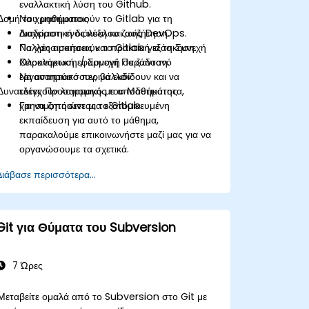
εναλλακτική λύση του Github.
Δομή του μαθήματος
Να χρησιμοποιούν το Gitlab για τη
διαχείριση ενός κύκλου ζωής DevOps.
Διαδραστική διάλεξη και συζήτηση.
Να χρησιμοποιούν το Gitlab για τη Συνεχή
Πολλές ασκήσεις και πρακτική εξάσκηση.
Ολοκλήρωση / Συνεχή Παράδοση.
Χειρονακτική εφαρμογή σε ζωντανό
Να αναπτύσσουν, να εκδίδουν και να
εργαστηριακό περιβάλλον.
Δυνατότες Προσαρμογής του Μαθήματος
ελέγχουν λογισμικό με αποδοτικότητα,
χρησιμοποιώντας το Gitlab.
Για να ζητήσετε μια εξατομικευμένη
εκπαίδευση για αυτό το μάθημα,
παρακαλούμε επικοινωνήστε μαζί μας για να
οργανώσουμε τα σχετικά.
Για περισσότερες πληροφορίες σχετικά με το
Διάβασε περισσότερα...
Gitlab, επισκεφθείτε:
https://about.gitlab.com/
Git για Θύματα του Subversion
7 Ώρες
Μεταβείτε ομαλά από το Subversion στο Git με