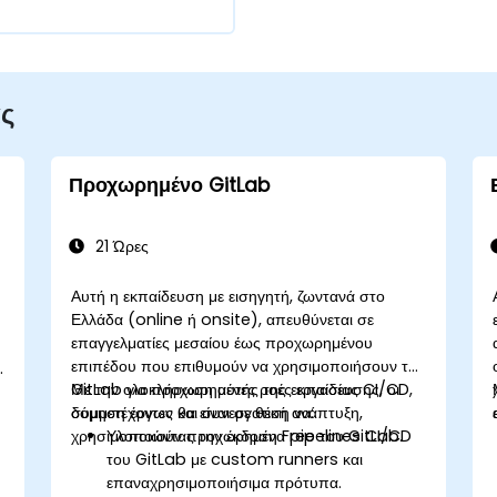
ας
Προχωρημένο GitLab
21 Ώρες
Αυτή η εκπαίδευση με εισηγητή, ζωντανά στο
Ελλάδα (online ή onsite), απευθύνεται σε
επαγγελματίες μεσαίου έως προχωρημένου
επιπέδου που επιθυμούν να χρησιμοποιήσουν το
ν
GitLab για προχωρημένες ροές εργασίας CI/CD,
Με την ολοκλήρωση αυτής της εκπαίδευσης, οι
δόμηση έργων και συνεργατική ανάπτυξη,
συμμετέχοντες θα είναι σε θέση να:
χρησιμοποιώντας την έκδοση Free του GitLab.
Υλοποιούν προχωρημένα pipelines CI/CD
του GitLab με custom runners και
επαναχρησιμοποιήσιμα πρότυπα.