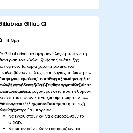
αγωγούς συνεχούς ολοκλήρωσης.
Gitlab και Gitlab CI
14 Ώρες
Το GitLab είναι μια εφαρμογή λογισμικού για τη
διαχείριση του κύκλου ζωής της ανάπτυξης
λογισμικού. Τα κύρια χαρακτηριστικά του
περιλαμβάνουν τη διαχείριση έργων, τη διαχείριση
του πηγαίου κώδικα, τη συνεχή ολοκλήρωση /
Αυτή η επιμορφωτική εκπαίδευση, που γίνεται με
συνεχή παράδοση (CI/CD), την παρακολούθηση
καθοδήγηση εκπαιδευτή (online ή onsite),
και την ασφάλεια.
απευθύνεται σε προγραμματιστές που επιθυμούν
να εγκαταστήσουν και να χρησιμοποιήσουν το
Gitlab για τον έλεγχο εκδόσεων και τη συνεχή
Στο τέλος αυτής της εκπαίδευσης, οι
ολοκλήρωση.
συμμετέχοντες θα μπορούν:
Να εγκαθιστούν και να διαμορφώνουν το
Gitlab.
Να κατανοούν πώς να εφαρμόζουν μια