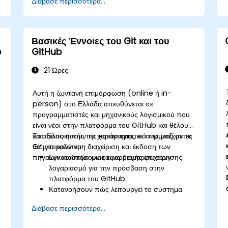
Διάβασε περισσότερα...
περιβάλλον νέφους βασισμένο σε κοντέινερ.
Βασικές Έννοιες του Git και του
b
GitHub
21 Ώρες
Αυτή η ζωντανή επιμόρφωση (online ή in-
person) στο Ελλάδα απευθύνεται σε
προγραμματιστές και μηχανικούς λογισμικού που
είναι νέοι στην πλατφόρμα του GitHub και θέλουν
να αξιοποιήσουν τα χαρακτηριστικά της μαζί με το
Στο τέλος αυτής της κατάρτισης, οι συμμετέχοντες
Git για καλύτερη διαχείριση και έκδοση των
θα μπορούν να:
πηγαίων κωδικών μιας εφαρμογής επιχείρησης.
Εγκαταστήσουν και να διαμορφώσουν
λογαριασμό για την πρόσβαση στην
πλατφόρμα του GitHub.
Κατανοήσουν πώς λειτουργεί το σύστημα
του Git και να αποκτήσουν γνώσεις των
Διάβασε περισσότερα...
εννοιών που αποτελούν τη βάση του GitHub.
Δημιουργήσουν και να διαχειριστούν