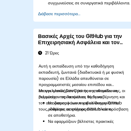
συγχωνεύσεις σε συνεργατικά περιβάλλοντα.
Επιλύουν συγκρούσεις χρησιμοποιώντας
Διάβασε περισσότερα...
βέλτιστες πρακτικές σε πραγματικά σενάρια.
Χρησιμοποιούν γραφικούς πελάτες
(SourceTree και GitKraken) για τη
διαχείριση Git.
Βασικές Αρχές του GitHub για την
Εκτελούν πρακτικές λειτουργίες Git τόσο απ
Επιχειρησιακή Ασφάλεια και τον
την κονσόλα όσο και από γραφικές διεπαφές.
Αυτοματισμό
Εργάζονται με το Git στο Azure DevOps για
21 Ώρες
την ενσωμάτωση αποθετηρίων και τον έλεγχ
εκδόσεων.
Αυτή η εκπαίδευση υπό την καθοδήγηση
εκπαιδευτή, ζωντανά (διαδικτυακά ή με φυσική
παρουσία) σε Ελλάδα απευθύνεται σε
προγραμματιστές μεσαίου επιπέδου και
επαγγελματίες DevOps που επιθυμούν να
Με την ολοκλήρωση αυτής της εκπαίδευσης, οι
βελτιώσουν την ασφάλεια, τη διακυβέρνηση και
συμμετέχοντες θα είναι σε θέση να:
τον αυτοματισμό των περιβαλλόντων GitHub
Να διαμορφώνουν και να διαχειρίζονται
τους, ιδιαίτερα σε επιχειρησιακό πλαίσιο.
ρυθμίσεις ασφάλειας GitHub και πρόσβαση
σε αποθετήρια.
Να εφαρμόζουν βέλτιστες πρακτικές
ασφάλειας χρησιμοποιώντας εργαλεία του