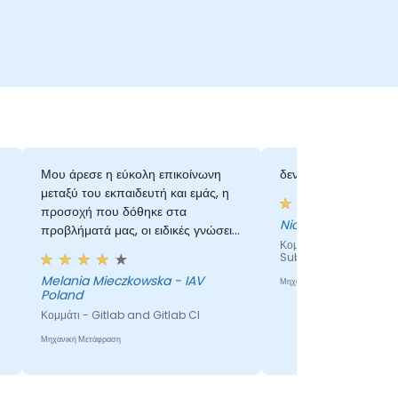
Μου άρεσε η εύκολη επικοίνωνη
δεν είναι κανονική ε
μεταξύ του εκπαιδευτή και εμάς, η
προσοχή που δόθηκε στα
Nicola - OHB Sy
προβλήματά μας, οι ειδικές γνώσεις
Κομμάτι - Git for Victi
και το επιπλέον χορηγούμενο
Subversion
γνώσεις στις απαντήσεις στις
Melania Mieczkowska - IAV
Μηχανική Μετάφραση
ερωτήσεις μας. Μου άρεσε το
Poland
ρυθμός, δεν φάνηκε ποτέ σπουδαιό,
Κομμάτι - Gitlab and Gitlab CI
ακόμη και με τα τεχνικά
προβλήματα. Κάθε θέμα εξετάστηκε
Μηχανική Μετάφραση
ορθά.