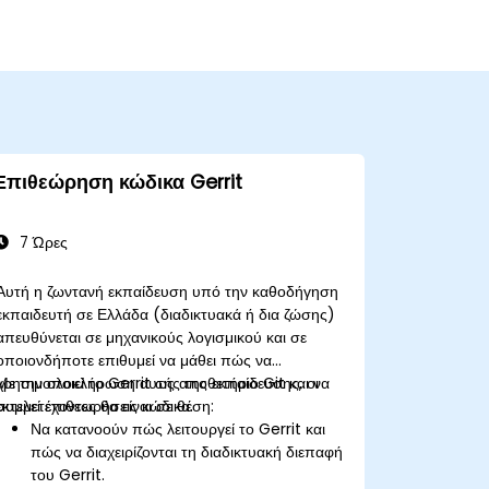
Επιθεώρηση κώδικα Gerrit
7 Ώρες
Αυτή η ζωντανή εκπαίδευση υπό την καθοδήγηση
εκπαιδευτή σε Ελλάδα (διαδικτυακά ή δια ζώσης)
απευθύνεται σε μηχανικούς λογισμικού και σε
οποιονδήποτε επιθυμεί να μάθει πώς να
χρησιμοποιεί το Gerrit ως αποθετήριο Git και να
Με την ολοκλήρωση αυτής της εκπαίδευσης, οι
εκτελεί επιθεωρήσεις κώδικα.
συμμετέχοντες θα είναι σε θέση:
Να κατανοούν πώς λειτουργεί το Gerrit και
πώς να διαχειρίζονται τη διαδικτυακή διεπαφή
του Gerrit.