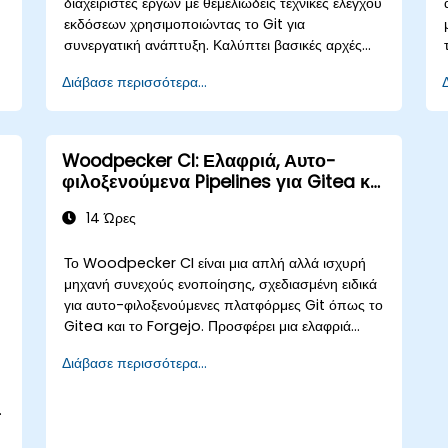
διαχειριστές έργων με θεμελιώδεις τεχνικές ελέγχου
εκδόσεων χρησιμοποιώντας το Git για
συνεργατική ανάπτυξη. Καλύπτει βασικές αρχές
του μοντέλου δεδομένων Git, τύπους
.
Διάβασε περισσότερα...
αντικειμένων, στρατηγικές διακλάδωσης και ροές
εργασίας συγχώνευσης. Εξετάζει αποδεδειγμένες
υ
μεθόδους για το ιστορικό υποβολών, την ανάλυση
διαφορών, τις λειτουργίες stash, τις ετικέτες και τα
Woodpecker CI: Ελαφριά, Αυτο-
μοτίβα κατανεμημένης ανάπτυξης με
φιλοξενούμενα Pipelines για Gitea και
φιλοξενούμενα αποθετήρια. Βοηθά τις ομάδες
Forgejo
λογισμικού να διαχειρίζονται το ιστορικό εκδόσεων,
14 Ώρες
να επιλύουν διενέξεις συγχώνευσης και να
διατηρούν ανιχνεύσιμο κώδικα σε συνεργατικά
Το Woodpecker CI είναι μια απλή αλλά ισχυρή
έργα.
μηχανή συνεχούς ενοποίησης, σχεδιασμένη ειδικά
για αυτο-φιλοξενούμενες πλατφόρμες Git όπως το
Gitea και το Forgejo. Προσφέρει μια ελαφριά
εμπειρία CI/CD, βασισμένη σε Docker, χωρίς την
Διάβασε περισσότερα...
πολυπλοκότητα ή το κόστος αδειοδότησης των
επιχειρησιακών πλατφορμών.