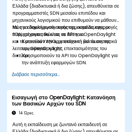
Ελλάδα (διαδικτυακά ή δια ζώσης), απευθύνεται σε
προγραμματιστές SDN μεσαίου επιπέδου και
μηχανικούς λογισμικού που επιθυμούν να μάθουν
πώς να δημιουργούν προσαρμοσμένες εφαρμογές
Με την ολοκλήρωση αυτής της εκπαίδευσης, οι
SDN χρησιμοποιώντας τα API του OpenDaylight
συμμετέχοντες θα είναι σε θέση να:
και τα μοντέλα YANG, με στόχο τη βελτίωση της
Κατανοούν την αρχιτεκτονική και τα συστατικά
λειτουργικότητας και της επεκτασιμότητας του
του OpenDaylight.
δικτύου.
Χρησιμοποιούν τα API του OpenDaylight για
την ανάπτυξη εφαρμογών SDN.
Δημιουργούν και διαχειρίζονται μοντέλα YANG
Διάβασε περισσότερα...
για την προσαρμογή του δικτύου.
Αναπτύσσουν, ελέγχουν και
αποσφαλματώνουν προσαρμοσμένες
Εισαγωγή στο OpenDaylight: Κατανόηση
εφαρμογές σε περιβάλλον OpenDaylight.
των Βασικών Αρχών του SDN
Ενσωματώνουν το OpenDaylight με
εξωτερικά συστήματα και συσκευές δικτύου.
14 Ώρες
Αυτή η εκπαίδευση με ζωντανό εκπαιδευτή σε
Ελλάδα (διαδικτυακά ή δια ζώσης) απευθύνεται σε