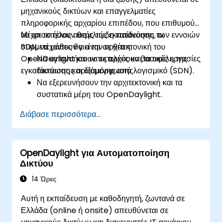
μηχανικούς δικτύων και επαγγελματίες
πληροφορικής αρχαρίου επιπέδου, που επιθυμούν
να αποκτήσουν θεμελιώδη κατανόηση των εννοιών
Μέχρι το τέλος αυτής της εκπαίδευσης, οι
SDN, να μάθουν για την αρχιτεκτονική του
συμμετέχοντες θα είναι σε θέση:
OpenDaylight και να εκτελέσουν βασικές εργασίες
Να κατανοήσουν τις αρχές και τα οφέλη της
εγκατάστασης και διαμόρφωσης.
δικτύωσης οριζόμενης από λογισμικό (SDN).
Να εξερευνήσουν την αρχιτεκτονική και τα
συστατικά μέρη του OpenDaylight.
Να εγκαταστήσουν και να διαμορφώσουν το
Διάβασε περισσότερα...
OpenDaylight σε ένα σύστημα Linux.
Να ενσωματώσουν το OpenDaylight με
συσκευές δικτύου.
OpenDaylight για Αυτοματοποίηση
Να εκτελέσουν βασικές λειτουργίες και εντολές
Δικτύου
του OpenDaylight.
14 Ώρες
Αυτή η εκπαίδευση με καθοδηγητή, ζωντανά σε
Ελλάδα (online ή onsite) απευθύνεται σε