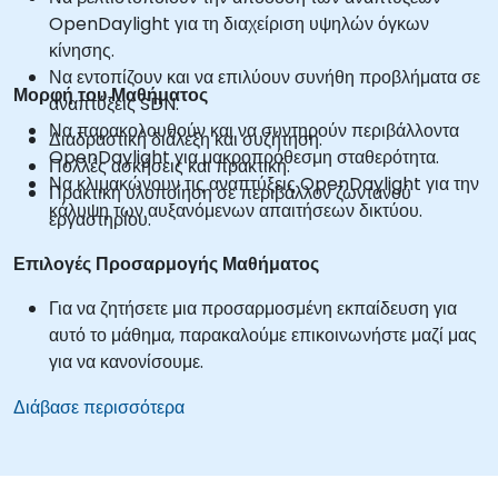
OpenDaylight για τη διαχείριση υψηλών όγκων
κίνησης.
Να εντοπίζουν και να επιλύουν συνήθη προβλήματα σε
Μορφή του Μαθήματος
αναπτύξεις SDN.
Να παρακολουθούν και να συντηρούν περιβάλλοντα
Διαδραστική διάλεξη και συζήτηση.
OpenDaylight για μακροπρόθεσμη σταθερότητα.
Πολλές ασκήσεις και πρακτική.
Να κλιμακώνουν τις αναπτύξεις OpenDaylight για την
Πρακτική υλοποίηση σε περιβάλλον ζωντανού
κάλυψη των αυξανόμενων απαιτήσεων δικτύου.
εργαστηρίου.
Επιλογές Προσαρμογής Μαθήματος
Για να ζητήσετε μια προσαρμοσμένη εκπαίδευση για
αυτό το μάθημα, παρακαλούμε επικοινωνήστε μαζί μας
για να κανονίσουμε.
Διάβασε περισσότερα