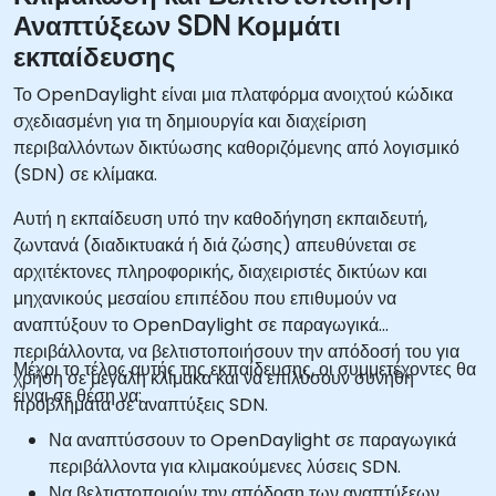
Αναπτύξεων SDN Κομμάτι
εκπαίδευσης
Το OpenDaylight είναι μια πλατφόρμα ανοιχτού κώδικα
σχεδιασμένη για τη δημιουργία και διαχείριση
περιβαλλόντων δικτύωσης καθοριζόμενης από λογισμικό
(SDN) σε κλίμακα.
Αυτή η εκπαίδευση υπό την καθοδήγηση εκπαιδευτή,
ζωντανά (διαδικτυακά ή διά ζώσης) απευθύνεται σε
αρχιτέκτονες πληροφορικής, διαχειριστές δικτύων και
μηχανικούς μεσαίου επιπέδου που επιθυμούν να
αναπτύξουν το OpenDaylight σε παραγωγικά
περιβάλλοντα, να βελτιστοποιήσουν την απόδοσή του για
Μέχρι το τέλος αυτής της εκπαίδευσης, οι συμμετέχοντες θα
χρήση σε μεγάλη κλίμακα και να επιλύσουν συνήθη
είναι σε θέση να:
προβλήματα σε αναπτύξεις SDN.
Να αναπτύσσουν το OpenDaylight σε παραγωγικά
περιβάλλοντα για κλιμακούμενες λύσεις SDN.
Να βελτιστοποιούν την απόδοση των αναπτύξεων