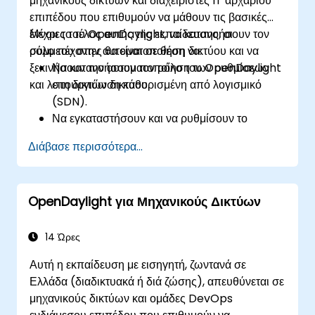
μηχανικούς δικτύων και διαχειριστές IT αρχάριου
επιπέδου που επιθυμούν να μάθουν τις βασικές
έννοιες του OpenDaylight, να κατανοήσουν τον
Μέχρι το τέλος αυτής της εκπαίδευσης, οι
ρόλο του στην αυτοματοποίηση δικτύου και να
συμμετέχοντες θα είναι σε θέση να:
ξεκινήσουν την αυτοματοποίηση των ρυθμίσεων
Να κατανοήσουν τον ρόλο του OpenDaylight
και λειτουργιών δικτύου.
στη δικτύωση καθορισμένη από λογισμικό
(SDN).
Να εγκαταστήσουν και να ρυθμίσουν το
OpenDaylight σε σύστημα βασισμένο στο
Διάβασε περισσότερα...
Linux.
Να εξερευνήσουν την αρχιτεκτονική και τα
βασικά χαρακτηριστικά του OpenDaylight.
OpenDaylight για Μηχανικούς Δικτύων
Να δημιουργήσουν βασικές
αυτοματοποιημένες ρυθμίσεις δικτύου
χρησιμοποιώντας το OpenDaylight.
14 Ώρες
Να παρακολουθούν και να διαχειρίζονται
Αυτή η εκπαίδευση με εισηγητή, ζωντανά σε
δίκτυα χρησιμοποιώντας ελεγκτές
Ελλάδα (διαδικτυακά ή διά ζώσης), απευθύνεται σε
OpenDaylight.
μηχανικούς δικτύων και ομάδες DevOps