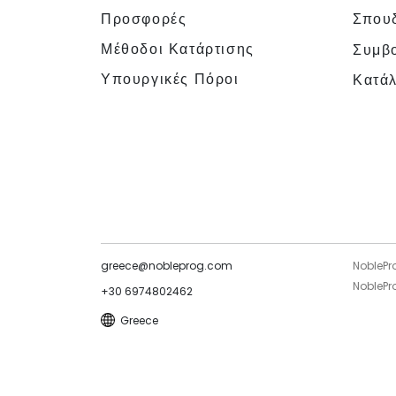
Προσφορές
Σπουδ
Μέθοδοι Κατάρτισης
Συμβο
Υπουργικές Πόροι
Κατά
greece@nobleprog.com
NoblePr
NoblePro
+30 6974802462
Greece