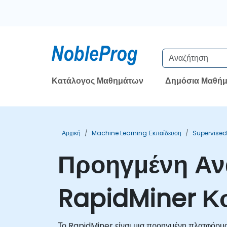
Κατάλογος Μαθημάτων
Δημόσια Μαθήμ
Αρχική
Machine Learning Εκπαίδευση
Supervised
Προηγμένη Αν
RapidMiner Κ
Το RapidMiner είναι μια προηγμένη πλατφόρμ