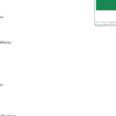
ων
Κομμάτια Εκπ
μάθησης
ων
δεδομένων