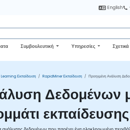
English
ατα
Συμβουλευτική
Υπηρεσίες
Σχετικά
 Learning Εκπαίδευση
RapidMiner Εκπαίδευση
Προηγμένη Ανάλυση Δεδο
άλυση Δεδομένων μ
ομμάτι εκπαίδευσης
α ανάλυσης δεδομένων που παρέχει ένα ολοκληρωμένο περιβάλ