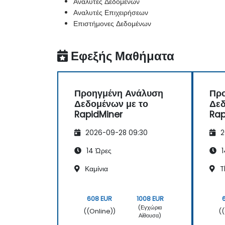
Αναλυτές Δεδομένων
Αναλυτές Επιχειρήσεων
Επιστήμονες Δεδομένων
Εφεξής Μαθήματα
Προηγμένη Ανάλυση
Πρ
Δεδομένων με το
Δεδ
RapidMiner
Rap
2026-09-28 09:30
2
14 Ώρες
1
Καμίνια
T
608 EUR
1008 EUR
(Εγχώρια
((Online))
(
Αίθουσα)