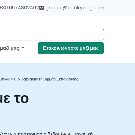
+30 6974802462
greece@nobleprog.com
 μαζί μας
Επικοινωνήστε μαζί μας
μένων Με Το RapidMiner Κομμάτι Εκπαίδευσης
ε το
λον για προετοιμασία δεδομένων, μηχανική