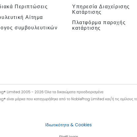
ιακά Περιπτώσεις
Υπηρεσία Διαχείρισης
Κατάρτισης
υλευτική Αίτημα
Πλατφόρμα παροχής
λογος συμβουλευτικών
κατάρτισης
og® Limited 2005 -
2026
Όλα τα δικαιώματα προσδιορισμένα
g® είναι μάρκα που καταχωρήθηκε από το NobleProg Limited και/ή τις ομίλους τ
Ιδιωτικότητα & Cookies
Staff login