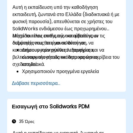
Αυτή η εκπαίδευση υπό την καθοδήγηση
εκπαιδευτή, ζωντανά στο Ελλάδα (διαδικτυακά ή με
φυσική παρουσία), απευθύνεται σε χρήστες του
SolidWorks ενδιάμεσου έως προχωρημένου
επιπέδου που επιθυμούν να εμβαθύνουν τις
Μέχρι το τέλος αυτής της εκπαίδευσης, οι
δεξιότητές τους στη μοντελοποίηση, να
συμμετέχοντες θα είναι σε θέση να:
κατακτήσουν προηγμένες λειτουργίες και να
Δημιουργούν σύνθετα εξαρτήματα,
βελτιώσουν την αποδοτικότητα και την ακρίβεια του
συναρμολογήσεις και διαμορφώσεις
σχεδιασμού.
αποδοτικά.
Χρησιμοποιούν προηγμένα εργαλεία
μοντελοποίησης, όπως οι σαρώσεις
Διάβασε περισσότερα...
(sweeps), οι αναπτύξεις (lofts) και οι
επιφάνειες.
Εφαρμόζουν πίνακες σχεδίασης, εξισώσεις και
Εισαγωγή στο Solidworks PDM
παραμετρικούς ελέγχους.
Εκτελούν προσομοιώσεις και μελέτες κίνησης
για την επαλήθευση των σχεδίων.
35 Ώρες