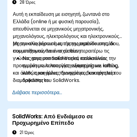
28 Ώρες
Αυτή η εκπαίδευση με εισηγητή, ζωντανά στο
Ελλάδα (online ή με φυσική παρουσία),
απευθύνεται σε μηχανικούς μηχατρονικής,
μηχανολόγους, ηλεκτρολόγους και ηλεκτρονικούς
μηχανικούς μέσου έως προχωρημένου επιπέδου,
Με την ολοκλήρωση αυτής της εκπαίδευσης, οι
που επιθυμούν να ενισχύσουν περαιτέρω τις
συμμετέχοντες θα είναι σε θέση:
γνώσεις τους στο SolidWorks, κατακτώντας την
Να χρησιμοποιούν στερεά πολλαπλών
προηγμένη μοντελοποίηση εξαρτημάτων, καθώς
σωμάτων, λειτουργίες sweeping και lofting,
και άλλες προηγμένες δυνατότητες και εργαλεία
καθώς και άλλες προηγμένες δυνατότητες του
διαμόρφωσης του SolidWorks.
SolidWorks.
Να αξιοποιούν τις δυνατότητες
Διάβασε περισσότερα...
μοντελοποίησης συναρμολογήσεων του
SolidWorks.
Να κατέχουν τις προηγμένες δυνατότητες
SolidWorks: Από Ενδιάμεσο σε
μοντελοποίησης του SolidWorks.
Προχωρημένο Επίπεδο
21 Ώρες