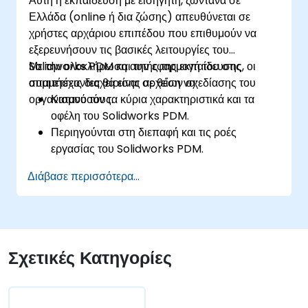
Αυτή η εκπαίδευση με εισηγητή, ζωντανά σε
Ελλάδα (online ή δια ζώσης) απευθύνεται σε
χρήστες αρχάριου επιπέδου που επιθυμούν να
εξερευνήσουν τις βασικές λειτουργίες του
Solidworks PDM και την εφαρμογή του στις
Με την ολοκλήρωση αυτής της εκπαίδευσης, οι
απαιτήσεις διαχείρισης αρχείων σχεδίασης του
συμμετέχοντες θα είναι σε θέση να:
οργανισμού τους.
Κατανοούν τα κύρια χαρακτηριστικά και τα
οφέλη του Solidworks PDM.
Περιηγούνται στη διεπαφή και τις ροές
εργασίας του Solidworks PDM.
Εκτελούν βασικές εργασίες τελικού χρήστη,
Διάβασε περισσότερα...
όπως check-in/check-out αρχείων,
διαχείριση εκδόσεων και αναζήτηση.
Εξερευνούν δυνατότητες διαχείρισης, όπως η
παραμετροποίηση του vault, η ρύθμιση
δικαιωμάτων χρηστών και η προσαρμογή
Σχετικές Κατηγορίες
ροών εργασίας.
Αξιολογούν την πιθανή εφαρμογή του
Solidworks PDM σε πολλαπλές