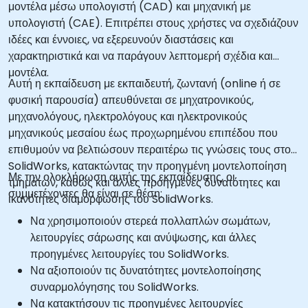
μοντέλα μέσω υπολογιστή (CAD) και μηχανική με
υπολογιστή (CAE). Επιτρέπει στους χρήστες να σχεδιάζουν
ιδέες και έννοιες, να εξερευνούν διαστάσεις και
χαρακτηριστικά και να παράγουν λεπτομερή σχέδια και
μοντέλα.
Αυτή η εκπαίδευση με εκπαιδευτή, ζωντανή (online ή σε
φυσική παρουσία) απευθύνεται σε μηχατρονικούς,
μηχανολόγους, ηλεκτρολόγους και ηλεκτρονικούς
μηχανικούς μεσαίου έως προχωρημένου επιπέδου που
επιθυμούν να βελτιώσουν περαιτέρω τις γνώσεις τους στο
SolidWorks, κατακτώντας την προηγμένη μοντελοποίηση
Με την ολοκλήρωση αυτής της εκπαίδευσης, οι
τμημάτων, καθώς και άλλες προηγμένες δυνατότητες και
συμμετέχοντες θα είναι σε θέση:
ικανότητες διαμόρφωσης του SolidWorks.
Να χρησιμοποιούν στερεά πολλαπλών σωμάτων,
λειτουργίες σάρωσης και ανύψωσης, και άλλες
προηγμένες λειτουργίες του SolidWorks.
Να αξιοποιούν τις δυνατότητες μοντελοποίησης
συναρμολόγησης του SolidWorks.
Να κατακτήσουν τις προηγμένες λειτουργίες