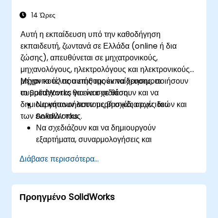
14 Ώρες
Αυτή η εκπαίδευση υπό την καθοδήγηση
εκπαιδευτή, ζωντανά σε Ελλάδα (online ή δια
ζώσης), απευθύνεται σε μηχατρονικούς,
μηχανολόγους, ηλεκτρολόγους και ηλεκτρονικούς
μηχανικούς που επιθυμούν να χρησιμοποιήσουν
Μέχρι το τέλος αυτής της εκπαίδευσης, οι
το SolidWorks για να σχεδιάσουν και να
συμμετέχοντες θα είναι σε θέση:
δημιουργήσουν λεπτομερή σχέδια των ιδεών και
Να κατανοήσουν τις βασικές αρχές του
των εννοιών τους.
SolidWorks.
Να σχεδιάζουν και να δημιουργούν
εξαρτήματα, συναρμολογήσεις και
τρισδιάστατα μοντέλα με το SolidWorks.
Διάβασε περισσότερα...
Προηγμένο SolidWorks