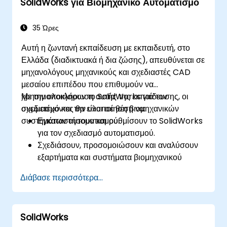
SolidWorks για Βιομηχανικό Αυτοματισμό
35 Ώρες
Αυτή η ζωντανή εκπαίδευση με εκπαιδευτή, στο
Ελλάδα (διαδικτυακά ή δια ζώσης), απευθύνεται σε
μηχανολόγους μηχανικούς και σχεδιαστές CAD
μεσαίου επιπέδου που επιθυμούν να
χρησιμοποιήσουν το SolidWorks για τον
Με την ολοκλήρωση αυτής της εκπαίδευσης, οι
σχεδιασμό και την υλοποίηση βιομηχανικών
συμμετέχοντες θα είναι σε θέση να:
συστημάτων αυτοματισμού.
Εγκαταστήσουν και ρυθμίσουν το SolidWorks
για τον σχεδιασμό αυτοματισμού.
Σχεδιάσουν, προσομοιώσουν και αναλύσουν
εξαρτήματα και συστήματα βιομηχανικού
αυτοματισμού.
Διάβασε περισσότερα...
Εξάγουν σχέδια για υλοποίηση σε
πραγματικές βιομηχανικές συνθήκες.
SolidWorks