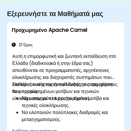
Εξερευνήστε τα Μαθήματά μας
Προχωρημένο Apache Camel
21 Ώρες
Aυτή η επιμορφωτική και ζωντανή εκπαίδευση στο
Ελλάδα (διαδικτυακά ή στην έδρα σας)
απευθύνεται σε προγραμματιστές, αρχιτέκτονες
ολοκλήρωσης και διαχειριστές συστημάτων που
επιθυμούν να αποκτήσουν δεξιότητες στη χρήση
Στο τέλος αυτής της εκπαίδευσης, οι συμμετέχοντες
των προχωρημένων μοτίβων και τεχνικών
θα μπορούν:
ολοκλήρωσης με το Apache Camel.
Να κατανοούν τα προχωρημένα μοτίβα και
τεχνικές ολοκλήρωσης.
Να υλοποιούν πολύπλοκες διαδρομές και
μετασχηματισμούς.
Ναι βελτιώνουν τις επιδόσεις και την κλίμωση.