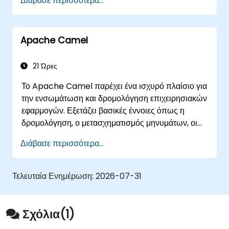
Διάβασε περισσότερα...
Να διαχειρίζονται σφάλματα και εξαιρέσεις σε
πολύπλοκα σενάρια ολοκλήρωσης.
Να συνθέτουν το Apache Camel με διάφορες
Apache Camel
τεχνολογίες και πλατφόρμες.
21 Ώρες
Το Apache Camel παρέχει ένα ισχυρό πλαίσιο για
την ενσωμάτωση και δρομολόγηση επιχειρησιακών
εφαρμογών. Εξετάζει βασικές έννοιες όπως η
δρομολόγηση, ο μετασχηματισμός μηνυμάτων, οι
στρατηγικές διαχείρισης σφαλμάτων, οι σύνδεσμοι
Διάβασε περισσότερα...
συστατικών, τα Μοτίβα Ενσωμάτωσης
Επιχειρήσεων και η διαχείριση συναλλαγών.
Καθοδηγεί τους προγραμματιστές μέσω πρακτικής
Τελευταία Ενημέρωση:
2026-07-31
παραμετροποίησης ορισμών διαδρομών,
σύνδεσης beans, ελέγχου ταυτοχρονισμού και
τεχνικών παρακολούθησης. Εξοπλίζει τους
Σχόλια(1)
επαγγελματίες ώστε να σχεδιάζουν αξιόπιστα