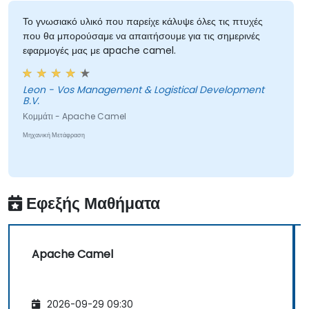
επίπεδα επικοινωνίας μικροϋπηρεσιών,
βελτιστοποιώντας τις ροές δεδομένων.
Το γνωσιακό υλικό που παρείχε κάλυψε όλες τις πτυχές
που θα μπορούσαμε να απαιτήσουμε για τις σημερινές
εφαρμογές μας με apache camel.
Leon - Vos Management & Logistical Development
B.V.
Κομμάτι - Apache Camel
Μηχανική Μετάφραση
Εφεξής Μαθήματα
Apache Camel
2026-09-29 09:30