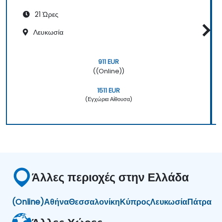
21 Ώρες
Λευκωσία
911 EUR
((Online))
1511 EUR
(Εγχώρια Αίθουσα)
Άλλες περιοχές στην Ελλάδα
(Online)
Αθήνα
Θεσσαλονίκη
Κύπρος
Λευκωσία
Πάτρα