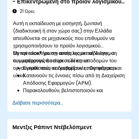
- Επικεντρωμένη στο προϊόν λογισμικού
εντοπίσουν σημεία συμφόρησης.
Dynatrace®
Διαχειριστούν αποτελεσματικά τον χρόνο για
21 Ώρες
την αντιμετώπιση και επίλυση διακοπών
Αυτή η εκπαίδευση με εισηγητή, ζωντανή
εφαρμογών.
(διαδικτυακή ή στον χώρο σας) στην Ελλάδα
Αναπτύξουν στρατηγικές για τη διατήρηση
απευθύνεται σε μηχανικούς που επιθυμούν να
υψηλής απόδοσης και διαθεσιμότητας
χρησιμοποιήσουν το προϊόν λογισμικού
εφαρμογών.
Dynatrace® για την αποτελεσματική διάγνωση
Με την ολοκλήρωση αυτής της εκπαίδευσης, οι
των εφαρμογών, υπηρεσιών και υποδομών του
συμμετέχοντες θα είναι σε θέση να:
οργανισμού τους σε διαφορετικές πλατφόρμες και
Εγκαθιστούν και ρυθμίζουν το Dynatrace.
υλικό.
Κατανοούν τις έννοιες πίσω από τη Διαχείριση
Απόδοσης Εφαρμογών (APM).
Παρακολουθούν, βελτιστοποιούν και
κλιμακώνουν εφαρμογές εσωτερικά (on-
Διάβασε περισσότερα...
premise) και στο cloud.
Παρακολουθούν την υγεία του δικτύου, του
υλικού και του λογισμικού ενός οργανισμού.
Μεντξις Ράπιντ Ντέβελόπμεντ