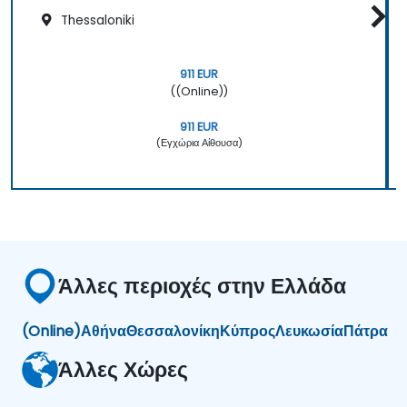
Thessaloniki
911 EUR
((Online))
911 EUR
(Εγχώρια Αίθουσα)
Άλλες περιοχές στην Ελλάδα
(Online)
Αθήνα
Θεσσαλονίκη
Κύπρος
Λευκωσία
Πάτρα
Άλλες Χώρες