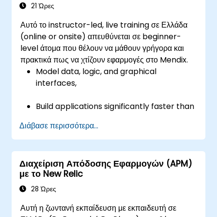
21 Ώρες
Αυτό το instructor-led, live training σε Ελλάδα
(online or onsite) απευθύνεται σε beginner-
level άτομα που θέλουν να μάθουν γρήγορα και
πρακτικά πως να χτίζουν εφαρμογές στο Mendix.
Model data, logic, and graphical
interfaces,
Build applications significantly faster than
with traditional technologies,
Διάβασε περισσότερα...
Easily deploy applications to the cloud
(Mendix Cloud),
Διαχείριση Απόδοσης Εφαρμογών (APM)
με το New Relic
Enable collaboration between business
and IT teams in a single environment.
28 Ώρες
Αυτή η ζωντανή εκπαίδευση με εκπαιδευτή σε