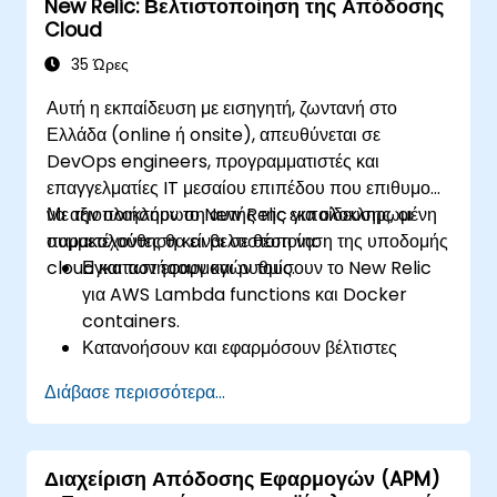
New Relic: Βελτιστοποίηση της Απόδοσης
Cloud
35 Ώρες
Αυτή η εκπαίδευση με εισηγητή, ζωντανή στο
Ελλάδα (online ή onsite), απευθύνεται σε
DevOps engineers, προγραμματιστές και
επαγγελματίες IT μεσαίου επιπέδου που επιθυμούν
να αξιοποιήσουν το New Relic για ολοκληρωμένη
Με την ολοκλήρωση αυτής της εκπαίδευσης, οι
παρακολούθηση και βελτιστοποίηση της υποδομής
συμμετέχοντες θα είναι σε θέση να:
cloud και των εφαρμογών τους.
Εγκαταστήσουν και ρυθμίσουν το New Relic
για AWS Lambda functions και Docker
containers.
Κατανοήσουν και εφαρμόσουν βέλτιστες
πρακτικές για την παρακολούθηση
Διάβασε περισσότερα...
μικροϋπηρεσιών.
Αξιοποιήσουν τα χαρακτηριστικά του New
Relic για να αποκτήσουν πληροφορίες σχετικά
Διαχείριση Απόδοσης Εφαρμογών (APM)
με την απόδοση των εφαρμογών και να