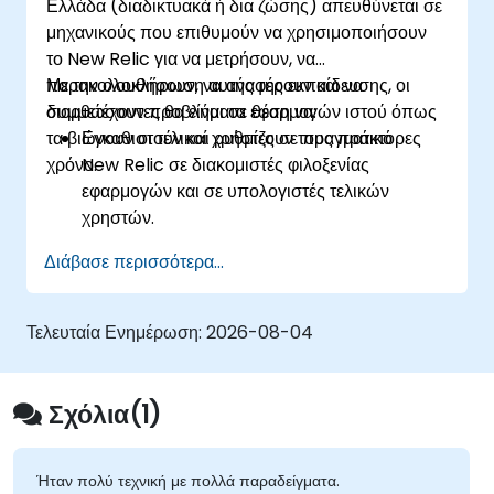
Ελλάδα (διαδικτυακά ή δια ζώσης) απευθύνεται σε
μηχανικούς που επιθυμούν να χρησιμοποιήσουν
το New Relic για να μετρήσουν, να
παρακολουθήσουν, να αναφέρουν και να
Με την ολοκλήρωση αυτής της εκπαίδευσης, οι
διορθώσουν προβλήματα εφαρμογών ιστού όπως
συμμετέχοντες θα είναι σε θέση να:
τα βιώνουν οι τελικοί χρήστες σε πραγματικό
Εγκαθιστούν και ρυθμίζουν τους πράκτορες
χρόνο.
New Relic σε διακομιστές φιλοξενίας
εφαρμογών και σε υπολογιστές τελικών
χρηστών.
Εντοπίζουν και διαγιγνώσκουν σύνθετα
Διάβασε περισσότερα...
ζητήματα απόδοσης εφαρμογών.
Διατηρούν υψηλά επίπεδα διαθεσιμότητας
υπηρεσιών εφαρμογών ιστού.
Τελευταία Ενημέρωση:
2026-08-04
Εντοπίζουν και διορθώνουν ελαττωματικά API
που επιβραδύνουν την απόδοση μιας
εφαρμογής.
Σχόλια(1)
Μετρούν με ακρίβεια τον χρόνο απόκρισης
ευαίσθητων στον χρόνο εφαρμογών ιστού και
ιστοτόπων.
Ήταν πολύ τεχνική με πολλά παραδείγματα.