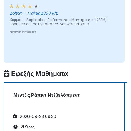
Παρακολουθούν λειτουργίες βάσεων
δεδομένων και βελτιώνουν τον χρόνο
Zoltan - Training360 Kft.
απόκρισης ερωτημάτων.
Κομμάτι - Application Performance Management (APM) -
Focused on the Dynatrace® Software Product
Ρυθμίζουν ειδοποιήσεις για να ενημερώνονται
για προβλήματα σε πραγματικό χρόνο.
Μηχανική Μετάφραση
Μεταφράζουν τις μετρήσεις IT σε
επιχειρηματικές γνώσεις για να λαμβάνουν
καλύτερες αποφάσεις.
Εφεξής Μαθήματα
Μεντξις Ράπιντ Ντέβελόπμεντ
2026-09-28 09:30
21 Ώρες