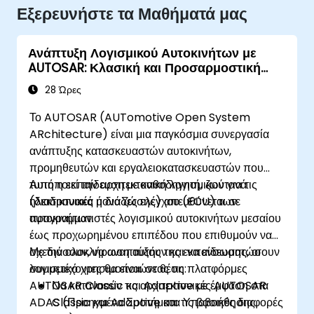
Εξερευνήστε τα Μαθήματά μας
Ανάπτυξη Λογισμικού Αυτοκινήτων με
AUTOSAR: Κλασική και Προσαρμοστική
Πλατφόρμα
28 Ώρες
Το AUTOSAR (AUTomotive Open System
ARchitecture) είναι μια παγκόσμια συνεργασία
ανάπτυξης κατασκευαστών αυτοκινήτων,
προμηθευτών και εργαλειοκατασκευαστών που
τυποποιεί την αρχιτεκτονική λογισμικού για τις
Αυτή η εκπαίδευση με καθοδηγητή, ζωντανά
ηλεκτρονικές μονάδες ελέγχου (ECU) των
(διαδικτυακά ή δια ζώσης) απευθύνεται σε
αυτοκινήτων.
προγραμματιστές λογισμικού αυτοκινήτων μεσαίου
έως προχωρημένου επιπέδου που επιθυμούν να
σχεδιάσουν, να αναπτύξουν και να ενσωματώσουν
Με την ολοκλήρωση αυτής της εκπαίδευσης, οι
λογισμικό χρησιμοποιώντας τις πλατφόρμες
συμμετέχοντες θα είναι σε θέση:
AUTOSAR Classic και Adaptive με έμφαση στα
Να κατανοούν τις αρχιτεκτονικές AUTOSAR
ADAS (Προηγμένα Συστήματα Υποβοήθησης
Classic και Adaptive και τις βασικές διαφορές