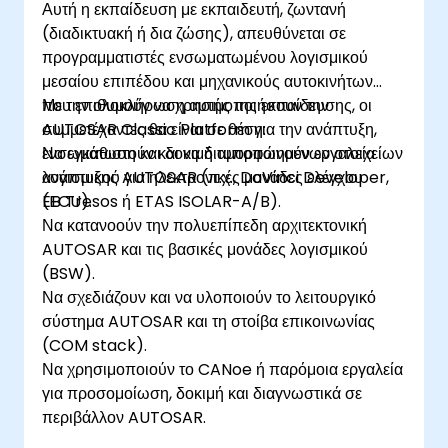
Αυτή η εκπαίδευση με εκπαιδευτή, ζωντανή
(διαδικτυακή ή δια ζώσης), απευθύνεται σε
προγραμματιστές ενσωματωμένου λογισμικού
μεσαίου επιπέδου και μηχανικούς αυτοκινήτων
που επιθυμούν να χρησιμοποιήσουν την
Με την ολοκλήρωση αυτής της εκπαίδευσης, οι
AUTOSAR Classic Platform για την ανάπτυξη,
συμμετέχοντες θα είναι σε θέση:
ενσωμάτωση και δοκιμή τυποποιημένων στοιχείων
Να εγκαθιστούν και να διαμορφώνουν εργαλεία
λογισμικού για ηλεκτρονικές μονάδες ελέγχου
ανάπτυξης AUTOSAR (π.χ., DaVinci Developer,
(ECU).
EB Tresos ή ETAS ISOLAR-A/B).
Να κατανοούν την πολυεπίπεδη αρχιτεκτονική
AUTOSAR και τις βασικές μονάδες λογισμικού
(BSW).
Να σχεδιάζουν και να υλοποιούν το λειτουργικό
σύστημα AUTOSAR και τη στοίβα επικοινωνίας
(COM stack).
Να χρησιμοποιούν το CANoe ή παρόμοια εργαλεία
για προσομοίωση, δοκιμή και διαγνωστικά σε
περιβάλλον AUTOSAR.