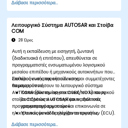
Διάβασε περισσότερα...
Λειτουργικό Σύστημα AUTOSAR και Στοίβα
COM
28 Ώρες
Αυτή η εκπαίδευση με εισηγητή, ζωντανή
(διαδικτυακά ή επιτόπου), απευθύνεται σε
προγραμματιστές ενσωματωμένου λογισμικού
μεσαίου επιπέδου ή μηχανικούς αυτοκινήτων που
επιθυμούν να κατανοήσουν και να
Στο τέλος αυτής της εκπαίδευσης, οι συμμετέχοντες
παραμετροποιήσουν το λειτουργικό σύστημα
θα μπορούν να:
AUTOSAR (βασισμένο στο OSEK/VDX) και τη
Κατανοούν την αρχιτεκτονική του λειτουργικού
στοίβα COM ώστε να επιτρέψουν αξιόπιστο
συστήματος AUTOSAR και τις πολιτικές
προγραμματισμό εργασιών και επικοινωνία σε
χρονοπρογραμματισμού
ηλεκτρονικές μονάδες ελέγχου αυτοκινήτων (ECU).
Υλοποιούν και διαχειρίζονται εργασίες,
γεγονότα, συναγερμούς και μετρητές
Διάβασε περισσότερα...
Περιγράφουν και παραμετροποιούν τα