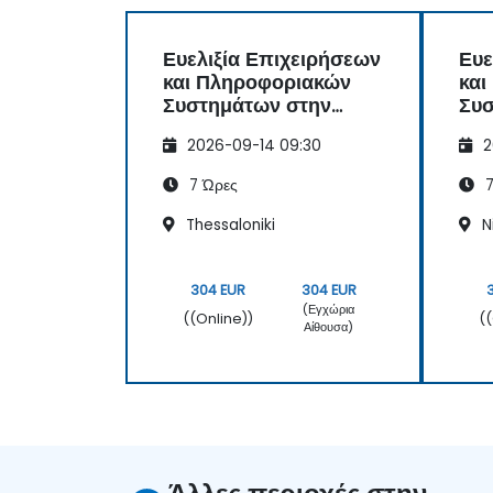
Ευελιξία Επιχειρήσεων
Ευε
και Πληροφοριακών
και
Συστημάτων στην
Συσ
Ψηφιακή Εποχή
Ψη
2026-09-14 09:30
2
7 Ώρες
7
Thessaloniki
N
304 EUR
304 EUR
(Εγχώρια
((Online))
(
Αίθουσα)