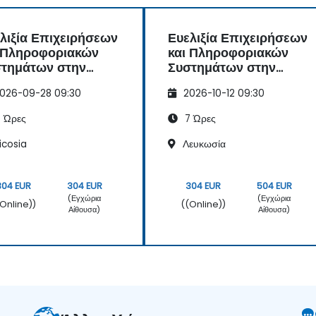
λιξία Επιχειρήσεων
Ευελιξία Επιχειρήσεων
 Πληροφοριακών
και Πληροφοριακών
τημάτων στην
Συστημάτων στην
φιακή Εποχή
Ψηφιακή Εποχή
026-09-28 09:30
2026-10-12 09:30
 Ώρες
7 Ώρες
icosia
Λευκωσία
304 EUR
304 EUR
304 EUR
504 EUR
(Εγχώρια
(Εγχώρια
(Online))
((Online))
Αίθουσα)
Αίθουσα)