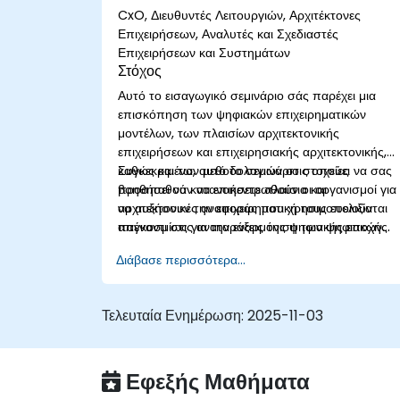
CxO, Διευθυντές Λειτουργιών, Αρχιτέκτονες
Επιχειρήσεων, Αναλυτές και Σχεδιαστές
Επιχειρήσεων και Συστημάτων
Στόχος
Αυτό το εισαγωγικό σεμινάριο σάς παρέχει μια
επισκόπηση των ψηφιακών επιχειρηματικών
μοντέλων, των πλαισίων αρχιτεκτονικής
επιχειρήσεων και επιχειρησιακής αρχιτεκτονικής,
καθώς και των μεθοδολογιών στις οποίες
Συγκεκριμένα, αυτό το σεμινάριο στοχεύει να σας
προσπαθούν να επικεντρωθούν οι οργανισμοί για
βοηθήσει να κατανοήσετε πλαίσια και
να αυξήσουν την επιχειρηματική τους ευελιξία
αρχιτεκτονικές αναφοράς που χρησιμοποιούνται
απέναντι στις αναταράξεις της ψηφιακής εποχής.
παγκοσμίως για την εναρμόνιση των ψηφιακών
επιχειρηματικών μοντέλων και των αρχιτεκτονικών
Διάβασε περισσότερα...
πληροφοριακών συστημάτων με το
μεταβαλλόμενο ανταγωνιστικό τοπίο.
Τελευταία Ενημέρωση:
2025-11-03
Εφεξής Μαθήματα