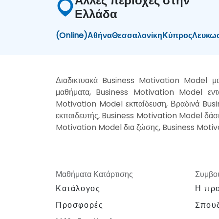
Άλλες περιοχές στην
Ελλάδα
(Online)
Αθήνα
Θεσσαλονίκη
Κύπρος
Λευκω
Διαδικτυακά Business Motivation Model μ
μαθήματα, Business Motivation Model εντ
Motivation Model εκπαίδευση, Βραδινά Bus
εκπαιδευτής, Business Motivation Model δάσ
Motivation Model δια ζώσης, Business Motiv
Μαθήματα Κατάρτισης
Συμβου
Κατάλογος
Η προ
Προσφορές
Σπουδ