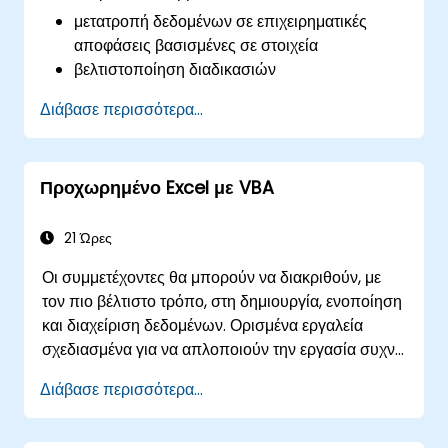
μετατροπή δεδομένων σε επιχειρηματικές
αποφάσεις βασισμένες σε στοιχεία
βελτιστοποίηση διαδικασιών
Διάβασε περισσότερα...
Προχωρημένο Excel με VBA
21 Ώρες
Οι συμμετέχοντες θα μπορούν να διακριθούν, με
τον πιο βέλτιστο τρόπο, στη δημιουργία, ενοποίηση
και διαχείριση δεδομένων. Ορισμένα εργαλεία
σχεδιασμένα για να απλοποιούν την εργασία συχνά
μειώνουν σημαντικά τον χρόνο των μέχρι τώρα
Διάβασε περισσότερα...
δραστηριοτήτων και μπορούν να σας βοηθήσουν
να σχεδιάσετε μια εφαρμογή που θα μπορούσε να
εκτελεί νέες εργασίες.