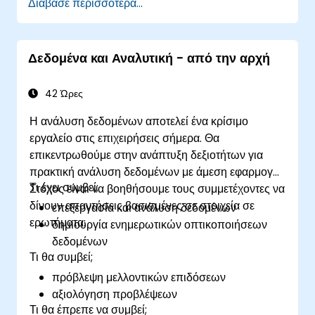
Διάβασε περισσότερα...
Χειρίζονται ένα συμβάν (άνοιγμα φύλλου
εργασίας, ενημέρωση κελιού κ.λπ.) μέσω
χειριστή.
Δεδομένα και Αναλυτική - από την αρχή
Δημιουργούν μια φόρμα.
42 Ώρες
Η ανάλυση δεδομένων αποτελεί ένα κρίσιμο
εργαλείο στις επιχειρήσεις σήμερα. Θα
επικεντρωθούμε στην ανάπτυξη δεξιοτήτων για
πρακτική ανάλυση δεδομένων με άμεση εφαρμογή.
Τι έχει συμβεί;
Στόχος είναι να βοηθήσουμε τους συμμετέχοντες να
δίνουν απαντήσεις βασισμένες σε στοιχεία σε
επεξεργασία και ανάλυση δεδομένων
ερωτήματα:
δημιουργία ενημερωτικών οπτικοποιήσεων
δεδομένων
Τι θα συμβεί;
πρόβλεψη μελλοντικών επιδόσεων
αξιολόγηση προβλέψεων
Τι θα έπρεπε να συμβεί;