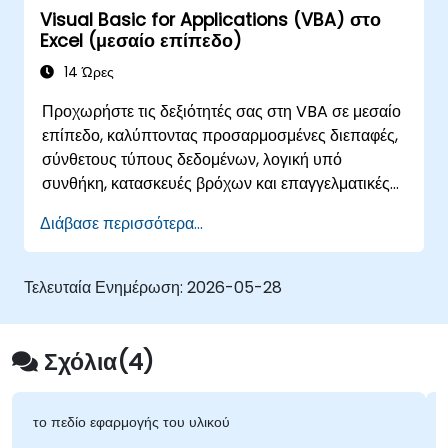
Visual Basic for Applications (VBA) στο
Excel (μεσαίο επίπεδο)
14 Ώρες
Προχωρήστε τις δεξιότητές σας στη VBA σε μεσαίο
επίπεδο, καλύπτοντας προσαρμοσμένες διεπαφές,
σύνθετους τύπους δεδομένων, λογική υπό
συνθήκη, κατασκευές βρόχων και επαγγελματικές
τεχνικές αποσφαλμάτωσης. Αυτή η πρακτική
Διάβασε περισσότερα...
εκπαίδευση στην Excel VBA διδάσκει ισχυρή
διαχείριση σφαλμάτων, βελτιστοποίηση επιδόσεων,
φόρμες χρήστη VBA και αυτοματοποίηση ροών
Τελευταία Ενημέρωση:
2026-05-28
εργασίας μέσω ασκήσεων πραγματικού κόσμου —
γεφυρώνοντας το χάσμα από τις βασικές
μακροεντολές στις προηγμένες λύσεις
Σχόλια(4)
αυτοματισμού για αναλυτές δεδομένων,
επαγγελματίες αναφορών και επιχειρηματικούς
χρήστες που αναζητούν δυνατότητες εταιρικών
το πεδίο εφαρμογής του υλικού
υπολογιστικών φύλλων.