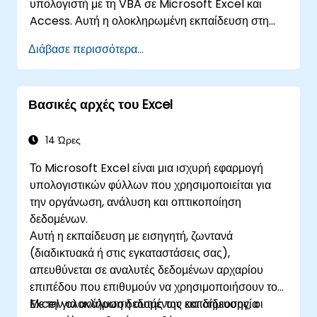
υπολογιστή με τη VBA σε Microsoft Excel και
Access. Αυτή η ολοκληρωμένη εκπαίδευση στη
VBA καλύπτει θεμελιώδεις αρχές
Διάβασε περισσότερα...
προγραμματισμού, αντικειμενοστρεφή
κωδικοποίηση, σχεδίαση βάσεων δεδομένων SQL,
ανάπτυξη διεπαφής χρήστη, τεχνικές
Βασικές αρχές του Excel
αποσφαλμάτωσης, χειρισμό σφαλμάτων και
προηγμένες ρουτίνες ανάλυσης του Excel μέσα
από πρακτικές ασκήσεις — δίνοντας τη δυνατότητα
14 Ώρες
σε αναλυτές, επαγγελματίες του
Το Microsoft Excel είναι μια ισχυρή εφαρμογή
χρηματοοικονομικού τομέα και προγραμματιστές να
υπολογιστικών φύλλων που χρησιμοποιείται για
εξαλείψουν τις χειρωνακτικές εργασίες και να
την οργάνωση, ανάλυση και οπτικοποίηση
ξεκλειδώσουν προηγμένες δυνατότητες διαχείρισης
δεδομένων.
δεδομένων και αναφορών.
Αυτή η εκπαίδευση με εισηγητή, ζωντανά
(διαδικτυακά ή στις εγκαταστάσεις σας),
απευθύνεται σε αναλυτές δεδομένων αρχαρίου
επιπέδου που επιθυμούν να χρησιμοποιήσουν το
Excel για ανάλυση δεδομένων και δημιουργία
Με την ολοκλήρωση αυτής της εκπαίδευσης, οι