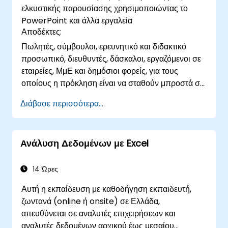
ελκυστικής παρουσίασης χρησιμοποιώντας το
σίγουρων παρουσιάσεων με δομημένες τεχνικές
PowerPoint και άλλα εργαλεία
δημόσιας ομιλίας.
Αποδέκτες:
Πωλητές, σύμβουλοι, ερευνητικό και διδακτικό
προσωπικό, διευθυντές, δάσκαλοι, εργαζόμενοι σε
εταιρείες, ΜμΕ και δημόσιοι φορείς, για τους
οποίους η πρόκληση είναι να σταθούν μπροστά σε
ένα κοινό, να μιλήσουν και να προκαλέσουν
Διάβασε περισσότερα...
ενδιαφέρον
Ανάλυση Δεδομένων με Excel
14 Ώρες
Αυτή η εκπαίδευση με καθοδήγηση εκπαιδευτή,
ζωντανά (online ή onsite) σε Ελλάδα,
απευθύνεται σε αναλυτές επιχειρήσεων και
αναλυτές δεδομένων αρχικού έως μεσαίου