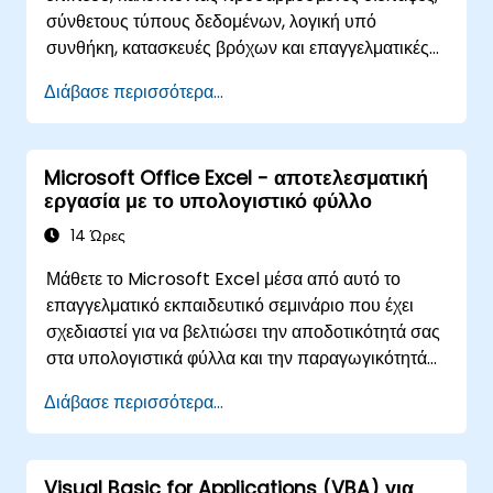
παραπομπές και ροές εργασίας ενσωματωμένες
σύνθετους τύπους δεδομένων, λογική υπό
στο SharePoint.
συνθήκη, κατασκευές βρόχων και επαγγελματικές
τεχνικές αποσφαλμάτωσης. Αυτή η πρακτική
Διάβασε περισσότερα...
εκπαίδευση στην Excel VBA διδάσκει ισχυρή
διαχείριση σφαλμάτων, βελτιστοποίηση επιδόσεων,
φόρμες χρήστη VBA και αυτοματοποίηση ροών
Microsoft Office Excel - αποτελεσματική
εργασίας μέσω ασκήσεων πραγματικού κόσμου —
εργασία με το υπολογιστικό φύλλο
γεφυρώνοντας το χάσμα από τις βασικές
μακροεντολές στις προηγμένες λύσεις
14 Ώρες
αυτοματισμού για αναλυτές δεδομένων,
Μάθετε το Microsoft Excel μέσα από αυτό το
επαγγελματίες αναφορών και επιχειρηματικούς
επαγγελματικό εκπαιδευτικό σεμινάριο που έχει
χρήστες που αναζητούν δυνατότητες εταιρικών
σχεδιαστεί για να βελτιώσει την αποδοτικότητά σας
υπολογιστικών φύλλων.
στα υπολογιστικά φύλλα και την παραγωγικότητά
σας. Αποκτήστε βασικές δεξιότητες όπως
Διάβασε περισσότερα...
επεξεργασία φύλλων εργασίας, διαχείριση βιβλίων
εργασίας, δημιουργία σύνθετων τύπων με ισχυρές
συναρτήσεις, μορφοποίηση κελιών, δημιουργία
Visual Basic for Applications (VBA) για
επαγγελματικών γραφημάτων, εργασία με