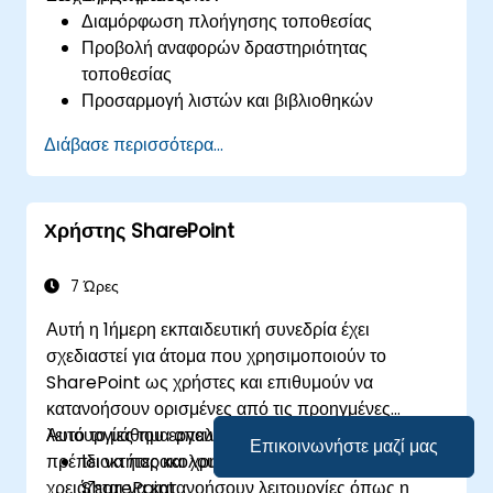
σύνδεση με εξωτερικές πηγές δεδομένων και
Διαμόρφωση πλοήγησης τοποθεσίας
κοινή χρήση δεδομένων.
Προβολή αναφορών δραστηριότητας
τοποθεσίας
Προσαρμογή λιστών και βιβλιοθηκών
Εργασία με Στήλες Τοποθεσίας και Τύπους
Διάβασε περισσότερα...
Περιεχομένου Τοποθεσίας
Ρύθμιση λειτουργιών Check-out/in,
Έγκρισης Περιεχομένου και Διαχείρισης
Χρήστης SharePoint
Εκδόσεων
Δημιουργία και τροποποίηση σελίδων και
σελίδων με τμήματα Web
7 Ώρες
Αυτή η 1ήμερη εκπαιδευτική συνεδρία έχει
σχεδιαστεί για άτομα που χρησιμοποιούν το
SharePoint ως χρήστες και επιθυμούν να
κατανοήσουν ορισμένες από τις προηγμένες
λειτουργίες του εργαλείου. Οι συμμετέχοντες θα
Αυτό το μάθημα απευθύνεται σε
Επικοινωνήστε μαζί μας
πρέπει να παρακολουθήσουν αυτό το μάθημα εάν
Ιδιοκτήτες και χρήστες τοποθεσιών
χρειάζεται να κατανοήσουν λειτουργίες όπως η
SharePoint