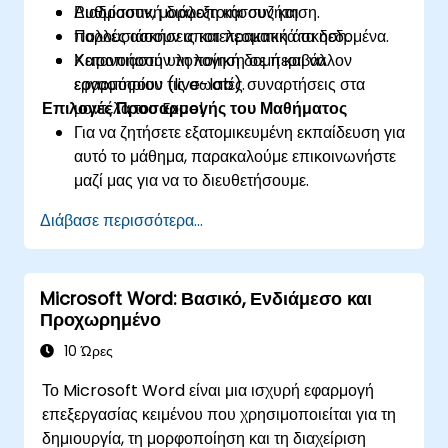
Ρυθμίσουν, μορφοποιήσουν και
Διαδραστική διάλεξη και συζήτηση.
παρουσιάσουν αποτελεσματικά τα δεδομένα.
Πολλές ασκήσεις και πρακτική άσκηση.
Κατανοήσουν τη λογική δομή και να
Χειροπιαστή υλοποίηση σε περιβάλλον
εφαρμόσουν τις σωστές συναρτήσεις στα
εργαστηρίου (live-lab).
Επιλογές Προσαρμογής του Μαθήματος
μοντέλα του Excel.
Για να ζητήσετε εξατομικευμένη εκπαίδευση για
αυτό το μάθημα, παρακαλούμε επικοινωνήστε
μαζί μας για να το διευθετήσουμε.
Διάβασε περισσότερα...
Microsoft Word: Βασικό, Ενδιάμεσο και
Προχωρημένο
10 Ώρες
Το Microsoft Word είναι μια ισχυρή εφαρμογή
επεξεργασίας κειμένου που χρησιμοποιείται για τη
δημιουργία, τη μορφοποίηση και τη διαχείριση