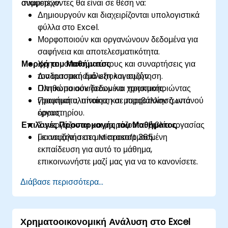
αναφορών.
συμμετέχοντες θα είναι σε θέση να:
Δημιουργούν και διαχειρίζονται υπολογιστικά
φύλλα στο Excel.
Μορφοποιούν και οργανώνουν δεδομένα για
σαφήνεια και αποτελεσματικότητα.
Μορφή του Μαθήματος
Χρησιμοποιούν τύπους και συναρτήσεις για
τον αυτοματισμό υπολογισμών.
Διαδραστική διάλεξη και συζήτηση.
Οπτικοποιούν δεδομένα χρησιμοποιώντας
Πληθώρα ασκήσεων και πρακτικής.
γραφήματα, πίνακες και μορφοποίηση υπό
Πρακτική υλοποίηση σε περιβάλλον ζωντανού
όρους.
εργαστηρίου.
Επιλογές Προσαρμογής του Μαθήματος
Συνεργάζονται και μοιράζονται βιβλία εργασίας
με ασφάλεια στο Microsoft 365.
Για να ζητήσετε μια προσαρμοσμένη
εκπαίδευση για αυτό το μάθημα,
επικοινωνήστε μαζί μας για να το κανονίσετε.
Διάβασε περισσότερα...
Χρηματοοικονομική Ανάλυση στο Excel