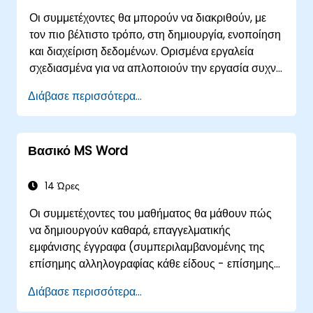
Οι συμμετέχοντες θα μπορούν να διακριθούν, με
τον πιο βέλτιστο τρόπο, στη δημιουργία, ενοποίηση
και διαχείριση δεδομένων. Ορισμένα εργαλεία
σχεδιασμένα για να απλοποιούν την εργασία συχνά
μειώνουν σημαντικά τον χρόνο των μέχρι τώρα
Διάβασε περισσότερα...
δραστηριοτήτων και μπορούν να σας βοηθήσουν
να σχεδιάσετε μια εφαρμογή που θα μπορούσε να
εκτελεί νέες εργασίες.
Βασικό MS Word
14 Ώρες
Οι συμμετέχοντες του μαθήματος θα μάθουν πώς
να δημιουργούν καθαρά, επαγγελματικής
εμφάνισης έγγραφα (συμπεριλαμβανομένης της
επίσημης αλληλογραφίας κάθε είδους - επίσημης
και επίσημης), καθώς και να αξιοποιούν πλήρως
Διάβασε περισσότερα...
τους βασικούς μηχανισμούς που επιτρέπουν τη