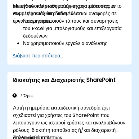
επιπέδου που επιθυμούν να χρησιμοποιήσουν το
Με την ολοκλήρωση αυτής της εκπαίδευσης, οι
Excel για ανάλυση δεδομένων και αναφορές σε
συμμετέχοντες θα είναι σε θέση:
έργα και εργασίες.
Να χρησιμοποιούν τύπους και συναρτήσεις
του Excel για υπολογισμούς και επεξεργασία
δεδομένων.
Να χρησιμοποιούν εργαλεία ανάλυσης
δεδομένων του Excel όπως PivotTables,
Διάβασε περισσότερα...
What-If Analysis και Forecasting για
σύνοψη και οπτικοποίηση δεδομένων.
Να χρησιμοποιούν γραφήματα και
Ιδιοκτήτης και Διαχειριστής SharePoint
διαγράμματα του Excel για τη δημιουργία και
προσαρμογή οπτικοποιήσεων δεδομένων.
Να χρησιμοποιούν την επικύρωση δεδομένων
7 Ώρες
και τη μορφοποίηση υπό όρους για τη
Αυτή η ημερήσια εκπαιδευτική συνεδρία έχει
διασφάλιση της ποιότητας των δεδομένων και
σχεδιαστεί για χρήστες του SharePoint που
την ανάδειξη πολύτιμων πληροφοριών.
λειτουργούν ως ισχυροί χρήστες και αναλαμβάνουν
Να χρησιμοποιούν τις δυνατότητες εισαγωγής
ρόλους ιδιοκτήτη τοποθεσίας ή/και διαχειριστή
και εξαγωγής δεδομένων του Excel για
συλλογής τοποθεσιών
Στόχοι μαθήματος: