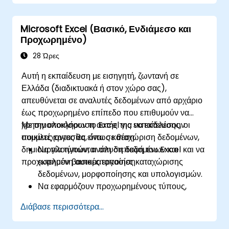
Microsoft Excel (Βασικό, Ενδιάμεσο και
Προχωρημένο)
28 Ώρες
Αυτή η εκπαίδευση με εισηγητή, ζωντανή σε
Ελλάδα (διαδικτυακά ή στον χώρο σας),
απευθύνεται σε αναλυτές δεδομένων από αρχάριο
έως προχωρημένο επίπεδο που επιθυμούν να
χρησιμοποιήσουν το Excel για να εκτελέσουν
Με την ολοκλήρωση αυτής της εκπαίδευσης, οι
ποικίλες εργασίες, όπως καταχώριση δεδομένων,
συμμετέχοντες θα είναι σε θέση:
δημιουργία τύπων, ανάλυση δεδομένων και
Να πλοηγούνται στη διεπαφή του Excel και να
προχωρημένη αυτοματοποίηση.
εκτελούν βασικές εργασίες καταχώρισης
δεδομένων, μορφοποίησης και υπολογισμών.
Να εφαρμόζουν προχωρημένους τύπους,
συναρτήσεις και μορφοποίηση υπό όρους για
Διάβασε περισσότερα...
ανάλυση δεδομένων.
Να δημιουργούν και να διαχειρίζονται