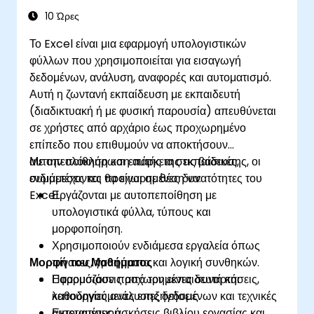
PowerPoint για απλουστευμένες, δυναμικές
10 Ώρες
παρουσιάσεις.
Το Excel είναι μια εφαρμογή υπολογιστικών
φύλλων που χρησιμοποιείται για εισαγωγή
δεδομένων, ανάλυση, αναφορές και αυτοματισμό.
Αυτή η ζωντανή εκπαίδευση με εκπαιδευτή
(διαδικτυακή ή με φυσική παρουσία) απευθύνεται
σε χρήστες από αρχάριο έως προχωρημένο
επίπεδο που επιθυμούν να αποκτήσουν
αυτοπεποίθηση και επάρκεια στις βασικές,
Με την ολοκλήρωση αυτής της εκπαίδευσης, οι
ενδιάμεσες και προχωρημένες δυνατότητες του
συμμετέχοντες θα είναι σε θέση να:
Excel.
Εργάζονται με αυτοπεποίθηση με
υπολογιστικά φύλλα, τύπους και
μορφοποίηση.
Χρησιμοποιούν ενδιάμεσα εργαλεία όπως
Μορφή του Μαθήματος
πίνακες, γραφήματα και λογική συνθηκών.
Εφαρμόζουν προχωρημένες συναρτήσεις,
Παρουσιάσεις από τον εκπαιδευτή και
λειτουργίες ανάλυσης δεδομένων και τεχνικές
καθοδηγούμενες επεξηγήσεις.
αυτοματισμού.
Εκτεταμένες ασκήσεις βιβλίου εργασίας και