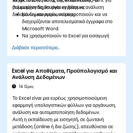
το Microsoft Word, Excel και PowerPoint για
Μέχρι το τέλος αυτής της εκπαίδευσης, οι
βελτιωμένη δημιουργία εγγράφων, ανάλυση
συμμετέχοντες θα είναι σε θέση να:
δεδομένων και παρουσιάσεις.
Να δημιουργούν, να μορφοποιούν και να
διαχειρίζονται αποτελεσματικά έγγραφα στο
Microsoft Word.
Να χρησιμοποιούν το Excel για εισαγωγή
δεδομένων, ανάλυση και οπτικοποίηση.
Διάβασε περισσότερα...
Να σχεδιάζουν ελκυστικές και επαγγελματικές
παρουσιάσεις στο PowerPoint.
Να αξιοποιούν τις δυνατότητες συνεργασίας
Excel για Αποθέματα, Προϋπολογισμό και
σε όλες τις εφαρμογές του Microsoft Office.
Ανάλυση Δεδομένων
14 Ώρες
Το Excel είναι μια ευρέως χρησιμοποιούμενη
εφαρμογή υπολογιστικών φύλλων για οργάνωση,
ανάλυση και αυτοματοποίηση δεδομένων.
Αυτή η εκπαίδευση με εισηγητή, σε ζωντανή
μετάδοση (online ή δια ζώσης), απευθύνεται σε