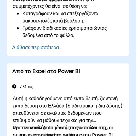
εργάζονται ταυτόχρονα στα ίδια δεδομένα. 7.
συμμετέχοντες θα είναι σε θέση να:
Αυτοματοποίηση εργασιών: Δυνατότητα
Καταγράφουν και να επεξεργάζονται
δημιουργίας μακροεντολών και αυτοματοποίησης
μακροεντολές κατά βούληση.
εργασιών με τη χρήση της γλώσσας
Γράφουν διαδικασίες χρησιμοποιώντας
προγραμματισμού VBA (Visual Basic for
δεδομένα από το φύλλο.
Applications). Το Excel χρησιμοποιείται ευρέως
Δημιουργούν δικές τους συναρτήσεις.
σε διάφορους τομείς, από τις επιχειρήσεις έως την
Διάβασε περισσότερα...
Χειρίζονται ένα συμβάν (άνοιγμα φύλλου
επιστήμη και την εκπαίδευση. Οι ευέλικτες
εργασίας, ενημέρωση κελιού κ.λπ.) μέσω
λειτουργίες του επιτρέπουν την ανάλυση
χειριστή.
δεδομένων, τη δημιουργία αναφορών,
Από το Excel στο Power BI
Δημιουργούν μια φόρμα.
προϋπολογισμών, χρονοδιαγραμμάτων, τη
διαχείριση δεδομένων και πολλές άλλες εφαρμογές.
7 Ώρες
Αυτή η καθοδηγούμενη από εκπαιδευτή, ζωντανή
εκπαίδευση στο Ελλάδα (διαδικτυακά ή δια ζώσης)
απευθύνεται σε αναλυτές δεδομένων που
επιθυμούν να μάθουν τεχνικές για την
προετοιμασία δεδομένων στο Excel και στη
Με την ολοκλήρωση αυτής της εκπαίδευσης, οι
συνέχεια την οπτικοποίησή τους στο Power BI.
συμμετέχοντες θα είναι σε θέση να: