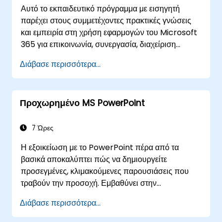
Αυτό το εκπαιδευτικό πρόγραμμα με εισηγητή
παρέχει στους συμμετέχοντες πρακτικές γνώσεις
και εμπειρία στη χρήση εφαρμογών του Microsoft
365 για επικοινωνία, συνεργασία, διαχείριση
αρχείων και ασφαλείς ψηφιακές πρακτικές
Διάβασε περισσότερα...
εργασίας. Οι συμμετέχοντες θα μάθουν πότε και
πώς να χρησιμοποιούν αποτελεσματικά τα βασικά
εργαλεία του Microsoft 365, ακολουθώντας τις
Προχωρημένο MS PowerPoint
βέλτιστες οργανωτικές πρακτικές για τη συνεργασία
και την ασφάλεια των πληροφοριών.
7 Ώρες
Η εξοικείωση με το PowerPoint πέρα από τα
βασικά αποκαλύπτει πώς να δημιουργείτε
προσεγμένες, κλιμακούμενες παρουσιάσεις που
τραβούν την προσοχή. Εμβαθύνει στην
προσαρμογή των κύριων διαφανειών (slide
Διάβασε περισσότερα...
master) και φυλλαδίων, στη δημιουργία
προτύπων, στη χρήση του SmartArt για οπτική