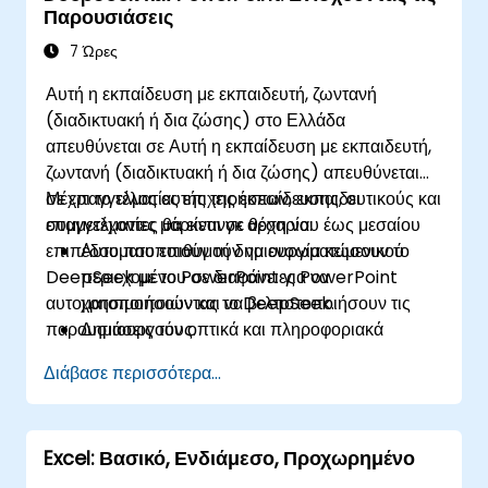
Παρουσιάσεις
7 Ώρες
Αυτή η εκπαίδευση με εκπαιδευτή, ζωντανή
(διαδικτυακή ή δια ζώσης) στο Ελλάδα
απευθύνεται σε Αυτή η εκπαίδευση με εκπαιδευτή,
ζωντανή (διαδικτυακή ή δια ζώσης) απευθύνεται
σε επαγγελματίες επιχειρήσεων, εκπαιδευτικούς και
Μέχρι το τέλος αυτής της εκπαίδευσης, οι
επαγγελματίες μάρκετινγκ αρχαρίου έως μεσαίου
συμμετέχοντες θα είναι σε θέση να:
επιπέδου που επιθυμούν να ενσωματώσουν το
Αυτοματοποιούν τη δημιουργία κειμενικού
DeepSeek με το PowerPoint για να
περιεχομένου σε διαφάνειες PowerPoint
αυτοματοποιήσουν και να βελτιστοποιήσουν τις
χρησιμοποιώντας το DeepSeek.
παρουσιάσεις τους.
Δημιουργούν οπτικά και πληροφοριακά
γραφήματα βασισμένα σε δεδομένα που
Διάβασε περισσότερα...
τροφοδοτούνται από τα μοντέλα DeepSeek.
Χρησιμοποιούν AI για να συνοψίζουν
μακροσκελή αναφορές και να τις μετατρέπουν
Excel: Βασικό, Ενδιάμεσο, Προχωρημένο
σε διαφάνειες έτοιμες για παρουσιάσεις.
Ενσωματώνουν το DeepSeek με το