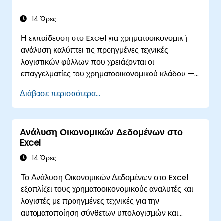
14 Ώρες
Η εκπαίδευση στο Excel για χρηματοοικονομική
ανάλυση καλύπτει τις προηγμένες τεχνικές
λογιστικών φύλλων που χρειάζονται οι
επαγγελματίες του χρηματοοικονομικού κλάδου —
από συναρτήσεις αναζήτησης, τύπους αναζήτησης
Διάβασε περισσότερα...
και γραφήματα Pivot έως μορφοποίηση υπό
όρους, ροές εργασίας με εξωτερικά δεδομένα και
ανάλυση Χρεογράφων. Εμβαθύνει σε πρακτικές
Ανάλυση Οικονομικών Δεδομένων στο
προσεγγίσεις για την αξιολόγηση των εννοιών της
Excel
χρονικής αξίας του χρήματος, τον εντοπισμό
τάσεων της αγοράς, τη δημιουργία μοντέλων
14 Ώρες
χρηματοοικονομικών προβλέψεων και την
Το Ανάλυση Οικονομικών Δεδομένων στο Excel
αξιοποίηση της πλήρους εργαλειοθήκης ανάλυσης
εξοπλίζει τους χρηματοοικονομικούς αναλυτές και
του Excel για πολύπλοκους χρηματοοικονομικούς
λογιστές με προηγμένες τεχνικές για την
υπολογισμούς και αναφορές.
αυτοματοποίηση σύνθετων υπολογισμών και