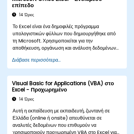
επίπεδο
φύλλα.
14 Ώρες
Το Excel είναι ένα δημοφιλές πρόγραμμα
υπολογιστικών φύλλων που δημιουργήθηκε από
τη Microsoft. Χρησιμοποιείται για την
αποθήκευση, οργάνωση και ανάλυση δεδομένων
σε μορφή πίνακα. Ακολουθούν ορισμένα βασικά
Διάβασε περισσότερα...
χαρακτηριστικά και λειτουργίες του Excel: 1.
Υπολογιστικά φύλλα: Αποτελείται από φύλλα, όπου
κάθε φύλλο είναι ένας πίνακας κελιών
Visual Basic for Applications (VBA) στο
τοποθετημένων σε γραμμές και στήλες. Επιτρέπει
Excel - Προχωρημένο
τη δημιουργία πολλών φύλλων σε ένα αρχείο,
διευκολύνοντας την οργάνωση διαφορετικών
14 Ώρες
συνόλων δεδομένων. 2. Υπολογισμοί και τύποι:
Αυτή η εκπαίδευση με εκπαιδευτή, ζωντανή σε
Επιτρέπει την εκτέλεση ποικίλων μαθηματικών,
Ελλάδα (online ή onsite) απευθύνεται σε
στατιστικών και λογικών υπολογισμών με τη χρήση
αναλυτές δεδομένων που επιθυμούν να
τύπων. Διαθέτει ένα ευρύ σύνολο ενσωματωμένων
χρησιμοποιούν προχωρημένη VBA στο Excel για