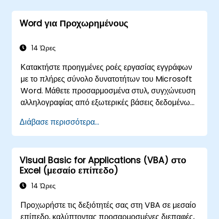
διαφανή ροή πληροφοριών τόσο σε σύντομα όσο
και σε εκτενέστερα έγγραφα.
Word για Προχωρημένους
14 Ώρες
Κατακτήστε προηγμένες ροές εργασίας εγγράφων
με το πλήρες σύνολο δυνατοτήτων του Microsoft
Word. Μάθετε προσαρμοσμένα στυλ, συγχώνευση
αλληλογραφίας από εξωτερικές βάσεις δεδομένων,
εγγραφή μακροεντολών και δημιουργία προτύπων.
Διάβασε περισσότερα...
Οι συμμετέχοντες μαθαίνουν τον έλεγχο διάταξης
σε επίπεδο ενοτήτων, δυναμικούς πίνακες
περιεχομένων, ευρετήρια, υπερσυνδέσμους,
Visual Basic for Applications (VBA) στο
στοιχεία ελέγχου περιεχομένου, σύγκριση
Excel (μεσαίο επίπεδο)
εγγράφων και παρακολούθηση εκδόσεων.
Εξοπλίζει τους επαγγελματίες να δημιουργούν
14 Ώρες
αυτοματοποιημένα συστήματα αναφορών,
Προχωρήστε τις δεξιότητές σας στη VBA σε μεσαίο
τυποποιημένα εταιρικά πρότυπα, έγγραφα με
επίπεδο, καλύπτοντας προσαρμοσμένες διεπαφές,