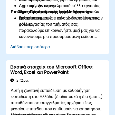
Δημιουργούν επαγγελματικά φύλλα εργασίας
πρακτική εξάσκηση.
Επιλογές Προσαρμογής του Μαθήματος
που υποστηρίζουν τη λήψη επιχειρηματικών
Πρακτικές δραστηριότητες σε εργαστήριο με
αποφάσεων.
χρήση πραγματικών σεναρίων υπολογιστικών
Για προσαρμοσμένη κάλυψη βασισμένη στις
φύλλων.
ροές εργασίας του τμήματός σας,
παρακαλούμε επικοινωνήστε μαζί μας για να
κανονίσουμε μια προσαρμοσμένη έκδοση
αυτού του μαθήματος.
Διάβασε περισσότερα...
Βασικά στοιχεία του Microsoft Office:
Word, Excel και PowerPoint
21 Ώρες
Αυτή η ζωντανή εκπαίδευση με καθοδήγηση
εκπαιδευτή στο Ελλάδα (διαδικτυακά ή δια ζώσης)
απευθύνεται σε επαγγελματίες αρχάριου έως
μεσαίου επιπέδου που επιθυμούν να κατακτήσουν