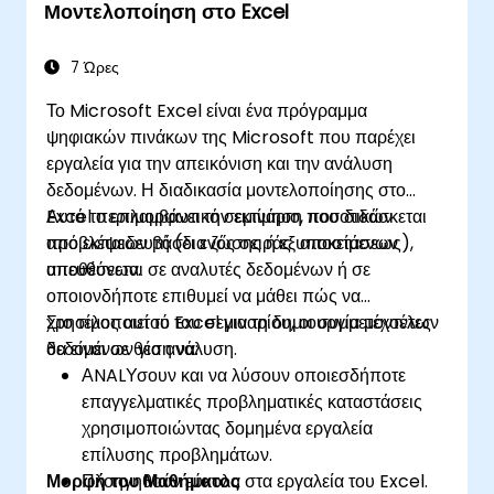
Μοντελοποίηση στο Excel
χρησιμοποιώντας τα Φύλλα Google για
απρόσκοπτη ομαδική εργασία.
Δημιουργούν επαναχρησιμοποιήσιμα
7 Ώρες
πρότυπα για αναφορές, παρακολούθηση και
Το Microsoft Excel είναι ένα πρόγραμμα
διαχείριση έργων.
ψηφιακών πινάκων της Microsoft που παρέχει
εργαλεία για την απεικόνιση και την ανάλυση
δεδομένων. Η διαδικασία μοντελοποίησης στο
Excel περιλαμβάνει την εκτίμηση ποσοτικών
Αυτό το επιμορφωτικό σεμινάριο, που διδάσκεται
προβλέψεων βάσει ενός σειράς υποκείμενων
από εκπαιδευτή (δια ζώσης ή εξ αποστάσεως),
υποθέσεων.
απευθύνεται σε αναλυτές δεδομένων ή σε
οποιονδήποτε επιθυμεί να μάθει πώς να
χρησιμοποιεί το Excel για τη δημιουργία μοντέλων
Στο τέλος αυτού του σεμιναρίου, οι συμμετέχοντες
δεδομένων για ανάλυση.
θα είναι σε θέση να:
ΑNALΥσουν και να λύσουν οποιεσδήποτε
επαγγελματικές προβληματικές καταστάσεις
χρησιμοποιώντας δομημένα εργαλεία
επίλυσης προβλημάτων.
Μορφή του Μαθήματος
Πλοηγηθούν εύκολα στα εργαλεία του Excel.