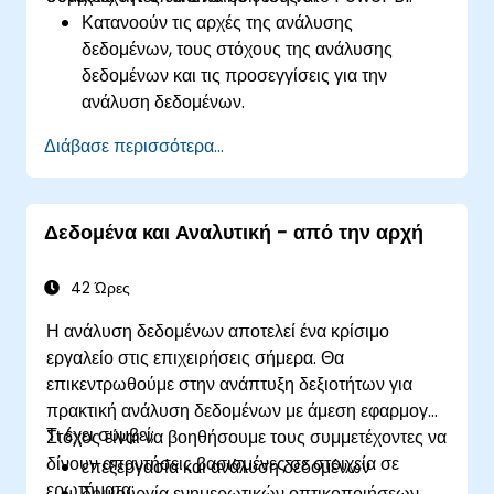
Κατανοούν τις αρχές της ανάλυσης
δεδομένων, τους στόχους της ανάλυσης
δεδομένων και τις προσεγγίσεις για την
ανάλυση δεδομένων.
Χρησιμοποιούν τύπους DAX στο Power BI για
Διάβασε περισσότερα...
πολύπλοκους υπολογισμούς.
Δημιουργούν και χρησιμοποιούν
οπτικοποιήσεις και γραφήματα για
Δεδομένα και Αναλυτική - από την αρχή
συγκεκριμένες περιπτώσεις ανάλυσης.
Εισάγουν δεδομένα με το Power View για να
μεταβούν από το Power BI που βασίζεται στο
42 Ώρες
Excel στο αυτόνομο Power BI.
Η ανάλυση δεδομένων αποτελεί ένα κρίσιμο
εργαλείο στις επιχειρήσεις σήμερα. Θα
επικεντρωθούμε στην ανάπτυξη δεξιοτήτων για
πρακτική ανάλυση δεδομένων με άμεση εφαρμογή.
Τι έχει συμβεί;
Στόχος είναι να βοηθήσουμε τους συμμετέχοντες να
δίνουν απαντήσεις βασισμένες σε στοιχεία σε
επεξεργασία και ανάλυση δεδομένων
ερωτήματα:
δημιουργία ενημερωτικών οπτικοποιήσεων