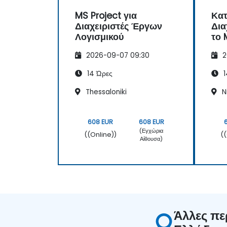
ελέγχου των έργων.
MS Project για
Κατ
Διαχειριστές Έργων
Δια
Λογισμικού
το 
2026-09-07 09:30
2
14 Ώρες
1
Thessaloniki
N
608 EUR
608 EUR
(Εγχώρια
((Online))
(
Αίθουσα)
Άλλες πε