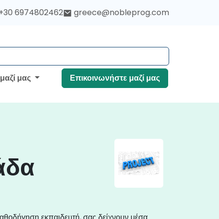
+30 6974802462
greece@nobleprog.com
 μαζί μας
Επικοινωνήστε μαζί μας
άδα
 καθοδήγηση εκπαιδευτή, σας δείχνουν μέσα