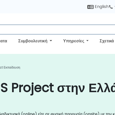
English
ατα
Συμβουλευτική
Υπηρεσίες
Σχετικά
ct Εκπαίδευση
S Project στην Ελλ
 διαδικτυακά (online) είτε σε φυσική παρουσία (onsite) με την