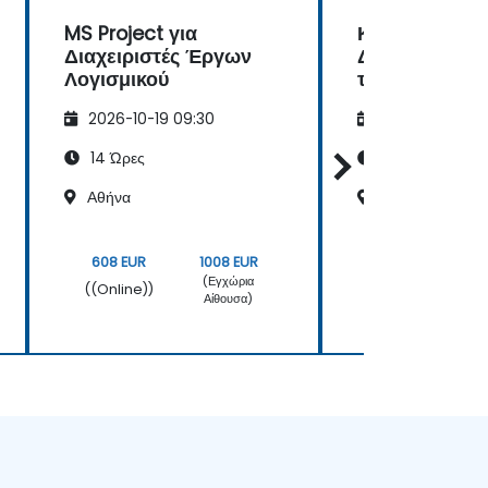
MS Project για
Κατακτώντας 
Διαχειριστές Έργων
Διαχείριση Έ
Λογισμικού
το Microsoft P
2026-10-19 09:30
2026-11-02 09
14 Ώρες
14 Ώρες
Αθήνα
Καμίνια
608 EUR
1008 EUR
608 EUR
(Εγχώρια
((Online))
((Online))
Αίθουσα)