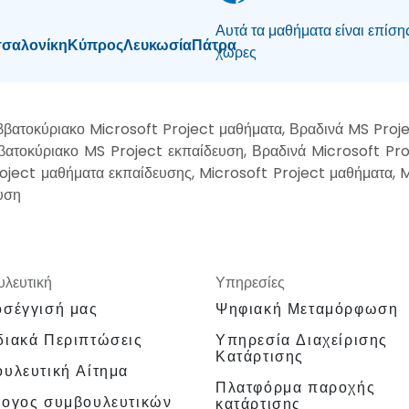
Αυτά τα μαθήματα είναι επίση
σαλονίκη
Κύπρος
Λευκωσία
Πάτρα
χώρες
ββατοκύριακο Microsoft Project μαθήματα, Βραδινά MS Proj
ββατοκύριακο MS Project εκπαίδευση, Βραδινά Microsoft Pro
oject μαθήματα εκπαίδευσης, Microsoft Project μαθήματα, M
υση
λευτική
Υπηρεσίες
σέγγισή μας
Ψηφιακή Μεταμόρφωση
ιακά Περιπτώσεις
Υπηρεσία Διαχείρισης
Κατάρτισης
υλευτική Αίτημα
Πλατφόρμα παροχής
λογος συμβουλευτικών
κατάρτισης