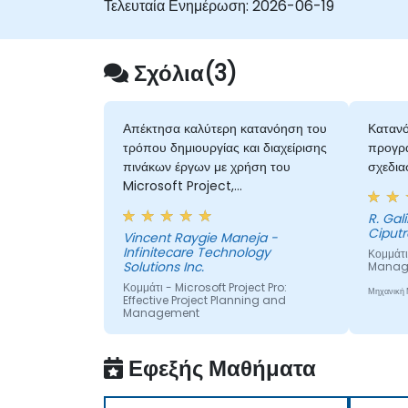
Τελευταία Ενημέρωση:
2026-06-19
καθυστερήσεις στην κρίσιμη διαδρομή περνούν
απαρατήρητες μέχρι να είναι πολύ αργά για
ανάκαμψη.
Σχόλια(3)
Απέκτησα καλύτερη κατανόηση του
Κατανό
τρόπου δημιουργίας και διαχείρισης
προγρα
πινάκων έργων με χρήση του
σχεδια
Microsoft Project,
συμπεριλαμβανομένων των
R. Gal
εξαρτήσεων εργασιών, των
Ciput
Vincent Raygie Maneja -
σταθμών ελέγχου (milestones) και
Infinitecare Technology
Κομμάτι
των βάσεων σύγκρισης
Solutions Inc.
Manage
(baselines). Επίσης, έμαθα
Κομμάτι - Microsoft Project Pro:
Μηχανική
πρακτικές τεχνικές για την κατανομή
Effective Project Planning and
Management
πόρων, την παρακολούθηση της
προόδου, την αναφορά δεδομένων
Μηχανική Μετάφραση
και την ανάλυση Κρίσιμης
Εφεξής Μαθήματα
Διαδρομής (CPM), με σκοπό τη
βελτίωση του σχεδιασμού και του