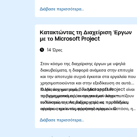
Διάβασε περισσότερα...
Κατακτώντας τη Διαχείριση Έργων
με το Microsoft Project
14 Ώρες
Στον κόσμο της διαχείρισης έργων με υψηλά
διακυβεύματα, η διαφορά ανάμεσα στην επιτυχία
και την αποτυχία συχνά έγκειται στα εργαλεία που
χρησιμοποιούνται και στην εξειδίκευση σε αυτά.
Χωρίς ένα κεντρικό, δυναμικό εργαλείο
Ο Μετασχηματισμός: Το Microsoft Project είναι
προγραμματισμού, οι οργανισμοί αντιμετωπίζουν
το βιομηχανικό πρότυπο για έναν λόγο —
το Κόστος της Απραξίας: χαμένες προθεσμίες,
ενδυναμώνει τους διαχειριστές να παραδίδουν
αόρατα σημεία συμφόρησης πόρων και
εγκαίρως και εντός προϋπολογισμού. Ωστόσο, η
υπερβάσεις προϋπολογισμού που διαβρώνουν τα
απλή κατοχή του λογισμικού δεν αρκεί· η
Διάβασε περισσότερα...
περιθώρια κέρδους. Η εξάρτηση από στατικά
αξιοποίηση των πλήρων δυνατοτήτων του απαιτεί
υπολογιστικά φύλλα ή ασύνδετα εργαλεία
πρακτική δεξιότητα.
δημιουργεί ένα «τυφλό σημείο» όπου οι