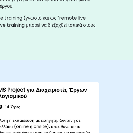
έργου.
live training (γνωστό και ως "remote live
live training μπορεί να διεξαχθεί τοπικά στους
MS Project για Διαχειριστές Έργων
Λογισμικού
14 Ώρες
Αυτή η εκπαίδευση με εισηγητή, ζωντανή σε
Ελλάδα (online ή onsite), απευθύνεται σε
διαχειριστές έργων που επιθυμούν να εργαστούν