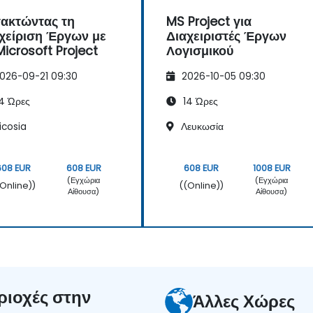
ακτώντας τη
MS Project για
χείριση Έργων με
Διαχειριστές Έργων
Microsoft Project
Λογισμικού
026-09-21 09:30
2026-10-05 09:30
4 Ώρες
14 Ώρες
icosia
Λευκωσία
608 EUR
608 EUR
608 EUR
1008 EUR
(Εγχώρια
(Εγχώρια
(Online))
((Online))
Αίθουσα)
Αίθουσα)
ριοχές στην
Άλλες Χώρες