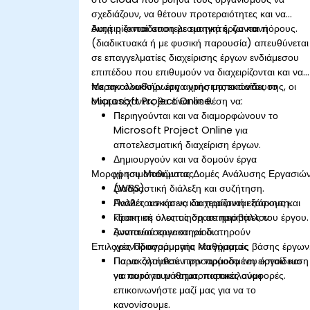
σχεδιάζουν, να θέτουν προτεραιότητες και να
διαχειρίζονται αποτελεσματικά έργα και πόρους.
Αυτή η εκπαίδευση με εισηγητή, ζωντανή
(διαδικτυακά ή με φυσική παρουσία) απευθύνεται
σε επαγγελματίες διαχείρισης έργων ενδιάμεσου
επιπέδου που επιθυμούν να διαχειρίζονται και να
παρακολουθούν έργα χρησιμοποιώντας το
Με την ολοκλήρωση αυτής της εκπαίδευσης, οι
Microsoft Project Online.
συμμετέχοντες θα είναι σε θέση να:
Περιηγούνται και να διαμορφώνουν το
Microsoft Project Online για
αποτελεσματική διαχείριση έργων.
Δημιουργούν και να δομούν έργα
Μορφή του Μαθήματος
χρησιμοποιώντας Δομές Ανάλυσης Εργασιώ
(WBS).
Διαδραστική διάλεξη και συζήτηση.
Αναθέτουν και να διαχειρίζονται πόρους και
Πολλές ασκήσεις και πρακτική εξάσκηση.
κόστη σε όλες τις δραστηριότητες του έργου.
Πρακτική υλοποίηση σε περιβάλλον
Αναπτύσσουν και να διατηρούν
ζωντανού εργαστηρίου.
Επιλογές Προσαρμογής Μαθήματος
χρονοδιαγράμματα και γραμμές βάσης έργων
Παρακολουθούν την πρόοδο του έργου και
Για να ζητήσετε προσαρμοσμένη εκπαίδευση
να παράγουν κατατοπιστικές αναφορές.
για αυτό το μάθημα, παρακαλούμε
επικοινωνήστε μαζί μας για να το
κανονίσουμε.