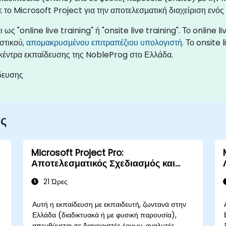
ο Microsoft Project για την αποτελεσματική διαχείριση ενός 
ως "online live training" ή "onsite live training". Το online 
στικού,
απομακρυσμένου επιτραπέζιου υπολογιστή
. Το onsite 
 κέντρα εκπαίδευσης της NobleProg στο Ελλάδα.
δευσης
ας
Microsoft Project Pro:
Αποτελεσματικός Σχεδιασμός και
Διαχείριση Έργων
21 Ώρες
Αυτή η εκπαίδευση με εκπαιδευτή, ζωντανά στην
Ελλάδα (διαδικτυακά ή με φυσική παρουσία),
απευθύνεται σε διαχειριστές έργων, αναλυτές