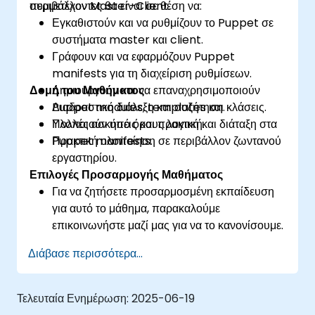
περιβάλλον Master-Client.
συμμετέχοντες θα είναι σε θέση να:
Εγκαθιστούν και να ρυθμίζουν το Puppet σε
συστήματα master και client.
Γράφουν και να εφαρμόζουν Puppet
manifests για τη διαχείριση ρυθμίσεων.
Δομή του Μαθήματος
Δημιουργούν και να επαναχρησιμοποιούν
Puppet modules, templates και κλάσεις.
Διαδραστική διάλεξη και συζήτηση.
Υλοποιούν υπό όρους λογική και διάταξη στα
Πολλές ασκήσεις και πρακτική.
Puppet manifests.
Πρακτική υλοποίηση σε περιβάλλον ζωντανού
εργαστηρίου.
Επιλογές Προσαρμογής Μαθήματος
Για να ζητήσετε προσαρμοσμένη εκπαίδευση
για αυτό το μάθημα, παρακαλούμε
επικοινωνήστε μαζί μας για να το κανονίσουμε.
Διάβασε περισσότερα...
Τελευταία Ενημέρωση:
2025-06-19