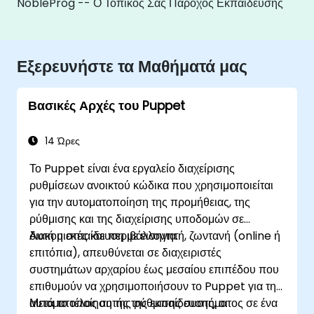
NobleProg -- Ο Τοπικός Σας Πάροχος Εκπαίδευσης
Εξερευνήστε τα Μαθήματά μας
Βασικές Αρχές του Puppet
14 Ώρες
Το Puppet είναι ένα εργαλείο διαχείρισης
ρυθμίσεων ανοικτού κώδικα που χρησιμοποιείται
για την αυτοματοποίηση της προμήθειας, της
ρύθμισης και της διαχείρισης υποδομών σε
διακομιστές και περιβάλλοντα.
Αυτή η εκπαίδευση με εισηγητή, ζωντανή (online ή
επιτόπια), απευθύνεται σε διαχειριστές
συστημάτων αρχαρίου έως μεσαίου επιπέδου που
επιθυμούν να χρησιμοποιήσουν το Puppet για την
αυτοματοποίηση της ρύθμισης συστήματος σε ένα
Μετά το τέλος αυτής της εκπαίδευσης, οι