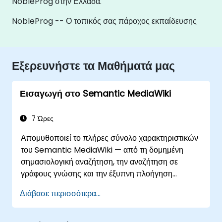
NobleProg στην Ελλάδα.
NobleProg -- Ο τοπικός σας πάροχος εκπαίδευσης
Εξερευνήστε τα Μαθήματά μας
Εισαγωγή στο Semantic MediaWiki
7 Ώρες
Απομυθοποιεί το πλήρες σύνολο χαρακτηριστικών
του Semantic MediaWiki — από τη δομημένη
σημασιολογική αναζήτηση, την αναζήτηση σε
γράφους γνώσης και την έξυπνη πλοήγηση
περιεχομένου, έως πλούσιες ροές επεξεργασίας με
Διάβασε περισσότερα...
ενσωμάτωση του Σημασιολογικού Ιστού. Καλύπτει
βασικές τεχνικές για σύνδεση δεδομένων,
δημιουργία συστημάτων περιεχομένου που