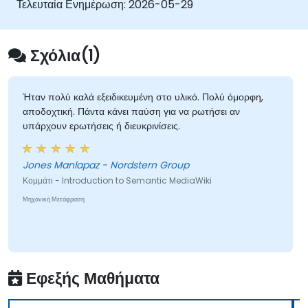
Τελευταία Ενημέρωση:
2026-05-29
βασίζονται σε μεταδεδομένα και τη δημιουργία
έξυπνων πλατφορμών συνεργασίας που
επιτρέπουν στις ομάδες να αυτοματοποιούν την
Σχόλια(1)
καταλογογράφηση, να εμφανίζουν κρυφές
συνδέσεις και να μετασχηματίζουν τον τρόπο με τον
οποίο οι οργανισμοί ανακαλύπτουν, διαχειρίζονται
Ήταν πολύ καλά εξειδικευμένη στο υλικό. Πολύ όμορφη,
αποδοχτική. Πάντα κάνει παύση για να ρωτήσει αν
και μοιράζονται γνώση σε μεγάλη κλίμακα και
υπάρχουν ερωτήσεις ή διευκρινίσεις.
διατομεακά.
Jones Manlapaz - Nordstern Group
Κομμάτι - Introduction to Semantic MediaWiki
Μηχανική Μετάφραση
Εφεξής Μαθήματα