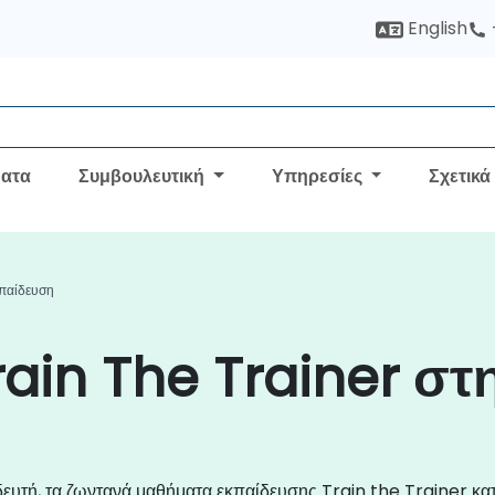
English
ατα
Συμβουλευτική
Υπηρεσίες
Σχετικά
κπαίδευση
ain The Trainer στ
δευτή, τα ζωντανά μαθήματα εκπαίδευσης Train the Trainer κα