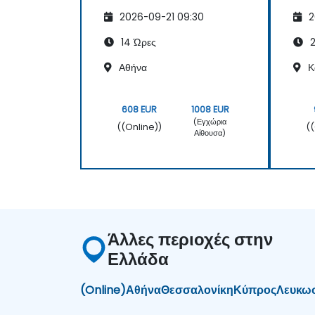
2026-09-21 09:30
2
14 Ώρες
2
Αθήνα
Κ
608 EUR
1008 EUR
(Εγχώρια
((Online))
(
Αίθουσα)
Άλλες περιοχές στην
Ελλάδα
(Online)
Αθήνα
Θεσσαλονίκη
Κύπρος
Λευκω