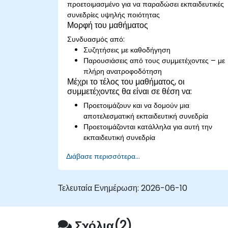
προετοιμασμένο για να παραδώσει εκπαιδευτικές
εκπαιδευόμενους με αυτοπεποίθηση.
συνεδρίες υψηλής ποιότητας
Να προετοιμάζουν, να εξασκούνται και να
Μορφή του μαθήματος
παραδίδουν εκπαιδευτικές συνεδρίες με
Συνδυασμός από:
αντίκτυπο.
Συζητήσεις με καθοδήγηση
Παρουσιάσεις από τους συμμετέχοντες – με
πλήρη ανατροφοδότηση
Μέχρι το τέλος του μαθήματος, οι
συμμετέχοντες θα είναι σε θέση να:
Προετοιμάζουν και να δομούν μια
αποτελεσματική εκπαιδευτική συνεδρία
Προετοιμάζονται κατάλληλα για αυτή την
εκπαιδευτική συνεδρία
Παραδίδουν αυτή την εκπαιδευτική συνεδρία
Διάβασε περισσότερα...
με αυτοπεποίθηση
Χρησιμοποιούν τα διάφορα οπτικά
βοηθήματα που ένας εκπαιδευτής μπορεί να
Τελευταία Ενημέρωση:
2026-06-10
επιλέξει για να δημιουργήσει μια διεγερτική
συνεδρία
Αντιμετωπίζουν τους διάφορους τύπους
Σχόλια(2)
ανθρώπων που θα συναντήσουν στα