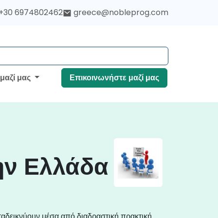
+30 6974802462
greece@nobleprog.com
 μαζί μας
Επικοινωνήστε μαζί μας
ην Ελλάδα
ταδεικνύουν μέσα από διαδραστική πρακτική