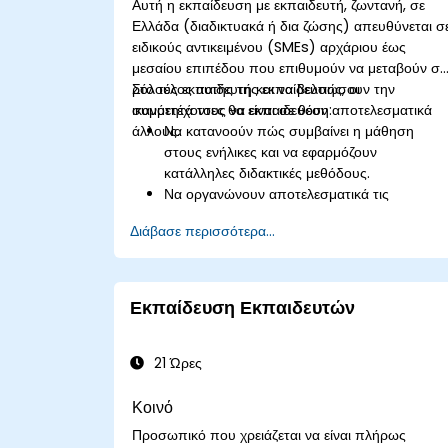
Αυτή η εκπαίδευση με εκπαιδευτή, ζωντανή, σε
Ελλάδα (διαδικτυακά ή δια ζώσης) απευθύνεται σ
ειδικούς αντικειμένου (SMEs) αρχάριου έως
μεσαίου επιπέδου που επιθυμούν να μεταβούν σε
ρόλους εκπαιδευτή και να βελτιώσουν την
Στο τέλος αυτής της εκπαίδευσης, οι
ικανότητά τους να εκπαιδεύουν αποτελεσματικά
συμμετέχοντες θα είναι σε θέση:
άλλους.
Να κατανοούν πώς συμβαίνει η μάθηση
στους ενήλικες και να εφαρμόζουν
κατάλληλες διδακτικές μεθόδους.
Να οργανώνουν αποτελεσματικά τις
εκπαιδευτικές συνεδρίες χρησιμοποιώντας
Διάβασε περισσότερα...
δομημένες τεχνικές προγραμματισμού.
Να βελτιώνουν τις επικοινωνιακές δεξιότητες
για καλύτερη μεταφορά γνώσης.
Να εμπλέκουν πολυ-γενεακά ακροατήρια με
Εκπαίδευση Εκπαιδευτών
προσαρμοσμένες εκπαιδευτικές
προσεγγίσεις.
Να αναπτύσσουν εργαστήρια με σαφείς
21 Ώρες
στόχους, δυναμικό περιεχόμενο και
διαδραστικές μεθόδους διδασκαλίας.
Κοινό
Να διαχειρίζονται δύσκολες εκπαιδευτικές
Προσωπικό που χρειάζεται να είναι πλήρως
καταστάσεις και απαιτητικούς