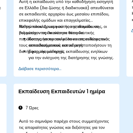
Αυτή η εκπαίδευση υπό την καθοδήγηση εισηγητή
ε
σε Ελλάδα (δια ζώσης ή διαδικτυακά) απευθύνεται
σε εκπαιδευτές αρχαρίου έως μεσαίου επιπέδου,
επικεφαλής ομάδων και επαγγελματίες
Ανθρώπινου Δυναμικού που επιθυμούν να
Με την ολοκλήρωση αυτής της εκπαίδευσης, οι
βελτιώσουν την ικανότητα εκπαιδευτικής
συμμετέχοντες θα είναι σε θέση να:
παράδοσης, να προσελκύσουν αποτελεσματικά
Κατανοήσουν τον ρόλο και τις ευθύνες ενός
τους εκπαιδευόμενους και να μεγιστοποιήσουν τη
αποτελεσματικού εκπαιδευτή.
διατήρηση της μάθησης.
Εφαρμόσουν αρχές εκπαίδευσης ενηλίκων
για την ενίσχυση της διατήρησης της γνώσης.
Χρησιμοποιήσουν διαφορετικά στυλ μάθησης
Διάβασε περισσότερα...
για να προσελκύσουν ποικίλα ακροατήρια.
Αναπτύξουν δομημένα εκπαιδευτικά
προγράμματα με σαφείς στόχους.
Βελτιώσουν τη λεκτική και μη λεκτική
Εκπαίδευση Εκπαιδευτών 1 ημέρα
επικοινωνία για καλύτερη εμπλοκή.
Αξιοποιήσουν διαδραστικές στρατηγικές
διδασκαλίας και τεχνικές διαχείρισης τάξης.
7 Ώρες
Παρέχουν εποικοδομητική ανατροφοδότηση
και να αξιολογούν την αποτελεσματικότητα
Αυτό το σεμινάριο παρέχει στους συμμετέχοντες
της εκπαίδευσης.
τις απαραίτητες γνώσεις και δεξιότητες για τον