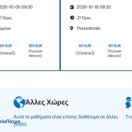
026-10-05 09:30
2026-10-19 09:30
1 Ώρες
21 Ώρες
αμίνια
Thessaloniki
911 EUR
1511 EUR
911 EUR
911 EUR
(Εγχώρια
(Εγχώρια
(Online))
((Online))
Αίθουσα)
Αίθουσα)
Άλλες Χώρες
Αυτά τα μαθήματα είναι επίσης διαθέσιμα σε άλλες
Tr
σία
Πάτρα
χώρες