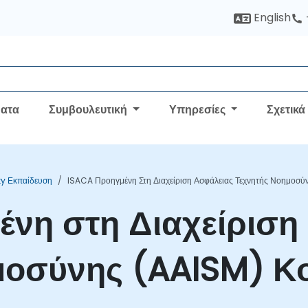
English
ατα
Συμβουλευτική
Υπηρεσίες
Σχετικά
ty Εκπαίδευση
ISACA Προηγμένη Στη Διαχείριση Ασφάλειας Τεχνητής Νοημοσύ
ένη στη Διαχείριση
μοσύνης (AAISM) Κ