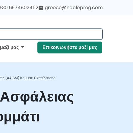
+30 6974802462
greece@nobleprog.com
 μαζί μας
Επικοινωνήστε μαζί μας
νης (AAISM) Κομμάτι Εκπαίδευσης
 Ασφάλειας
ομμάτι