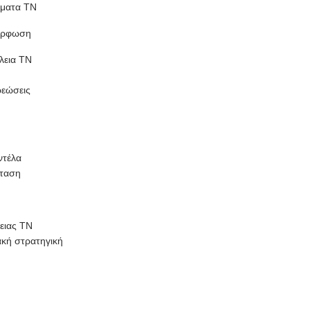
ήματα ΤΝ
μόρφωση
λεια ΤΝ
ρεώσεις
ντέλα
σταση
ειας ΤΝ
κή στρατηγική