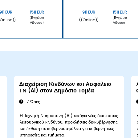
911 EUR
1511 EUR
911 EUR
1511 EUR
(Εγχώρια
(Εγχώρια
(Online))
((Online))
Αίθουσα)
Αίθουσα)
Διαχείριση Κινδύνων και Ασφάλεια
ΤΝ (AI) στον Δημόσιο Τομέα
7 Ώρες
Η Τεχνητή Νοημοσύνη (AI) εισάγει νέες διαστάσεις
λειτουργικού κινδύνου, προκλήσεις διακυβέρνησης
και έκθεση σε κυβερνοασφάλεια για κυβερνητικές
α
υπηρεσίες και τμήματα.