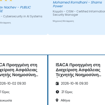
Mohamed Romdhani - Shams
Power
av Nachev - PUBLIC
SE
Κομμάτι - CISM - Certified Informatio
Security Manager
 - Cybersecurity in AI Systems
Μηχανική Μετάφραση
 Μετάφραση
CA Προηγμένη στη
ISACA Προηγμένη στη
χείριση Ασφάλειας
Διαχείριση Ασφάλειας
νητής Νοημοσύνης
Τεχνητής Νοημοσύνης
ISM)
(AAISM)
026-10-02 09:30
2026-10-16 09:30
1 Ώρες
21 Ώρες
ευκωσία
Αθήνα