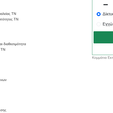
Δίκτυ
φαλείας ΤΝ
ατότητες ΤΝ
Εγχώ
αι διαθεσιμότητα
 ΤΝ
Κομμάτια Εκπ
ένων
ησης