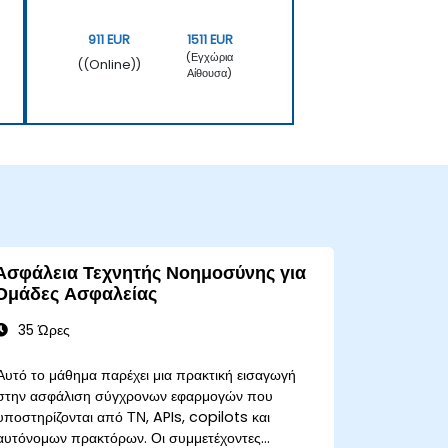
911 EUR
1511 EUR
(Εγχώρια
((Online))
Αίθουσα)
Ασφάλεια Τεχνητής Νοημοσύνης για
Ομάδες Ασφαλείας
35 Ώρες
Αυτό το μάθημα παρέχει μια πρακτική εισαγωγή
στην ασφάλιση σύγχρονων εφαρμογών που
υποστηρίζονται από ΤΝ, APIs, copilots και
αυτόνομων πρακτόρων. Οι συμμετέχοντες