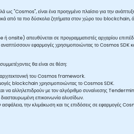
ά ως "Cosmos", είναι ένα προηγμένο πλαίσιο για την ανάπτυ
ερικά από τα πιο δύσκολα ζητήματα στον χώρο του blockchain, 
ine ή onsite) απευθύνεται σε προγραμματιστές αρχαρίου επιπ
αναπτύσσουν εφαρμογές χρησιμοποιώντας το Cosmos SDK και
συμμετέχοντες θα είναι σε θέση:
ν αρχιτεκτονική του Cosmos framework.
μογές blockchain χρησιμοποιώντας το Cosmos SDK.
ι να αλληλεπιδρούν με τον αλγόριθμο συναίνεσης Tendermin
 διασταυρωμένη επικοινωνία αλυσίδων.
ν ασφάλεια, την κλιμάκωση και τις επιδόσεις σε εφαρμογές Cos