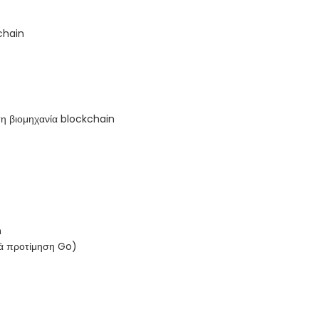
chain
τη βιομηχανία blockchain
n
τά προτίμηση Go)