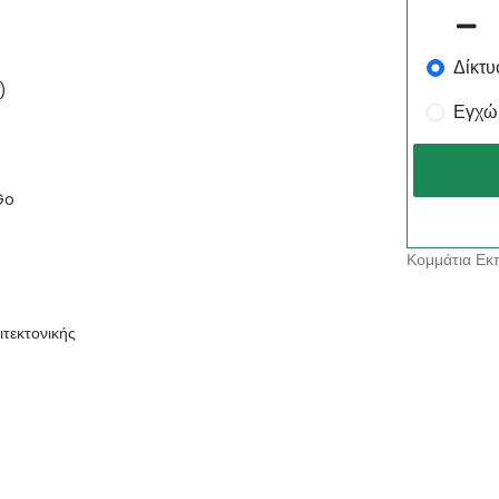
Δίκτυ
)
Εγχώ
Go
Κομμάτια Εκπ
τεκτονικής