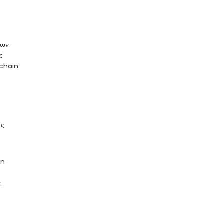
δων
ς
kchain
ης
in
ε