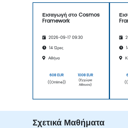
Εισαγωγή στο Cosmos
Ει
Framework
Fr
2026-09-17 09:30
2
14 Ώρες
1
Αθήνα
Κ
608 EUR
1008 EUR
(Εγχώρια
((Online))
(
Αίθουσα)
Σχετικά Μαθήματα