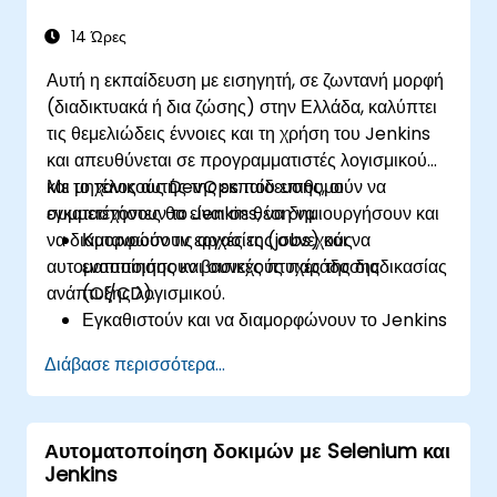
14 Ώρες
Αυτή η εκπαίδευση με εισηγητή, σε ζωντανή μορφή
(διαδικτυακά ή δια ζώσης) στην Ελλάδα, καλύπτει
τις θεμελιώδεις έννοιες και τη χρήση του Jenkins
και απευθύνεται σε προγραμματιστές λογισμικού
και μηχανικούς DevOps που επιθυμούν να
Με το τέλος αυτής της εκπαίδευσης, οι
εγκαταστήσουν το Jenkins, να δημιουργήσουν και
συμμετέχοντες θα είναι σε θέση να:
να διαμορφώσουν εργασίες (jobs) και να
Κατανοούν τις αρχές της συνεχούς
αυτοματοποιήσουν βασικές πτυχές της διαδικασίας
ενοποίησης και συνεχούς παράδοσης
ανάπτυξης λογισμικού.
(CI/CD).
Εγκαθιστούν και να διαμορφώνουν το Jenkins
για αυτοματισμό λογισμικού.
Διάβασε περισσότερα...
Δημιουργούν και να διαχειρίζονται εργασίες
Jenkins για τη δημιουργία και τον έλεγχο
εφαρμογών.
Αυτοματοποίηση δοκιμών με Selenium και
Ρυθμίζουν και να προσαρμόζουν
Jenkins
αυτοματοποιημένους αγωγούς (pipelines) για