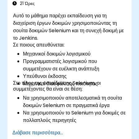
την ανάπτυξη λογισμικού.
21 Ώρες
Αυτό το μάθημα παρέχει εκπαίδευση για τη
διαχείριση έργων δοκιμών χρησιμοποιώντας τη
σουίτα δοκιμών Selenium και τη συνεχή δοκιμή με
το Jenkins.
Σε ποιους απευθύνεται:
Μηχανικοί δοκιμών λογισμικού
Προγραμματιστές λογισμικού που
συμμετέχουν σε ευέλικτη ανάπτυξη
Υπεύθυνοι έκδοσης
Στο τέλος της εκπαίδευσης Selenium, οι
Μηχανικοί διασφάλισης ποιότητας
συμμετέχοντες θα είναι σε θέση:
Να χρησιμοποιούν αποτελεσματικά τη σουίτα
δοκιμών Selenium σε πραγματικά έργα
Να χρησιμοποιούν το Selenium για δοκιμές σε
πολλαπλούς περιηγητές
Να κατανέμουν τις δοκιμές χρησιμοποιώντας
Διάβασε περισσότερα...
το Selenium Grid