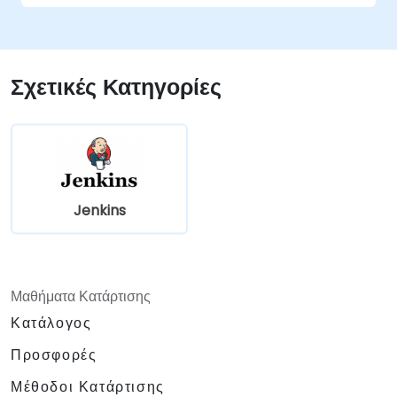
Να εκτελούν δοκιμές παλινδρόμησης
Selenium στο Jenkins
Να προετοιμάζουν αναφορές δοκιμών και
περιοδικές αναφορές χρησιμοποιώντας το
Σχετικές Κατηγορίες
Jenkins
Jenkins
Μαθήματα Κατάρτισης
Κατάλογος
Προσφορές
Μέθοδοι Κατάρτισης