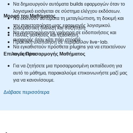
Να δημιουργούν αυτόματα builds εφαρμογών όταν το
λογισμικό εισάγεται σε σύστημα ελέγχου εκδόσεων.
Μορφή του Μαθήματος
Να εκκινούν αυτόματα τη μεταγλώττιση, τη δοκιμή και
την πακετοποίηση μιας εφαρμογής λογισμικού.
Διαδραστική διάλεξη και συζήτηση.
Να ανταποκρίνονται γρήγορα σε ειδοποιήσεις και
Πολλές ασκήσεις και εξάσκηση.
αναφορές όταν κάτι πάει στραβά.
Πρακτική υλοποίηση σε περιβάλλον live-lab.
Να εγκαθιστούν πρόσθετα plugins για να επεκτείνουν
Επιλογές Προσαρμογής Μαθήματος
το Jenkins.
Για να ζητήσετε μια προσαρμοσμένη εκπαίδευση για
αυτό το μάθημα, παρακαλούμε επικοινωνήστε μαζί μας
για να κανονίσουμε.
Διάβασε περισσότερα