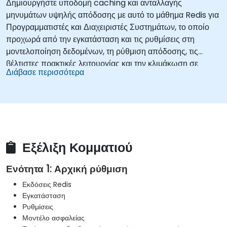
Δημιουργήστε υποδομή caching και ανταλλαγής
μηνυμάτων υψηλής απόδοσης με αυτό το μάθημα Redis για
Προγραμματιστές και Διαχειριστές Συστημάτων, το οποίο
προχωρά από την εγκατάσταση και τις ρυθμίσεις στη
μοντελοποίηση δεδομένων, τη ρύθμιση απόδοσης, τις
βέλτιστες πρακτικές λειτουργίας και την κλιμάκωση σε
Διάβασε περισσότερα
πολλαπλές διεργασίες. Σχεδιασμένο για προγραμματιστές
backend, μηχανικούς DevOps, διαχειριστές βάσεων
δεδομένων και επαγγελματίες υποδομών που υλοποιούν
αποθήκες δεδομένων στη μνήμη. Αποκτήστε πρακτικές
δεξιότητες στη συστοιχία Redis Sentinel, την αναπαραγωγή
master-slave, τις στρατηγικές επιμονής AOF και RDB, τη
Εξέλιξη Κομματιού
βελτιστοποίηση pipelining, τη διαχείριση μνήμης και την
αποσφαλμάτωση καθυστέρησης, για την ανάπτυξη
Ενότητα 1: Αρχική ρύθμιση
αξιόπιστων αναπτύξεων Redis επιχειρηματικής κλάσης.
Εκδόσεις Redis
Εγκατάσταση
Ρυθμίσεις
Μοντέλο ασφαλείας