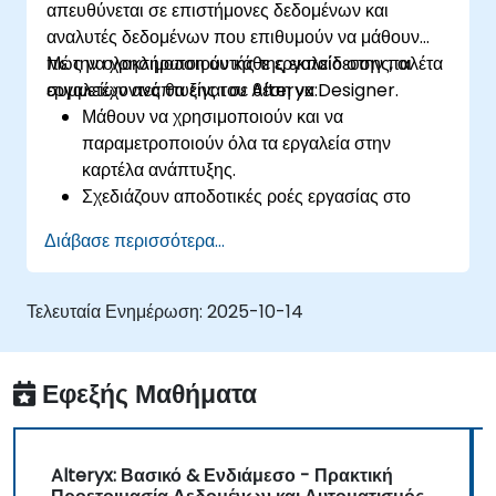
απευθύνεται σε επιστήμονες δεδομένων και
αναλυτές δεδομένων που επιθυμούν να μάθουν
πώς να χρησιμοποιούν κάθε εργαλείο στην παλέτα
Με την ολοκλήρωση αυτής της εκπαίδευσης, οι
εργαλείων ανάπτυξης του Alteryx Designer.
συμμετέχοντες θα είναι σε θέση να:
Μάθουν να χρησιμοποιούν και να
παραμετροποιούν όλα τα εργαλεία στην
καρτέλα ανάπτυξης.
Σχεδιάζουν αποδοτικές ροές εργασίας στο
Alteryx χρησιμοποιώντας τα δυναμικά
Διάβασε περισσότερα...
εργαλεία, τα εργαλεία επικύρωσης και
δοκιμών.
Μάθουν πώς να χρησιμοποιούν τα εργαλεία
Τελευταία Ενημέρωση:
2025-10-14
API για τη λήψη και την ανάλυση δεδομένων
από το διαδίκτυο.
Χρησιμοποιούν τα εργαλεία scripting του
Εφεξής Μαθήματα
Alteryx, συμπεριλαμβανομένων των Python
και R.
Alteryx: Βασικό & Ενδιάμεσο - Πρακτική