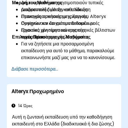
Μορφή του Μαθήματος
Δημιουργούν και χρησιμοποιούν τυπικές
μακροεντολές για την ενθυλάκωση
Διαδραστική διάλεξη και επίδειξη.
επαναχρησιμοποιήσιμης λογικής.
Πρακτικές ασκήσεις με χρήση του Alteryx
Οργανώνουν και αυτοματοποιούν ροές
Designer και δειγμάτων δεδομένων.
εργασίας χρησιμοποιώντας τεχνικές βέλτιστων
Πρακτικά μίνι-έργα και εργασίες
Επιλογές Προσαρμογής Μαθήματος
πρακτικών.
αυτοματοποίησης ροών εργασίας.
Για να ζητήσετε μια προσαρμοσμένη
εκπαίδευση για αυτό το μάθημα, παρακαλούμε
επικοινωνήστε μαζί μας για να το κανονίσουμε.
Διάβασε περισσότερα...
Alteryx Προχωρημένο
14 Ώρες
Αυτή η ζωντανή εκπαίδευση υπό την καθοδήγηση
εκπαιδευτή στο Ελλάδα (διαδικτυακά ή δια ζώσης)