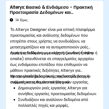
Alteryx: Βασικό & Ενδιάμεσο - Πρακτική
Προετοιμασία Δεδομένων και
Αυτοματισμός
14 Ώρες
Το Alteryx Designer είναι μια οπτική πλατφόρμα
προετοιμασίας και ανάλυσης δεδομένων που
επιτρέπει στους χρήστες να συνδυάζουν, να
μετασχηματίζουν και να αυτοματοποιούν ροές
εργασίας δεδομένων με ελάχιστη κωδικοποίηση.
Αυτή η εκπαίδευση με εισηγητή, ζωντανή (online ή
onsite) απευθύνεται σε επαγγελματίες αρχαρίου
έως ενδιάμεσου επιπέδου που επιθυμούν να
μάθουν πρακτικές δεξιότητες Alteryx για
προετοιμασία δεδομένων, συνδυασμό, βασική
Με την ολοκλήρωση αυτής της εκπαίδευσης, οι
ανάλυση και αυτοματοποίηση ροών εργασίας.
συμμετέχοντες θα είναι σε θέση να:
Δημιουργούν ροές εργασίας Alteryx για
συνήθεις εργασίες προετοιμασίας δεδομένων.
Συνδυάζουν και αναλύουν δεδομένα από
πολλαπλές πηγές και μορφές.