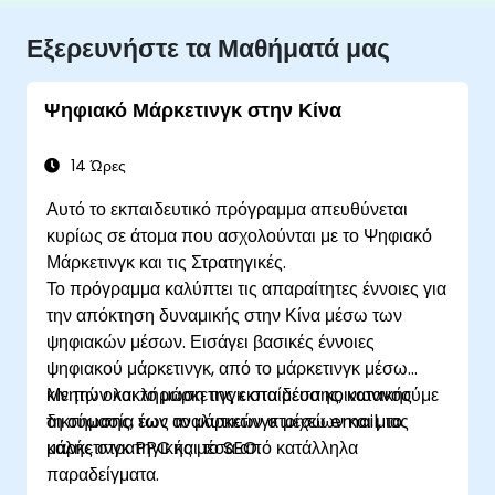
Εξερευνήστε τα Μαθήματά μας
Ψηφιακό Μάρκετινγκ στην Κίνα
14 Ώρες
Αυτό το εκπαιδευτικό πρόγραμμα απευθύνεται
κυρίως σε άτομα που ασχολούνται με το Ψηφιακό
Μάρκετινγκ και τις Στρατηγικές.
Το πρόγραμμα καλύπτει τις απαραίτητες έννοιες για
την απόκτηση δυναμικής στην Κίνα μέσω των
ψηφιακών μέσων. Εισάγει βασικές έννοιες
ψηφιακού μάρκετινγκ, από το μάρκετινγκ μέσω
κινητών και το μάρκετινγκ στα μέσα κοινωνικής
Με την ολοκλήρωση της εκπαίδευσης, κατανοούμε
δικτύωσης, έως το μάρκετινγκ μέσω email, το
τη σημασία των αναλυτικών στοιχείων και μιας
μάρκετινγκ PPC και το SEO.
καλής στρατηγικής μέσα από κατάλληλα
παραδείγματα.