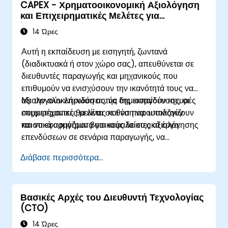
CAPEX - Χρηματοοικονομική Αξιολόγηση
συμμετοχών.
και Επιχειρηματικές Μελέτες για
Διευθυντές Παραγωγής
14 Ώρες
Αυτή η εκπαίδευση με εισηγητή, ζωντανά
(διαδικτυακά ή στον χώρο σας), απευθύνεται σε
διευθυντές παραγωγής και μηχανικούς που
επιθυμούν να ενισχύσουν την ικανότητά τους να
αξιολογούν επενδύσεις, να δημιουργούν ισχυρές
Με την ολοκλήρωση αυτής της εκπαίδευσης, οι
επιχειρηματικές μελέτες και να παρουσιάζουν
συμμετέχοντες θα είναι σε θέση να: υπολογίζουν
πειστικά αφηγήματα για κεφαλαιουχικά έργα.
και να εφαρμόζουν βασικούς δείκτες αξιολόγησης
επενδύσεων σε σενάρια παραγωγής, να
δημιουργούν μια πλήρη επενδυτική μελέτη CAPEX
Διάβασε περισσότερα...
που περιλαμβάνει προβλέψεις ταμειακών ροών και
ανάλυση ευαισθησίας, να χρησιμοποιούν πρότυπα
και Κάρτες Capex για τον εξορθολογισμό της
Βασικές Αρχές του Διευθυντή Τεχνολογίας
διαδικασίας έγκρισης και να προετοιμάζουν σαφή
(CTO)
αφηγήματα σε επίπεδο διοίκησης για την
αιτιολόγηση αιτημάτων κεφαλαιουχικών δαπανών.
14 Ώρες