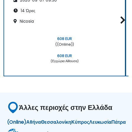
2026-09-07 09:30
14 Ώρες
Nicosia
608 EUR
((Online))
608 EUR
(Εγχώρια Αίθουσα)
Άλλες περιοχές στην Ελλάδα
(Online)
Αθήνα
Θεσσαλονίκη
Κύπρος
Λευκωσία
Πάτρα