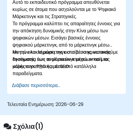
Αυτό το εκπαιδευτικό πρόγραμμα απευθύνεται
κυρίως σε άτομα που ασχολούνται με το Ψηφιακό
Μάρκετινγκ και τις Στρατηγικές.
Το πρόγραμμα καλύπτει τις απαραίτητες έννοιες για
την απόκτηση δυναμικής στην Κίνα μέσω των
ψηφιακών μέσων. Εισάγει βασικές έννοιες
ψηφιακού μάρκετινγκ, από το μάρκετινγκ μέσω
κινητών και το μάρκετινγκ στα μέσα κοινωνικής
Με την ολοκλήρωση της εκπαίδευσης, κατανοούμε
δικτύωσης, έως το μάρκετινγκ μέσω email, το
τη σημασία των αναλυτικών στοιχείων και μιας
μάρκετινγκ PPC και το SEO.
καλής στρατηγικής μέσα από κατάλληλα
παραδείγματα.
Διάβασε περισσότερα...
Τελευταία Ενημέρωση:
2026-06-29
Σχόλια(1)