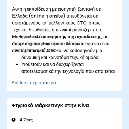
Αυτή η εκπαίδευση με εισηγητή, ζωντανή σε
Ελλάδα (online ή onsite) απευθύνεται σε
υφιστάμενους και μελλοντικούς CTO, όπως
τεχνικοί διευθυντές ή τεχνικοί μάνατζερ, που
επιθυμούν να αποκτήσουν την τεχνική και
Με την ολοκλήρωση αυτής της εκπαίδευσης, οι
διοικητική προοπτική που απαιτείται για να είναι
συμμετέχοντες θα είναι σε θέση να:
αποτελεσματικοί CTO.
Προσλαμβάνουν και να καθοδηγούν μια
δυναμική και καινοτόμα τεχνική ομάδα.
Υιοθετούν και να διαχειρίζονται
αποτελεσματικά την τεχνολογία που απαιτείται
για την ανάπτυξη εξαιρετικών προϊόντων.
Διάβασε περισσότερα...
Εφαρμόζουν χρήσιμες τεχνικές και στρατηγικές
για τη διαχείριση προϊόντων και έργων.
Κλιμακώνουν την επιχείρηση και να την
Ψηφιακό Μάρκετινγκ στην Κίνα
κατευθύνουν προς τη σωστή κατεύθυνση.
14 Ώρες