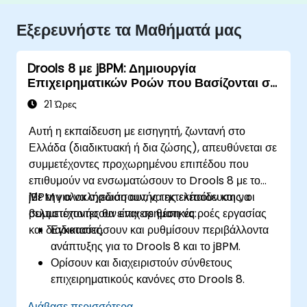
Εξερευνήστε τα Μαθήματά μας
Drools 8 με jBPM: Δημιουργία
Επιχειρηματικών Ροών που Βασίζονται σε
Κανόνες
21 Ώρες
Αυτή η εκπαίδευση με εισηγητή, ζωντανή στο
Ελλάδα (διαδικτυακή ή δια ζώσης), απευθύνεται σε
συμμετέχοντες προχωρημένου επιπέδου που
επιθυμούν να ενσωματώσουν το Drools 8 με το
jBPM για να σχεδιάσουν, να εκτελέσουν και να
Με την ολοκλήρωση αυτής της εκπαίδευσης, οι
βελτιστοποιήσουν επιχειρηματικές ροές εργασίας
συμμετέχοντες θα είναι σε θέση να:
και διαδικασίες.
Εγκαταστήσουν και ρυθμίσουν περιβάλλοντα
ανάπτυξης για το Drools 8 και το jBPM.
Ορίσουν και διαχειριστούν σύνθετους
επιχειρηματικούς κανόνες στο Drools 8.
Σχεδιάσουν και εκτελέσουν ροές εργασίας
Διάβασε περισσότερα...