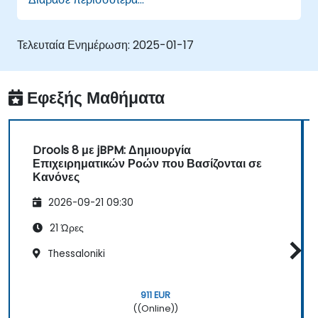
χρησιμοποιώντας το jBPM.
Ενσωματώσουν κανόνες του Drools στις
διαδικασίες του jBPM για δυναμική λήψη
Τελευταία Ενημέρωση:
2025-01-17
αποφάσεων.
Βελτιστοποιήσουν και επιλύσουν προβλήματα
σε ροές εργασίας που βασίζονται σε κανόνες.
Εφεξής Μαθήματα
Drools 8 με jBPM: Δημιουργία
Επιχειρηματικών Ροών που Βασίζονται σε
Κανόνες
2026-09-21 09:30
21 Ώρες
Thessaloniki
911 EUR
((Online))