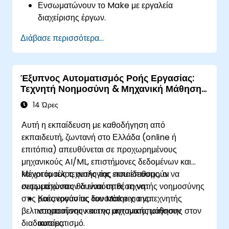
Ενσωματώνουν το Make με εργαλεία
διαχείρισης έργων.
Απλοποιούν ροές εργασίας ανθρώπινου
Διάβασε περισσότερα...
δυναμικού και ένταξης νέων υπαλλήλων.
Βελτιώνουν την παρακολούθηση εργασιών και
τις αναφορές με αυτοματοποίηση.
Έξυπνος Αυτοματισμός Ροής Εργασίας:
Τεχνητή Νοημοσύνη & Μηχανική Μάθηση
με το Make
14 Ώρες
Αυτή η εκπαίδευση με καθοδήγηση από
εκπαιδευτή, ζωντανή στο Ελλάδα (online ή
επιτόπια) απευθύνεται σε προχωρημένους
μηχανικούς AI/ML, επιστήμονες δεδομένων και
καινοτόμους τεχνολογίας που επιθυμούν να
Μέχρι το τέλος αυτής της εκπαίδευσης, οι
ενσωματώσουν δυνατότητες τεχνητής νοημοσύνης
συμμετέχοντες θα είναι σε θέση να:
στις ροές εργασίας του Make για να
Κατανοούν τις δυνατότητες της τεχνητής
βελτιστοποιήσουν και να αυτοματοποιήσουν
νοημοσύνης και της μηχανικής μάθησης στον
διαδικασίες.
αυτοματισμό.