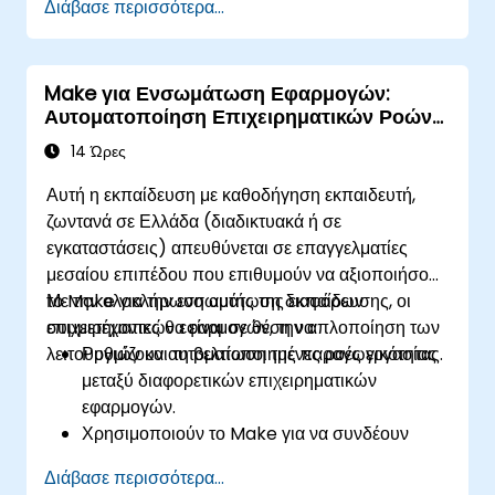
Διάβασε περισσότερα...
την προμήθεια και την παρακολούθηση πόρων
cloud.
Υλοποιούν αποτελεσματικό αυτοματισμό ροών
Make για Ενσωμάτωση Εφαρμογών:
εργασίας για την ανάπτυξη κώδικα, τις δοκιμές
Αυτοματοποίηση Επιχειρηματικών Ροών
και τις στρατηγικές επαναφοράς.
Εργασίας
Βελτιστοποιούν την ενορχήστρωση υποδομών
14 Ώρες
χρησιμοποιώντας τις προηγμένες
Αυτή η εκπαίδευση με καθοδήγηση εκπαιδευτή,
ενσωματώσεις του Make.
ζωντανά σε Ελλάδα (διαδικτυακά ή σε
εγκαταστάσεις) απευθύνεται σε επαγγελματίες
μεσαίου επιπέδου που επιθυμούν να αξιοποιήσουν
το Make για την ενσωμάτωση διαφόρων
Με την ολοκλήρωση αυτής της εκπαίδευσης, οι
επιχειρηματικών εφαρμογών, την απλοποίηση των
συμμετέχοντες θα είναι σε θέση να:
λειτουργιών και τη βελτίωση της παραγωγικότητας.
Ρυθμίζουν αυτοματοποιημένες ροές εργασίας
μεταξύ διαφορετικών επιχειρηματικών
εφαρμογών.
Χρησιμοποιούν το Make για να συνδέουν
εργαλεία SaaS όπως το Google Workspace,
Διάβασε περισσότερα...
το Slack, το Trello και το Stripe.