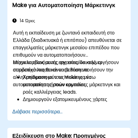
Make για Αυτοματοποίηση Μάρκετινγκ
υποστήριξη.
Να βελτιστοποιούν τις πωλήσεις και τη
διαχείριση αποθέματος μέσω προηγμένων
14 Ώρες
στρατηγικών αυτοματισμού.
Αυτή η εκπαίδευση με ζωντανό εκπαιδευτή στο
Ελλάδα (διαδικτυακά ή επιτόπου) απευθύνεται σε
επαγγελματίες μάρκετινγκ μεσαίου επιπέδου που
επιθυμούν να αυτοματοποιήσουν
επαναλαμβανόμενες εργασίες, να καλλιεργήσουν
Μέχρι το τέλος αυτής της εκπαίδευσης, οι
αποδοτικά leads και να βελτιστοποιήσουν την
συμμετέχοντες θα είναι σε θέση να:
αλληλεπίδραση με τους πελάτες μέσω
Χρησιμοποιούν το Make για να
αυτοματοποίησης ροών εργασίας.
αυτοματοποιήσουν καμπάνιες μάρκετινγκ και
ροές καλλιέργειας leads.
Δημιουργούν εξατομικευμένους χάρτες
ταξιδιών πελατών μέσω ενσωματωμένων
Διάβασε περισσότερα...
πλατφορμών.
Συγχρονίζουν δεδομένα μεταξύ εργαλείων
μάρκετινγκ όπως τα Mailchimp, HubSpot και
Εξειδίκευση στο Make: Προηγμένος
πλατφόρμες κοινωνικών μέσων.