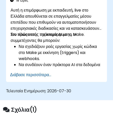
18 Ώρες
και να αποσφαλματώνουν ροές εργασίας.
Αυτή η επιμόρφωση με εκπαιδευτή, live στο
Ελλάδα απευθύνεται σε επαγγελματίες μέσου
επιπέδου που επιθυμούν να αυτοματοποιήσουν
επιχειρησιακές διαδικασίες και να κατασκευάσουν
τον πρώτο τους πράκτορα AI με το Make.
Στο τέλος αυτής της επιμόρφωσης, οι
συμμετέχοντες θα μπορούν:
Να σχεδιάζουν ροές εργασίας χωρίς κώδικα
στο Make με εκκίνηση (triggers) και
webhooks.
Να συνδέουν έναν πράκτορα AI στα δεδομένα
τους μέσα σε μια ροή.
Διάβασε περισσότερα...
Να αυτοματοποιούν μια πραγματική
διαδικασία από άκρη σε άκρη, με διαχείριση
σφαλμάτων και παρακολούθηση.
Τελευταία Ενημέρωση:
2026-07-30
Σχόλια(1)