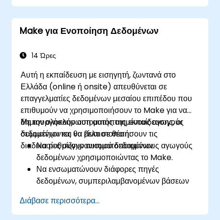
Σχεδιάζουν και υλοποιούν ροές εργασίας
πολλαπλών βημάτων χωρίς προγραμματισμό.
Make για Ενοποίηση Δεδομένων
Βελτιστοποιούν και επιλύουν προβλήματα των
αυτοματοποιημένων ροών εργασίας.
14 Ώρες
Αυτή η εκπαίδευση με εισηγητή, ζωντανά στο
Ελλάδα (online ή onsite) απευθύνεται σε
επαγγελματίες δεδομένων μεσαίου επιπέδου που
επιθυμούν να χρησιμοποιήσουν το Make για να
δημιουργήσουν αυτοματοποιημένους αγωγούς
Με την ολοκλήρωση αυτής της εκπαίδευσης, οι
δεδομένων και να βελτιστοποιήσουν τις
συμμετέχοντες θα είναι σε θέση:
διαδικασίες συγχρονισμού δεδομένων.
Να ρυθμίζουν αυτοματοποιημένους αγωγούς
δεδομένων χρησιμοποιώντας το Make.
Να ενσωματώνουν διάφορες πηγές
δεδομένων, συμπεριλαμβανομένων βάσεων
δεδομένων, CRM και εφαρμογών cloud.
Διάβασε περισσότερα...
Να υλοποιούν συγχρονισμό και
μετασχηματισμό δεδομένων σε πραγματικό