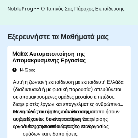
NobleProg -- Ο Τοπικός Σας Πάροχος Εκπαίδευσης
Εξερευνήστε τα Μαθήματά μας
Make: Αυτοματοποίηση της
Απομακρυσμένης Εργασίας
14 Ώρες
Αυτή η ζωντανή εκπαίδευση με εκπαιδευτή Ελλάδα
(διαδικτυακά ή με φυσική παρουσία) απευθύνεται
σε απομακρυσμένες ομάδες μεσαίου επιπέδου,
διαχειριστές έργων και επαγγελματίες ανθρώπινου
δυναμικού που επιθυμούν να αυτοματοποιήσουν
Με το τέλος αυτής της εκπαίδευσης, οι
τις διαδικασίες συνεργασίας και διαχείρισης
συμμετέχοντες θα είναι σε θέση να:
εργασιών χρησιμοποιώντας το Make.
Αυτοματοποιούν εργασίες συνεργασίας
ομάδων και ειδοποιήσεις.