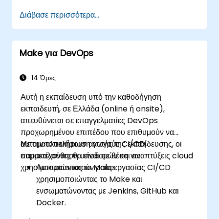
Δημιουργούν προσαρμοσμένους συνδέσμους
Διάβασε περισσότερα...
για μη υποστηριζόμενες εφαρμογές.
Χρησιμοποιούν προηγμένες τεχνικές
αυτοματισμού με το Make και τα API.
Make για DevOps
14 Ώρες
Αυτή η εκπαίδευση υπό την καθοδήγηση
εκπαιδευτή, σε Ελλάδα (online ή onsite),
απευθύνεται σε επαγγελματίες DevOps
προχωρημένου επιπέδου που επιθυμούν να
αυτοματοποιήσουν αγωγούς CI/CD,
Με την ολοκλήρωση αυτής της εκπαίδευσης, οι
παρακολούθηση υποδομών και αναπτύξεις cloud
συμμετέχοντες θα είναι σε θέση να:
χρησιμοποιώντας το Make.
Αυτοματοποιούν ροές εργασίας CI/CD
χρησιμοποιώντας το Make και
ενσωματώνοντας με Jenkins, GitHub και
Docker.
Διαχειρίζονται τον αυτοματισμό υποδομών για