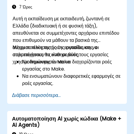
Να εφαρμόζουν βέλτιστες πρακτικές για την
7 Ώρες
κλιμάκωση λύσεων αυτοματισμού ροών
Αυτή η εκπαίδευση με εκπαιδευτή, ζωντανή σε
εργασίας.
Ελλάδα (διαδικτυακή ή σε φυσική τάξη),
απευθύνεται σε συμμετέχοντες αρχάριου επιπέδου
που επιθυμούν να μάθουν τα βασικά της
αυτοματοποίησης ροών εργασίας και να
Μέχρι το τέλος αυτής της εκπαίδευσης, οι
απλοποιήσουν τις καθημερινές τους εργασίες
συμμετέχοντες θα είναι σε θέση:
χρησιμοποιώντας το Make.
Να δημιουργούν και να διαχειρίζονται ροές
εργασίας στο Make.
Να ενσωματώνουν διαφορετικές εφαρμογές σε
ροές εργασίας.
Να αυτοματοποιούν απλές εργασίες όπως ο
Διάβασε περισσότερα...
συγχρονισμός δεδομένων, οι ειδοποιήσεις και
η διαχείριση αρχείων.
Να κατανοούν πώς να χρησιμοποιούν
Αυτοματοποίηση AI χωρίς κώδικα (Make +
προκατασκευασμένα πρότυπα και να
AI Agents)
δημιουργούν προσαρμοσμένες ροές εργασίας.
Να μαθαίνουν πώς να επιλύουν προβλήματα