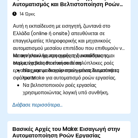
Αυτοματισμός και Βελτιστοποίηση Ροών
Παρακολουθούν και αναλύουν
Εργασίας
αυτοματοποιημένες ροές εργασίας για να
14 Ώρες
βελτιστοποιήσουν την απόδοση των
Αυτή η εκπαίδευση με εισηγητή, ζωντανά στο
καμπανιών.
Ελλάδα (online ή onsite) απευθύνεται σε
Υιοθετούν βέλτιστες πρακτικές για
επαγγελματίες πληροφορικής και μηχανικούς
κλιμακώσιμες στρατηγικές αυτοματοποίησης
αυτοματισμού μεσαίου επιπέδου που επιθυμούν να
μάρκετινγκ.
κατακτήσουν τις προηγμένες δυνατότητες του
Με την ολοκλήρωση αυτής της εκπαίδευσης, οι
Make, να βελτιστοποιήσουν πολύπλοκες ροές
συμμετέχοντες θα είναι σε θέση:
εργασίας και να διαχειριστούν αποτελεσματικά τα
Να χρησιμοποιούν προηγμένες δυνατότητες
σφάλματα.
του Make για αυτοματισμό ροών εργασίας.
Να βελτιστοποιούν ροές εργασίας
χρησιμοποιώντας λογική υπό συνθήκη,
επαναλήπτες και χειρισμό σφαλμάτων.
Διάβασε περισσότερα...
Να ενσωματώνουν πολλαπλές εφαρμογές για
απρόσκοπτο αυτοματισμό.
Να παρακολουθούν και να επιλύουν
Βασικές Αρχές του Make: Εισαγωγή στην
προβλήματα στις ροές εργασίας για μέγιστη
Αυτοματοποίηση Ροών Εργασίας
αποδοτικότητα.