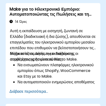
χρόνο.
Make για το Ηλεκτρονικό Εμπόριο:
Να βελτιστοποιούν και να επιλύουν
Αυτοματοποιώντας τις Πωλήσεις και τη
προβλήματα σε αυτοματοποιημένες ροές
Διαχείριση Αποθέματος
εργασίας.
14 Ώρες
Αυτή η εκπαίδευση με εισηγητή, ζωντανή σε
Ελλάδα (διαδικτυακή ή δια ζώσης), απευθύνεται σε
επαγγελματίες του ηλεκτρονικού εμπορίου μεσαίου
επιπέδου που επιθυμούν να βελτιστοποιήσουν τις
διαδικασίες πωλήσεων και διαχείρισης
Μέχρι το τέλος αυτής της εκπαίδευσης, οι
αποθέματος χρησιμοποιώντας το Make.
συμμετέχοντες θα είναι σε θέση:
Να ενσωματώνουν πλατφόρμες ηλεκτρονικού
εμπορίου όπως Shopify, WooCommerce
και Etsy με το Make.
Να αυτοματοποιούν ενημερώσεις αποθέματος
και παρακολούθηση παραγγελιών σε
Διάβασε περισσότερα...
πολλαπλές πλατφόρμες.
Να ρυθμίζουν αυτοματοποιημένες ροές
εργασίας για επικοινωνία με πελάτες και