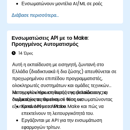
Ενσωματώνουν μοντέλα AI/ML σε ροές
εργασίας του Make χρησιμοποιώντας API.
Διάβασε περισσότερα...
Υλοποιούν ανάλυση συναισθήματος,
προβλεπτική μοντελοποίηση και λήψη
αποφάσεων βάσει δεδομένων.
Ενσωματώσεις API με το Make:
Βελτιστοποιούν και κλιμακώνουν
Προηγμένος Αυτοματισμός
αυτοματοποιημένες ροές εργασίας που
βασίζονται στην τεχνητή νοημοσύνη.
14 Ώρες
Αυτή η εκπαίδευση με εισηγητή, ζωντανή στο
Ελλάδα (διαδικτυακά ή δια ζώσης) απευθύνεται σε
προχωρημένου επιπέδου προγραμματιστές,
ολοκληρωτές συστημάτων και ομάδες τεχνικών
λειτουργιών που επιθυμούν να βελτιώσουν τις
Με την ολοκλήρωση αυτής της εκπαίδευσης, οι
διαδικασίες αυτοματισμού τους ενσωματώνοντας
συμμετέχοντες θα είναι σε θέση να:
εξωτερικά API με το Make.
Κατανοούν το API του Make και πώς να
επεκτείνουν τη λειτουργικότητά του.
Εργάζονται με API για την ενσωμάτωση
εφαρμογών τρίτων.