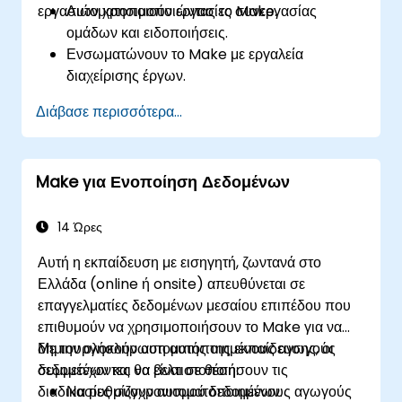
εργασιών χρησιμοποιώντας το Make.
Αυτοματοποιούν εργασίες συνεργασίας
ομάδων και ειδοποιήσεις.
Ενσωματώνουν το Make με εργαλεία
διαχείρισης έργων.
Απλοποιούν ροές εργασίας ανθρώπινου
Διάβασε περισσότερα...
δυναμικού και ένταξης νέων υπαλλήλων.
Βελτιώνουν την παρακολούθηση εργασιών και
τις αναφορές με αυτοματοποίηση.
Make για Ενοποίηση Δεδομένων
14 Ώρες
Αυτή η εκπαίδευση με εισηγητή, ζωντανά στο
Ελλάδα (online ή onsite) απευθύνεται σε
επαγγελματίες δεδομένων μεσαίου επιπέδου που
επιθυμούν να χρησιμοποιήσουν το Make για να
δημιουργήσουν αυτοματοποιημένους αγωγούς
Με την ολοκλήρωση αυτής της εκπαίδευσης, οι
δεδομένων και να βελτιστοποιήσουν τις
συμμετέχοντες θα είναι σε θέση:
διαδικασίες συγχρονισμού δεδομένων.
Να ρυθμίζουν αυτοματοποιημένους αγωγούς