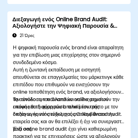
Χρησιμοποιούν προηγμένες τεχνικές
αυτοματισμού με το Make και τα API.
Διεξαγωγή ενός Online Brand Audit:
Αξιολογήστε την Ψηφιακή Παρουσία &
Τοποθέτηση του Brand σας για να
21 Ώρες
Σχεδιάσετε Ισχυρές Στρατηγικές Brand
Η ψηφιακή παρουσία ενός brand είναι απαραίτητη
για την επιβίωση μιας επιχείρησης στον σημερινό
συνδεδεμένο κόσμο.
Αυτή η ζωντανή εκπαίδευση με εισηγητή
απευθύνεται σε επαγγελματίες του μάρκετινγκ κάθε
επιπέδου που επιθυμούν να ενισχύσουν την
online τοποθέτηση ενός brand, να αξιολογήσουν
την απόδοση του brand και να διαχειριστούν την
Το σύνολο των πολλαπλών online σημείων
εικόνα και τη φήμη του brand μέσω της
επαφής θα διαμορφώσει τελικά τον τρόπο με τον
διεξαγωγής ενός ενδελεχούς Online Brand Audit.
οποίο το κοινό-στόχος σας αντιλαμβάνεται την
εταιρεία σας και αν θα επιλέξει ή όχι να συνεργαστεί
μαζί σας.
Ένα online brand audit έχει γίνει καθιερωμένη
πρακτική για τις επιχειρήσεις ώστε να αξιολογούν