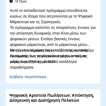
των analytics και μιας καλής στρατηγικής με
14 Ώρες
κατάλληλα παραδείγματα.
Αυτό το εκπαιδευτικό πρόγραμμα απευθύνεται
κυρίως σε άτομα που ασχολούνται με το Ψηφιακό
Μάρκετινγκ και τις Στρατηγικές.
Το πρόγραμμα καλύπτει τις απαραίτητες έννοιες για
την απόκτηση δυναμικής στην Κίνα μέσω των
ψηφιακών μέσων. Εισάγει βασικές έννοιες
ψηφιακού μάρκετινγκ, από το μάρκετινγκ μέσω
κινητών και το μάρκετινγκ στα μέσα κοινωνικής
Με την ολοκλήρωση της εκπαίδευσης, κατανοούμε
δικτύωσης, έως το μάρκετινγκ μέσω email, το
τη σημασία των αναλυτικών στοιχείων και μιας
μάρκετινγκ PPC και το SEO.
καλής στρατηγικής μέσα από κατάλληλα
παραδείγματα.
Διάβασε περισσότερα...
Ψηφιακή Αριστεία Πωλήσεων: Απόκτηση,
Δέσμευση και Διατήρηση Πελατών