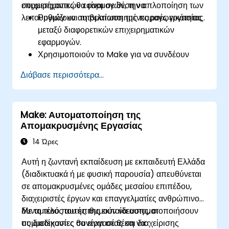
επιχειρηματικών εφαρμογών, την απλοποίηση των
συμμετέχοντες θα είναι σε θέση να:
λειτουργιών και τη βελτίωση της παραγωγικότητας.
Ρυθμίζουν αυτοματοποιημένες ροές εργασίας
μεταξύ διαφορετικών επιχειρηματικών
εφαρμογών.
Χρησιμοποιούν το Make για να συνδέουν
εργαλεία SaaS όπως το Google Workspace,
Διάβασε περισσότερα...
το Slack, το Trello και το Stripe.
Σχεδιάζουν και υλοποιούν ροές εργασίας
πολλαπλών βημάτων χωρίς προγραμματισμό.
Make: Αυτοματοποίηση της
Βελτιστοποιούν και επιλύουν προβλήματα των
Απομακρυσμένης Εργασίας
αυτοματοποιημένων ροών εργασίας.
14 Ώρες
Αυτή η ζωντανή εκπαίδευση με εκπαιδευτή Ελλάδα
(διαδικτυακά ή με φυσική παρουσία) απευθύνεται
σε απομακρυσμένες ομάδες μεσαίου επιπέδου,
διαχειριστές έργων και επαγγελματίες ανθρώπινου
δυναμικού που επιθυμούν να αυτοματοποιήσουν
Με το τέλος αυτής της εκπαίδευσης, οι
τις διαδικασίες συνεργασίας και διαχείρισης
συμμετέχοντες θα είναι σε θέση να: