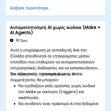
Να αυτοματοποιούν απλές εργασίες όπως ο
Διάβασε περισσότερα...
συγχρονισμός δεδομένων, οι ειδοποιήσεις και
η διαχείριση αρχείων.
Να κατανοούν πώς να χρησιμοποιούν
Αυτοματοποίηση AI χωρίς κώδικα (Make +
προκατασκευασμένα πρότυπα και να
AI Agents)
δημιουργούν προσαρμοσμένες ροές εργασίας.
Να μαθαίνουν πώς να επιλύουν προβλήματα
18 Ώρες
και να αποσφαλματώνουν ροές εργασίας.
Αυτή η επιμόρφωση με εκπαιδευτή, live στο
Ελλάδα απευθύνεται σε επαγγελματίες μέσου
επιπέδου που επιθυμούν να αυτοματοποιήσουν
επιχειρησιακές διαδικασίες και να κατασκευάσουν
τον πρώτο τους πράκτορα AI με το Make.
Στο τέλος αυτής της επιμόρφωσης, οι
συμμετέχοντες θα μπορούν:
Να σχεδιάζουν ροές εργασίας χωρίς κώδικα
στο Make με εκκίνηση (triggers) και
webhooks.
Να συνδέουν έναν πράκτορα AI στα δεδομένα
τους μέσα σε μια ροή.