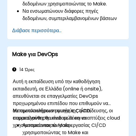
δεδομένων χρησιμοποιώντας το Make.
Να ενσωματώνουν διάφορες πηγές
δεδομένων, συμπεριλαμβανομένων βάσεων
δεδομένων, CRM και εφαρμογών cloud.
Διάβασε περισσότερα...
Να υλοποιούν συγχρονισμό και
μετασχηματισμό δεδομένων σε πραγματικό
χρόνο.
Make για DevOps
Να βελτιστοποιούν και να επιλύουν
προβλήματα σε αυτοματοποιημένες ροές
εργασίας.
14 Ώρες
Αυτή η εκπαίδευση υπό την καθοδήγηση
εκπαιδευτή, σε Ελλάδα (online ή onsite),
απευθύνεται σε επαγγελματίες DevOps
προχωρημένου επιπέδου που επιθυμούν να
αυτοματοποιήσουν αγωγούς CI/CD,
Με την ολοκλήρωση αυτής της εκπαίδευσης, οι
παρακολούθηση υποδομών και αναπτύξεις cloud
συμμετέχοντες θα είναι σε θέση να:
χρησιμοποιώντας το Make.
Αυτοματοποιούν ροές εργασίας CI/CD
χρησιμοποιώντας το Make και