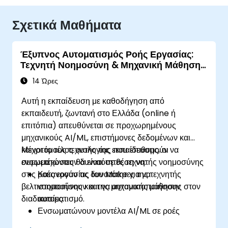
Σχετικά Μαθήματα
Έξυπνος Αυτοματισμός Ροής Εργασίας:
Τεχνητή Νοημοσύνη & Μηχανική Μάθηση
με το Make
14 Ώρες
Αυτή η εκπαίδευση με καθοδήγηση από
εκπαιδευτή, ζωντανή στο Ελλάδα (online ή
επιτόπια) απευθύνεται σε προχωρημένους
μηχανικούς AI/ML, επιστήμονες δεδομένων και
καινοτόμους τεχνολογίας που επιθυμούν να
Μέχρι το τέλος αυτής της εκπαίδευσης, οι
ενσωματώσουν δυνατότητες τεχνητής νοημοσύνης
συμμετέχοντες θα είναι σε θέση να:
στις ροές εργασίας του Make για να
Κατανοούν τις δυνατότητες της τεχνητής
βελτιστοποιήσουν και να αυτοματοποιήσουν
νοημοσύνης και της μηχανικής μάθησης στον
διαδικασίες.
αυτοματισμό.
Ενσωματώνουν μοντέλα AI/ML σε ροές
εργασίας του Make χρησιμοποιώντας API.