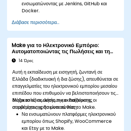
ενσωματώνοντας με Jenkins, GitHub και
Docker.
Διαχειρίζονται τον αυτοματισμό υποδομών για
Διάβασε περισσότερα...
την προμήθεια και την παρακολούθηση πόρων
cloud.
Υλοποιούν αποτελεσματικό αυτοματισμό ροών
Make για το Ηλεκτρονικό Εμπόριο:
εργασίας για την ανάπτυξη κώδικα, τις δοκιμές
Αυτοματοποιώντας τις Πωλήσεις και τη
και τις στρατηγικές επαναφοράς.
Διαχείριση Αποθέματος
Βελτιστοποιούν την ενορχήστρωση υποδομών
14 Ώρες
χρησιμοποιώντας τις προηγμένες
Αυτή η εκπαίδευση με εισηγητή, ζωντανή σε
ενσωματώσεις του Make.
Ελλάδα (διαδικτυακή ή δια ζώσης), απευθύνεται σε
επαγγελματίες του ηλεκτρονικού εμπορίου μεσαίου
επιπέδου που επιθυμούν να βελτιστοποιήσουν τις
διαδικασίες πωλήσεων και διαχείρισης
Μέχρι το τέλος αυτής της εκπαίδευσης, οι
αποθέματος χρησιμοποιώντας το Make.
συμμετέχοντες θα είναι σε θέση:
Να ενσωματώνουν πλατφόρμες ηλεκτρονικού
εμπορίου όπως Shopify, WooCommerce
και Etsy με το Make.