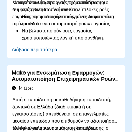
κατακτήσουν τις προηγμένες δυνατότητες του
Με την ολοκλήρωση αυτής της εκπαίδευσης, οι
Make, να βελτιστοποιήσουν πολύπλοκες ροές
συμμετέχοντες θα είναι σε θέση:
εργασίας και να διαχειριστούν αποτελεσματικά τα
Να χρησιμοποιούν προηγμένες δυνατότητες
σφάλματα.
του Make για αυτοματισμό ροών εργασίας.
Να βελτιστοποιούν ροές εργασίας
χρησιμοποιώντας λογική υπό συνθήκη,
επαναλήπτες και χειρισμό σφαλμάτων.
Διάβασε περισσότερα...
Να ενσωματώνουν πολλαπλές εφαρμογές για
απρόσκοπτο αυτοματισμό.
Να παρακολουθούν και να επιλύουν
Make για Ενσωμάτωση Εφαρμογών:
προβλήματα στις ροές εργασίας για μέγιστη
Αυτοματοποίηση Επιχειρηματικών Ροών
αποδοτικότητα.
Εργασίας
Να εφαρμόζουν βέλτιστες πρακτικές για την
14 Ώρες
κλιμάκωση λύσεων αυτοματισμού ροών
Αυτή η εκπαίδευση με καθοδήγηση εκπαιδευτή,
εργασίας.
ζωντανά σε Ελλάδα (διαδικτυακά ή σε
εγκαταστάσεις) απευθύνεται σε επαγγελματίες
μεσαίου επιπέδου που επιθυμούν να αξιοποιήσουν
το Make για την ενσωμάτωση διαφόρων
Με την ολοκλήρωση αυτής της εκπαίδευσης, οι