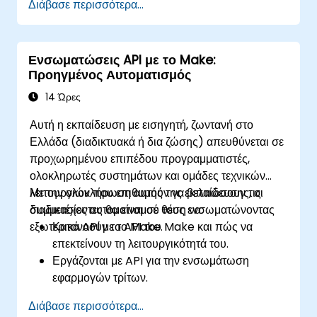
Διάβασε περισσότερα...
Υλοποιούν ανάλυση συναισθήματος,
προβλεπτική μοντελοποίηση και λήψη
αποφάσεων βάσει δεδομένων.
Ενσωματώσεις API με το Make:
Βελτιστοποιούν και κλιμακώνουν
Προηγμένος Αυτοματισμός
αυτοματοποιημένες ροές εργασίας που
βασίζονται στην τεχνητή νοημοσύνη.
14 Ώρες
Αυτή η εκπαίδευση με εισηγητή, ζωντανή στο
Ελλάδα (διαδικτυακά ή δια ζώσης) απευθύνεται σε
προχωρημένου επιπέδου προγραμματιστές,
ολοκληρωτές συστημάτων και ομάδες τεχνικών
λειτουργιών που επιθυμούν να βελτιώσουν τις
Με την ολοκλήρωση αυτής της εκπαίδευσης, οι
διαδικασίες αυτοματισμού τους ενσωματώνοντας
συμμετέχοντες θα είναι σε θέση να:
εξωτερικά API με το Make.
Κατανοούν το API του Make και πώς να
επεκτείνουν τη λειτουργικότητά του.
Εργάζονται με API για την ενσωμάτωση
εφαρμογών τρίτων.
Δημιουργούν προσαρμοσμένους συνδέσμους
Διάβασε περισσότερα...
για μη υποστηριζόμενες εφαρμογές.