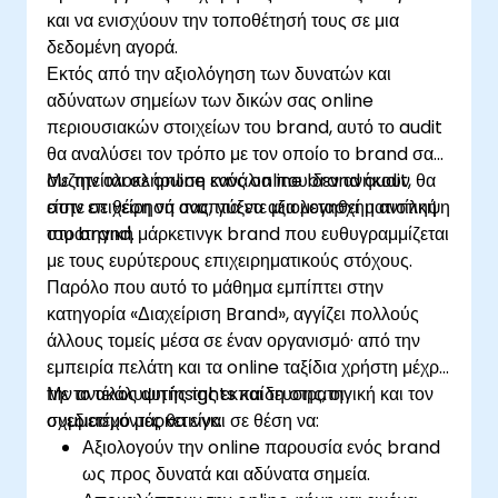
και να ενισχύουν την τοποθέτησή τους σε μια
δεδομένη αγορά.
Εκτός από την αξιολόγηση των δυνατών και
αδύνατων σημείων των δικών σας online
περιουσιακών στοιχείων του brand, αυτό το audit
θα αναλύσει τον τρόπο με τον οποίο το brand σας
συζητείται σε online κανάλια που δεν ανήκουν
Με την ολοκλήρωση ενός online brand audit, θα
στην επιχείρησή σας, για να αξιολογηθεί η αντίληψη
είστε σε θέση να αναπτύξετε μια μετασχηματιστική
του brand.
στρατηγική μάρκετινγκ brand που ευθυγραμμίζεται
με τους ευρύτερους επιχειρηματικούς στόχους.
Παρόλο που αυτό το μάθημα εμπίπτει στην
κατηγορία «Διαχείριση Brand», αγγίζει πολλούς
άλλους τομείς μέσα σε έναν οργανισμό· από την
εμπειρία πελάτη και τα online ταξίδια χρήστη μέχρι
την ανακάλυψη insights και τη στρατηγική και τον
Με το τέλος αυτής της εκπαίδευσης, οι
σχεδιασμό μάρκετινγκ.
συμμετέχοντες θα είναι σε θέση να:
Αξιολογούν την online παρουσία ενός brand
ως προς δυνατά και αδύνατα σημεία.