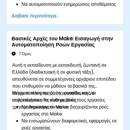
Να αυτοματοποιούν ενημερώσεις αποθέματος
και παρακολούθηση παραγγελιών σε
Διάβασε περισσότερα...
πολλαπλές πλατφόρμες.
Να ρυθμίζουν αυτοματοποιημένες ροές
εργασίας για επικοινωνία με πελάτες και
Βασικές Αρχές του Make: Εισαγωγή στην
υποστήριξη.
Αυτοματοποίηση Ροών Εργασίας
Να βελτιστοποιούν τις πωλήσεις και τη
διαχείριση αποθέματος μέσω προηγμένων
7 Ώρες
στρατηγικών αυτοματισμού.
Αυτή η εκπαίδευση με εκπαιδευτή, ζωντανή σε
Ελλάδα (διαδικτυακή ή σε φυσική τάξη),
απευθύνεται σε συμμετέχοντες αρχάριου επιπέδου
που επιθυμούν να μάθουν τα βασικά της
αυτοματοποίησης ροών εργασίας και να
Μέχρι το τέλος αυτής της εκπαίδευσης, οι
απλοποιήσουν τις καθημερινές τους εργασίες
συμμετέχοντες θα είναι σε θέση:
χρησιμοποιώντας το Make.
Να δημιουργούν και να διαχειρίζονται ροές
εργασίας στο Make.
Να ενσωματώνουν διαφορετικές εφαρμογές σε
ροές εργασίας.