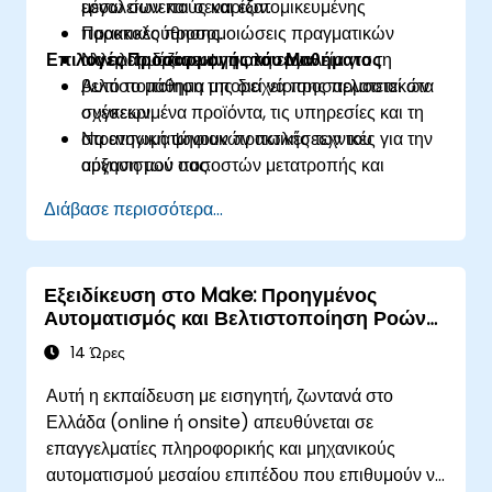
μέσω συνεπούς και εξατομικευμένης
εργαλείων και σεναρίων.
παρακολούθησης.
Πρακτικές προσομοιώσεις πραγματικών
Επιλογές Προσαρμογής του Μαθήματος
Να εφαρμόζουν ψηφιακά εργαλεία για τη
αλληλεπιδράσεων πωλήσεων.
βελτιστοποίηση της διαχείρισης πελατειακών
Αυτό το μάθημα μπορεί να προσαρμοστεί στα
σχέσεων.
συγκεκριμένα προϊόντα, τις υπηρεσίες και τη
Να ενσωματώνουν πρακτικές τεχνικές για την
στρατηγική ψηφιακών πωλήσεων του
αύξηση των ποσοστών μετατροπής και
οργανισμού σας.
διατήρησης.
Διάβασε περισσότερα...
Εξειδίκευση στο Make: Προηγμένος
Αυτοματισμός και Βελτιστοποίηση Ροών
Εργασίας
14 Ώρες
Αυτή η εκπαίδευση με εισηγητή, ζωντανά στο
Ελλάδα (online ή onsite) απευθύνεται σε
επαγγελματίες πληροφορικής και μηχανικούς
αυτοματισμού μεσαίου επιπέδου που επιθυμούν να