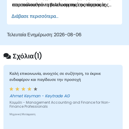
παρακολουθούν αποτελεσματικά τις ταμειακές
απαιτούνται για τη βελτίωση της ορατότητας της
θέσεις, να συντάσσουν αξιόπιστους
likvidότητας, την ενίσχυση του οικονομικού ελέγχου
Διάβασε περισσότερα...
προγραμματισμούς ροής μετρητών, να
και τη θέσπιση ενός δομημένου πλαισίου
βελτιστοποιούν το λειτουργικό κεφάλαιο, να
διαχείρισης ταμειακών ροών στις οργανώσεις τους.
διαχειρίζονται τις σχέσεις με τις τράπεζες, να
Τελευταία Ενημέρωση:
2026-08-06
ενισχύουν τον έλεγχο πληρωμών και να λαμβάνουν
τεκμηριωμένες αποφάσεις χρηματοδότησης και
επενδύσεων.
Σχόλια(1)
Καλή επικοινωνία, ανοιχτός σε συζήτηση, το έκρινε
ενδιαφέρον και παγίδευσε την προσοχή
Ahmet Keyman - Keytrade AG
Κομμάτι - Management Accounting and Finance for Non-
Finance Professionals
Μηχανική Μετάφραση