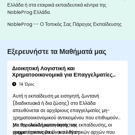
Ελλάδα ή στα εταιρικά εκπαιδευτικά κέντρα της
NobleProg Ελλάδα.
NobleProg -- Ο Τοπικός Σας Πάροχος Εκπαίδευσης
Εξερευνήστε τα Μαθήματά μας
Διοικητική Λογιστική και
Χρηματοοικονομικά για Επαγγελματίες
Μη-Χρηματοοικονομικού Αντικειμένου
14 Ώρες
Αυτή η εκπαίδευση με εισηγητή, ζωντανή
(διαδικτυακά ή δια ζώσης) στο Ελλάδα
απευθύνεται σε αρχάριους επαγγελματίες μη-
χρηματοοικονομικού αντικειμένου που επιθυμούν
μια θεμελιώδη κατανόηση των
Με την ολοκλήρωση αυτής της εκπαίδευσης, οι
χρηματοοικονομικών και λογιστικών αρχών που
συμμετέχοντες θα είναι σε θέση: