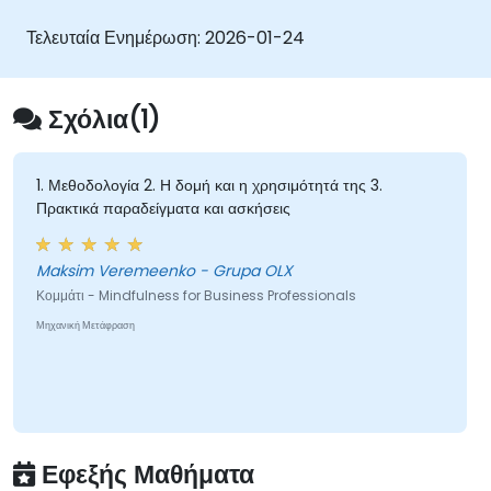
νοημοσύνη.
Διαχειρίζονται το εργασιακό άγχος, την
Τελευταία Ενημέρωση:
2026-01-24
αβεβαιότητα και τις συνθήκες υψηλής πίεσης.
Προάγουν μια θετική και συνεργατική
εργασιακή κουλτούρα.
Σχόλια(1)
Εφαρμόζουν τεχνικές ενσυνειδητότητας για να
ενισχύσουν τη δημιουργικότητα και την
επίλυση προβλημάτων.
1. Μεθοδολογία 2. Η δομή και η χρησιμότητά της 3.
Πρακτικά παραδείγματα και ασκήσεις
Maksim Veremeenko - Grupa OLX
Κομμάτι - Mindfulness for Business Professionals
Μηχανική Μετάφραση
Εφεξής Μαθήματα