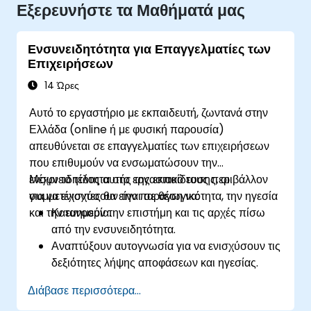
Εξερευνήστε τα Μαθήματά μας
Ενσυνειδητότητα για Επαγγελματίες των
Επιχειρήσεων
14 Ώρες
Αυτό το εργαστήριο με εκπαιδευτή, ζωντανά στην
Ελλάδα (online ή με φυσική παρουσία)
απευθύνεται σε επαγγελματίες των επιχειρήσεων
που επιθυμούν να ενσωματώσουν την
ενσυνειδητότητα στο εργασιακό τους περιβάλλον
Μέχρι το τέλος αυτής της εκπαίδευσης, οι
για να ενισχύσουν την παραγωγικότητα, την ηγεσία
συμμετέχοντες θα είναι σε θέση να:
και την ευημερία.
Κατανοούν την επιστήμη και τις αρχές πίσω
από την ενσυνειδητότητα.
Αναπτύξουν αυτογνωσία για να ενισχύσουν τις
δεξιότητες λήψης αποφάσεων και ηγεσίας.
Βελτιώσουν τη συγκέντρωση, την
Διάβασε περισσότερα...
παραγωγικότητα και τη συναισθηματική