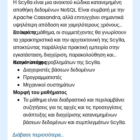
Η Scylla είναι μια ανοικτού κώδικα κατανεμημένη
αποθήκη δεδομένων NoSQL. Είναι συμβατή με την
Apache Cassandra, αλλά επιτυγχάνει σημαντικά
υψηλότερη απόδοση και χαμηλότερους χρόνους
απόκρισης.
Σε αυτό το μάθημα, οι συμμετέχοντες θα γνωρίσουν
τα χαρακτηριστικά και την αρχιτεκτονική της Scylla,
αποκτώντας παράλληλα πρακτική εμπειρία στην
εγκατάσταση, διαχείριση, παρακολούθηση και
αντιμετώπιση προβλημάτων της Scylla.
Κοινό-στόχος
Διαχειριστές βάσεων δεδομένων
Προγραμματιστές
Μηχανικοί συστημάτων
Μορφή του μαθήματος
Το μάθημα είναι διαδραστικό και περιλαμβάνει
συζητήσεις για τις αρχές και τις προσεγγίσεις
ανάπτυξης και διαχείρισης κατανεμημένων
βάσεων δεδομένων και συμπλεγμάτων Scylla.
Το μάθημα περιλαμβάνει σημαντικό ποσοστό
Διάβασε περισσότερα...
πρακτικών ασκήσεων και εξάσκησης.