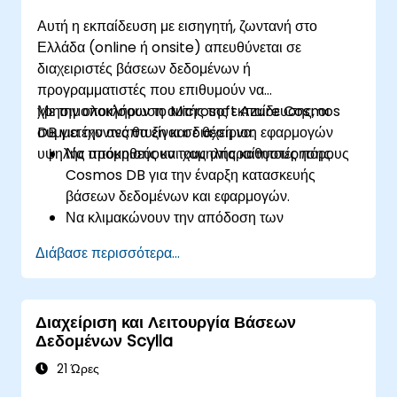
Αυτή η εκπαίδευση με εισηγητή, ζωντανή στο
Ελλάδα (online ή onsite) απευθύνεται σε
διαχειριστές βάσεων δεδομένων ή
προγραμματιστές που επιθυμούν να
χρησιμοποιήσουν το Microsoft Azure Cosmos
Με την ολοκλήρωση αυτής της εκπαίδευσης, οι
DB για την ανάπτυξη και διαχείριση εφαρμογών
συμμετέχοντες θα είναι σε θέση να:
υψηλής απόκρισης και χαμηλής καθυστέρησης.
Να προμηθεύουν τους απαραίτητους πόρους
Cosmos DB για την έναρξη κατασκευής
βάσεων δεδομένων και εφαρμογών.
Να κλιμακώνουν την απόδοση των
εφαρμογών και την αποθήκευση αξιοποιώντας
Διάβασε περισσότερα...
τα API στο Cosmos DB.
Να διαχειρίζονται τις λειτουργίες της βάσης
δεδομένων και να μειώνουν το κόστος
Διαχείριση και Λειτουργία Βάσεων
βελτιστοποιώντας τους πόρους του Cosmos
Δεδομένων Scylla
DB.
21 Ώρες