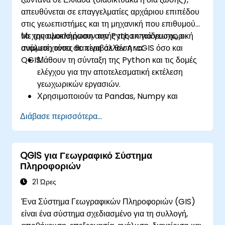
απευθύνεται σε επαγγελματίες αρχάριου επιπέδου
στις γεωεπιστήμες και τη μηχανική που επιθυμούν
να χρησιμοποιήσουν την Python για γεωχωρική
Με την ολοκλήρωση αυτής της εκπαίδευσης, οι
ανάλυση τόσο σε περιβάλλον ArcGIS όσο και
συμμετέχοντες θα είναι σε θέση να:
QGIS.
Μάθουν τη σύνταξη της Python και τις δομές
ελέγχου για την αποτελεσματική εκτέλεση
γεωχωρικών εργασιών.
Χρησιμοποιούν τα Pandas, Numpy και
Matplotlib για ανάλυση δεδομένων και
Διάβασε περισσότερα...
οπτικοποίηση σε GIS.
Χειρίζονται και αναλύουν διανυσματικά
δεδομένα με τις βιβλιοθήκες Geopandas,
QGIS για Γεωγραφικό Σύστημα
Arcpy και PyQGIS.
Πληροφοριών
Αυτοματοποιούν γεωχωρικές διαδικασίες και
ροές εργασίας χρησιμοποιώντας σενάρια
21 Ώρες
Python στο ArcGIS και το QGIS.
Ένα Σύστημα Γεωγραφικών Πληροφοριών (GIS)
Αναπτύσσουν προσαρμοσμένα εργαλεία
είναι ένα σύστημα σχεδιασμένο για τη συλλογή,
γεωεπεξεργασίας βασισμένα στην Python για