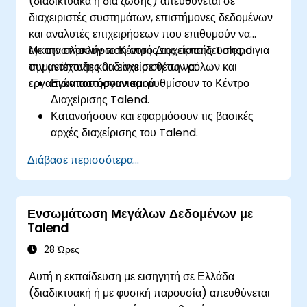
(διαδικτυακά ή δια ζώσης) απευθύνεται σε
διαχειριστές συστημάτων, επιστήμονες δεδομένων
και αναλυτές επιχειρήσεων που επιθυμούν να
εγκαταστήσουν το Κέντρο Διαχείρισης Talend για
Με την ολοκλήρωση αυτής της εκπαίδευσης, οι
την ανάπτυξη και διαχείριση των ρόλων και
συμμετέχοντες θα είναι σε θέση να:
εργασιών του οργανισμού.
Εγκαταστήσουν και ρυθμίσουν το Κέντρο
Διαχείρισης Talend.
Κατανοήσουν και εφαρμόσουν τις βασικές
αρχές διαχείρισης του Talend.
Δημιουργήσουν, αναπτύξουν και εκτελέσουν
Διάβασε περισσότερα...
επιχειρηματικά έργα ή εργασίες στο Talend.
Παρακολουθήσουν την ασφάλεια των
συνόλων δεδομένων και αναπτύξουν
Ενσωμάτωση Μεγάλων Δεδομένων με
επιχειρηματικές ρουτίνες βασισμένες στο
Talend
πλαίσιο TAC.
Αποκτήσουν ευρύτερη κατανόηση των
28 Ώρες
εφαρμογών μεγάλων δεδομένων.
Αυτή η εκπαίδευση με εισηγητή σε Ελλάδα
(διαδικτυακή ή με φυσική παρουσία) απευθύνεται