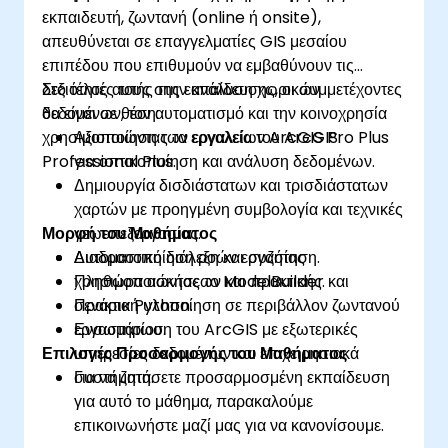
εκπαιδευτή, ζωντανή (online ή onsite),
απευθύνεται σε επαγγελματίες GIS μεσαίου
επιπέδου που επιθυμούν να εμβαθύνουν τις
δεξιότητές τους στην ανάλυση χωρικών
Στο τέλος αυτής της εκπαίδευσης, οι συμμετέχοντες
δεδομένων, τον αυτοματισμό και την κοινοχρησία
θα είναι σε θέση:
χρησιμοποιώντας τα εργαλεία του ArcGIS
Αξιοποίηση των εργαλείων ArcGIS Pro Plus
Professional Plus.
για οπτικοποίηση και ανάλυση δεδομένων.
Δημιουργία δισδιάστατων και τρισδιάστατων
χαρτών με προηγμένη συμβολογία και τεχνικές
Μορφή του Μαθήματος
γεωεπεξεργασίας.
Αυτοματοποίηση ροών εργασίας
Διαδραστική διάλεξη και συζήτηση.
χρησιμοποιώντας το ModelBuilder και
Πληθώρα ασκήσεων και πρακτικής.
σενάρια Python.
Πρακτική υλοποίηση σε περιβάλλον ζωντανού
Ενσωμάτωση του ArcGIS με εξωτερικές
εργαστηρίου.
Επιλογές Προσαρμογής του Μαθήματος
υπηρεσίες δεδομένων και επιχειρησιακά
συστήματα.
Για να ζητήσετε προσαρμοσμένη εκπαίδευση
για αυτό το μάθημα, παρακαλούμε
επικοινωνήστε μαζί μας για να κανονίσουμε.