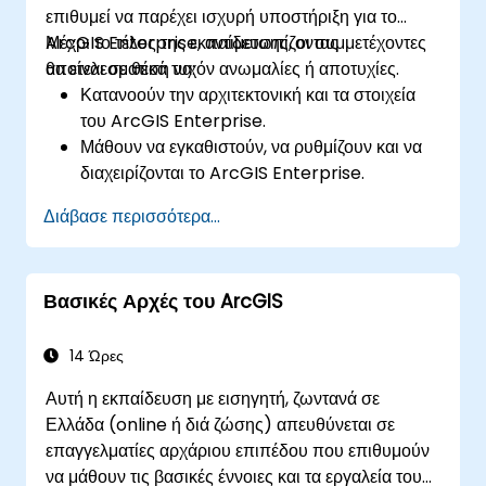
επιθυμεί να παρέχει ισχυρή υποστήριξη για το
ArcGIS Enterprise, αντιμετωπίζοντας
Μέχρι το τέλος της εκπαίδευσης, οι συμμετέχοντες
αποτελεσματικά τυχόν ανωμαλίες ή αποτυχίες.
θα είναι σε θέση να:
Κατανοούν την αρχιτεκτονική και τα στοιχεία
του ArcGIS Enterprise.
Μάθουν να εγκαθιστούν, να ρυθμίζουν και να
διαχειρίζονται το ArcGIS Enterprise.
Αποκτήσουν δεξιότητες επίλυσης
Διάβασε περισσότερα...
προβλημάτων και αντιμετώπισης
συνηθισμένων ζητημάτων.
Αναπτύξουν επάρκεια στην παρακολούθηση
Βασικές Αρχές του ArcGIS
και συντήρηση περιβαλλόντων ArcGIS
Enterprise.
Κατακτήσουν τις τεχνικές δημιουργίας
14 Ώρες
αντιγράφων ασφαλείας, ανάκτησης και
Αυτή η εκπαίδευση με εισηγητή, ζωντανά σε
βελτιστοποίησης απόδοσης.
Ελλάδα (online ή διά ζώσης) απευθύνεται σε
επαγγελματίες αρχάριου επιπέδου που επιθυμούν
να μάθουν τις βασικές έννοιες και τα εργαλεία του