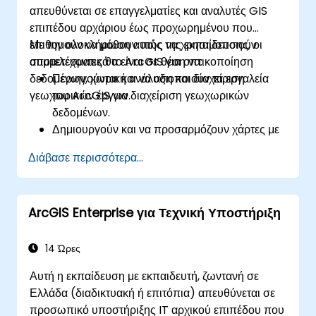
απευθύνεται σε επαγγελματίες και αναλυτές GIS
επιπέδου αρχάριου έως προχωρημένου που
επιθυμούν να μάθουν πώς να χρησιμοποιούν
Με την ολοκλήρωση αυτής της εκπαίδευσης, οι
αποτελεσματικά το ArcGIS για οπτικοποίηση
συμμετέχοντες θα είναι σε θέση να:
δεδομένων, χωρική ανάλυση και διαχείριση
Περιηγούνται και να αξιοποιούν τα εργαλεία
γεωχωρικών έργων.
του ArcGIS για διαχείριση γεωχωρικών
δεδομένων.
Δημιουργούν και να προσαρμόζουν χάρτες με
επίπεδα και χαρακτηριστικά.
Διάβασε περισσότερα...
Εκτελούν προχωρημένες χωρικές αναλύσεις
και εργασίες γεωεπεξεργασίας.
Αυτοματοποιούν ροές εργασιών
ArcGIS Enterprise για Τεχνική Υποστήριξη
χρησιμοποιώντας το ModelBuilder και την
Python.
14 Ώρες
Αυτή η εκπαίδευση με εκπαιδευτή, ζωντανή σε
Ελλάδα (διαδικτυακή ή επιτόπια) απευθύνεται σε
προσωπικό υποστήριξης IT αρχικού επιπέδου που