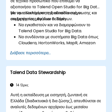
σε τεχνικό προσωπικό που επιθυμεί να
αξιοποιήσει το Talend Open Studio for Big Data
για να απλοποιήσει τη διαδικασία ανάγνωσης και
Με την ολοκλήρωση της εκπαίδευσης, οι
επεξεργασίας μεγάλων δεδομένων.
συμμετέχοντες θα είναι σε θέση:
Να εγκαθιστούν και να διαμορφώνουν το
Talend Open Studio for Big Data.
Να συνδέονται με συστήματα Big Data όπως
Cloudera, HortonWorks, MapR, Amazon
EMR και Apache.
Διάβασε περισσότερα...
Να κατανοούν και να ρυθμίζουν τα εξαρτήματα
και τις συνδέσεις Big Data του Open Studio.
Να παραμετροποιούν παραμέτρους για
Talend Data Stewardship
αυτόματη παραγωγή κώδικα MapReduce.
Να χρησιμοποιούν τη διεπαφή drag-and-
drop του Open Studio για εκτέλεση εργασιών
14 Ώρες
Hadoop.
Αυτή η εκπαίδευση με εισηγητή, ζωντανή σε
Να δημιουργούν πρωτότυπα αγωγών Big
Ελλάδα (διαδικτυακά ή δια ζώσης), απευθύνεται σε
Data.
αναλυτές δεδομένων αρχάριου έως μεσαίου
Να αυτοματοποιούν έργα ενοποίησης