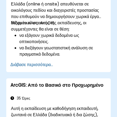
Ελλάδα (online ή onsite) απευθύνεται σε
οικολόγους πεδίου και διαχειριστές προστασίας
που επιθυμούν να δημιουργήσουν χωρικά έργα
δεδομένων στο ArcGIS.
Μέχρι το τέλος αυτής της εκπαίδευσης, οι
συμμετέχοντες θα είναι σε θέση:
να εξάγουν χωρικά δεδομένα ως
οπτικοποιήσεις.
να διεξάγουν γεωστατιστική ανάλυση σε
πραγματικά δεδομένα.
να υλοποιούν χωρική ανάλυση δεδομένων,
Διάβασε περισσότερα...
επεξεργασία δεδομένων και χαρτογράφηση με
το ArcGIS.
να αναλύουν χωρικά δεδομένα για έργα στο
ArcGIS: Από το Βασικό στο Προχωρημένο
ArcGIS.
35 Ώρες
Αυτή η εκπαίδευση με καθοδήγηση εκπαιδευτή,
ζωντανά σε Ελλάδα (διαδικτυακά ή δια ζώσης),