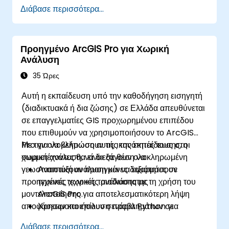
Διάβασε περισσότερα...
Προηγμένο ArcGIS Pro για Χωρική
Ανάλυση
35 Ώρες
Αυτή η εκπαίδευση υπό την καθοδήγηση εισηγητή
(διαδικτυακά ή δια ζώσης) σε Ελλάδα απευθύνεται
σε επαγγελματίες GIS προχωρημένου επιπέδου
που επιθυμούν να χρησιμοποιήσουν το ArcGIS
Pro για να βελτιώσουν τις ικανότητές τους στη
Με την ολοκλήρωση αυτής της εκπαίδευσης, οι
χωρική ανάλυση, να διεξάγουν ολοκληρωμένη
συμμετέχοντες θα είναι σε θέση να:
γεωστατιστική ανάλυση και να εφαρμόσουν
Αναπτύξουν προηγμένες δεξιότητες σε
προηγμένες τεχνικές τρισδιάστατης
τεχνικές χωρικής ανάλυσης με τη χρήση του
μοντελοποίησης για αποτελεσματικότερη λήψη
ArcGIS Pro.
αποφάσεων και επίλυση προβλημάτων σε
Χρησιμοποιήσουν σενάρια Python για
πραγματικά σενάρια.
αυτοματοποίηση και πολύπλοκη επεξεργασία
Διάβασε περισσότερα...