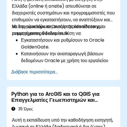
Ελλάδα (online ή onsite) απευθύνεται σε
διαχειριστές συστημάτων και προγραμματιστές που
επιθυμούν να εγκαταστήσουν, να αναπτύξουν και
να διαχειριστούν το Oracle GoldenGate για
Με την ολοκλήρωση αυτής της εκπαίδευσης, οι
μετασχηματισμό δεδομένων.
συμμετέχοντες θα είναι σε θέση να:
Εγκαταστήσουν και ρυθμίσουν το Oracle
GoldenGate.
Κατανοήσουν την αναπαραγωγή βάσεων
δεδομένων Oracle με χρήση του εργαλείου
Oracle GoldenGate.
Διάβασε περισσότερα...
Κατανοήσουν την αρχιτεκτονική του Oracle
GoldenGate.
Ρυθμίσουν και εκτελέσουν αναπαραγωγή και
Python για το ArcGIS και το QGIS για
μετεγκατάσταση βάσεων δεδομένων.
Επαγγελματίες Γεωεπιστημών και
Βελτιστοποιήσουν την απόδοση του Oracle
Μηχανικής
GoldenGate και αντιμετωπίσουν
35 Ώρες
προβλήματα.
Αυτή η εκπαίδευση υπό την καθοδήγηση εισηγητή,
ζωντανά σε Ελλάδα (διαδικτυακά ή δια ζώσης),