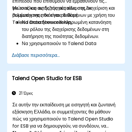
επιπέδου που επιθυμούν να εμβαθύνουν τις
μεγάλων δεδομένων.
γνώσεις και τις δεξιότητές τους στη διαχείριση και
Με το τέλος αυτής της εκπαίδευσης, οι
βελτίωση της ποιότητας δεδομένων με χρήση του
συμμετέχοντες θα είναι σε θέση:
Talend Data Stewardship.
Να αποκτήσουν ολοκληρωμένη κατανόηση
του ρόλου της διαχείρισης δεδομένων στη
διατήρηση της ποιότητας δεδομένων.
Να χρησιμοποιούν το Talend Data
Stewardship για τη διαχείριση εργασιών
Διάβασε περισσότερα...
ποιότητας δεδομένων.
Να δημιουργούν, να αναθέτουν και να
διαχειρίζονται εργασίες μέσα στο Talend Data
Talend Open Studio for ESB
Stewardship, συμπεριλαμβανομένης της
προσαρμογής ροών εργασίας.
Να χρησιμοποιούν τις δυνατότητες αναφοράς
21 Ώρες
και παρακολούθησης του εργαλείου για την
Σε αυτήν την εκπαίδευση με εισηγητή και ζωντανή
ιχνηλάτηση της ποιότητας δεδομένων και των
εξάσκηση Ελλάδα, οι συμμετέχοντες θα μάθουν
προσπαθειών διαχείρισης.
πώς να χρησιμοποιούν το Talend Open Studio
for ESB για να δημιουργούν, να συνδέουν, να