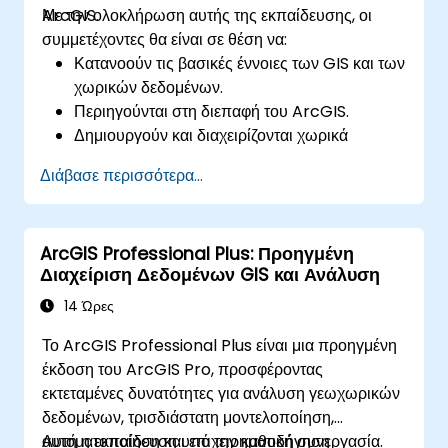
ArcGIS.
Με την ολοκλήρωση αυτής της εκπαίδευσης, οι
συμμετέχοντες θα είναι σε θέση να:
Κατανοούν τις βασικές έννοιες των GIS και των
χωρικών δεδομένων.
Περιηγούνται στη διεπαφή του ArcGIS.
Δημιουργούν και διαχειρίζονται χωρικά
δεδομένα.
Διάβασε περισσότερα...
Εκτελούν βασική χωρική ανάλυση.
Δημιουργούν χάρτες και οπτικοποιήσεις.
ArcGIS Professional Plus: Προηγμένη
Διαχείριση Δεδομένων GIS και Ανάλυση
14 Ώρες
Το ArcGIS Professional Plus είναι μια προηγμένη
έκδοση του ArcGIS Pro, προσφέροντας
εκτεταμένες δυνατότητες για ανάλυση γεωχωρικών
δεδομένων, τρισδιάστατη μοντελοποίηση,
αυτοματοποίηση και επιχειρηματική συνεργασία.
Αυτή η εκπαίδευση υπό την καθοδήγηση