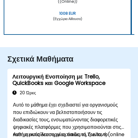
((Online))
1008 EUR
(Εγχώρια Αίθουσα)
Σχετικά Μαθήματα
Λειτουργική Ενοποίηση με Trello,
QuickBooks και Google Workspace
20 Ώρες
Αυτό το μάθημα έχει σχεδιαστεί για οργανισμούς
που επιδιώκουν να βελτιστοποιήσουν τις
διαδικασίες τους, ενσωματώνοντας διαφορετικές
ψηφιακές πλατφόρμες που χρησιμοποιούνται στις
καθημερινές λειτουργίες, όπως το Trello, το
Αυτή η εκπαίδευση με εκπαιδευτή, ζωντανή (online