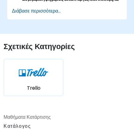
Zapier, Make/Integromat ή Power
Διάβασε περισσότερα...
Automate.
Ανάλυση και σχεδιασμός πραγματικών ροών
ενσωμάτωσης δεδομένων.
Σχετικές Κατηγορίες
Trello
Μαθήματα Κατάρτισης
Κατάλογος