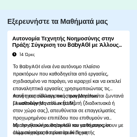
Εξερευνήστε τα Μαθήματά μας
Αυτονομία Τεχνητής Νοημοσύνης στην
Πράξη: Σύγκριση του BabyAGI με Άλλους
Αυτόνομους Πράκτορες
14 Ώρες
Το BabyAGI είναι ένα αυτόνομο πλαίσιο
πρακτόρων που καθοδηγείται από εργασίες,
σχεδιασμένο να παράγει, να ιεραρχεί και να εκτελεί
επαναληπτικά εργασίες χρησιμοποιώντας τις
ικανότητες συλλογιστικής των Μεγάλων
Αυτή η εκπαίδευση, που πραγματοποιείται ζωντανά
Γλωσσικών Μοντέλων (LLM).
με καθοδήγηση από εκπαιδευτή (διαδικτυακά ή
στον χώρο σας), απευθύνεται σε επαγγελματίες
προχωρημένου επιπέδου που επιθυμούν να
αξιολογήσουν το BabyAGI και να το συγκρίνουν με
Με την ολοκλήρωση αυτού του μαθήματος, οι
άλλα συστήματα πρακτόρων Τεχνητής
συμμετέχοντες θα είναι σε θέση να: