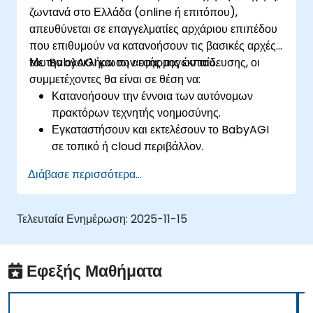
ζωντανά στο Ελλάδα (online ή επιτόπου),
απευθύνεται σε επαγγελματίες αρχάριου επιπέδου
που επιθυμούν να κατανοήσουν τις βασικές αρχές
του BabyAGI και των εφαρμογών του.
Με την ολοκλήρωση αυτής της εκπαίδευσης, οι
συμμετέχοντες θα είναι σε θέση να:
Κατανοήσουν την έννοια των αυτόνομων
πρακτόρων τεχνητής νοημοσύνης.
Εγκαταστήσουν και εκτελέσουν το BabyAGI
σε τοπικό ή cloud περιβάλλον.
Διερευνήσουν τη ροή εργασίας της
Διάβασε περισσότερα...
δημιουργίας, ιεράρχησης και εκτέλεσης
εργασιών.
Εντοπίσουν πιθανά σενάρια χρήσης για την
Τελευταία Ενημέρωση:
2025-11-15
αυτοματοποίηση τεχνητής νοημοσύνης με το
BabyAGI.
Εφεξής Μαθήματα