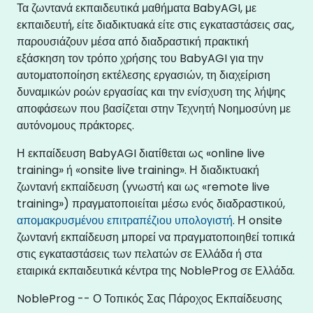
Τα ζωντανά εκπαιδευτικά μαθήματα BabyAGI, με
εκπαιδευτή, είτε διαδικτυακά είτε στις εγκαταστάσεις σας,
παρουσιάζουν μέσα από διαδραστική πρακτική
εξάσκηση τον τρόπο χρήσης του BabyAGI για την
αυτοματοποίηση εκτέλεσης εργασιών, τη διαχείριση
δυναμικών ροών εργασίας και την ενίσχυση της λήψης
αποφάσεων που βασίζεται στην Τεχνητή Νοημοσύνη με
αυτόνομους πράκτορες.
Η εκπαίδευση BabyAGI διατίθεται ως «online live
training» ή «onsite live training». Η διαδικτυακή
ζωντανή εκπαίδευση (γνωστή και ως «remote live
training») πραγματοποιείται μέσω ενός διαδραστικού,
απομακρυσμένου επιτραπέζιου υπολογιστή
. Η onsite
ζωντανή εκπαίδευση μπορεί να πραγματοποιηθεί τοπικά
στις εγκαταστάσεις των πελατών σε Ελλάδα ή στα
εταιρικά εκπαιδευτικά κέντρα της NobleProg σε Ελλάδα.
NobleProg -- Ο Τοπικός Σας Πάροχος Εκπαίδευσης