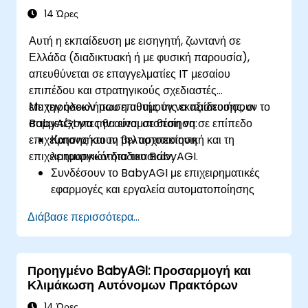
14 Ώρες
Αυτή η εκπαίδευση με εισηγητή, ζωντανή σε
Ελλάδα (διαδικτυακή ή με φυσική παρουσία),
απευθύνεται σε επαγγελματίες IT μεσαίου
επιπέδου και στρατηγικούς σχεδιαστές
επιχειρήσεων που επιθυμούν να αξιοποιήσουν το
Με την ολοκλήρωση αυτής της εκπαίδευσης, οι
BabyAGI για την αυτοματοποίηση σε επίπεδο
συμμετέχοντες θα είναι σε θέση να:
επιχείρησης και τη βελτιστοποίηση
Κατανοήσουν την αρχιτεκτονική και τη
επιχειρηματικών διαδικασιών.
λειτουργικότητα του BabyAGI.
Συνδέσουν το BabyAGI με επιχειρηματικές
εφαρμογές και εργαλεία αυτοματοποίησης
ροών εργασίας.
Διάβασε περισσότερα...
Ενσωματώσουν το BabyAGI με CRM, ERP και
εργαλεία παραγωγικότητας.
Αυτοματοποιήσουν επαναλαμβανόμενες
Προηγμένο BabyAGI: Προσαρμογή και
επιχειρηματικές εργασίες χρησιμοποιώντας
Κλιμάκωση Αυτόνομων Πρακτόρων
πράκτορες με τεχνητή νοημοσύνη.
Βελτιστοποιήσουν ροές εργασίας με
14 Ώρες