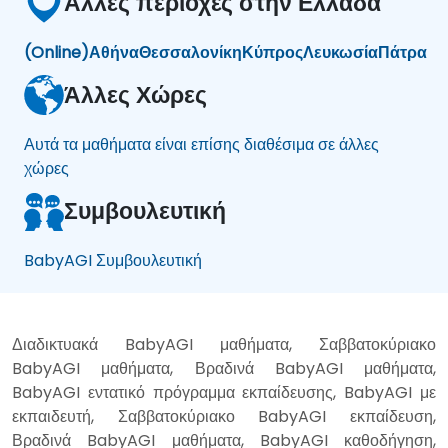
Άλλες περιοχές στην Ελλάδα
(Online)
Αθήνα
Θεσσαλονίκη
Κύπρος
Λευκωσία
Πάτρα
Άλλες Χώρες
Αυτά τα μαθήματα είναι επίσης διαθέσιμα σε άλλες
χώρες
Συμβουλευτική
BabyAGI Συμβουλευτική
Διαδικτυακά BabyAGI μαθήματα, Σαββατοκύριακο
BabyAGI μαθήματα, Βραδινά BabyAGI μαθήματα,
BabyAGI εντατικό πρόγραμμα εκπαίδευσης, BabyAGI με
εκπαιδευτή, Σαββατοκύριακο BabyAGI εκπαίδευση,
Βραδινά BabyAGI μαθήματα, BabyAGI καθοδήγηση,