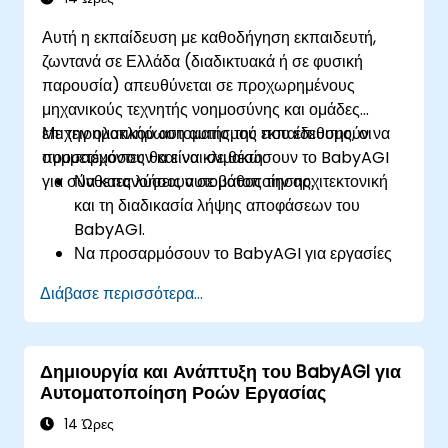
ενσωματωμένη AI για αυξημένη
Αυτή η εκπαίδευση με καθοδήγηση εκπαιδευτή,
αποδοτικότητα.
ζωντανά σε Ελλάδα (διαδικτυακά ή σε φυσική
Διασφαλίσουν την ασφάλεια, τη συμμόρφωση
παρουσία) απευθύνεται σε προχωρημένους
και την ηθική χρήση της AI σε επιχειρηματικά
μηχανικούς τεχνητής νοημοσύνης και ομάδες
περιβάλλοντα.
επιχειρηματικού αυτοματισμού που επιθυμούν να
Με την ολοκλήρωση αυτής της εκπαίδευσης, οι
προσαρμόσουν και να κλιμακώσουν το BabyAGI
συμμετέχοντες θα είναι σε θέση:
για σύνθετες λύσεις αυτοματοποίησης.
Να κατανοήσουν σε βάθος την αρχιτεκτονική
και τη διαδικασία λήψης αποφάσεων του
BabyAGI.
Να προσαρμόσουν το BabyAGI για εργασίες
αυτοματοποίησης ανά κλάδο.
Διάβασε περισσότερα...
Να βελτιστοποιήσουν την απόδοση και τη
χρήση πόρων του BabyAGI.
Να ενσωματώσουν το BabyAGI με
Δημιουργία και Ανάπτυξη του BabyAGI για
επιχειρηματικά συστήματα, API και εξωτερικά
Αυτοματοποίηση Ροών Εργασίας
εργαλεία.
Να αναπτύξουν και να κλιμακώσουν το
14 Ώρες
BabyAGI σε περιβάλλοντα cloud.