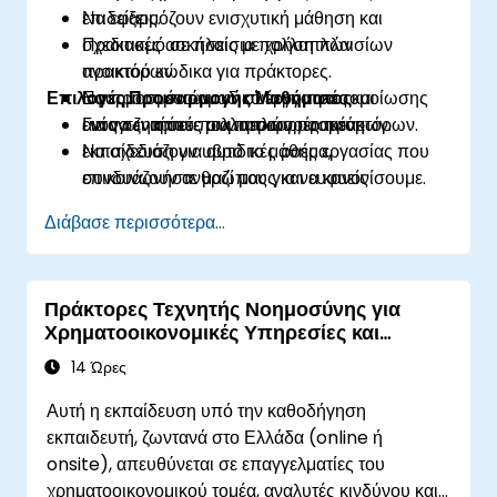
Να εφαρμόζουν ενισχυτική μάθηση και
επιδείξεις.
σχεδιασμό σε πλαίσια πολλαπλών
Πρακτικές ασκήσεις με χρήση πλαισίων
πρακτόρων.
ανοικτού κώδικα για πράκτορες.
Επιλογές Προσαρμογής Μαθήματος
Να προσομοιώνουν συνεργατικές και
Εφαρμοσμένο ομαδικό έργο προσομοίωσης
ανταγωνιστικές συμπεριφορές πρακτόρων.
ενός σεναρίου πολλαπλών πρακτόρων.
Για να ζητήσετε μια προσαρμοσμένη
Να σχεδιάζουν υβριδικές ροές εργασίας που
εκπαίδευση για αυτό το μάθημα,
συνδυάζουν ανθρώπους και ευφυείς
επικοινωνήστε μαζί μας για να κανονίσουμε.
πράκτορες.
Διάβασε περισσότερα...
Πράκτορες Τεχνητής Νοημοσύνης για
Χρηματοοικονομικές Υπηρεσίες και
Ανίχνευση Απάτης
14 Ώρες
Αυτή η εκπαίδευση υπό την καθοδήγηση
εκπαιδευτή, ζωντανά στο Ελλάδα (online ή
onsite), απευθύνεται σε επαγγελματίες του
χρηματοοικονομικού τομέα, αναλυτές κινδύνου και