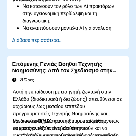
Να κατανοούν τον ρόλο των AI πρακτόρων
στην υγειονομική περίθαλψη και τη
διαγνωστική.
Να αναπτύσσουν μοντέλα AI για ανάλυση
ιατρικών εικόνων και προγνωστικά
Διάβασε περισσότερα...
διαγνωστικά.
Να ενσωματώνουν την AI με ηλεκτρονικά
αρχεία υγείας (EHR) και κλινικές ροές
Επόμενης Γενιάς Βοηθοί Τεχνητής
εργασίας.
Νοημοσύνης: Από τον Σχεδιασμό στην
Να διασφαλίζουν τη συμμόρφωση με τους
Ανάπτυξη
κανονισμούς υγείας και τις ηθικές πρακτικές
21 Ώρες
της AI.
Αυτή η εκπαίδευση με εισηγητή, ζωντανή στην
Ελλάδα (διαδικτυακά ή δια ζώσης) απευθύνεται σε
αρχάριους έως μεσαίου επιπέδου
προγραμματιστές Τεχνητής Νοημοσύνης και
σχεδιαστές UI/UX που επιθυμούν να μάθουν πώς
Με την ολοκλήρωση αυτής της εκπαίδευσης, οι
να κατασκευάζουν, να βελτιστοποιούν και να
συμμετέχοντες θα είναι σε θέση να:
αναπτύσσουν εικονικούς βοηθούς με υποστήριξη
Σχεδιάζουν αποτελεσματικές ροές εργασίας