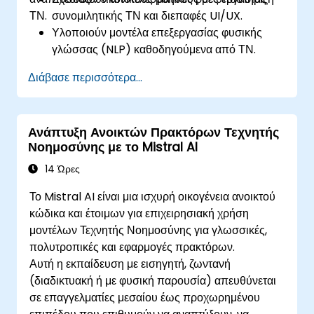
ΤΝ.
συνομιλητικής ΤΝ και διεπαφές UI/UX.
Υλοποιούν μοντέλα επεξεργασίας φυσικής
γλώσσας (NLP) καθοδηγούμενα από ΤΝ.
Ενσωματώνουν βοηθούς ΤΝ με APIs και
Διάβασε περισσότερα...
πλατφόρμες τρίτων.
Αναπτύσσουν και συντηρούν βοηθούς ΤΝ για
πραγματικές εφαρμογές.
Ανάπτυξη Ανοικτών Πρακτόρων Τεχνητής
Νοημοσύνης με το Mistral AI
14 Ώρες
Το Mistral AI είναι μια ισχυρή οικογένεια ανοικτού
κώδικα και έτοιμων για επιχειρησιακή χρήση
μοντέλων Τεχνητής Νοημοσύνης για γλωσσικές,
πολυτροπικές και εφαρμογές πρακτόρων.
Αυτή η εκπαίδευση με εισηγητή, ζωντανή
(διαδικτυακή ή με φυσική παρουσία) απευθύνεται
σε επαγγελματίες μεσαίου έως προχωρημένου