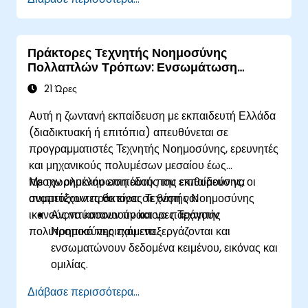
Πράκτορες Τεχνητής Νοημοσύνης
Πολλαπλών Τρόπων: Ενσωμάτωση
Κειμένου, Εικόνας και Ομιλίας
21 Ώρες
Αυτή η ζωντανή εκπαίδευση με εκπαιδευτή Ελλάδα
(διαδικτυακή ή επιτόπια) απευθύνεται σε
προγραμματιστές Τεχνητής Νοημοσύνης, ερευνητές
και μηχανικούς πολυμέσων μεσαίου έως
προχωρημένου επιπέδου που επιθυμούν να
Με την ολοκλήρωση αυτής της εκπαίδευσης, οι
αναπτύξουν πράκτορες Τεχνητής Νοημοσύνης
συμμετέχοντες θα είναι σε θέση να:
ικανούς να κατανοούν και να παράγουν
Αναπτύσσουν πράκτορες Τεχνητής
πολυτροπικό περιεχόμενο.
Νοημοσύνης που επεξεργάζονται και
ενσωματώνουν δεδομένα κειμένου, εικόνας και
ομιλίας.
Υλοποιούν πολυτροπικά μοντέλα όπως το
Διάβασε περισσότερα...
GPT-4 Vision και το Whisper ASR.