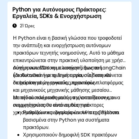
Python για Αυτόνομους Πράκτορες:
Εργαλεία, SDKs & Ενορχήστρωση
21 Ώρες
Η Python είναι η βασική γλώσσα που τροφοδοτεί
την ανάπτυξη και ενορχήστρωση αυτόνομων
πρακτόρων τεχνητής νοημοσύνης. Αυτό το μάθημα
επικεντρώνεται στην πρακτική υλοποίηση με χρήση
σύγχρονων SDK και πλαισίων όπως τα LangChain
Αυτή η εκπαίδευση με εισηγητή, ζωντανή
και AutoGen για τη δημιουργία, σύνδεση και
(διαδικτυακά ή με φυσική παρουσία) απευθύνεται
διαχείριση ροών εργασίας πρακτόρων.
σε backend μηχανικούς, μηχανικούς πλατφόρμας
και μηχανικούς μηχανικής μάθησης μεσαίου
επιπέδου που επιθυμούν να υλοποιήσουν και να
Με την ολοκλήρωση αυτής της εκπαίδευσης, οι
ενορχηστρώσουν αυτόνομους πράκτορες
συμμετέχοντες θα είναι σε θέση να:
χρησιμοποιώντας εργαλεία και APIs της Python.
Ρυθμίζουν και διαμορφώνουν περιβάλλοντα
βασισμένα στην Python για συστήματα
πρακτόρων.
Χρησιμοποιούν δημοφιλή SDK πρακτόρων