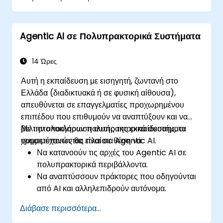
μοντελοποίηση των αλληλεπιδράσεων των
πρακτόρων και την επίλυση συγκρούσεων.
Να αξιοποιούν πλαίσια όπως το JADE για τη
Agentic AI σε Πολυπρακτορικά Συστήματα
δημιουργία κλιμακούμενων λύσεων MAS.
Να αντιμετωπίζουν προκλήσεις όπως η
κλιμάκωση, η εμπιστοσύνη και η αναδυόμενη
14 Ώρες
συμπεριφορά σε MAS.
Αυτή η εκπαίδευση με εισηγητή, ζωντανή στο
Ελλάδα (διαδικτυακά ή σε φυσική αίθουσα),
απευθύνεται σε επαγγελματίες προχωρημένου
επιπέδου που επιθυμούν να αναπτύξουν και να
βελτιστοποιήσουν πολυπρακτορικά συστήματα
Με την ολοκλήρωση αυτής της εκπαίδευσης, οι
χρησιμοποιώντας πλαίσια Agentic AI.
συμμετέχοντες θα είναι σε θέση να:
Να κατανοούν τις αρχές του Agentic AI σε
πολυπρακτορικά περιβάλλοντα.
Να αναπτύσσουν πράκτορες που οδηγούνται
από AI και αλληλεπιδρούν αυτόνομα.
Να εφαρμόζουν ενισχυτική μάθηση για
Διάβασε περισσότερα...
προσαρμοστική συμπεριφορά AI.