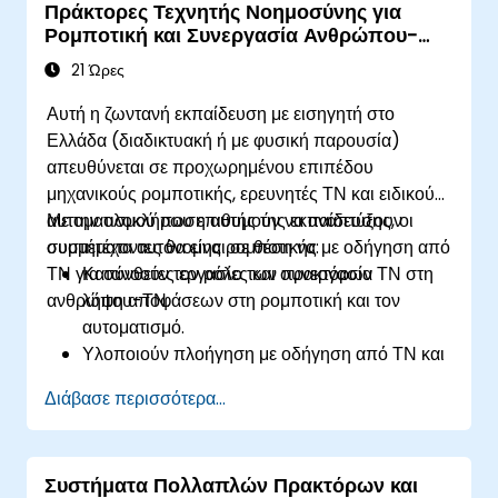
Πράκτορες Τεχνητής Νοημοσύνης για
τροφοδοτούνται από LLM σε επιχειρηματικές
Ρομποτική και Συνεργασία Ανθρώπου-
ροές εργασίας.
Τεχνητής Νοημοσύνης
21 Ώρες
Αυτή η ζωντανή εκπαίδευση με εισηγητή στο
Ελλάδα (διαδικτυακή ή με φυσική παρουσία)
απευθύνεται σε προχωρημένου επιπέδου
μηχανικούς ρομποτικής, ερευνητές ΤΝ και ειδικούς
αυτοματισμού που επιθυμούν να αναπτύξουν
Με την ολοκλήρωση αυτής της εκπαίδευσης, οι
συστήματα αυτόνομης ρομποτικής με οδήγηση από
συμμετέχοντες θα είναι σε θέση να:
ΤΝ για σύνθετες εργασίες και συνεργασία
Κατανοούν τον ρόλο των πρακτόρων ΤΝ στη
ανθρώπου-ΤΝ.
λήψη αποφάσεων στη ρομποτική και τον
αυτοματισμό.
Υλοποιούν πλοήγηση με οδήγηση από ΤΝ και
αποφυγή εμποδίων.
Διάβασε περισσότερα...
Αναπτύσσουν συνεργατικά ρομποτικά
συστήματα ανθρώπου-ΤΝ.
Εφαρμόζουν συστήματα αντίληψης και ελέγχου
Συστήματα Πολλαπλών Πρακτόρων και
με υποστήριξη ΤΝ σε ρομπότ.