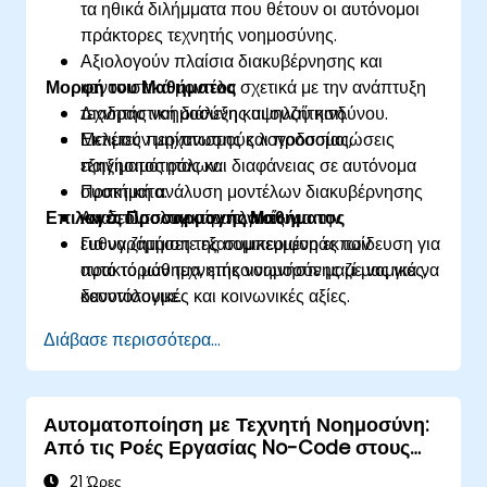
τα ηθικά διλήμματα που θέτουν οι αυτόνομοι
πράκτορες τεχνητής νοημοσύνης.
Αξιολογούν πλαίσια διακυβέρνησης και
Μορφή του Μαθήματος
κανονιστικά μοντέλα σχετικά με την ανάπτυξη
τεχνητής νοημοσύνης υψηλού κινδύνου.
Διαδραστική διάλεξη και συζήτηση.
Εκτιμούν μηχανισμούς λογοδοσίας,
Μελέτες περίπτωσης και προσομοιώσεις
εξηγησιμότητας και διαφάνειας σε αυτόνομα
παιξίματος ρόλων.
συστήματα.
Πρακτική ανάλυση μοντέλων διακυβέρνησης
Επιλογές Προσαρμογής Μαθήματος
Αναπτύσσουν στρατηγικές για την
και δεοντολογικών πλαισίων.
ευθυγράμμιση της συμπεριφοράς των
Για να ζητήσετε εξατομικευμένη εκπαίδευση για
πρακτόρων τεχνητής νοημοσύνης με νομικές,
αυτό το μάθημα, επικοινωνήστε μαζί μας για να
δεοντολογικές και κοινωνικές αξίες.
κανονίσουμε.
Διάβασε περισσότερα...
Αυτοματοποίηση με Τεχνητή Νοημοσύνη:
Από τις Ροές Εργασίας No-Code στους
Αυτόνομους Πράκτορες
21 Ώρες