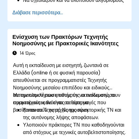
Να σχεδιάζουν και να υλοποιούν αλγορίθμους
RL όπως Q-Learning, SARSA και Deep Q-
Διάβασε περισσότερα...
Networks (DQN).
Να χρησιμοποιούν πλαίσια όπως το OpenAI
Gym και βιβλιοθήκες RL για πρακτικές
Ενίσχυση των Πρακτόρων Τεχνητής
εφαρμογές.
Νοημοσύνης με Πρακτορικές Ικανότητες
Να εκπαιδεύουν πράκτορες ΤΝ για την
επίλυση πραγματικών προβλημάτων λήψης
14 Ώρες
αποφάσεων πολλαπλών βημάτων.
Αυτή η εκπαίδευση με εισηγητή, ζωντανά σε
Να αντιμετωπίζουν προκλήσεις όπως το
Ελλάδα (online ή σε φυσική παρουσία)
δίλημμα εξερεύνησης-εκμετάλλευσης και η
απευθύνεται σε προγραμματιστές Τεχνητής
σύγκλιση στην εκπαίδευση RL.
Νοημοσύνης μεσαίου επιπέδου και ειδικούς
αυτοματισμού που επιθυμούν να ενσωματώσουν
Με την ολοκλήρωση αυτής της εκπαίδευσης, οι
πρακτορικές ικανότητες σε εφαρμογές που
συμμετέχοντες θα είναι σε θέση να:
βασίζονται σε Τεχνητή Νοημοσύνη.
Κατανοούν τις αρχές της πρακτορικής ΤΝ και
της αυτόνομης λήψης αποφάσεων.
Υλοποιούν πράκτορες ΤΝ που καθοδηγούνται
από στόχους με τεχνικές αυτοβελτιστοποίησης.