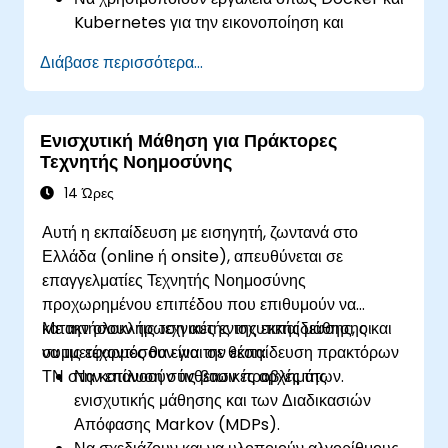
Kubernetes για την εικονοποίηση και
ενορχήστρωση πρακτόρων ΤΝ.
Διάβασε περισσότερα...
Να παρακολουθούν και να βελτιστοποιούν
πράκτορες ΤΝ σε περιβάλλοντα παραγωγής.
Να υλοποιούν ροές εργασίας CI/CD για
Ενισχυτική Μάθηση για Πράκτορες
αναπτύξεις πρακτόρων ΤΝ.
Τεχνητής Νοημοσύνης
Να διασφαλίζουν τη συμμόρφωση με τις
απαιτήσεις ασφάλειας και διακυβέρνησης
14 Ώρες
δεδομένων.
Αυτή η εκπαίδευση με εισηγητή, ζωντανά στο
Ελλάδα (online ή onsite), απευθύνεται σε
επαγγελματίες Τεχνητής Νοημοσύνης
προχωρημένου επιπέδου που επιθυμούν να
κατακτήσουν τις τεχνικές ενισχυτικής μάθησης και
Με την ολοκλήρωση αυτής της εκπαίδευσης, οι
να τις εφαρμόσουν για την εκπαίδευση πρακτόρων
συμμετέχοντες θα είναι σε θέση:
ΤΝ στην επίλυση σύνθετων προβλημάτων.
Να κατανοούν τις βασικές αρχές της
ενισχυτικής μάθησης και των Διαδικασιών
Απόφασης Markov (MDPs).