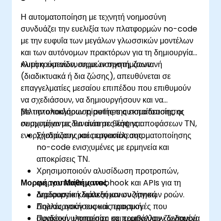
Η αυτοματοποίηση με τεχνητή νοημοσύνη
συνδυάζει την ευελιξία των πλατφορμών no-code
με την ευφυΐα των μεγάλων γλωσσικών μοντέλων
και των αυτόνομων πρακτόρων για τη δημιουργία
κλιμακούμενων, ευφυών συστημάτων.
Αυτή η εκπαίδευση με εισηγητή, ζωντανή
(διαδικτυακά ή δια ζώσης), απευθύνεται σε
επαγγελματίες μεσαίου επιπέδου που επιθυμούν
να σχεδιάσουν, να δημιουργήσουν και να
βελτιστοποιήσουν pipelines αυτοματοποίησης
Με την ολοκλήρωση αυτής της εκπαίδευσης, οι
ενισχυμένα με δυνατότητες λήψης αποφάσεων ΤΝ,
συμμετέχοντες θα είναι σε θέση να:
ενορχήστρωσης και αυτοεκτέλεσης.
Σχεδιάζουν ροές εργασίας αυτοματοποίησης
no-code ενισχυμένες με ερμηνεία και
αποκρίσεις ΤΝ.
Χρησιμοποιούν αλυσίδωση προτροπών,
Μορφή του Μαθήματος
ενεργοποιήσεις webhook και APIs για τη
δημιουργία κλιμακούμενων λογικών ροών.
Διαδραστική διάλεξη και συζήτηση.
Δημιουργούν ευφυείς εφαρμογές που
Πολλές ασκήσεις και πρακτική.
συνδέουν υπηρεσίες και ερμηνεύουν δεδομένα
Πρακτική υλοποίηση σε περιβάλλον ζωντανού