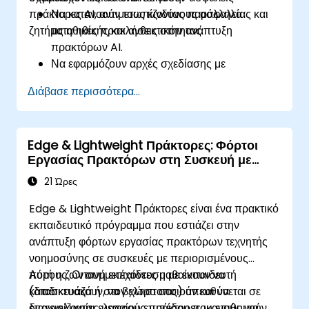
πράκτορες AI, αντιμετωπίζοντας παράλληλα
Να κατανοούν τους κινδύνους ασφαλείας και
ζητήματα ηθικής και ανθεκτικότητας.
τις ηθικές προκλήσεις στην ανάπτυξη
πρακτόρων AI.
Να εφαρμόζουν αρχές σχεδίασης με
προτεραιότητα στην ασφάλεια για μοντέλα AI.
Διάβασε περισσότερα...
Να εφαρμόζουν τεχνικές ανθεκτικότητας έναντι
επιθέσεων αντιπάλου για την αποτροπή
επιθέσεων σε πράκτορες AI.
Edge & Lightweight Πράκτορες: Φόρτοι
Να διασφαλίζουν τη συμμόρφωση με τις ηθικές
Εργασίας Πρακτόρων στη Συσκευή με
οδηγίες του AI και τα ρυθμιστικά πρότυπα.
Python
21 Ώρες
Edge & Lightweight Πράκτορες είναι ένα πρακτικό
εκπαιδευτικό πρόγραμμα που εστιάζει στην
ανάπτυξη φόρτων εργασίας πρακτόρων τεχνητής
νοημοσύνης σε συσκευές με περιορισμένους
πόρους. Οι συμμετέχοντες μαθαίνουν να
Αυτή η ζωντανή εκπαίδευση με εκπαιδευτή
κατασκευάζουν, να βελτιστοποιούν και να
(διαδικτυακά ή στον χώρο σας) απευθύνεται σε
διαχειρίζονται ελαφρούς πράκτορες ικανούς για
επαγγελματίες μεσαίου επιπέδου που επιθυμούν