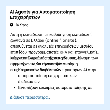
Να βελτιστοποιούν τη συνεργασία και τον
ανταγωνισμό μεταξύ πολλαπλών πρακτόρων.
AI Agents για Αυτοματοποίηση
Να εφαρμόζουν το Agentic AI στη ρομποτική,
Επιχειρήσεων
στα παιχνίδια και στην αυτοματοποίηση
επιχειρήσεων.
14 Ώρες
Αυτή η εκπαίδευση με καθοδήγηση εκπαιδευτή,
ζωντανά σε Ελλάδα (online ή onsite),
απευθύνεται σε αναλυτές επιχειρήσεων μεσαίου
επιπέδου, προγραμματιστές RPA και επαγγελματίες
AI που επιθυμούν να αξιοποιήσουν τη δύναμη των
Μέχρι το τέλος αυτής της εκπαίδευσης, οι
πρακτόρων AI για την αυτοματοποίηση
συμμετέχοντες θα είναι σε θέση να:
επιχειρηματικών διαδικασιών.
Κατανοούν τον ρόλο των πρακτόρων AI στην
αυτοματοποίηση επιχειρηματικών
διαδικασιών.
Εντοπίζουν ευκαιρίες αυτοματοποίησης σε
βασικούς επιχειρηματικούς τομείς.
Διάβασε περισσότερα...
Αναπτύσσουν λύσεις βασισμένες σε AI για
υποστήριξη πελατών, οικονομικά και ροές