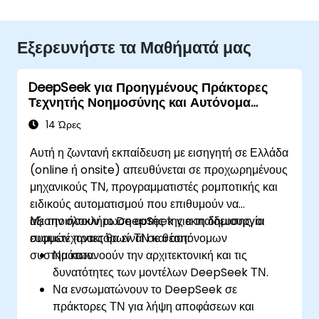
Εξερευνήστε τα Μαθήματά μας
DeepSeek για Προηγμένους Πράκτορες
Τεχνητής Νοημοσύνης και Αυτόνομα
Συστήματα
14 Ώρες
Αυτή η ζωντανή εκπαίδευση με εισηγητή σε Ελλάδα
(online ή onsite) απευθύνεται σε προχωρημένους
μηχανικούς ΤΝ, προγραμματιστές ρομποτικής και
ειδικούς αυτοματισμού που επιθυμούν να
αξιοποιήσουν το DeepSeek για τη δημιουργία
Με την ολοκλήρωση αυτής της εκπαίδευσης, οι
ευφυών πρακτόρων ΤΝ και αυτόνομων
συμμετέχοντες θα είναι σε θέση:
συστημάτων.
Να κατανοούν την αρχιτεκτονική και τις
δυνατότητες των μοντέλων DeepSeek ΤΝ.
Να ενσωματώνουν το DeepSeek σε
πράκτορες ΤΝ για λήψη αποφάσεων και