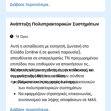
Ενσωματώνουν τη συνεργασία πολλαπλών
Διάβασε περισσότερα...
πρακτόρων για την επίλυση πολύπλοκων
προβλημάτων.
Ενισχύουν την αλληλεπίδραση ΤΝ-ανθρώπου
Ανάπτυξη Πολυπρακτορικών Συστημάτων
μέσω προσαρμοστικών εμπειριών χρήστη.
Αναπτύσσουν μοντέλα πρακτορικής ΤΝ σε
πραγματικές εφαρμογές.
14 Ώρες
Αυτή η εκπαίδευση με εισηγητή, ζωντανή στο
Ελλάδα (online ή σε φυσική παρουσία),
απευθύνεται σε επαγγελματίες ΤΝ προχωρημένου
επιπέδου που επιθυμούν να αποκτήσουν τις
δεξιότητες για τον σχεδιασμό, την κατασκευή και
Με την ολοκλήρωση αυτής της εκπαίδευσης, οι
την ανάπτυξη MAS που επιλύουν σύνθετα
συμμετέχοντες θα είναι σε θέση:
προβλήματα του πραγματικού κόσμου.
Να κατανοούν τις αρχές των αρχιτεκτονικών
των πολυπρακτορικών συστημάτων.
Να εφαρμόζουν στρατηγικές επικοινωνίας,
συντονισμού και λήψης αποφάσεων σε MAS.
Να εφαρμόζουν τη θεωρία παιγνίων για τη
Διάβασε περισσότερα...