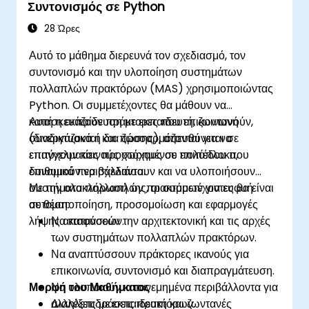
Συντονισμός σε Python
28 Ώρες
Αυτό το μάθημα διερευνά τον σχεδιασμό, τον
συντονισμό και την υλοποίηση συστημάτων
πολλαπλών πρακτόρων (MAS) χρησιμοποιώντας
Python. Οι συμμετέχοντες θα μάθουν να
κατασκευάζουν πράκτορες που επικοινωνούν,
Αυτή η εκπαίδευση με εκπαιδευτή, ζωντανή
συνεργάζονται και προσαρμόζονται για να
(διαδικτυακά ή δια ζώσης), απευθύνεται σε
επιτύχουν κοινούς στόχους σε πολύπλοκα,
επαγγελματίες προχωρημένου επιπέδου που
δυναμικά περιβάλλοντα.
επιθυμούν να σχεδιάσουν και να υλοποιήσουν
συστήματα πολλαπλών πρακτόρων για ευφυή
Με την ολοκλήρωσή της, οι συμμετέχοντες θα είναι
αυτοματοποίηση, προσομοίωση και εφαρμογές
σε θέση:
λήψης αποφάσεων.
Να κατανοούν την αρχιτεκτονική και τις αρχές
των συστημάτων πολλαπλών πρακτόρων.
Να αναπτύσσουν πράκτορες ικανούς για
επικοινωνία, συντονισμό και διαπραγμάτευση.
Μορφή του Μαθήματος
Να υλοποιούν κατανεμημένα περιβάλλοντα για
αλληλεπιδράσεις πρακτόρων.
Διαλέξεις με εκπαιδευτή και ζωντανές