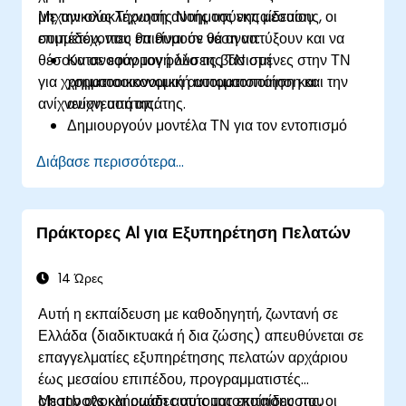
μηχανικούς Τεχνητής Νοημοσύνης μεσαίου
Με την ολοκλήρωση αυτής της εκπαίδευσης, οι
επιπέδου, που επιθυμούν να αναπτύξουν και να
συμμετέχοντες θα είναι σε θέση να:
θέσουν σε εφαρμογή λύσεις βασισμένες στην ΤΝ
Κατανοούν τον ρόλο της ΤΝ στη
για χρηματοοικονομική αυτοματοποίηση και
χρηματοοικονομική αυτοματοποίηση και την
ανίχνευση απάτης.
ανίχνευση απάτης.
Δημιουργούν μοντέλα ΤΝ για τον εντοπισμό
ύποπτων συναλλαγών.
Διάβασε περισσότερα...
Αξιοποιούν τη μηχανική μάθηση για την
αξιολόγηση κινδύνου σε πραγματικό χρόνο.
Θέτουν σε λειτουργία συστήματα
Πράκτορες AI για Εξυπηρέτηση Πελατών
χρηματοοικονομικής παρακολούθησης με
υποστήριξη ΤΝ.
14 Ώρες
Αυτή η εκπαίδευση με καθοδηγητή, ζωντανή σε
Ελλάδα (διαδικτυακά ή δια ζώσης) απευθύνεται σε
επαγγελματίες εξυπηρέτησης πελατών αρχάριου
έως μεσαίου επιπέδου, προγραμματιστές
chatbots και ομάδες αυτοματοποίησης που
Με την ολοκλήρωση αυτής της εκπαίδευσης, οι