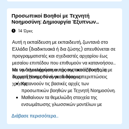
Βελτιστοποιούν αγωγούς πολυτροπικής
Τεχνητής Νοημοσύνης για αποδοτικότητα και
Προσωπικοί Βοηθοί με Τεχνητή
ακρίβεια.
Νοημοσύνη: Δημιουργία Έξυπνων
Αναπτύσσουν πράκτορες πολυτροπικής
Πρακτόρων AI
Τεχνητής Νοημοσύνης σε πραγματικές
14 Ώρες
εφαρμογές.
Αυτή η εκπαίδευση με εκπαιδευτή, ζωντανά στο
Ελλάδα (διαδικτυακά ή δια ζώσης) απευθύνεται σε
προγραμματιστές και σχεδιαστές αρχαρίου έως
μεσαίου επιπέδου που επιθυμούν να κατανοήσουν
και να δημιουργήσουν προσωπικούς βοηθούς με
Με την ολοκλήρωση αυτής της εκπαίδευσης, οι
Τεχνητή Νοημοσύνη για διάφορες περιπτώσεις
συμμετέχοντες θα είναι σε θέση να:
χρήσης.
Κατανοούν τις βασικές αρχές των
προσωπικών βοηθών με Τεχνητή Νοημοσύνη.
Μαθαίνουν τα θεμελιώδη στοιχεία της
ενσωμάτωσης γλωσσικών μοντέλων με
έξυπνους βοηθούς.
Διάβασε περισσότερα...
Δημιουργούν και προσαρμόζουν έναν
προσωπικό βοηθό χρησιμοποιώντας πλαίσια