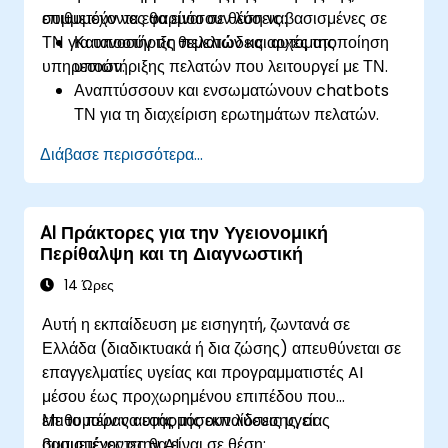
επιθυμούν να εφαρμόσουν λύσεις βασισμένες σε
συμμετέχοντες θα είναι σε θέση να:
ΤΝ για υποστήριξη πελατών και αυτοματοποίηση
Κατανοούν τις θεμελιώδεις αρχές της
υπηρεσιών.
υποστήριξης πελατών που λειτουργεί με ΤΝ.
Αναπτύσσουν και ενσωματώνουν chatbots
ΤΝ για τη διαχείριση ερωτημάτων πελατών.
Αξιοποιούν την Επεξεργασία Φυσικής
Διάβασε περισσότερα...
Γλώσσας (NLP) και τη μηχανική μάθηση για να
βελτιώσουν τις αλληλεπιδράσεις των
chatbots.
AI Πράκτορες για την Υγειονομική
Αναπτύσσουν πράκτορες ΤΝ σε πραγματικές
Περίθαλψη και τη Διαγνωστική
εφαρμογές εξυπηρέτησης πελατών.
14 Ώρες
Αυτή η εκπαίδευση με εισηγητή, ζωντανά σε
Ελλάδα (διαδικτυακά ή δια ζώσης) απευθύνεται σε
επαγγελματίες υγείας και προγραμματιστές AI
μέσου έως προχωρημένου επιπέδου που
επιθυμούν να εφαρμόσουν λύσεις υγείας
Με το πέρας αυτής της εκπαίδευσης, οι
βασισμένες στην AI.
συμμετέχοντες θα είναι σε θέση: