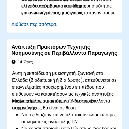
ελέγχου πρόσβασης και παρατηρησιμότητας
εκπαίδευση για αυτό το μάθημα,
για αναπτυγμένους πράκτορες.
επικοινωνήστε μαζί μας για να το κανονίσουμε.
Διάβασε περισσότερα...
Ανάπτυξη Πρακτόρων Τεχνητής
Νοημοσύνης σε Περιβάλλοντα Παραγωγής
14 Ώρες
Αυτή η εκπαίδευση με εισηγητή, ζωντανή στο
Ελλάδα (διαδικτυακή ή δια ζώσης), απευθύνεται σε
επαγγελματίες προχωρημένου επιπέδου που
επιθυμούν να κατακτήσουν τις τεχνικές ανάπτυξης
και διαχείρισης πρακτόρων ΤΝ σε περιβάλλοντα
Μέχρι το τέλος αυτής της εκπαίδευσης, οι
παραγωγής.
συμμετέχοντες θα είναι σε θέση:
Να σχεδιάζουν και να υλοποιούν κλιμακώσιμες
σωληνώσεις ανάπτυξης ΤΝ.
Να χρησιμοποιούν εργαλεία όπως Docker και