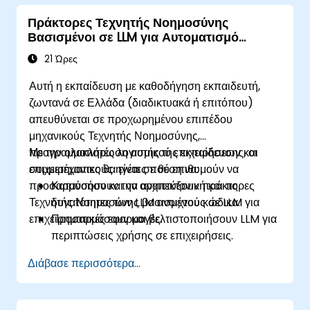
και εργαλεία Τεχνητής Νοημοσύνης.
Πράκτορες Τεχνητής Νοημοσύνης
Αναπτύσσουν προσωπικούς βοηθούς για
Βασισμένοι σε LLM για Αυτοματισμό
πραγματικές εφαρμογές σε διάφορους
Επιχειρήσεων
κλάδους.
21 Ώρες
Αυτή η εκπαίδευση με καθοδήγηση εκπαιδευτή,
ζωντανά σε Ελλάδα (διαδικτυακά ή επιτόπου)
απευθύνεται σε προχωρημένου επιπέδου
μηχανικούς Τεχνητής Νοημοσύνης,
προγραμματιστές λογισμικού επιχειρήσεων και
Με την ολοκλήρωση αυτής της εκπαίδευσης, οι
επιχειρηματικούς ηγέτες που επιθυμούν να
συμμετέχοντες θα είναι σε θέση να:
προσαρμόσουν και να αναπτύξουν πράκτορες
Κατανοήσουν την αρχιτεκτονική και τις
Τεχνητής Νοημοσύνης βασισμένους σε LLM για
δυνατότητες των LLM ανοιχτού κώδικα.
επιχειρηματικές εφαρμογές.
Προσαρμόσουν και βελτιστοποιήσουν LLM για
περιπτώσεις χρήσης σε επιχειρήσεις.
Αναπτύξουν πράκτορες Τεχνητής Νοημοσύνης
Διάβασε περισσότερα...
χρησιμοποιώντας τα LangChain και Hugging
Face.
Ενσωματώσουν πράκτορες που