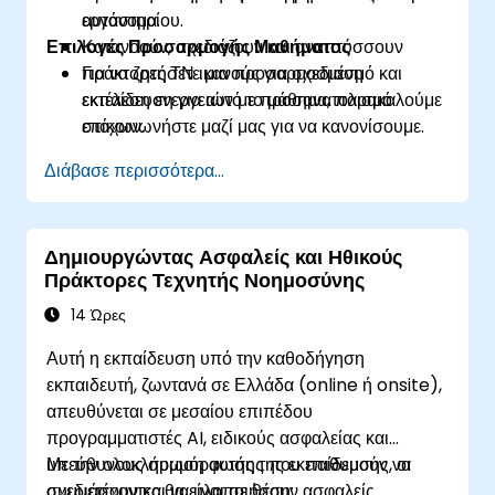
αυτόνομα.
εργαστηρίου.
Επιλογές Προσαρμογής Μαθήματος
Κατανοούν, σχεδιάζουν και αναπτύσσουν
πράκτορες ΤΝ ικανούς για σχεδιασμό και
Για να ζητήσετε μια προσαρμοσμένη
εκτέλεση ενεργειών με προσανατολισμό
εκπαίδευση για αυτό το μάθημα, παρακαλούμε
στόχων.
επικοινωνήστε μαζί μας για να κανονίσουμε.
Διάβασε περισσότερα...
Δημιουργώντας Ασφαλείς και Ηθικούς
Πράκτορες Τεχνητής Νοημοσύνης
14 Ώρες
Αυτή η εκπαίδευση υπό την καθοδήγηση
εκπαιδευτή, ζωντανά σε Ελλάδα (online ή onsite),
απευθύνεται σε μεσαίου επιπέδου
προγραμματιστές AI, ειδικούς ασφαλείας και
υπεύθυνους συμμόρφωσης που επιθυμούν να
Με την ολοκλήρωση αυτής της εκπαίδευσης, οι
σχεδιάσουν και να υλοποιήσουν ασφαλείς
συμμετέχοντες θα είναι σε θέση: