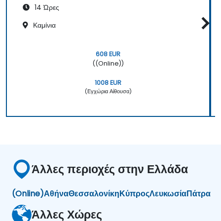
14 Ώρες
Καμίνια
608 EUR
((Online))
1008 EUR
(Εγχώρια Αίθουσα)
Άλλες περιοχές στην Ελλάδα
(Online)
Αθήνα
Θεσσαλονίκη
Κύπρος
Λευκωσία
Πάτρα
Άλλες Χώρες