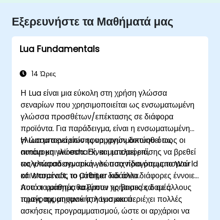
Εξερευνήστε τα Μαθήματά μας
Lua Fundamentals
14 Ώρες
Η Lua είναι μια εύκολη στη χρήση γλώσσα
σεναρίων που χρησιμοποιείται ως ενσωματωμένη
γλώσσα προσθέτων/επέκτασης σε διάφορα
προϊόντα. Για παράδειγμα, είναι η ενσωματωμένη
γλώσσα σεναρίων εφαρμογών δικτύου όπως οι
Η Lua μπορεί επίσης να χρησιμοποιηθεί ως
nmap και wireshark, και μπορεί επίσης να βρεθεί
αυτόνομη γλώσσα. Είναι μια ελαφριά,
ως γλώσσα σεναρίων σε παιχνίδια όπως το World
πολυπαραδειγματική γλώσσα προγραμματισμού
of Warcraft, το Orbiter και άλλα.
και επομένως το μάθημα διδάσκει διάφορες έννοιες
που οι φοιτητές θα βρουν χρήσιμες και σε άλλους
Αυτό το μάθημα καλύπτει τις βασικές δομές
τομείς της μηχανικής λογισμικού.
προγραμματισμού στη Lua και περιέχει πολλές
ασκήσεις προγραμματισμού, ώστε οι αρχάριοι να