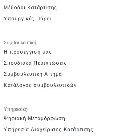
ώρα μεσημεριανό
Μέθοδοι Κατάρτισης
Διαμόρφωση: Αίθουσα Διδασκαλίας και
Υπουργικές Πόροι
Διαμόρφωση Παρουσίασης
Μεθοδολογίες:
Εκπαίδευση με Καθοδήγηση Εκπαιδευτή
Παιχνίδι Ρόλων
Συμβουλευτική
Παιχνίδια Ανάπτυξης Προσωπικότητας
Η προσέγγισή μας
και Αυτοπεποίθησης
Σπουδιακά Περιπτώσεις
Επίδειξη και Πραγματική Παρουσίαση
Ιδεών σε Δημόσιο Φόρουμ
Συμβουλευτική Αίτημα
Απαιτούμενος Εξοπλισμός και Υλικά
Κατάλογος συμβουλευτικών
Προβολέας
Επιπλέον φορητός υπολογιστής για την
παρουσίαση της 2ης ημέρας
Λευκός πίνακας με υλικά γραφής
Υπηρεσίες
Σύνεργα γραφής για τους συμμετέχοντες
Ψηφιακή Μεταμόρφωση
Ηχοσύστημα/Μικρόφωνο Πέτου
Υπηρεσία Διαχείρισης Κατάρτισης
Μεγάλα Τουβλάκια/Lego
Σοκολάτες και άλλα δώρα για