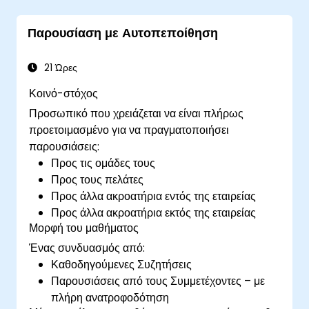
Να προετοιμάσουν διαφάνειες στο
PowerPoint που συμπληρώνουν και
Παρουσίαση με Αυτοπεποίθηση
ενισχύουν μια παρουσίαση.
Να δημιουργήσουν σύνδεση με το ακροατήριο
που διευκολύνει την εμπιστοσύνη και
21 Ώρες
επιτρέπει την "πώληση" μιας ιδέας, πρότασης,
Κοινό-στόχος
προϊόντος ή υπηρεσίας.
Προσωπικό που χρειάζεται να είναι πλήρως
προετοιμασμένο για να πραγματοποιήσει
παρουσιάσεις:
Προς τις ομάδες τους
Προς τους πελάτες
Προς άλλα ακροατήρια εντός της εταιρείας
Προς άλλα ακροατήρια εκτός της εταιρείας
Μορφή του μαθήματος
Ένας συνδυασμός από:
Καθοδηγούμενες Συζητήσεις
Παρουσιάσεις από τους Συμμετέχοντες – με
πλήρη ανατροφοδότηση