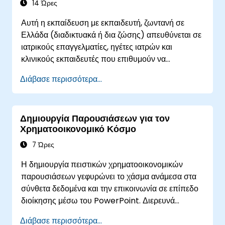
αντίκτυπου.
14 Ώρες
Αυτή η εκπαίδευση με εκπαιδευτή, ζωντανή σε
Ελλάδα (διαδικτυακά ή δια ζώσης) απευθύνεται σε
ιατρικούς επαγγελματίες, ηγέτες ιατρών και
κλινικούς εκπαιδευτές που επιθυμούν να
ενισχύσουν τις δεξιότητές τους στην παρουσίαση,
Διάβασε περισσότερα...
την διεκδικητική επικοινωνία, την επιρροή στους
συνομηλίκους και την ικανότητα επιστημονικής
αφήγησης σε ιατρικά περιβάλλοντα υψηλής
Δημιουργία Παρουσιάσεων για τον
σημασίας.
Χρηματοοικονομικό Κόσμο
7 Ώρες
Η δημιουργία πειστικών χρηματοοικονομικών
παρουσιάσεων γεφυρώνει το χάσμα ανάμεσα στα
σύνθετα δεδομένα και την επικοινωνία σε επίπεδο
διοίκησης μέσω του PowerPoint. Διερευνά
στρατηγικές σχεδιασμού που καλύπτουν τη
Διάβασε περισσότερα...
δόμηση των διαφανειών, τις απεικονίσεις