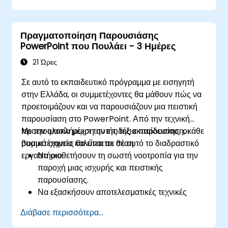
treemap και sunburst, τις διατάξεις γραφημάτων
προϋπολογισμού και απλοποιημένους πίνακες
Πραγματοποίηση Παρουσιάσης
αναφορών που αναδεικνύουν βασικούς
PowerPoint που Πουλάει - 3 Ημέρες
χρηματοοικονομικούς δείκτες. Καθοδηγεί τους
συμμετέχοντες να κατακτήσουν την ενσωμάτωση
21 Ώρες
του Excel για δυναμικά δεδομένα, την επιλεκτική
Σε αυτό το εκπαιδευτικό πρόγραμμα με εισηγητή
έμφαση σε αριθμούς και την αφήγηση
στην Ελλάδα, οι συμμετέχοντες θα μάθουν πώς να
χρηματοοικονομικών ιστοριών με αυτοπεποίθηση
προετοιμάζουν και να παρουσιάζουν μια πειστική
που κερδίζει την αποδοχή των ενδιαφερομένων.
παρουσίαση στο PowerPoint. Από την τεχνική
προετοιμασία μέχρι την επιδέξια παρουσίαση, κάθε
Με την ολοκλήρωση αυτής της εκπαίδευσης, οι
βασικό σημείο καλύπτεται σε αυτό το διαδραστικό
συμμετέχοντες θα είναι σε θέση:
εργαστήριο.
Να υιοθετήσουν τη σωστή νοοτροπία για την
παροχή μιας ισχυρής και πειστικής
παρουσίασης.
Να εξασκήσουν αποτελεσματικές τεχνικές
επικοινωνίας για τη βελτίωση μιας
Διάβασε περισσότερα...
παρουσίασης.