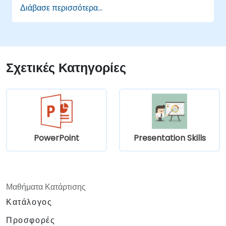
αποτελεσματική δημόσια ομιλία και
Διάβασε περισσότερα...
παρουσίαση.
Οικοδομήσουν τεχνικές που θα
εξασφαλίσουν την ανάπτυξη υψηλού
επιπέδου ικανοτήτων στην
παρουσίαση ιδεών σε ένα ευρύ
Σχετικές Κατηγορίες
φάσμα ακροατηρίου ανεξαρτήτως
αριθμού ατόμων/συμμετεχόντων.
Εφαρμόσουν τις γνώσεις για την
ενίσχυση της αυτοπεποίθησης, της
επιρροής και των ικανοτήτων πειθούς
Εκτιμήσουν τη σημασία των
PowerPoint
Presentation Skills
δεξιοτήτων δημόσιας ομιλίας στην
προσωπική και επαγγελματική
ανάπτυξη του ατόμου.
Συγκεκριμένα Στοιχεία:
Μαθήματα Κατάρτισης
Στόχος Αριθμός Συμμετεχόντων: 15-20
Κατάλογος
άτομα
Προσφορές
Συνολική Ημερήσια Διάρκεια: 7 ώρες + 1