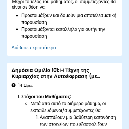
Μέχρι το τέλος του μαθήματος, οι συμμετέχοντες θα
είναι σε θέση να:
Προετοιμάζουν και δομούν μια αποτελεσματική
παρουσίαση
Προετοιμάζονται κατάλληλα για αυτήν την
παρουσίαση
Πραγματοποιούν την παρουσίαση με
Διάβασε περισσότερα...
αυτοπεποίθηση
Χρησιμοποιούν τα διάφορα εποπτικά μέσα
που μπορεί να επιλέξει ένας παρουσιαστής για
Δημόσια Ομιλία 101: Η Τέχνη της
να δημιουργήσει μια ενδιαφέρουσα
Κυριαρχίας στην Αυτοέκφραση (με
παρουσίαση
Συνάφεια στα Μέσα Κοινωνικής
Διαχειρίζονται τους διαφορετικούς τύπους
14 Ώρες
Δικτύωσης)
ανθρώπων που θα συναντήσουν στις
Στόχοι του Μαθήματος:
παρουσιάσεις τους
Μετά από αυτό το διήμερο μάθημα, οι
εκπαιδευόμενοι/συμμετέχοντες θα
Αναπτύξουν μια βαθύτερη κατανόηση
των στοιχείων που εξασφαλίζουν