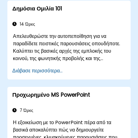
Δημόσια Ομιλία 101
14 Ώρες
Απελευθερώστε την αυτοπεποίθηση για να
παραδίδετε πειστικές παρουσιάσεις οπουδήποτε.
Καλύπτει τις βασικές αρχές της εμπλοκής του
κοινού, της φωνητικής προβολής και της
υπέρβασης του σκηνικού τρόμου μέσω πρακτικής
Διάβασε περισσότερα...
εξάσκησης. Καθοδηγεί τους συμμετέχοντες στη
δόμηση εντυπωσιακών εισαγωγών, τη δημιουργία
πειστικού περιεχομένου, την κυριαρχία στον
Προχωρημένο MS PowerPoint
σχεδιασμό διαφανειών και το κλείσιμο με αυθεντία.
Εξοπλίζει τους ομιλητές συνεδρίων και τους
επικεφαλής ομάδων με τεχνικές διαχείρισης του
7 Ώρες
άγχους, ανάγνωσης της δυναμικής του κοινού και
Η εξοικείωση με το PowerPoint πέρα από τα
διατήρησης της ενέργειας — καθώς και πλαίσια για
βασικά αποκαλύπτει πώς να δημιουργείτε
την παρακολούθηση μετά την παρουσίαση. Χτίζει
προσεγμένες, κλιμακούμενες παρουσιάσεις που