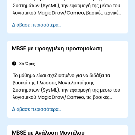
Συστημάτων (SysML), την εφαρμογή της μέσω του
λογισμικού MagicDraw/Cameo, βασικές τεχνικές
προσομοίωσης MBSE, καθώς και βέλτιστες
Διάβασε περισσότερα...
πρακτικές στον τομέα του MBSE. Αυτή η
εκπαίδευση καλύπτει τα βασικά για τη δημιουργία
προτύπων και την παραγωγή αναφορών εντός της
MBSE με Προηγμένη Προσομοίωση
σουίτας εργαλείων MagicDraw/Cameo, και
διδάσκει πώς λειτουργούν οι μακροεντολές και τα
σενάρια μέσα στο MagicDraw και σε τι μπορούν
35 Ώρες
να εφαρμοστούν.
Το μάθημα είναι σχεδιασμένο για να διδάξει τα
βασικά της Γλώσσας Μοντελοποίησης
Συστημάτων (SysML), την εφαρμογή της μέσω του
λογισμικού MagicDraw/Cameo, τις βασικές
τεχνικές προσομοίωσης MBSE (Μοντελοστρεφούς
Διάβασε περισσότερα...
Μηχανικής Συστημάτων) και τις βέλτιστες
πρακτικές στο MBSE. Αυτή η εκπαίδευση είναι
επίσης σχεδιασμένη για να παρέχει στους
MBSE με Ανάλυση Μοντέλου
επαγγελματίες υπόβαθρο στην αρχιτεκτονική