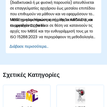
(διαδικτυακά ή με φυσική παρουσία) απευθύνεται
σε επαγγελματίες αρχάριου έως μεσαίου επιπέδου
που επιθυμούν να μάθουν και να εφαρμόσουν το
MBSE χρησιμοποιώντας τη μέθοδο ARCADIA και
Μετά την ολοκλήρωση αυτής της εκπαίδευσης, οι
το εργαλείο Capella.
συμμετέχοντες θα είναι σε θέση να: κατανοούν τις
αρχές του MBSE και την ευθυγράμμισή τους με το
ISO 15288:2023· να περιγράφουν τη μεθοδολογία
ARCADIA και τα διαφορετικά αρχιτεκτονικά
Διάβασε περισσότερα...
επίπεδά της· να εφαρμόζουν το ARCADIA από την
επιχειρησιακή ανάγκη έως τη φυσική αρχιτεκτονική·
να χρησιμοποιούν το Capella για τη δημιουργία,
ανάλυση και διαχείριση μοντέλων συστημάτων· να
εφαρμόζουν βέλτιστες πρακτικές στη
Σχετικές Κατηγορίες
μοντελοποίηση συστημάτων μέσα από μια
πραγματική μελέτη περίπτωσης