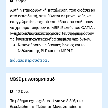
7 Ώρες
Αυτή η επιμορφωτική εκπαίδευση, που διδάσκεται
από εκπαιδευτή, απευθύνεται σε μηχανικούς και
επαγγελματίες αρχικού επιπέδου που επιθυμούν
να χρησιμοποιήσουν το MBPLE εντός του CATIA
Magic, ώστε να κατανοήσουν και να εφαρμόσουν
Στο τέλος αυτής της εκπαίδευσης, οι
τις έννοιες της Μηχανικής Γραμμών Προϊόντων.
συμμετέχοντες θα είναι σε θέση να:
Κατανοήσουν τις βασικές έννοιες και το
λεξιλόγιο της PLE και του MBPLE.
Περιγράψουν τις βέλτιστες πρακτικές για την
Διάβασε περισσότερα...
μοντελοποίηση γραμμών προϊόντων.
Εφαρμόσουν μια διαδικασία ορισμού γραμμής
προϊόντων στο CATIA Magic.
MBSE με Αυτοματισμό
Χρησιμοποιήσουν χαρακτηριστικά του MBPLE,
όπως προτύπα λειτουργιών (feature
models), σημεία παραλλαγής (variation
40 Ώρες
points) και διαμορφώσεις.
Το μάθημα έχει σχεδιαστεί για να διδάξει τα
θεμελιώδη της Γλώσσας Μοντελοποίησης