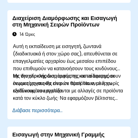
Διαχείριση Διαμόρφωσης και Εισαγωγή
στη Μηχανική Σειρών Προϊόντων
14 Ώρες
Αυτή η εκπαίδευση με εισηγητή, ζωντανά
(διαδικτυακά ή στον χώρο σας), απευθύνεται σε
επαγγελματίες αρχαρίου έως μεσαίου επιπέδου
που επιθυμούν να κατανοήσουν τους κινδύνους
της διαχείρισης διαμόρφωσης και να εφαρμόσουν
Με την ολοκλήρωση αυτής της εκπαίδευσης, οι
έννοιες μηχανικής σειρών προϊόντων, με ή χωρίς
συμμετέχοντες θα είναι σε θέση: Να αναλύουν
εξειδικευμένα εργαλεία.
κινδύνους που σχετίζονται με αλλαγές σε προϊόντα
κατά τον κύκλο ζωής· Να εφαρμόζουν βέλτιστες
πρακτικές στη διαχείριση διαμόρφωσης· Να
Διάβασε περισσότερα...
κατανοούν βασικές έννοιες της μηχανικής σειρών
προϊόντων· Να μοντελοποιούν την ποικιλομορφία
και τις σειρές προϊόντων με ή χωρίς εργαλεία· Να
Εισαγωγή στην Μηχανική Γραμμής
υλοποιούν μια ολοκληρωμένη διαδικασία από τον