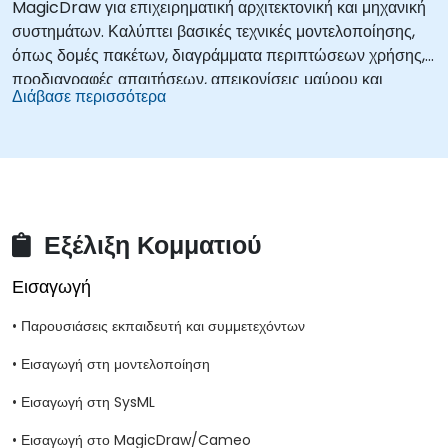
MagicDraw για επιχειρηματική αρχιτεκτονική και μηχανική
συστημάτων. Καλύπτει βασικές τεχνικές μοντελοποίησης,
όπως δομές πακέτων, διαγράμματα περιπτώσεων χρήσης,
προδιαγραφές απαιτήσεων, απεικονίσεις μαύρου και
Διάβασε περισσότερα
λευκού κουτιού, παραμετρικά διαγράμματα, μηχανές
καταστάσεων, ροές δραστηριοτήτων, αλληλουχίες
αλληλεπίδρασης και πίνακες αντιστοίχισης εντός του
οικοσυστήματος CATIA Magic. Επιτρέπει στους
μηχανικούς να κατασκευάζουν πλήρη μοντέλα συστημάτων
που γεφυρώνουν τις ανάγκες των ενδιαφερομένων μερών
Εξέλιξη Κομματιού
με τις τεχνικές σχεδιάσεις σε όλο τον κύκλο ζωής του
προϊόντος.
Εισαγωγή
• Παρουσιάσεις εκπαιδευτή και συμμετεχόντων
• Εισαγωγή στη μοντελοποίηση
• Εισαγωγή στη SysML
• Εισαγωγή στο MagicDraw/Cameo