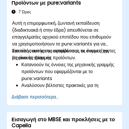
Προϊόντων με pure::variants
ορισμό της ποικιλομορφίας έως την παραγωγή
προϊόντων· καθώς και να αξιολογούν τα οφέλη από
7 Ώρες
τη χρήση εργαλείων όπως τα pure::variants και
Αυτή η επιμορφωτική, ζωντανή εκπαίδευση
FeatureIDE
(διαδικτυακά ή στην έδρα) απευθύνεται σε
επαγγελματίες αρχικού επιπέδου που επιθυμούν
να χρησιμοποιήσουν το pure::variants για να
κατανοήσουν και να εφαρμόσουν τις έννοιες της
Στο τέλος αυτής της εκπαίδευσης, οι συμμετέχοντες
μηχανικής γραμμής προϊόντων.
θα είναι σε θέση να:
Κατανοούν τις έννοιες της μηχανικής γραμμής
προϊόντων που εφαρμόζονται με το
pure::variants
Αναλύσουν βέλτιστες πρακτικές για τη
μοντελοποίηση γραμμής προϊόντων
Διάβασε περισσότερα...
Εφαρμόσουν μια διαδικασία μεταβλητότητας
από άκρη σε άκρη (από τον ορισμό έως την
στιγμιότυπη ποικιλίας)
Εισαγωγή στο MBSE και προκλήσεις με το
Χρησιμοποιήσουν το pure::variants με
Capella
συνδέσμους όπως το Microsoft Office