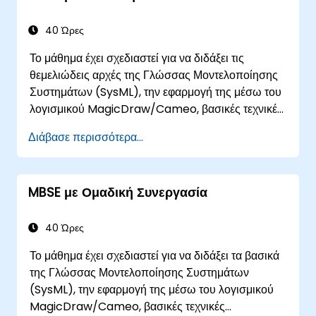
προσομοίωση, μια εισαγωγή στο πρόσθετο
Simulation Toolkit, την προσομοίωση πολλαπλών
40 Ώρες
τύπων διαγραμμάτων και πώς να συνδέουν τις
Το μάθημα έχει σχεδιαστεί για να διδάξει τις
προσομοιώσεις διαγραμμάτων για την
θεμελιώδεις αρχές της Γλώσσας Μοντελοποίησης
αυτοματοποίηση της αρχιτεκτονικής.
Συστημάτων (SysML), την εφαρμογή της μέσω του
λογισμικού MagicDraw/Cameo, βασικές τεχνικές
προσομοίωσης Model-Based Systems
Διάβασε περισσότερα...
Engineering (MBSE) και βέλτιστες πρακτικές στο
MBSE. Η εκπαίδευση καλύπτει τις βασικές έννοιες
και χαρακτηριστικά των κανόνων επικύρωσης, των
MBSE με Ομαδική Συνεργασία
σουιτών επικύρωσης και των μετρικών μοντέλου
και έχει σχεδιαστεί για να εισάγει τις βασικές
έννοιες και δυνατότητες ανάπτυξης και
40 Ώρες
αξιοποίησης ερωτημάτων μοντέλων στο
Το μάθημα έχει σχεδιαστεί για να διδάξει τα βασικά
MagicDraw/Cameo.
της Γλώσσας Μοντελοποίησης Συστημάτων
(SysML), την εφαρμογή της μέσω του λογισμικού
MagicDraw/Cameo, βασικές τεχνικές