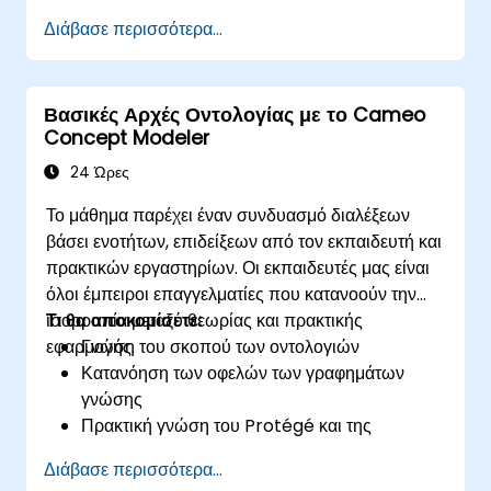
προσομοίωσης της Μηχανικής Συστημάτων βάσει
Διάβασε περισσότερα...
Μοντέλων (MBSE) και τις βέλτιστες πρακτικές στο
MBSE. Αυτή η εκπαίδευση παρέχει μια βασική
εισαγωγή στις βασικές έννοιες και λειτουργίες του
Βασικές Αρχές Οντολογίας με το Cameo
Teamwork Cloud της CATIA No Magic, μαζί με
Concept Modeler
την εισαγωγή στις βασικές έννοιες και λειτουργίες
των Γλωσσών Εξειδικευμένου Τομέα (DSL) στο
24 Ώρες
MagicDraw.​
Το μάθημα παρέχει έναν συνδυασμό διαλέξεων
βάσει ενοτήτων, επιδείξεων από τον εκπαιδευτή και
πρακτικών εργαστηρίων. Οι εκπαιδευτές μας είναι
όλοι έμπειροι επαγγελματίες που κατανοούν την
ισορροπία μεταξύ θεωρίας και πρακτικής
Τι θα αποκομίσετε:
εφαρμογής.
Γνώση του σκοπού των οντολογιών
Κατανόηση των οφελών των γραφημάτων
γνώσης
Πρακτική γνώση του Protégé και της
Μοντελοποίησης Εννοιών
Διάβασε περισσότερα...