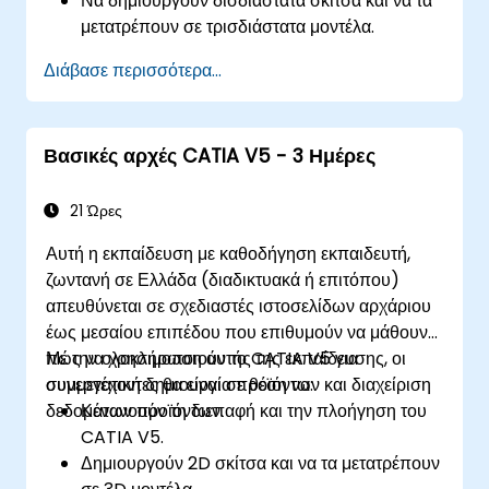
Να δημιουργούν δισδιάστατα σκίτσα και να τα
μετατρέπουν σε τρισδιάστατα μοντέλα.
Να αναπτύσσουν συναρμολογήσεις για τον
Διάβασε περισσότερα...
συνδυασμό πολλαπλών εξαρτημάτων.
Βασικές αρχές CATIA V5 - 3 Ημέρες
21 Ώρες
Αυτή η εκπαίδευση με καθοδήγηση εκπαιδευτή,
ζωντανή σε Ελλάδα (διαδικτυακά ή επιτόπου)
απευθύνεται σε σχεδιαστές ιστοσελίδων αρχάριου
έως μεσαίου επιπέδου που επιθυμούν να μάθουν
πώς να χρησιμοποιούν το CATIA V5 για
Με την ολοκλήρωση αυτής της εκπαίδευσης, οι
συνεργατική δημιουργία προϊόντων και διαχείριση
συμμετέχοντες θα είναι σε θέση να:
δεδομένων προϊόντων.
Κατανοούν τη διεπαφή και την πλοήγηση του
CATIA V5.
Δημιουργούν 2D σκίτσα και να τα μετατρέπουν