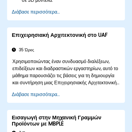
σε 3D μοντέλα.
Αναπτύσσουν συναρμολογήσεις για τον
Διάβασε περισσότερα...
συνδυασμό πολλαπλών εξαρτημάτων.
Επιχειρησιακή Αρχιτεκτονική στο UAF
35 Ώρες
Χρησιμοποιώντας έναν συνδυασμό διαλέξεων,
επιδείξεων και διαδραστικών εργαστηρίων, αυτό το
μάθημα παρουσιάζει τις βάσεις για τη δημιουργία
και συντήρηση μιας Επιχειρησιακής Αρχιτεκτονικής
(EA) χρησιμοποιώντας το Unified Architecture
Διάβασε περισσότερα...
Framework (UAF) έκδοση 1.2.
Εισαγωγή στην Μηχανική Γραμμών
Προϊόντων με MBPLE