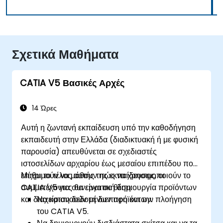
Σχετικά Μαθήματα
CATIA V5 Βασικές Αρχές
14 Ώρες
Αυτή η ζωντανή εκπαίδευση υπό την καθοδήγηση
εκπαιδευτή στην Ελλάδα (διαδικτυακή ή με φυσική
παρουσία) απευθύνεται σε σχεδιαστές
ιστοσελίδων αρχαρίου έως μεσαίου επιπέδου που
επιθυμούν να μάθουν πώς να χρησιμοποιούν το
Μέχρι το τέλος αυτής της εκπαίδευσης, οι
CATIA V5 για συνεργατική δημιουργία προϊόντων
συμμετέχοντες θα είναι σε θέση:
και διαχείριση δεδομένων προϊόντων.
Να κατανοούν τη διεπαφή και την πλοήγηση
του CATIA V5.