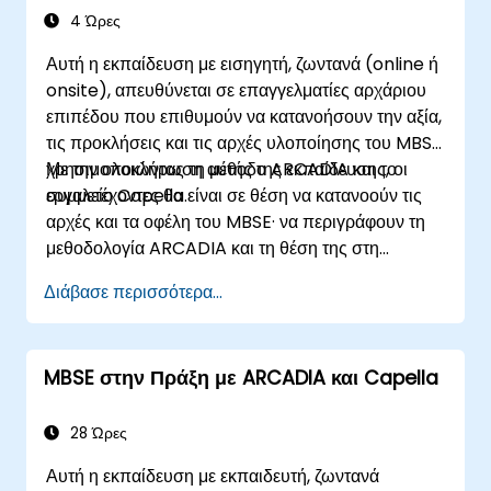
4 Ώρες
Αυτή η εκπαίδευση με εισηγητή, ζωντανά (online ή
onsite), απευθύνεται σε επαγγελματίες αρχάριου
επιπέδου που επιθυμούν να κατανοήσουν την αξία,
τις προκλήσεις και τις αρχές υλοποίησης του MBSE
χρησιμοποιώντας τη μέθοδο ARCADIA και το
Με την ολοκλήρωση αυτής της εκπαίδευσης, οι
εργαλείο Capella.
συμμετέχοντες θα είναι σε θέση να κατανοούν τις
αρχές και τα οφέλη του MBSE· να περιγράφουν τη
μεθοδολογία ARCADIA και τη θέση της στη
μηχανική συστημάτων· να εξηγούν την
Διάβασε περισσότερα...
προστιθέμενη αξία του Capella σε σύγκριση με τα
παραδοσιακά εργαλεία που βασίζονται σε έγγραφα·
να αναγνωρίζουν τις επιπτώσεις της υιοθέτησης
MBSE στην Πράξη με ARCADIA και Capella
του MBSE στις διαδικασίες και πρακτικές
μηχανικής· και να κατανοούν τη συμβολή του MBSE
στην ψηφιακή συνέχεια και τη διεπιστημονική
28 Ώρες
συνεργασία
Αυτή η εκπαίδευση με εκπαιδευτή, ζωντανά