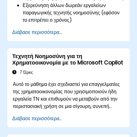
Εξερεύνηση άλλων δωρεάν εργαλείων
παραγωγικής τεχνητής νοημοσύνης (εφόσον
το επιτρέπει ο χρόνος)
Διάβασε περισσότερα...
Τεχνητή Νοημοσύνη για τη
Χρηματοοικονομία με το Microsoft Copilot
7 Ώρες
Αυτό το μάθημα έχει σχεδιαστεί για επαγγελματίες
της χρηματοοικονομίας που χρησιμοποιούν ήδη
εργαλεία ΤΝ και επιθυμούν να μεταβούν από την
περιστασιακή χρήση σε μια σίγουρη, συνεπή
καθημερινή πρακτική με το Microsoft Copilot. Οι
Διάβασε περισσότερα...
συμμετέχοντες θα βελτιώσουν τις δεξιότητές τους
στο prompting (διατύπωση ερωτήσεων/
επιταγών) και θα εφαρμόσουν απευθείας το