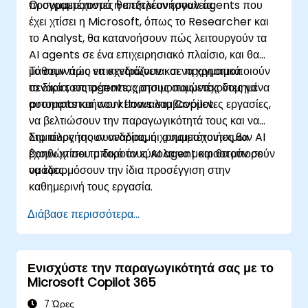
προγραμματισμό ή επιπλέον εργαλεία.
Οι συμμετέχοντες θα εξερευνήσουν agents που
έχει χτίσει η Microsoft, όπως το Researcher και
το Analyst, θα κατανοήσουν πώς λειτουργούν τα
AI agents σε ένα επιχειρησιακό πλαίσιο, και θα
μάθουν πώς να σχεδιάζουν και να χρησιμοποιούν
Το σεμινάριο επικεντρώνεται σε πραγματικά
τα δικά τους agents, χρησιμοποιώντας δομημένα
σενάρια, επιτρέποντας στους συμμετέχοντες να
prompts και workflows στο Copilot.
αυτοματοποιήσουν επαναλαμβανόμενες εργασίες,
να βελτιώσουν την παραγωγικότητά τους και να
δημιουργήσουν αναδρομή χρησιμοποιήσιμων AI
Στο τέλος της συνεδρίας, οι συμμετέχοντες θα
βοηθών που μπορούν εύκολα να μοιραστούν σε
έχουν χτίσει το δικό τους AI agent και θα μπορούν
ομάδες.
να εφαρμόσουν την ίδια προσέγγιση στην
καθημερινή τους εργασία.
Διάβασε περισσότερα...
Ενισχύστε την παραγωγικότητά σας με το
Microsoft Copilot 365
7 Ώρες