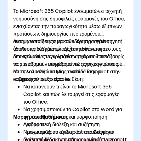
Το Microsoft 365 Copilot ενσωματώνει τεχνητή
νοημοσύνη στις δημοφιλείς εφαρμογές του Office,
ενισχύοντας την παραγωγικότητα μέσω έξυπνων
προτάσεων, δημιουργίας περιεχομένου,
αυτοματοποίησης εργασιών και προηγμένης
Αυτή η εκπαίδευση με καθοδήγηση από εισηγητή
ανάλυσης δεδομένων. Δίνει τη δυνατότητα στους
(διαδικτυακά ή δια ζώσης) απευθύνεται σε
επαγγελματίες να εργάζονται πιο αποδοτικά χωρίς
διοικητικούς επαγγελματίες αρχάριου επιπέδου
να χρειάζονται προχωρημένες τεχνικές γνώσεις.
που επιθυμούν να μάθουν πώς να χρησιμοποιούν
αποτελεσματικά το Microsoft 365 Copilot στην
Με την ολοκλήρωση της εκπαίδευσης, οι
καθημερινή τους εργασία.
συμμετέχοντες θα είναι σε θέση:
Να κατανοούν τι είναι το Microsoft 365
Copilot και πώς λειτουργεί στις εφαρμογές
του Office.
Να χρησιμοποιούν το Copilot στο Word για
Μορφή του Μαθήματος
τη σύνταξη, σύνοψη και μορφοποίηση
εγγράφων.
Διαδραστική διάλεξη και συζήτηση
Να εφαρμόζουν το Copilot στο Excel για
Πραγματικές ασκήσεις και παραδείγματα
ανάλυση δεδομένων, δημιουργία τύπων και
Πρακτική εξάσκηση στις εφαρμογές Microsoft