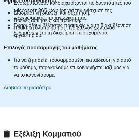
Μορφή του μαθήματος
Ενσωματώνουν και διαχειρίζονται τις δυνατότητες του
Microsoft 365 Copilot για την ενίσχυση της
Διαδραστική διάλεξη και συζήτηση.
οργανωσιακής παραγωγικότητας.
Πολλές ασκήσεις και πρακτική.
Εφαρμόζουν βέλτιστες πρακτικές για τη διακυβέρνηση
Πρακτική υλοποίηση σε περιβάλλον ζωντανού
δεδομένων και τη διαχείριση περιεχομένου.
εργαστηρίου.
Επιλογές προσαρμογής του μαθήματος
Για να ζητήσετε προσαρμοσμένη εκπαίδευση για αυτό
το μάθημα, παρακαλούμε επικοινωνήστε μαζί μας για
να το κανονίσουμε.
Διάβασε περισσότερα
Εξέλιξη Κομματιού