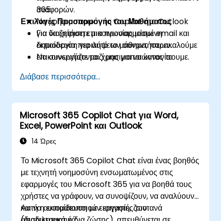
αναφορών.
365
Επιλογές Προσαρμογής του Μαθήματος
Να χρησιμοποιούν το Copilot στο Outlook
για διαχείριση επικοινωνίας μέσω email και
Για να ζητήσετε μια προσαρμοσμένη
δημιουργία περιλήψεων συναντήσεων.
εκπαίδευση για αυτό το μάθημα, παρακαλούμε
Να συνεργάζονται χρησιμοποιώντας το
επικοινωνήστε μαζί μας για να κανονίσουμε.
Copilot στο Teams για τον εξορθολογισμό
Διάβασε περισσότερα...
των συναντήσεων και των επόμενων
ενεργειών.
Microsoft 365 Copilot Chat για Word,
Excel, PowerPoint και Outlook
14 Ώρες
Το Microsoft 365 Copilot Chat είναι ένας βοηθός
με τεχνητή νοημοσύνη ενσωματωμένος στις
εφαρμογές του Microsoft 365 για να βοηθά τους
χρήστες να γράφουν, να συνοψίζουν, να αναλύουν
και να αυτοματοποιούν εργασίες πιο
Αυτή η εκπαίδευση με εισηγητή, ζωντανά
αποτελεσματικά.
(διαδικτυακά ή δια ζώσης), απευθύνεται σε