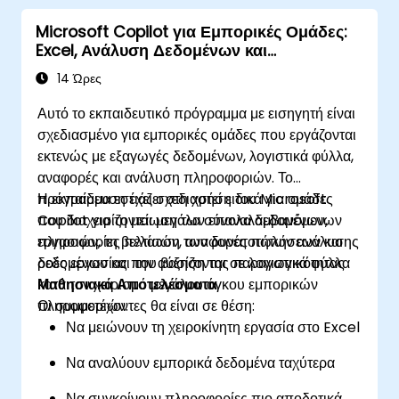
Microsoft Copilot για Εμπορικές Ομάδες:
Excel, Ανάλυση Δεδομένων και
Παραγωγικότητα
14 Ώρες
Αυτό το εκπαιδευτικό πρόγραμμα με εισηγητή είναι
σχεδιασμένο για εμπορικές ομάδες που εργάζονται
εκτενώς με εξαγωγές δεδομένων, λογιστικά φύλλα,
αναφορές και ανάλυση πληροφοριών. Το
πρόγραμμα εστιάζει στη χρήση του Microsoft
Η εκπαίδευση έχει σχεδιαστεί ειδικά για ομάδες
Copilot για τη μείωση των επαναλαμβανόμενων
που διαχειρίζονται μεγάλα σύνολα δεδομένων,
εργασιών, τη βελτίωση των δυνατοτήτων ανάλυσης
πληροφορίες πελατών, αναφορές πωλήσεων και
δεδομένων και την αύξηση της παραγωγικότητας
ροές εργασίας που βασίζονται σε λογιστικά φύλλα
κατά τον χειρισμό μεγάλου όγκου εμπορικών
Μαθησιακά Αποτελέσματα
πληροφοριών.
Οι συμμετέχοντες θα είναι σε θέση:
Να μειώνουν τη χειροκίνητη εργασία στο Excel
Να αναλύουν εμπορικά δεδομένα ταχύτερα
Να συγκρίνουν πληροφορίες πιο αποδοτικά