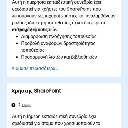
Αυτή η ημερήσια εκπαιδευτική συνεδρία έχει
σχεδιαστεί για χρήστες του SharePoint που
λειτουργούν ως ισχυροί χρήστες και αναλαμβάνουν
ρόλους ιδιοκτήτη τοποθεσίας ή/και διαχειριστή
συλλογής τοποθεσιών
Στόχοι μαθήματος:
Διαμόρφωση πλοήγησης τοποθεσίας
Προβολή αναφορών δραστηριότητας
τοποθεσίας
Προσαρμογή λιστών και βιβλιοθηκών
Εργασία με Στήλες Τοποθεσίας και Τύπους
Διάβασε περισσότερα...
Περιεχομένου Τοποθεσίας
Ρύθμιση λειτουργιών Check-out/in,
Έγκρισης Περιεχομένου και Διαχείρισης
Χρήστης SharePoint
Εκδόσεων
Δημιουργία και τροποποίηση σελίδων και
σελίδων με τμήματα Web
7 Ώρες
Αυτή η 1ήμερη εκπαιδευτική συνεδρία έχει
σχεδιαστεί για άτομα που χρησιμοποιούν το