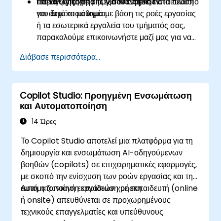
υπεύθυνης χρήσης για το Copilot στο πλαίσιο
παραγωγικότητα των συναντήσεων.
Για να ζητήσετε μια εξειδικευμένη εκπαίδευση
του δημόσιου τομέα.
για αυτό το μάθημα με βάση τις ροές εργασίας
ή τα εσωτερικά εργαλεία του τμήματός σας,
παρακαλούμε επικοινωνήστε μαζί μας για να
κανονίσουμε.
Διάβασε περισσότερα...
Copilot Studio: Προηγμένη Ενσωμάτωση
και Αυτοματοποίηση
14 Ώρες
Το Copilot Studio αποτελεί μια πλατφόρμα για τη
δημιουργία και ενσωμάτωση AI-οδηγούμενων
βοηθών (copilots) σε επιχειρηματικές εφαρμογές,
με σκοπό την ενίσχυση των ροών εργασίας και την
αυτοματοποίηση εργασιών χρήστη.
Αυτή η ζωντανή εκπαίδευση με εκπαιδευτή (online
ή onsite) απευθύνεται σε προχωρημένους
τεχνικούς επαγγελματίες και υπεύθυνους