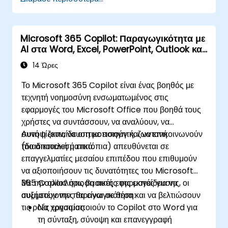
Microsoft 365 Copilot: Παραγωγικότητα με
AI στα Word, Excel, PowerPoint, Outlook και
Teams
14 Ώρες
Το Microsoft 365 Copilot είναι ένας βοηθός με
τεχνητή νοημοσύνη ενσωματωμένος στις
εφαρμογές του Microsoft Office που βοηθά τους
χρήστες να συντάσσουν, να αναλύουν, να
συνοψίζουν, να οπτικοποιούν και να επικοινωνούν
Αυτή η εκπαίδευση με εισηγητή, ζωντανή
πιο αποτελεσματικά.
(διαδικτυακή ή επιτόπια) απευθύνεται σε
επαγγελματίες μεσαίου επιπέδου που επιθυμούν
να αξιοποιήσουν τις δυνατότητες του Microsoft
365 Copilot στις βασικές εφαρμογές για να
Με την ολοκλήρωση αυτής της εκπαίδευσης, οι
αυξήσουν την παραγωγικότητα και να βελτιώσουν
συμμετέχοντες θα είναι σε θέση:
τις ροές εργασίας.
Να χρησιμοποιούν το Copilot στο Word για
τη σύνταξη, σύνοψη και επανεγγραφή