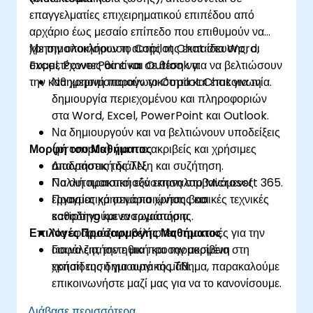
επαγγελματίες επιχειρηματικού επιπέδου από
αρχάριο έως μεσαίο επίπεδο που επιθυμούν να
χρησιμοποιήσουν το Copilot Chat στα Word,
Με την ολοκλήρωση αυτής της εκπαίδευσης, οι
Excel, PowerPoint και Outlook για να βελτιώσουν
συμμετέχοντες θα είναι σε θέση να:
την καθημερινή παραγωγικότητα και επικοινωνία.
Να χρησιμοποιούν το Copilot Chat για τη
δημιουργία περιεχομένου και πληροφοριών
στα Word, Excel, PowerPoint και Outlook.
Να δημιουργούν και να βελτιώνουν υποδείξεις
Μορφή του Μαθήματος
(prompts) για πιο ακριβείς και χρήσιμες
απαντήσεις της ΤΝ.
Διαδραστική διάλεξη και συζήτηση.
Να αυτοματοποιούν επαναλαμβανόμενες
Πολλή πρακτική εξάσκηση στο Microsoft 365.
εργασίες χρησιμοποιώντας βασικές τεχνικές
Πραγματικά σενάρια χρήσης και
scripting και ενσωμάτωσης.
καθοδηγούμενα εργαστήρια.
Επιλογές Προσαρμογής Μαθήματος
Να εφαρμόζουν βέλτιστες πρακτικές για την
ασφάλεια, την ηθική και την ακρίβεια στη
Για να ζητήσετε μια προσαρμοσμένη
χρήση της δημιουργικής ΤΝ.
εκπαίδευση για αυτό το μάθημα, παρακαλούμε
επικοινωνήστε μαζί μας για να το κανονίσουμε.
Διάβασε περισσότερα...