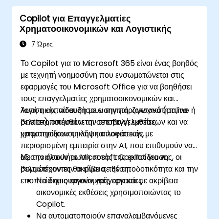
Copilot για Επαγγελματίες
Χρηματοοικονομικών και Λογιστικής
7 Ώρες
Το Copilot για το Microsoft 365 είναι ένας βοηθός
με τεχνητή νοημοσύνη που ενσωματώνεται στις
εφαρμογές του Microsoft Office για να βοηθήσει
τους επαγγελματίες χρηματοοικονομικών και
λογιστικής να αυξήσουν την παραγωγικότητα, να
Αυτή η εκπαίδευση με εισηγητή, ζωντανά (online ή
βελτιστοποιήσουν την υποβολή εκθέσεων και να
onsite), απευθύνεται σε επαγγελματίες
υποστηρίξουν τη λήψη αποφάσεων.
χρηματοοικονομικών και λογιστικής με
περιορισμένη εμπειρία στην AI, που επιθυμούν να
αξιοποιήσουν το Microsoft Copilot για να
Με την ολοκλήρωση αυτής της εκπαίδευσης, οι
βελτιώσουν την ακρίβεια, την αποδοτικότητα και την
συμμετέχοντες θα είναι σε θέση:
εποπτεία στις οικονομικές εργασίες.
Να δημιουργούν γρήγορα και με ακρίβεια
οικονομικές εκθέσεις χρησιμοποιώντας το
Copilot.
Να αυτοματοποιούν επαναλαμβανόμενες