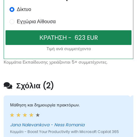
Δίκτυο
Εγχώρια Αίθουσα
Τιμή ανά συμμετέχοντα
Κομμάτια Εκπαίδευσης χρειάζονται 5+ συμμετέχοντες.
Σχόλια (2)
θηση και δημιουργία πρακτόρων.
Ο εκπαι
επικοιν
ana Nalevankova - Ness Romania
Gareth 
μμάτι - Boost Your Productivity with Microsoft Copilot 365