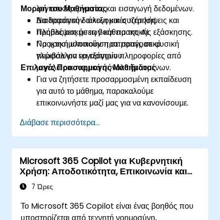
Μορφή του Μαθήματος
λογιστικές εργασίες και εισαγωγή δεδομένων.
Να παράγουν οικονομικές περιλήψεις και
Διαδραστική διάλεξη και συζήτηση.
προβλέψεις με τη βοήθεια της AI.
Πλήθος ασκήσεων και πρακτικής εξάσκησης.
Να χρησιμοποιούν προτροπές σε φυσική
Πρακτική υλοποίηση σε πραγματικό
γλώσσα για να εξάγουν πληροφορίες από
περιβάλλον εργαστηρίου.
Επιλογές Προσαρμογής Μαθήματος
μεγάλα οικονομικά σύνολα δεδομένων.
Για να ζητήσετε προσαρμοσμένη εκπαίδευση
για αυτό το μάθημα, παρακαλούμε
επικοινωνήστε μαζί μας για να κανονίσουμε.
Διάβασε περισσότερα...
Microsoft 365 Copilot για Κυβερνητική
Χρήση: Αποδοτικότητα, Επικοινωνία και
Διορατικότητα
7 Ώρες
Το Microsoft 365 Copilot είναι ένας βοηθός που
υποστηρίζεται από τεχνητή νοημοσύνη,