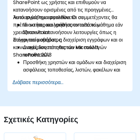
SharePoint ως χρήστες και επιθυμούν να
κατανοήσουν ορισμένες από τις προηγμένες
λειτουργίες του εργαλείου. Οι συμμετέχοντες θα
Αυτό το μάθημα απευθύνεται σε
πρέπει να παρακολουθήσουν αυτό το μάθημα εάν
Ιδιοκτήτες και χρήστες τοποθεσιών
χρειάζεται να κατανοήσουν λειτουργίες όπως η
SharePoint
συνεργασία ομάδας, η διαχείριση εγγράφων και οι
Στόχοι του μαθήματος:
κοινωνικές δυνατότητες του Microsoft
Διαχείριση τοποθεσιών και συλλογών
SharePoint 2013
τοποθεσιών
Προσθήκη χρηστών και ομάδων και διαχείριση
ασφάλειας τοποθεσίας, λιστών, φακέλων και
στοιχείων
Διάβασε περισσότερα...
Προσθήκη και ρύθμιση τμημάτων web
Διαμόρφωση επιλογών τοποθεσίας,
συμπεριλαμβανομένων του θέματος, του
τίτλου, της περιγραφής και του εικονιδίου
Σχετικές Κατηγορίες