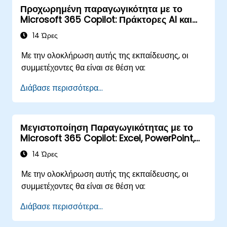
Προχωρημένη παραγωγικότητα με το
Copilot σε πραγματικά χρηματοοικονομικά
Microsoft 365 Copilot: Πράκτορες AI και
καθήκοντα, συμπεριλαμβανομένης της
εφαρμογές Microsoft
επαλήθευσης δεδομένων, των προβλέψεων, του
14 Ώρες
προϋπολογισμού και της αναφοράς. Η ημέρα είναι
Με την ολοκλήρωση αυτής της εκπαίδευσης, οι
εξαιρετικά διαδραστική, βασισμένη σε ζωντανές
συμμετέχοντες θα είναι σε θέση να:
ασκήσεις με ρεαλιστικά σύνολα δεδομένων
χρηματοοικονομίας. Όλες οι ασκήσεις ακολουθούν
Διάβασε περισσότερα...
δύο παράλληλες εργασίες: μία για το Copilot Chat
(Βασική έκδοση, που περιλαμβάνεται στο
Microsoft 365) και μία για το Microsoft 365
Μεγιστοποίηση Παραγωγικότητας με το
Copilot (Premium, με αδειοδότηση πληρωμής),
Microsoft 365 Copilot: Excel, PowerPoint,
έτσι ώστε κάθε συμμετέχων να εργάζεται με το
Outlook και OneNote
14 Ώρες
είδος της άδειας που διαθέτει ήδη.
Με την ολοκλήρωση αυτής της εκπαίδευσης, οι
συμμετέχοντες θα είναι σε θέση να:
Διάβασε περισσότερα...