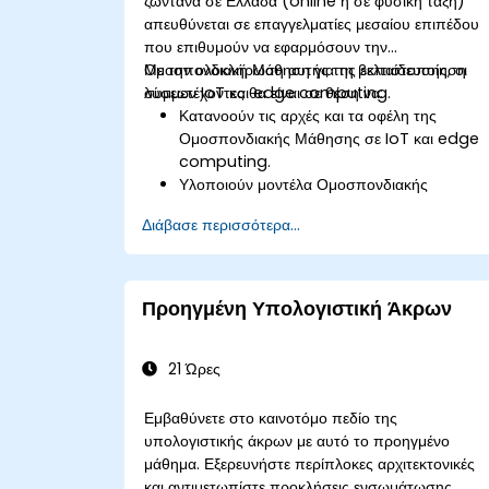
ζωντανά σε Ελλάδα (online ή σε φυσική τάξη)
απευθύνεται σε επαγγελματίες μεσαίου επιπέδου
που επιθυμούν να εφαρμόσουν την
Ομοσπονδιακή Μάθηση για τη βελτιστοποίηση
Με την ολοκλήρωση αυτής της εκπαίδευσης, οι
λύσεων IoT και edge computing.
συμμετέχοντες θα είναι σε θέση να:
Κατανοούν τις αρχές και τα οφέλη της
Ομοσπονδιακής Μάθησης σε IoT και edge
computing.
Υλοποιούν μοντέλα Ομοσπονδιακής
Μάθησης σε συσκευές IoT για
Διάβασε περισσότερα...
αποκεντρωμένη επεξεργασία Τεχνητής
Νοημοσύνης.
Μειώνουν την καθυστέρηση και βελτιώνουν
τη λήψη αποφάσεων σε πραγματικό χρόνο
Προηγμένη Υπολογιστική Άκρων
σε περιβάλλοντα edge computing.
Αντιμετωπίζουν προκλήσεις που σχετίζονται
με την ιδιωτικότητα των δεδομένων και τους
21 Ώρες
περιορισμούς του δικτύου σε συστήματα IoT
Εμβαθύνετε στο καινοτόμο πεδίο της
υπολογιστικής άκρων με αυτό το προηγμένο
μάθημα. Εξερευνήστε περίπλοκες αρχιτεκτονικές
και αντιμετωπίστε προκλήσεις ενσωμάτωσης,