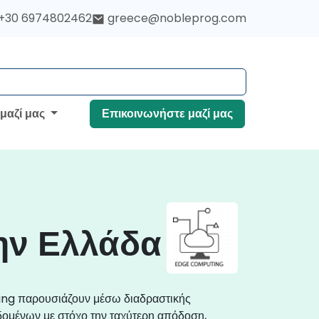
+30 6974802462
greece@nobleprog.com
 μαζί μας
Επικοινωνήστε μαζί μας
ην Ελλάδα
ing παρουσιάζουν μέσω διαδραστικής
δομένων με στόχο την ταχύτερη απόδοση,