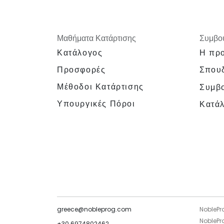
Μαθήματα Κατάρτισης
Συμβου
Κατάλογος
Η προ
Προσφορές
Σπουδ
Μέθοδοι Κατάρτισης
Συμβο
Υπουργικές Πόροι
Κατά
greece@nobleprog.com
NoblePr
NoblePro
+30 6974802462