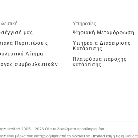
λευτική
Υπηρεσίες
σέγγισή μας
Ψηφιακή Μεταμόρφωση
ιακά Περιπτώσεις
Υπηρεσία Διαχείρισης
Κατάρτισης
υλευτική Αίτημα
Πλατφόρμα παροχής
λογος συμβουλευτικών
κατάρτισης
og® Limited 2005 -
2026
Όλα τα δικαιώματα προσδιορισμένα
g® είναι μάρκα που καταχωρήθηκε από το NobleProg Limited και/ή τις ομίλους τ