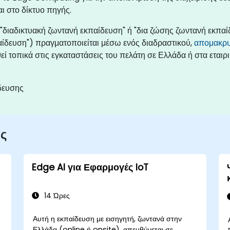
ι στο δίκτυο πηγής.
διαδικτυακή ζωντανή εκπαίδευση" ή "δια ζώσης ζωντανή εκπαί
ίδευση") πραγματοποιείται μέσω ενός διαδραστικού,
απομακρυ
 τοπικά στις εγκαταστάσεις του πελάτη σε Ελλάδα ή στα εταιρ
δευσης
ας
Edge AI για Εφαρμογές IoT
14 Ώρες
Αυτή η εκπαίδευση με εισηγητή, ζωντανά στην
Ελλάδα (online ή onsite), απευθύνεται σε