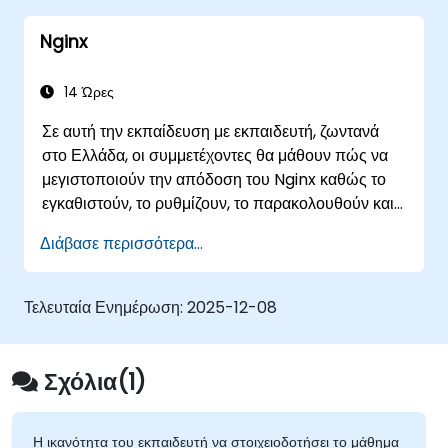
ασφαλούς υποδομής που υποστηρίζει τις
Nginx
δυναμικές ανάγκες των σύγχρονων εφαρμογών με
edge computing.
14 Ώρες
Σε αυτή την εκπαίδευση με εκπαιδευτή, ζωντανά
στο Ελλάδα, οι συμμετέχοντες θα μάθουν πώς να
μεγιστοποιούν την απόδοση του Nginx καθώς το
εγκαθιστούν, το ρυθμίζουν, το παρακολουθούν και
επιλύουν προβλήματα για τη διαχείριση διαφόρων
Διάβασε περισσότερα...
μορφών κίνησης HTTP / TCP. Τα θέματα που
καλύπτονται περιλαμβάνουν τον τρόπο ρύθμισης
των σημαντικότερων παραμέτρων στο Nginx, το
Τελευταία Ενημέρωση:
2025-12-08
λειτουργικό σύστημα και μια εικονική μηχανή για
την επίτευξη μέγιστης αξίας από το Nginx.
Σχόλια(1)
Η ικανότητα του εκπαιδευτή να στοιχειοδοτήσει το μάθημα