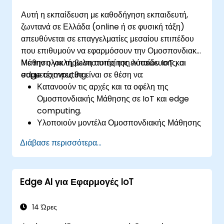
Αυτή η εκπαίδευση με καθοδήγηση εκπαιδευτή,
ζωντανά σε Ελλάδα (online ή σε φυσική τάξη)
απευθύνεται σε επαγγελματίες μεσαίου επιπέδου
που επιθυμούν να εφαρμόσουν την Ομοσπονδιακή
Μάθηση για τη βελτιστοποίηση λύσεων IoT και
Με την ολοκλήρωση αυτής της εκπαίδευσης, οι
edge computing.
συμμετέχοντες θα είναι σε θέση να:
Κατανοούν τις αρχές και τα οφέλη της
Ομοσπονδιακής Μάθησης σε IoT και edge
computing.
Υλοποιούν μοντέλα Ομοσπονδιακής Μάθησης
σε συσκευές IoT για αποκεντρωμένη
Διάβασε περισσότερα...
επεξεργασία Τεχνητής Νοημοσύνης.
Μειώνουν την καθυστέρηση και βελτιώνουν τη
λήψη αποφάσεων σε πραγματικό χρόνο σε
Edge AI για Εφαρμογές IoT
περιβάλλοντα edge computing.
Αντιμετωπίζουν προκλήσεις που σχετίζονται
με την ιδιωτικότητα των δεδομένων και τους
14 Ώρες
περιορισμούς του δικτύου σε συστήματα IoT.