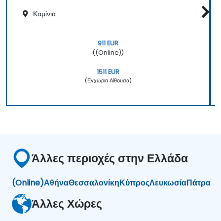
Καμίνια
911 EUR
((Online))
1511 EUR
(Εγχώρια Αίθουσα)
Άλλες περιοχές στην Ελλάδα
(Online)
Αθήνα
Θεσσαλονίκη
Κύπρος
Λευκωσία
Πάτρα
Άλλες Χώρες