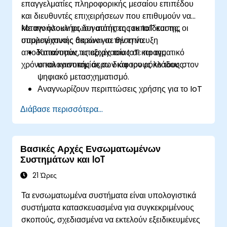
επαγγελματίες πληροφορικής μεσαίου επιπέδου
και διευθυντές επιχειρήσεων που επιθυμούν να
κατανοήσουν τις δυνατότητες του IoT και της
Με την ολοκλήρωση αυτής της εκπαίδευσης, οι
υπολογιστικής άκρων για την επίτευξη
συμμετέχοντες θα είναι σε θέση να:
αποδοτικότητας, επεξεργασίας σε πραγματικό
Κατανοούν τις αρχές του IoT και της
χρόνο και καινοτομίας σε διάφορους κλάδους.
υπολογιστικής άκρων και τον ρόλο τους στον
ψηφιακό μετασχηματισμό.
Αναγνωρίζουν περιπτώσεις χρήσης για το IoT
και την υπολογιστική άκρων στους τομείς της
Διάβασε περισσότερα...
μεταποίησης, των logistics και της ενέργειας.
Διακρίνουν τις αρχιτεκτονικές και τα σενάρια
ανάπτυξης μεταξύ υπολογιστικής άκρων και
Βασικές Αρχές Ενσωματωμένων
υπολογιστικού νέφους.
Συστημάτων και IoT
Εφαρμόζουν λύσεις υπολογιστικής άκρων για
προγνωστική συντήρηση και λήψη
21 Ώρες
αποφάσεων σε πραγματικό χρόνο.
Τα ενσωματωμένα συστήματα είναι υπολογιστικά
συστήματα κατασκευασμένα για συγκεκριμένους
σκοπούς, σχεδιασμένα να εκτελούν εξειδικευμένες