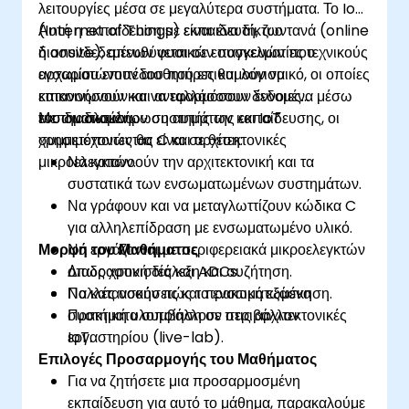
λειτουργίες μέσα σε μεγαλύτερα συστήματα. Το IoT
(Internet of Things) είναι ένα δίκτυο
Αυτή η εκπαίδευση με εκπαιδευτή, ζωντανά (online
διασυνδεδεμένων φυσικών συσκευών που
ή onsite), απευθύνεται σε επαγγελματίες τεχνικούς
ενσωματώνουν αισθητήρες και λογισμικό, οι οποίες
αρχαρίου επιπέδου που επιθυμούν να
επικοινωνούν και ανταλλάσσουν δεδομένα μέσω
κατανοήσουν και να εφαρμόσουν έννοιες
του διαδικτύου.
ενσωματωμένων συστημάτων και IoT
Με την ολοκλήρωση αυτής της εκπαίδευσης, οι
χρησιμοποιώντας C και αρχιτεκτονικές
συμμετέχοντες θα είναι σε θέση:
μικροελεγκτών.
Να κατανοούν την αρχιτεκτονική και τα
συστατικά των ενσωματωμένων συστημάτων.
Να γράφουν και να μεταγλωττίζουν κώδικα C
για αλληλεπίδραση με ενσωματωμένο υλικό.
Μορφή του Μαθήματος
Να εργάζονται με περιφερειακά μικροελεγκτών
όπως χρονιστές και ADCs.
Διαδραστική διάλεξη και συζήτηση.
Να κατανοούν πώς τα ενσωματωμένα
Πολλές ασκήσεις και πρακτική εξάσκηση.
συστήματα συμβάλλουν στις αρχιτεκτονικές
Πρακτική υλοποίηση σε περιβάλλον
IoT.
εργαστηρίου (live-lab).
Επιλογές Προσαρμογής του Μαθήματος
Για να ζητήσετε μια προσαρμοσμένη
εκπαίδευση για αυτό το μάθημα, παρακαλούμε