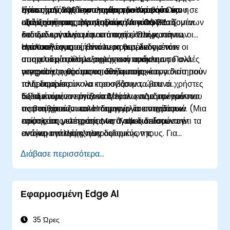
ηγέτες του δημόσιου τομέα προσπαθούν να
Επιστήμης και Τεχνολογίας του Λευκού Οίκου σε
πάνω από 200 εκατομμύρια δολάρια για την
είναι σχεδόν εξίσου αποθαρρυντικές όσο και η
εξελίξουν τους οργανισμούς ώστε να βασίζονται
ανάρτησή τους στο ιστολόγιο του OSTP.
αξιοποίηση της έκρηξης των Μεγάλων Δεδομένων
υπόσχεσή τους. Η αποδοτική αποθήκευση
στα δεδομένα για την επιτυχή εκπλήρωση των
και των εργαλείων που απαιτούνται για την
δεδομένων είναι μία από αυτές. Όπως πάντα, οι
αποστολών τους, θέτουν τα θεμέλια για τον
ανάλυσή τους.
προϋπολογισμοί είναι περιορισμένοι, οπότε οι
Η αποτελεσματική ανάλυση των δεδομένων
συσχετισμό αλληλεξαρτήσεων ανάμεσα σε
υπηρεσίες πρέπει να ελαχιστοποιήσουν το ανά
αποτελεί μία ακόμα σημαντική πρόκληση. Πολλές
γεγονότα, ανθρώπους, διαδικασίες και
megabyte κόστος αποθήκευσης και να διατηρούν
υπηρεσίες χρησιμοποιούν εμπορικά εργαλεία που
πληροφορίες.
τα δεδομένα εύκολα προσβάσιμα, ώστε οι χρήστες
τους επιτρέπουν να κοσκινίζουν τα βουνά
να τα παίρνουν όταν τα θέλουν και με τον τρόπο
δεδομένων, εντοπίζοντας τάσεις που μπορούν να
Εξειδικευμένα εργαλεία Μεγάλων Δεδομένων που
που τα χρειάζονται. Η δημιουργία αντιγράφων
τις βοηθήσουν να λειτουργούν πιο αποδοτικά. (Μια
αναπτύσσονται κατά παραγγελία επιτρέπουν
ασφαλείας για τεράστιους όγκους δεδομένων
πρόσφατη μελέτη της MeriTalk διαπίστωσε ότι τα
επίσης στις υπηρεσίες να αντιμετωπίσουν την
εντείνει την πρόκληση.
ανώτερα στελέχη πληροφορικής της
ανάγκη ανάλυσης των δεδομένων τους. Για
ομοσπονδιακής κυβέρνησης πιστεύουν ότι τα
παράδειγμα, η Ομάδα Υπολογιστικής Ανάλυσης
Διάβασε περισσότερα...
Μεγάλα Δεδομένα θα μπορούσαν να βοηθήσουν
Δεδομένων του Εθνικού Εργαστηρίου Oak Ridge
τις υπηρεσίες να εξοικονομήσουν πάνω από 500
έχει διαθέσει και σε άλλες υπηρεσίες το σύστημα
δισεκατομμύρια δολάρια, ενώ ταυτόχρονα θα
ανάλυσης δεδομένων Piranha. Το σύστημα
Εφαρμοσμένη Edge AI
εκπληρώνουν τους στόχους της αποστολής τους.)
βοήθησε ιατρικούς ερευνητές να εντοπίσουν μια
συσχέτιση που μπορεί να προειδοποιήσει τους
γιατρούς για ανεύρυσμα αορτής πριν εκδηλωθεί.
35 Ώρες