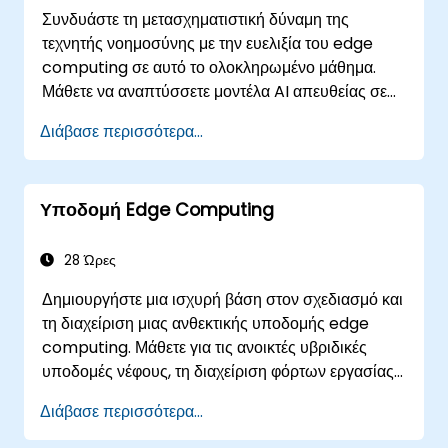
Χρησιμοποιείται επίσης για πιο καθημερινές
Συνδυάστε τη μετασχηματιστική δύναμη της
εργασίες, όπως το φιλτράρισμα βιογραφικών για τη
τεχνητής νοημοσύνης με την ευελιξία του edge
σύνδεση υποψηφίων με υπεύθυνους
computing σε αυτό το ολοκληρωμένο μάθημα.
προσλήψεων.
Μάθετε να αναπτύσσετε μοντέλα AI απευθείας σε
συσκευές edge, από την κατανόηση των
Διάβασε περισσότερα...
αρχιτεκτονικών CNN μέχρι την εκμάθηση της
απόσταξης γνώσης και της ομοσπονδιακής
μάθησης. Αυτή η πρακτική εκπαίδευση θα σας
Υποδομή Edge Computing
εξοπλίσει με τις δεξιότητες για τη βελτιστοποίηση
της απόδοσης της AI για επεξεργασία σε
πραγματικό χρόνο και λήψη αποφάσεων στην
28 Ώρες
άκρη.
Δημιουργήστε μια ισχυρή βάση στον σχεδιασμό και
τη διαχείριση μιας ανθεκτικής υποδομής edge
computing. Μάθετε για τις ανοικτές υβριδικές
υποδομές νέφους, τη διαχείριση φόρτων εργασίας
σε διαφορετικά νέφη και την εξασφάλιση ευελιξίας
Διάβασε περισσότερα...
και εφεδρείας. Αυτή η εκπαίδευση παρέχει βασικές
γνώσεις για τη δημιουργία μιας κλιμακούμενης και