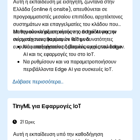
Αυτή η εκπαίδευση με εισηγητή, ζωντανά στην
Ελλάδα (online ή onsite), απευθύνεται σε
προγραμματιστές μεσαίου επιπέδου, αρχιτέκτονες
συστημάτων και επαγγελματίες του κλάδου που
επιθυμούν να αξιοποιήσουν το Edge AI για την
Με την ολοκλήρωση αυτής της εκπαίδευσης, οι
ενίσχυση των εφαρμογών IoT με δυνατότητες
συμμετέχοντες θα είναι σε θέση να:
ευφυούς επεξεργασίας δεδομένων και αναλύσεων.
Να κατανοήσουν τις βασικές αρχές του Edge
AI και τις εφαρμογές του στο IoT.
Να ρυθμίσουν και να παραμετροποιήσουν
περιβάλλοντα Edge AI για συσκευές IoT.
Να αναπτύξουν και να εγκαταστήσουν μοντέλα
Διάβασε περισσότερα...
AI σε συσκευές edge για εφαρμογές IoT.
Να υλοποιήσουν επεξεργασία δεδομένων σε
πραγματικό χρόνο και λήψη αποφάσεων σε
TinyML για Εφαρμογές IoT
συστήματα IoT.
Να ενσωματώσουν το Edge AI με διάφορα
πρωτόκολλα και πλατφόρμες IoT.
21 Ώρες
Να αντιμετωπίσουν δεοντολογικούς
Αυτή η εκπαίδευση υπό την καθοδήγηση
προβληματισμούς και βέλτιστες πρακτικές στο