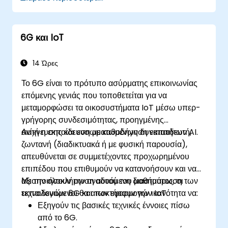
συνδέσμους του n8n.
Να υλοποιήσουν προσαρμοσμένες ροές
εργασίας για την αυτοματοποίηση εργασιών
6G και IoT
και διαδικασιών IoT.
Να χρησιμοποιήσουν πρωτόκολλα IoT όπως
MQTT και REST APIs εντός των ροών
14 Ώρες
εργασίας του n8n.
Το 6G είναι το πρότυπο ασύρματης επικοινωνίας
Να παρακολουθούν, να αντιμετωπίζουν
επόμενης γενιάς που τοποθετείται για να
προβλήματα και να βελτιστοποιούν τις ροές
μεταμορφώσει τα οικοσυστήματα IoT μέσω υπερ-
εργασίας αυτοματοποίησης IoT.
γρήγορης συνδεσιμότητας, προηγμένης
ανίχνευσης και ενσωματωμένων δυνατοτήτων AI.
Αυτή η εκπαίδευση με καθοδήγηση εκπαιδευτή,
ζωντανή (διαδικτυακά ή με φυσική παρουσία),
απευθύνεται σε συμμετέχοντες προχωρημένου
επιπέδου που επιθυμούν να κατανοήσουν και να
αξιοποιήσουν την αναδυόμενη διασταύρωση των
Με την ολοκλήρωση αυτού του μαθήματος, οι
τεχνολογιών 6G και των εφαρμογών IoT.
εκπαιδευόμενοι θα αποκτήσουν την ικανότητα να:
Εξηγούν τις βασικές τεχνικές έννοιες πίσω
από το 6G.