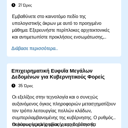
21 Ώρες
Εμβαθύνετε στο καινοτόμο πεδίο της
υπολογιστικής άκρων με αυτό το προηγμένο
μάθημα. Εξερευνήστε περίπλοκες αρχιτεκτονικές
και αντιμετωπίστε προκλήσεις ενσωμάτωσης,
προετοιμαζόμενοι να αξιοποιήσετε πλήρως τις
Διάβασε περισσότερα...
δυνατότητες της υπολογιστικής άκρων σε ποικίλα
επιχειρησιακά περιβάλλοντα. Αποκτήστε
εξειδίκευση σε εργαλεία και μεθοδολογίες αιχμής
Επιχειρηματική Ευφυΐα Μεγάλων
για την ανάπτυξη, διαχείριση και βελτιστοποίηση
Δεδομένων για Κυβερνητικούς Φορείς
λύσεων υπολογιστικής άκρων που
ανταποκρίνονται σε συγκεκριμένες ανάγκες του
35 Ώρες
κλάδου.
Οι εξελίξεις στην τεχνολογία και ο συνεχώς
αυξανόμενος όγκος πληροφοριών μετασχηματίζουν
τον τρόπο λειτουργίας πολλών κλάδων,
συμπεριλαμβανομένης της κυβέρνησης. Ο ρυθμός
παραγωγής και ψηφιακής αρχειοθέτησης
Οι λύσεις υψηλής αξίας για το δημόσιο θα