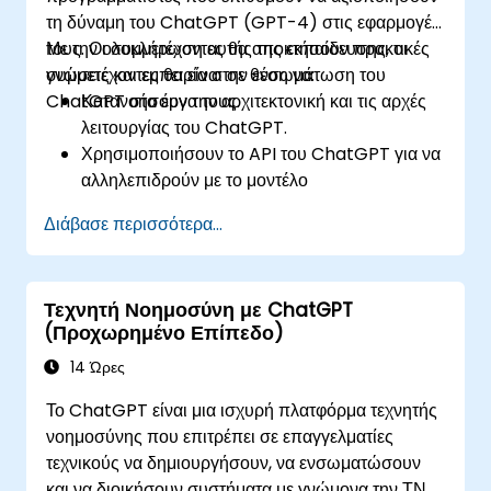
τη δύναμη του ChatGPT (GPT-4) στις εφαρμογές
τους. Οι συμμετέχοντες θα αποκτήσουν πρακτικές
Με την ολοκλήρωση αυτής της εκπαίδευσης, οι
γνώσεις και εμπειρία στην ενσωμάτωση του
συμμετέχοντες θα είναι σε θέση να:
ChatGPT στα έργα τους.
Κατανοήσουν την αρχιτεκτονική και τις αρχές
λειτουργίας του ChatGPT.
Χρησιμοποιήσουν το API του ChatGPT για να
αλληλεπιδρούν με το μοντέλο
προγραμματιστικά.
Διάβασε περισσότερα...
Αναπτύξουν συνομιλητικούς πράκτορες και
chatbots χρησιμοποιώντας το ChatGPT.
Εξερευνήσουν νέα χαρακτηριστικά και
Τεχνητή Νοημοσύνη με ChatGPT
λειτουργίες που προσφέρει το GPT-4 για να
(Προχωρημένο Επίπεδο)
ενισχύσουν τις εφαρμογές τους.
Προσαρμόσουν και βελτιστοποιήσουν το
14 Ώρες
ChatGPT για συγκεκριμένες εφαρμογές.
Το ChatGPT είναι μια ισχυρή πλατφόρμα τεχνητής
νοημοσύνης που επιτρέπει σε επαγγελματίες
τεχνικούς να δημιουργήσουν, να ενσωματώσουν
και να διοικήσουν συστήματα με γνώμονα την ΤΝ