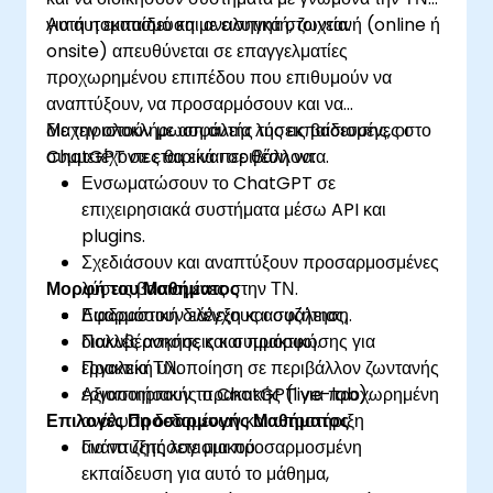
για αυτοματισμό και αναλυτικά στοιχεία.
Αυτή η εκπαίδευση με εισηγητή, ζωντανή (online ή
onsite) απευθύνεται σε επαγγελματίες
προχωρημένου επιπέδου που επιθυμούν να
αναπτύξουν, να προσαρμόσουν και να
διαχειριστούν με ασφάλεια λύσεις βασισμένες στο
Με την ολοκλήρωση αυτής της εκπαίδευσης, οι
ChatGPT σε εταιρικά περιβάλλοντα.
συμμετέχοντες θα είναι σε θέση να:
Ενσωματώσουν το ChatGPT σε
επιχειρησιακά συστήματα μέσω API και
plugins.
Σχεδιάσουν και αναπτύξουν προσαρμοσμένες
Μορφή του Μαθήματος
λύσεις βασισμένες στην ΤΝ.
Εφαρμόσουν ελέγχους ασφάλειας,
Διαδραστική διάλεξη και συζήτηση.
διακυβέρνησης και συμμόρφωσης για
Πολλές ασκήσεις και πρακτική.
εργαλεία ΤΝ.
Πρακτική υλοποίηση σε περιβάλλον ζωντανής
Αξιοποιήσουν το ChatGPT για προχωρημένη
εργαστηριακής πρακτικής (live-lab).
Επιλογές Προσαρμογής Μαθήματος
ανάλυση δεδομένων και υποστήριξη
ανάπτυξης λογισμικού.
Για να ζητήσετε μια προσαρμοσμένη
εκπαίδευση για αυτό το μάθημα,