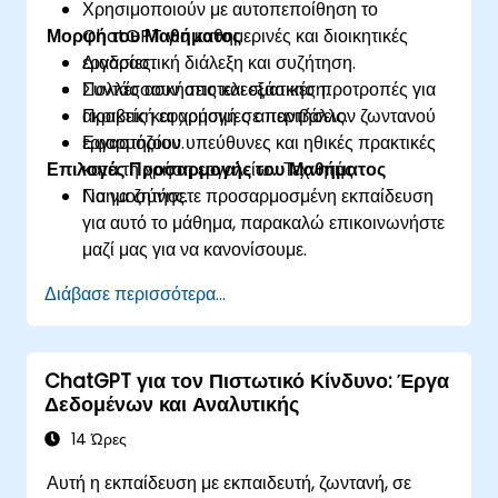
Χρησιμοποιούν με αυτοπεποίθηση το
Μορφή του Μαθήματος
ChatGPT για καθημερινές και διοικητικές
εργασίες.
Διαδραστική διάλεξη και συζήτηση.
Συντάσσουν αποτελεσματικές προτροπές για
Πολλές ασκήσεις και εξάσκηση.
ακριβείς και χρήσιμες απαντήσεις.
Πρακτική εφαρμογή σε περιβάλλον ζωντανού
Εφαρμόζουν υπεύθυνες και ηθικές πρακτικές
εργαστηρίου.
Επιλογές Προσαρμογής του Μαθήματος
κατά τη χρήση εργαλείων Τεχνητής
Νοημοσύνης.
Για να ζητήσετε προσαρμοσμένη εκπαίδευση
για αυτό το μάθημα, παρακαλώ επικοινωνήστε
μαζί μας για να κανονίσουμε.
Διάβασε περισσότερα...
ChatGPT για τον Πιστωτικό Κίνδυνο: Έργα
Δεδομένων και Αναλυτικής
14 Ώρες
Αυτή η εκπαίδευση με εκπαιδευτή, ζωντανή, σε