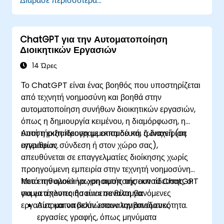
Διάβασε περισσότερα...
προτροπές που δημιουργούνται από AI.
Παράγουν και να αναλύουν διοικητικό
περιεχόμενο, όπως αναφορές και περιλήψεις.
ChatGPT για την Αυτοματοποίηση
Ενσωματώνουν το ChatGPT με εργαλεία
Διοικητικών Εργασιών
παραγωγικότητας και να αυτοματοποιούν
επαναλαμβανόμενες ροές εργασίας.
14 Ώρες
Το ChatGPT είναι ένας βοηθός που υποστηρίζεται
από τεχνητή νοημοσύνη και βοηθά στην
αυτοματοποίηση συνήθων διοικητικών εργασιών,
όπως η δημιουργία κειμένου, η διαμόρφωση, η
υποστήριξη προγραμματισμού και η διαχείριση
Αυτή η εκπαίδευση με εκπαιδευτή, ζωντανή (σε
εγγράφων.
απευθείας σύνδεση ή στον χώρο σας),
απευθύνεται σε επαγγελματίες διοίκησης χωρίς
προηγούμενη εμπειρία στην τεχνητή νοημοσύνη
που επιθυμούν να χρησιμοποιήσουν το ChatGPT
Μετά την ολοκλήρωση αυτής της εκπαίδευσης, οι
για να απλοποιήσουν επαναλαμβανόμενες
συμμετέχοντες θα είναι σε θέση να:
εργασίες και να βελτιώσουν την αποδοτικότητα.
Αυτοματοποιούν επαναλαμβανόμενες
εργασίες γραφής, όπως μηνύματα