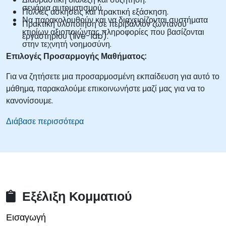
σενάρια αυτοματισμού.
Πολλές ασκήσεις και πρακτική εξάσκηση.
Να παρακολουθούν και να διαχειρίζονται συστήματα
Πρακτική υλοποίηση σε περιβάλλον ζωντανού
κτιρίων αξιοποιώντας πληροφορίες που βασίζονται
εργαστηρίου (live-lab).
στην τεχνητή νοημοσύνη.
Επιλογές Προσαρμογής Μαθήματος:
Για να ζητήσετε μια προσαρμοσμένη εκπαίδευση για αυτό το
μάθημα, παρακαλούμε επικοινωνήστε μαζί μας για να το
κανονίσουμε.
Διάβασε περισσότερα
Εξέλιξη Κομματιού
Εισαγωγή