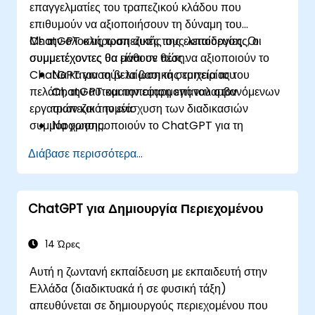
επαγγελματίες του τραπεζικού κλάδου που
επιθυμούν να αξιοποιήσουν τη δύναμη του
ChatGPT στις τραπεζικές τους λειτουργίες. Οι
Με την ολοκλήρωση αυτής της εκπαίδευσης, οι
συμμετέχοντες θα μάθουν πώς να αξιοποιούν το
συμμετέχοντες θα είναι σε θέση:
ChatGPT για τη βελτίωση της εμπειρίας του
Να κατανοούν τα βασικά στοιχεία του
πελάτη, την αυτοματοποίηση επαναλαμβανόμενων
ChatGPT και την εφαρμογή του στον
εργασιών και την ενίσχυση των διαδικασιών
τραπεζικό τομέα.
συμμόρφωσης.
Να χρησιμοποιούν το ChatGPT για τη
βελτίωση των αλληλεπιδράσεων με τους
Διάβασε περισσότερα...
πελάτες και την παροχή εξατομικευμένων
χρηματοοικονομικών συμβουλών.
Να αυτοματοποιούν επαναλαμβανόμενες
ChatGPT για Δημιουργία Περιεχομένου
τραπεζικές εργασίες χρησιμοποιώντας το
ChatGPT.
Να εφαρμόζουν το ChatGPT για τη
14 Ώρες
συμμόρφωση και τη διαχείριση κινδύνων στις
Αυτή η ζωντανή εκπαίδευση με εκπαιδευτή στην
τραπεζικές λειτουργίες.
Ελλάδα (διαδικτυακά ή σε φυσική τάξη)
απευθύνεται σε δημιουργούς περιεχομένου που