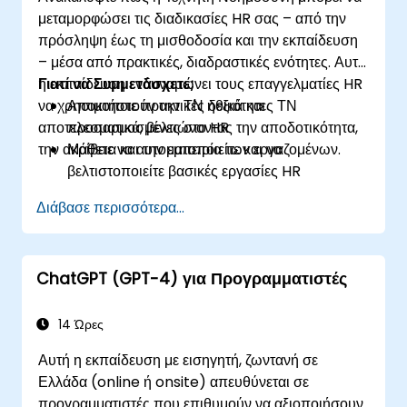
μεταμορφώσει τις διαδικασίες HR σας – από την
πρόσληψη έως τη μισθοδοσία και την εκπαίδευση
– μέσα από πρακτικές, διαδραστικές ενότητες. Αυτή
η εκπαίδευση ενδυναμώνει τους επαγγελματίες HR
Γιατί να Συμμετάσχετε;
να χρησιμοποιούν την ΤΝ ηθικά και
Αποκτήστε πρακτικές δεξιότητες ΤΝ
αποτελεσματικά, βελτιώνοντας την αποδοτικότητα,
προσαρμοσμένες στο HR
την ακρίβεια και την εμπειρία των εργαζομένων.
Μάθετε να αυτοματοποιείτε και να
βελτιστοποιείτε βασικές εργασίες HR
Κατανοήστε την ηθική χρήση και τη διαχείριση
Διάβασε περισσότερα...
κινδύνων
Προετοιμάστε τη λειτουργία HR σας για το
μέλλον
ChatGPT (GPT-4) για Προγραμματιστές
14 Ώρες
Αυτή η εκπαίδευση με εισηγητή, ζωντανή σε
Ελλάδα (online ή onsite) απευθύνεται σε
προγραμματιστές που επιθυμούν να αξιοποιήσουν