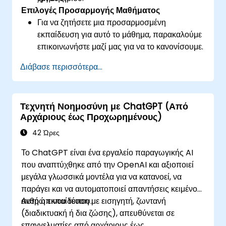
Επιλογές Προσαρμογής Μαθήματος
Για να ζητήσετε μια προσαρμοσμένη
εκπαίδευση για αυτό το μάθημα, παρακαλούμε
επικοινωνήστε μαζί μας για να το κανονίσουμε.
Διάβασε περισσότερα...
Τεχνητή Νοημοσύνη με ChatGPT (Από
Αρχάριους έως Προχωρημένους)
42 Ώρες
Το ChatGPT είναι ένα εργαλείο παραγωγικής AI
που αναπτύχθηκε από την OpenAI και αξιοποιεί
μεγάλα γλωσσικά μοντέλα για να κατανοεί, να
παράγει και να αυτοματοποιεί απαντήσεις κειμένου
ανθρώπινου τύπου.
Αυτή η εκπαίδευση με εισηγητή, ζωντανή
(διαδικτυακή ή δια ζώσης), απευθύνεται σε
επαγγελματίες από αρχάριους έως