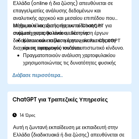
Ελλάδα (online ή δια ζώσης) απευθύνεται σε
επαγγελματίες ανάλυσης δεδομένων και
αναλυτικής αρχικού και μεσαίου επιπέδου που
επιθυμούν να αξιοποιήσουν το ChatGPT για
Μέχρι το τέλος αυτής της εκπαίδευσης, οι
ανάλυση χαρτοφυλακίου, υλοποίηση έργων
συμμετέχοντες θα είναι σε θέση να:
δεδομένων και εκτέλεση έργων αναλυτικής στη
Κατανοούν τα βασικά στοιχεία του ChatGPT
διαχείριση πιστωτικού κινδύνου.
και τις εφαρμογές του στον πιστωτικό κίνδυνο.
Πραγματοποιούν ανάλυση χαρτοφυλακίου
χρησιμοποιώντας τις δυνατότητες φυσικής
γλώσσας του ChatGPT.
Διάβασε περισσότερα...
Υλοποιούν έργα δεδομένων και αναλυτικής με
τη βοήθεια του ChatGPT.
Εξορθολογίζουν τις διαδικασίες λήψης
ChatGPT για Τραπεζικές Υπηρεσίες
αποφάσεων χρησιμοποιώντας το ChatGPT
στη ροή εργασίας του πιστωτικού κινδύνου.
Εντοπίζουν τις βέλτιστες πρακτικές για την
14 Ώρες
ενσωμάτωση του ChatGPT στις στρατηγικές
Αυτή η ζωντανή εκπαίδευση με εκπαιδευτή στην
διαχείρισης κινδύνου.
Ελλάδα (διαδικτυακά ή δια ζώσης) απευθύνεται σε