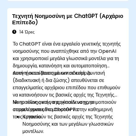
Τεχνητή Νοημοσύνη με ChatGPT (Αρχάριο
Επίπεδο)
14 Ώρες
Το ChatGPT είναι ένα εργαλείο γενετικής τεχνητής
νοημοσύνης που αναπτύχθηκε από την OpenAI
και χρησιμοποιεί μεγάλα γλωσσικά μοντέλα για τη
δημιουργία, κατανόηση και αυτοματοποίηση
απαντήσεων βασισμένων σε κείμενο.
Αυτή η εκπαίδευση με εκπαιδευτή, ζωντανή
(διαδικτυακή ή δια ζώσης) απευθύνεται σε
επαγγελματίες αρχάριου επιπέδου που επιθυμούν
να κατανοήσουν τις βασικές αρχές της Τεχνητής
Νοημοσύνης και να αρχίσουν να χρησιμοποιούν
Με το τέλος αυτής της εκπαίδευσης, οι
αποτελεσματικά το ChatGPT στην καθημερινή
συμμετέχοντες θα μπορούν να:
τους εργασία.
Κατανοούν τις βασικές αρχές της Τεχνητής
Νοημοσύνης και των μεγάλων γλωσσικών
μοντέλων.