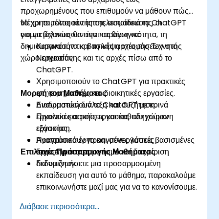
προχωρημένους που επιθυμούν να μάθουν πώς
να χρησιμοποιούν αποτελεσματικά το ChatGPT
Μέχρι το τέλος αυτής της εκπαίδευσης, οι
για να βελτιώσουν την παραγωγικότητα, τη
συμμετέχοντες θα είναι σε θέση να:
δημιουργικότητα και τη λήψη αποφάσεων στο
Κατανοούν τις βασικές αρχές της Τεχνητής
χώρο εργασίας.
Νοημοσύνης και τις αρχές πίσω από το
ChatGPT.
Χρησιμοποιούν το ChatGPT για πρακτικές
Μορφή του Μαθήματος
επιχειρηματικές και διοικητικές εργασίες.
Ενσωματώνουν το ChatGPT με κοινά
Διαδραστική διάλεξη και συζήτηση.
εργαλεία και ροές εργασίας του χώρου
Πρακτικές ασκήσεις και καθοδηγούμενη
εργασίας.
εξάσκηση.
Αναπτύσσουν προηγμένες λύσεις βασισμένες
Πραγματικά έργα και συνεργατικές
Επιλογές Προσαρμογής Μαθήματος
στην AI για αυτοματισμό και διαχείριση
δραστηριότητες.
δεδομένων.
Για να ζητήσετε μια προσαρμοσμένη
εκπαίδευση για αυτό το μάθημα, παρακαλούμε
επικοινωνήστε μαζί μας για να το κανονίσουμε.
Διάβασε περισσότερα...