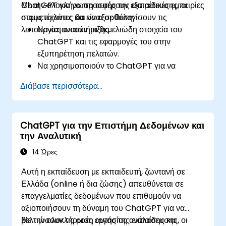
ChatGPT για να προσφέρουν εξαιρετικές εμπειρίες
Με την ολοκλήρωση αυτής της εκπαίδευσης, οι
στους πελάτες και να εξορθολογίσουν τις
συμμετέχοντες θα είναι σε θέση:
λειτουργίες υποστήριξης.
Να κατανοούν τα θεμελιώδη στοιχεία του
ChatGPT και τις εφαρμογές του στην
εξυπηρέτηση πελατών.
Να χρησιμοποιούν το ChatGPT για να
παρέχουν εξατομικευμένη και αποδοτική
Διάβασε περισσότερα...
υποστήριξη πελατών.
Να αναπτύσσουν αυτοματοποιημένα
chatbots που τροφοδοτούνται από το
ChatGPT για την Επιστήμη Δεδομένων και
ChatGPT για να χειρίζονται ερωτήματα
την Αναλυτική
πελατών.
Να εφαρμόζουν βέλτιστες πρακτικές για την
14 Ώρες
αξιοποίηση του ChatGPT σε σενάρια
Αυτή η εκπαίδευση με εκπαιδευτή, ζωντανή σε
εξυπηρέτησης πελατών.
Ελλάδα (online ή δια ζώσης) απευθύνεται σε
επαγγελματίες δεδομένων που επιθυμούν να
αξιοποιήσουν τη δύναμη του ChatGPT για να
βελτιώσουν τις ροές εργασίας ανάλυσης και
Με την ολοκλήρωση αυτής της εκπαίδευσης, οι