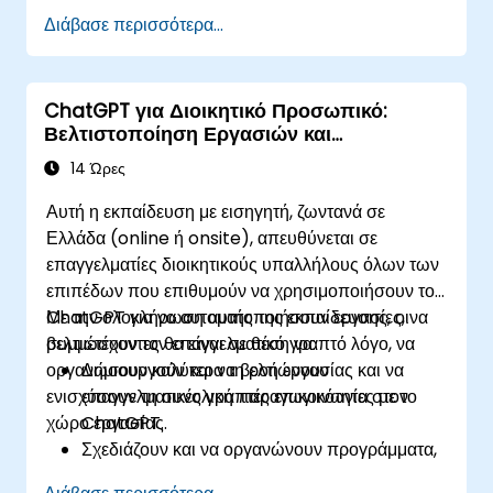
εφαρμογών.
Διάβασε περισσότερα...
Μάθουν τις βέλτιστες πρακτικές του ChatGPT
και τις πραγματικές εφαρμογές του.
ChatGPT για Διοικητικό Προσωπικό:
Βελτιστοποίηση Εργασιών και
Παραγωγικότητα
14 Ώρες
Αυτή η εκπαίδευση με εισηγητή, ζωντανά σε
Ελλάδα (online ή onsite), απευθύνεται σε
επαγγελματίες διοικητικούς υπαλλήλους όλων των
επιπέδων που επιθυμούν να χρησιμοποιήσουν το
ChatGPT για να αυτοματοποιήσουν εργασίες, να
Με την ολοκλήρωση αυτής της εκπαίδευσης, οι
βελτιώσουν τον επαγγελματικό γραπτό λόγο, να
συμμετέχοντες θα είναι σε θέση να:
οργανώσουν καλύτερα τη ροή εργασίας και να
Δημιουργούν και να βελτιώνουν
ενισχύσουν τη συνολική παραγωγικότητα στον
επαγγελματικές γραπτές επικοινωνίες με το
χώρο εργασίας.
ChatGPT.
Σχεδιάζουν και να οργανώνουν προγράμματα,
συναντήσεις και εργασίες χρησιμοποιώντας