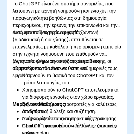
Το ChatGPT είναι ένα συστήμα συνομιλίας που
λειτουργεί με τεχνητή νοημοσύνη και ενισχύει την
παραγωγικότητα βοηθώντας στη δημιουργία
περιεχομένου, την έρευνα, την επικοινωνία και την
αυτοματοποίηση ροών εργασίας.
Αυτή η εκπαίδευση με εισηγητή, ζωντανή
(διαδικτυακή ή δια ζώσης), απευθύνεται σε
επαγγελματίες με καθόλου ή περιορισμένη εμπειρία
στην τεχνητή νοημοσύνη που επιθυμούν να
μεγιστοποιήσουν την αποδοτικότητά τους
Με την ολοκλήρωση αυτής της εκπαίδευσης, οι
αξιοποιώντας το ChatGPT στις καθημερινές τους
συμμετέχοντες θα είναι σε θέση να:
εργασίες.
Κατανοούν τα βασικά του ChatGPT και τον
τρόπο λειτουργίας του.
Χρησιμοποιούν το ChatGPT αποτελεσματικά
για διάφορες εργασίες στον χώρο εργασίας.
Μορφή του Μαθήματος
Βελτιστοποιούν τις προτροπές για καλύτερες
απαντήσεις.
Διαδραστική διάλεξη και συζήτηση.
Αναγνωρίζουν τους περιορισμούς του
Πλήθος ασκήσεων και πρακτικής εξάσκησης.
ChatGPT και υιοθετούν βέλτιστες πρακτικές
Πρακτική εφαρμογή σε περιβάλλον ζωντανού
χρήσης.
εργαστηρίου.