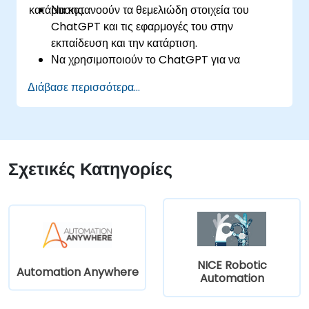
κατάρτισης.
Να κατανοούν τα θεμελιώδη στοιχεία του
ChatGPT και τις εφαρμογές του στην
εκπαίδευση και την κατάρτιση.
Να χρησιμοποιούν το ChatGPT για να
βελτιώσουν τη διδασκαλία και τον σχεδιασμό
Διάβασε περισσότερα...
διδακτικού υλικού.
Να αξιοποιούν το ChatGPT για
εξατομικευμένες μαθησιακές εμπειρίες.
Να αυτοματοποιούν διοικητικές εργασίες με το
ChatGPT.
Σχετικές Κατηγορίες
Να δημιουργούν προσαρμοσμένα μοντέλα
ChatGPT για συγκεκριμένες περιπτώσεις
χρήσης στην εκπαίδευση και κατάρτιση.
NICE Robotic
Automation Anywhere
Automation