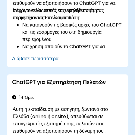
επιθυμούν να αξιοποιήσουν το ChatGPT για να
παράγουν ελκυστικό και υψηλής ποιότητας
Μέχρι το τέλος αυτής της εκπαίδευσης, οι
περιεχόμενο αποτελεσματικά.
συμμετέχοντες θα είναι σε θέση:
Να κατανοούν τις βασικές αρχές του ChatGPT
και τις εφαρμογές του στη δημιουργία
περιεχομένου.
Να χρησιμοποιούν το ChatGPT για να
παράγουν δημιουργικές ιδέες και να
Διάβασε περισσότερα...
ξεπερνούν το μπλοκάρισμα του συγγραφέα.
Να βελτιώνουν την ποιότητα και τη συνάφεια
του περιεχομένου με τη βοήθεια του ChatGPT.
ChatGPT για Εξυπηρέτηση Πελατών
Να εφαρμόζουν βέλτιστες πρακτικές για τη
χρήση του ChatGPT στις ροές εργασίας
δημιουργίας περιεχομένου.
14 Ώρες
Αυτή η εκπαίδευση με εισηγητή, ζωντανά στο
Ελλάδα (online ή onsite), απευθύνεται σε
επαγγελματίες εξυπηρέτησης πελατών που
επιθυμούν να αξιοποιήσουν τη δύναμη του