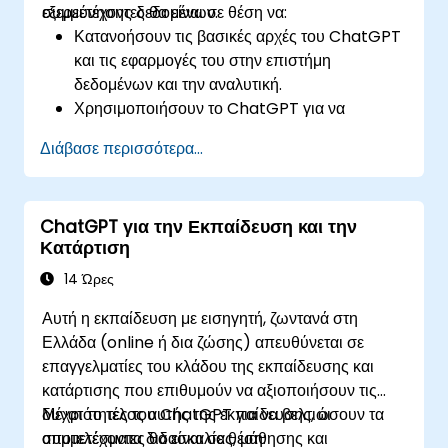
εξερεύνησης δεδομένων.
συμμετέχοντες θα είναι σε θέση να:
Κατανοήσουν τις βασικές αρχές του ChatGPT
και τις εφαρμογές του στην επιστήμη
δεδομένων και την αναλυτική.
Χρησιμοποιήσουν το ChatGPT για να
βοηθηθούν σε εργασίες εξερεύνησης και
Διάβασε περισσότερα...
ανάλυσης δεδομένων.
Αξιοποιήσουν το ChatGPT για να παράγουν
γνώσεις και να υποστηρίξουν διαδικασίες
ChatGPT για την Εκπαίδευση και την
λήψης αποφάσεων.
Κατάρτιση
Εφαρμόσουν βέλτιστες πρακτικές για την
ενσωμάτωση του ChatGPT στις ροές
14 Ώρες
εργασίας επιστήμης δεδομένων.
Αυτή η εκπαίδευση με εισηγητή, ζωντανά στη
Ελλάδα (online ή δια ζώσης) απευθύνεται σε
επαγγελματίες του κλάδου της εκπαίδευσης και
κατάρτισης που επιθυμούν να αξιοποιήσουν τις
δυνατότητες του ChatGPT για να βελτιώσουν τα
Μέχρι το τέλος αυτής της εκπαίδευσης, οι
αποτελέσματα διδασκαλίας, μάθησης και
συμμετέχοντες θα είναι σε θέση: