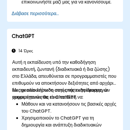
επικοινωνήστε μαζί μας για να κανονίσουμε.
Διάβασε περισσότερα...
ChatGPT
14 Ώρες
Αυτή η εκπαίδευση υπό την καθοδήγηση
εκπαιδευτή, ζωντανή (διαδικτυακά ή δια ζώσης)
στο Ελλάδα, απευθύνεται σε προγραμματιστές που
επιθυμούν να αποκτήσουν δεξιότητες από αρχάριο
έως μεσαίο επίπεδο στην ανάπτυξη εφαρμογών
Με την ολοκλήρωση αυτής της εκπαίδευσης, οι
χρησιμοποιώντας το ChatGPT.
συμμετέχοντες θα είναι σε θέση να:
Μάθουν και να κατανοήσουν τις βασικές αρχές
του ChatGPT.
Χρησιμοποιούν το ChatGPT για τη
δημιουργία και ανάπτυξη διαδικτυακών