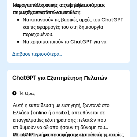
παράγουν ελκυστικό και υψηλής ποιότητας
Μέχρι το τέλος αυτής της εκπαίδευσης, οι
περιεχόμενο αποτελεσματικά.
συμμετέχοντες θα είναι σε θέση:
Να κατανοούν τις βασικές αρχές του ChatGPT
και τις εφαρμογές του στη δημιουργία
περιεχομένου.
Να χρησιμοποιούν το ChatGPT για να
παράγουν δημιουργικές ιδέες και να
Διάβασε περισσότερα...
ξεπερνούν το μπλοκάρισμα του συγγραφέα.
Να βελτιώνουν την ποιότητα και τη συνάφεια
του περιεχομένου με τη βοήθεια του ChatGPT.
ChatGPT για Εξυπηρέτηση Πελατών
Να εφαρμόζουν βέλτιστες πρακτικές για τη
χρήση του ChatGPT στις ροές εργασίας
δημιουργίας περιεχομένου.
14 Ώρες
Αυτή η εκπαίδευση με εισηγητή, ζωντανά στο
Ελλάδα (online ή onsite), απευθύνεται σε
επαγγελματίες εξυπηρέτησης πελατών που
επιθυμούν να αξιοποιήσουν τη δύναμη του
ChatGPT για να προσφέρουν εξαιρετικές εμπειρίες
Με την ολοκλήρωση αυτής της εκπαίδευσης, οι