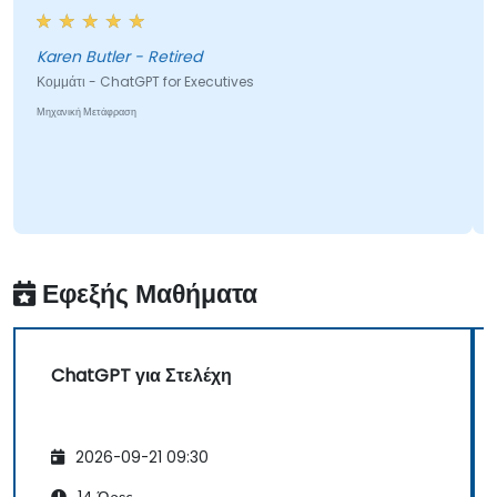
πρό
αν
Karen Butler - Retired
Κομμάτι - ChatGPT for Executives
Μηχανική Μετάφραση
Κομ
Μηχ
Εφεξής Μαθήματα
ChatGPT για Στελέχη
2026-09-21 09:30