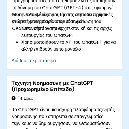
προγραμματιστές που επιθυμούν να αξιοποιήσουν
τη δύναμη του ChatGPT (GPT-4) στις εφαρμογές
τους. Οι συμμετέχοντες θα αποκτήσουν πρακτικές
Με την ολοκλήρωση αυτής της εκπαίδευσης, οι
γνώσεις και εμπειρία στην ενσωμάτωση του
συμμετέχοντες θα είναι σε θέση να:
ChatGPT στα έργα τους.
Κατανοήσουν την αρχιτεκτονική και τις αρχές
λειτουργίας του ChatGPT.
Χρησιμοποιήσουν το API του ChatGPT για να
αλληλεπιδρούν με το μοντέλο
προγραμματιστικά.
Διάβασε περισσότερα...
Αναπτύξουν συνομιλητικούς πράκτορες και
chatbots χρησιμοποιώντας το ChatGPT.
Εξερευνήσουν νέα χαρακτηριστικά και
Τεχνητή Νοημοσύνη με ChatGPT
λειτουργίες που προσφέρει το GPT-4 για να
(Προχωρημένο Επίπεδο)
ενισχύσουν τις εφαρμογές τους.
Προσαρμόσουν και βελτιστοποιήσουν το
14 Ώρες
ChatGPT για συγκεκριμένες εφαρμογές.
Το ChatGPT είναι μια ισχυρή πλατφόρμα τεχνητής
νοημοσύνης που επιτρέπει σε επαγγελματίες
τεχνικούς να δημιουργήσουν, να ενσωματώσουν