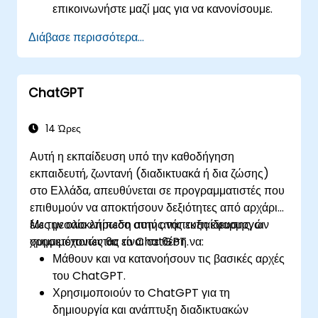
επικοινωνήστε μαζί μας για να κανονίσουμε.
Διάβασε περισσότερα...
ChatGPT
14 Ώρες
Αυτή η εκπαίδευση υπό την καθοδήγηση
εκπαιδευτή, ζωντανή (διαδικτυακά ή δια ζώσης)
στο Ελλάδα, απευθύνεται σε προγραμματιστές που
επιθυμούν να αποκτήσουν δεξιότητες από αρχάριο
έως μεσαίο επίπεδο στην ανάπτυξη εφαρμογών
Με την ολοκλήρωση αυτής της εκπαίδευσης, οι
χρησιμοποιώντας το ChatGPT.
συμμετέχοντες θα είναι σε θέση να:
Μάθουν και να κατανοήσουν τις βασικές αρχές
του ChatGPT.
Χρησιμοποιούν το ChatGPT για τη
δημιουργία και ανάπτυξη διαδικτυακών