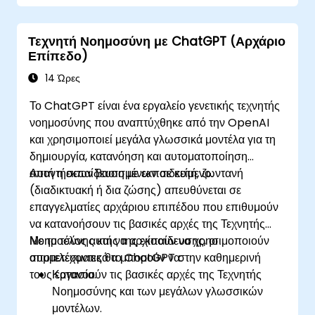
Τεχνητή Νοημοσύνη με ChatGPT (Αρχάριο
Επίπεδο)
14 Ώρες
Το ChatGPT είναι ένα εργαλείο γενετικής τεχνητής
νοημοσύνης που αναπτύχθηκε από την OpenAI
και χρησιμοποιεί μεγάλα γλωσσικά μοντέλα για τη
δημιουργία, κατανόηση και αυτοματοποίηση
απαντήσεων βασισμένων σε κείμενο.
Αυτή η εκπαίδευση με εκπαιδευτή, ζωντανή
(διαδικτυακή ή δια ζώσης) απευθύνεται σε
επαγγελματίες αρχάριου επιπέδου που επιθυμούν
να κατανοήσουν τις βασικές αρχές της Τεχνητής
Νοημοσύνης και να αρχίσουν να χρησιμοποιούν
Με το τέλος αυτής της εκπαίδευσης, οι
αποτελεσματικά το ChatGPT στην καθημερινή
συμμετέχοντες θα μπορούν να:
τους εργασία.
Κατανοούν τις βασικές αρχές της Τεχνητής
Νοημοσύνης και των μεγάλων γλωσσικών
μοντέλων.