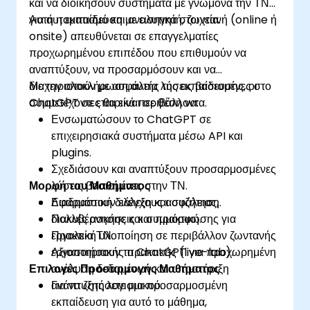
και να διοικήσουν συστήματα με γνώμονα την ΤΝ
για αυτοματισμό και αναλυτικά στοιχεία.
Αυτή η εκπαίδευση με εισηγητή, ζωντανή (online ή
onsite) απευθύνεται σε επαγγελματίες
προχωρημένου επιπέδου που επιθυμούν να
αναπτύξουν, να προσαρμόσουν και να
διαχειριστούν με ασφάλεια λύσεις βασισμένες στο
Με την ολοκλήρωση αυτής της εκπαίδευσης, οι
ChatGPT σε εταιρικά περιβάλλοντα.
συμμετέχοντες θα είναι σε θέση να:
Ενσωματώσουν το ChatGPT σε
επιχειρησιακά συστήματα μέσω API και
plugins.
Σχεδιάσουν και αναπτύξουν προσαρμοσμένες
Μορφή του Μαθήματος
λύσεις βασισμένες στην ΤΝ.
Εφαρμόσουν ελέγχους ασφάλειας,
Διαδραστική διάλεξη και συζήτηση.
διακυβέρνησης και συμμόρφωσης για
Πολλές ασκήσεις και πρακτική.
εργαλεία ΤΝ.
Πρακτική υλοποίηση σε περιβάλλον ζωντανής
Αξιοποιήσουν το ChatGPT για προχωρημένη
εργαστηριακής πρακτικής (live-lab).
Επιλογές Προσαρμογής Μαθήματος
ανάλυση δεδομένων και υποστήριξη
ανάπτυξης λογισμικού.
Για να ζητήσετε μια προσαρμοσμένη
εκπαίδευση για αυτό το μάθημα,