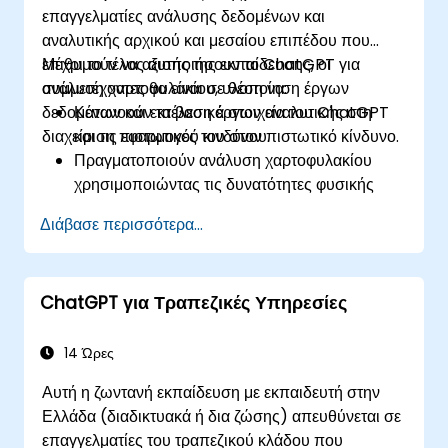
επαγγελματίες ανάλυσης δεδομένων και
αναλυτικής αρχικού και μεσαίου επιπέδου που
επιθυμούν να αξιοποιήσουν το ChatGPT για
Μέχρι το τέλος αυτής της εκπαίδευσης, οι
ανάλυση χαρτοφυλακίου, υλοποίηση έργων
συμμετέχοντες θα είναι σε θέση να:
δεδομένων και εκτέλεση έργων αναλυτικής στη
Κατανοούν τα βασικά στοιχεία του ChatGPT
διαχείριση πιστωτικού κινδύνου.
και τις εφαρμογές του στον πιστωτικό κίνδυνο.
Πραγματοποιούν ανάλυση χαρτοφυλακίου
χρησιμοποιώντας τις δυνατότητες φυσικής
γλώσσας του ChatGPT.
Διάβασε περισσότερα...
Υλοποιούν έργα δεδομένων και αναλυτικής με
τη βοήθεια του ChatGPT.
Εξορθολογίζουν τις διαδικασίες λήψης
ChatGPT για Τραπεζικές Υπηρεσίες
αποφάσεων χρησιμοποιώντας το ChatGPT
στη ροή εργασίας του πιστωτικού κινδύνου.
Εντοπίζουν τις βέλτιστες πρακτικές για την
14 Ώρες
ενσωμάτωση του ChatGPT στις στρατηγικές
Αυτή η ζωντανή εκπαίδευση με εκπαιδευτή στην
διαχείρισης κινδύνου.
Ελλάδα (διαδικτυακά ή δια ζώσης) απευθύνεται σε
επαγγελματίες του τραπεζικού κλάδου που