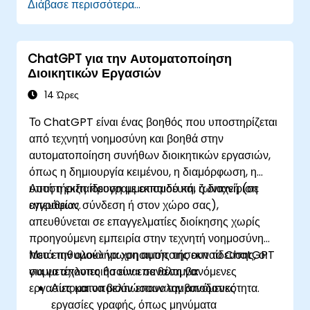
Διάβασε περισσότερα...
προτροπές που δημιουργούνται από AI.
Παράγουν και να αναλύουν διοικητικό
περιεχόμενο, όπως αναφορές και περιλήψεις.
ChatGPT για την Αυτοματοποίηση
Ενσωματώνουν το ChatGPT με εργαλεία
Διοικητικών Εργασιών
παραγωγικότητας και να αυτοματοποιούν
επαναλαμβανόμενες ροές εργασίας.
14 Ώρες
Το ChatGPT είναι ένας βοηθός που υποστηρίζεται
από τεχνητή νοημοσύνη και βοηθά στην
αυτοματοποίηση συνήθων διοικητικών εργασιών,
όπως η δημιουργία κειμένου, η διαμόρφωση, η
υποστήριξη προγραμματισμού και η διαχείριση
Αυτή η εκπαίδευση με εκπαιδευτή, ζωντανή (σε
εγγράφων.
απευθείας σύνδεση ή στον χώρο σας),
απευθύνεται σε επαγγελματίες διοίκησης χωρίς
προηγούμενη εμπειρία στην τεχνητή νοημοσύνη
που επιθυμούν να χρησιμοποιήσουν το ChatGPT
Μετά την ολοκλήρωση αυτής της εκπαίδευσης, οι
για να απλοποιήσουν επαναλαμβανόμενες
συμμετέχοντες θα είναι σε θέση να:
εργασίες και να βελτιώσουν την αποδοτικότητα.
Αυτοματοποιούν επαναλαμβανόμενες
εργασίες γραφής, όπως μηνύματα