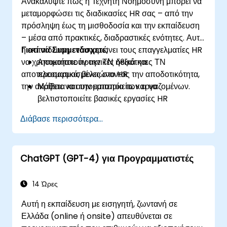
Ανακαλύψτε πώς η Τεχνητή Νοημοσύνη μπορεί να
μεταμορφώσει τις διαδικασίες HR σας – από την
πρόσληψη έως τη μισθοδοσία και την εκπαίδευση
– μέσα από πρακτικές, διαδραστικές ενότητες. Αυτή
η εκπαίδευση ενδυναμώνει τους επαγγελματίες HR
Γιατί να Συμμετάσχετε;
να χρησιμοποιούν την ΤΝ ηθικά και
Αποκτήστε πρακτικές δεξιότητες ΤΝ
αποτελεσματικά, βελτιώνοντας την αποδοτικότητα,
προσαρμοσμένες στο HR
την ακρίβεια και την εμπειρία των εργαζομένων.
Μάθετε να αυτοματοποιείτε και να
βελτιστοποιείτε βασικές εργασίες HR
Κατανοήστε την ηθική χρήση και τη διαχείριση
Διάβασε περισσότερα...
κινδύνων
Προετοιμάστε τη λειτουργία HR σας για το
μέλλον
ChatGPT (GPT-4) για Προγραμματιστές
14 Ώρες
Αυτή η εκπαίδευση με εισηγητή, ζωντανή σε
Ελλάδα (online ή onsite) απευθύνεται σε