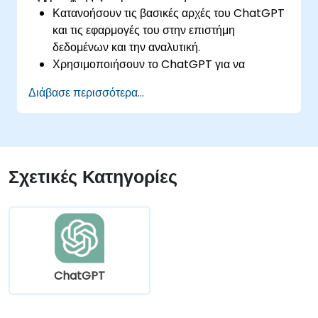
Κατανοήσουν τις βασικές αρχές του ChatGPT
και τις εφαρμογές του στην επιστήμη
δεδομένων και την αναλυτική.
Χρησιμοποιήσουν το ChatGPT για να
βοηθηθούν σε εργασίες εξερεύνησης και
Διάβασε περισσότερα...
ανάλυσης δεδομένων.
Αξιοποιήσουν το ChatGPT για να παράγουν
γνώσεις και να υποστηρίξουν διαδικασίες
λήψης αποφάσεων.
Εφαρμόσουν βέλτιστες πρακτικές για την
Σχετικές Κατηγορίες
ενσωμάτωση του ChatGPT στις ροές
εργασίας επιστήμης δεδομένων.
ChatGPT