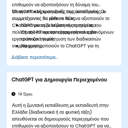
επιθυμούν να αξιοποιήσουν τη δύναμη του
ChatGPT στις τραπεζικές τους λειτουργίες. Οι
Με την ολοκλήρωση αυτής της εκπαίδευσης, οι
συμμετέχοντες θα μάθουν πώς να αξιοποιούν το
συμμετέχοντες θα είναι σε θέση:
ChatGPT για τη βελτίωση της εμπειρίας του
Να κατανοούν τα βασικά στοιχεία του
πελάτη, την αυτοματοποίηση επαναλαμβανόμενων
ChatGPT και την εφαρμογή του στον
εργασιών και την ενίσχυση των διαδικασιών
τραπεζικό τομέα.
συμμόρφωσης.
Να χρησιμοποιούν το ChatGPT για τη
βελτίωση των αλληλεπιδράσεων με τους
Διάβασε περισσότερα...
πελάτες και την παροχή εξατομικευμένων
χρηματοοικονομικών συμβουλών.
Να αυτοματοποιούν επαναλαμβανόμενες
ChatGPT για Δημιουργία Περιεχομένου
τραπεζικές εργασίες χρησιμοποιώντας το
ChatGPT.
Να εφαρμόζουν το ChatGPT για τη
14 Ώρες
συμμόρφωση και τη διαχείριση κινδύνων στις
Αυτή η ζωντανή εκπαίδευση με εκπαιδευτή στην
τραπεζικές λειτουργίες.
Ελλάδα (διαδικτυακά ή σε φυσική τάξη)
απευθύνεται σε δημιουργούς περιεχομένου που
επιθυμούν να αξιοποιήσουν το ChatGPT για να