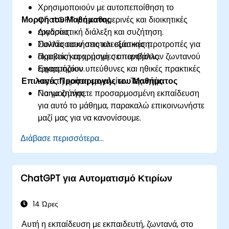
Χρησιμοποιούν με αυτοπεποίθηση το
Μορφή του Μαθήματος
ChatGPT για καθημερινές και διοικητικές
εργασίες.
Διαδραστική διάλεξη και συζήτηση.
Συντάσσουν αποτελεσματικές προτροπές για
Πολλές ασκήσεις και εξάσκηση.
ακριβείς και χρήσιμες απαντήσεις.
Πρακτική εφαρμογή σε περιβάλλον ζωντανού
Εφαρμόζουν υπεύθυνες και ηθικές πρακτικές
εργαστηρίου.
Επιλογές Προσαρμογής του Μαθήματος
κατά τη χρήση εργαλείων Τεχνητής
Νοημοσύνης.
Για να ζητήσετε προσαρμοσμένη εκπαίδευση
για αυτό το μάθημα, παρακαλώ επικοινωνήστε
μαζί μας για να κανονίσουμε.
Διάβασε περισσότερα...
ChatGPT για Αυτοματισμό Κτιρίων
14 Ώρες
Αυτή η εκπαίδευση με εκπαιδευτή, ζωντανά, στο