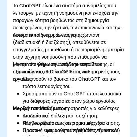
Το ChatGPT είναι ένα συστήμα συνομιλίας που
λειτουργεί με τεχνητή νοημοσύνη και ενισχύει την
παραγωγικότητα βοηθώντας στη δημιουργία
περιεχομένου, την έρευνα, την επικοινωνία και την
αυτοματοποίηση ροών εργασίας.
Αυτή η εκπαίδευση με εισηγητή, ζωντανή
(διαδικτυακή ή δια ζώσης), απευθύνεται σε
επαγγελματίες με καθόλου ή περιορισμένη εμπειρία
στην τεχνητή νοημοσύνη που επιθυμούν να
μεγιστοποιήσουν την αποδοτικότητά τους
Με την ολοκλήρωση αυτής της εκπαίδευσης, οι
αξιοποιώντας το ChatGPT στις καθημερινές τους
συμμετέχοντες θα είναι σε θέση να:
εργασίες.
Κατανοούν τα βασικά του ChatGPT και τον
τρόπο λειτουργίας του.
Χρησιμοποιούν το ChatGPT αποτελεσματικά
για διάφορες εργασίες στον χώρο εργασίας.
Μορφή του Μαθήματος
Βελτιστοποιούν τις προτροπές για καλύτερες
απαντήσεις.
Διαδραστική διάλεξη και συζήτηση.
Αναγνωρίζουν τους περιορισμούς του
Πλήθος ασκήσεων και πρακτικής εξάσκησης.
ChatGPT και υιοθετούν βέλτιστες πρακτικές
Πρακτική εφαρμογή σε περιβάλλον ζωντανού