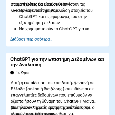
στους πελάτες και να εξορθολογίσουν τις
συμμετέχοντες θα είναι σε θέση:
λειτουργίες υποστήριξης.
Να κατανοούν τα θεμελιώδη στοιχεία του
ChatGPT και τις εφαρμογές του στην
εξυπηρέτηση πελατών.
Να χρησιμοποιούν το ChatGPT για να
παρέχουν εξατομικευμένη και αποδοτική
Διάβασε περισσότερα...
υποστήριξη πελατών.
Να αναπτύσσουν αυτοματοποιημένα
chatbots που τροφοδοτούνται από το
ChatGPT για την Επιστήμη Δεδομένων και
ChatGPT για να χειρίζονται ερωτήματα
την Αναλυτική
πελατών.
Να εφαρμόζουν βέλτιστες πρακτικές για την
14 Ώρες
αξιοποίηση του ChatGPT σε σενάρια
Αυτή η εκπαίδευση με εκπαιδευτή, ζωντανή σε
εξυπηρέτησης πελατών.
Ελλάδα (online ή δια ζώσης) απευθύνεται σε
επαγγελματίες δεδομένων που επιθυμούν να
αξιοποιήσουν τη δύναμη του ChatGPT για να
βελτιώσουν τις ροές εργασίας ανάλυσης και
Με την ολοκλήρωση αυτής της εκπαίδευσης, οι
εξερεύνησης δεδομένων.
συμμετέχοντες θα είναι σε θέση να: