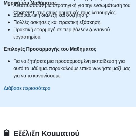
Μορφή του Μαθήματος
Αναπτύσσουν μια στρατηγική για την ενσωμάτωση του
ChatGPT στις επιχειρηματικές τους λειτουργίες.
Διαδραστική διάλεξη και συζήτηση.
Πολλές ασκήσεις και πρακτική εξάσκηση.
Πρακτική εφαρμογή σε περιβάλλον ζωντανού
εργαστηρίου.
Επιλογές Προσαρμογής του Μαθήματος
Για να ζητήσετε μια προσαρμοσμένη εκπαίδευση για
αυτό το μάθημα, παρακαλούμε επικοινωνήστε μαζί μας
για να το κανονίσουμε.
Διάβασε περισσότερα
Εξέλιξη Κομματιού