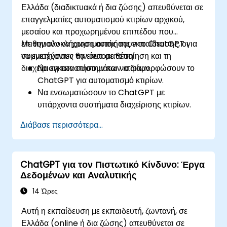
Ελλάδα (διαδικτυακά ή δια ζώσης) απευθύνεται σε
επαγγελματίες αυτοματισμού κτιρίων αρχικού,
μεσαίου και προχωρημένου επιπέδου που
επιθυμούν να χρησιμοποιήσουν το ChatGPT για
Με την ολοκλήρωση αυτής της εκπαίδευσης, οι
να ενισχύσουν την αυτοματοποίηση και τη
συμμετέχοντες θα είναι σε θέση:
διαχείριση των συστημάτων κτιρίων.
Να εγκαταστήσουν και να διαμορφώσουν το
ChatGPT για αυτοματισμό κτιρίων.
Να ενσωματώσουν το ChatGPT με
υπάρχοντα συστήματα διαχείρισης κτιρίων.
Να αυτοματοποιήσουν τον έλεγχο συστημάτων
Διάβασε περισσότερα...
φωτισμού, HVAC και πυρασφάλειας
χρησιμοποιώντας το ChatGPT.
Να αναπτύξουν και να υλοποιήσουν
ChatGPT για τον Πιστωτικό Κίνδυνο: Έργα
προσαρμοσμένα σενάρια αυτοματισμού.
Δεδομένων και Αναλυτικής
Να παρακολουθούν και να διαχειρίζονται
συστήματα κτιρίων αξιοποιώντας πληροφορίες
14 Ώρες
που βασίζονται στην τεχνητή νοημοσύνη.
Αυτή η εκπαίδευση με εκπαιδευτή, ζωντανή, σε
Ελλάδα (online ή δια ζώσης) απευθύνεται σε