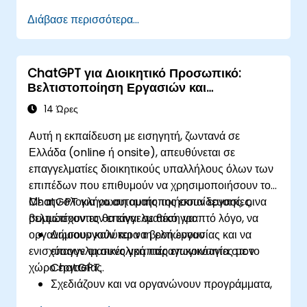
εφαρμογών.
Διάβασε περισσότερα...
Μάθουν τις βέλτιστες πρακτικές του ChatGPT
και τις πραγματικές εφαρμογές του.
ChatGPT για Διοικητικό Προσωπικό:
Βελτιστοποίηση Εργασιών και
Παραγωγικότητα
14 Ώρες
Αυτή η εκπαίδευση με εισηγητή, ζωντανά σε
Ελλάδα (online ή onsite), απευθύνεται σε
επαγγελματίες διοικητικούς υπαλλήλους όλων των
επιπέδων που επιθυμούν να χρησιμοποιήσουν το
ChatGPT για να αυτοματοποιήσουν εργασίες, να
Με την ολοκλήρωση αυτής της εκπαίδευσης, οι
βελτιώσουν τον επαγγελματικό γραπτό λόγο, να
συμμετέχοντες θα είναι σε θέση να:
οργανώσουν καλύτερα τη ροή εργασίας και να
Δημιουργούν και να βελτιώνουν
ενισχύσουν τη συνολική παραγωγικότητα στον
επαγγελματικές γραπτές επικοινωνίες με το
χώρο εργασίας.
ChatGPT.
Σχεδιάζουν και να οργανώνουν προγράμματα,
συναντήσεις και εργασίες χρησιμοποιώντας