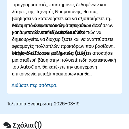
προγραμματιστές, επιστήμονες δεδομένων και
λάτρεις της Τεχνητής Νοημοσύνης, θα σας
βοηθήσει να κατανοήσετε και να αξιοποιήσετε τη
δύναμη των πρακτορικών συστημάτων ΤΝ
Μέσα από έναν συνδυασμό πρακτικών ασκήσεων
χρησιμοποιώντας το
και ζωντανών επιδείξεων, θα μάθετε πώς να
AutoGen v0.4
.
δημιουργείτε, να διαχειρίζεστε και να αναπτύσσετε
εφαρμογές πολλαπλών πρακτόρων που βασίζονται
σε Μεγάλα Γλωσσικά Μοντέλα (LLM).
Μέχρι το τέλος του μαθήματος, θα έχετε αποκτήσει
μια σταθερή βάση στην πολυεπίπεδη αρχιτεκτονική
του AutoGen, θα κατέχετε την ασύγχρονη
επικοινωνία μεταξύ πρακτόρων και θα
εξερευνήσετε πραγματικές περιπτώσεις χρήσης και
Διάβασε περισσότερα...
βέλτιστες πρακτικές για την ανάπτυξη
κλιμακούμενων και ευφυών εφαρμογών που
οδηγούνται από LLM.
Τελευταία Ενημέρωση:
2026-03-19
Σχόλια(1)