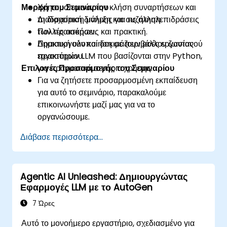
Μορφή του Σεμιναρίου
Χρησιμοποιούν την κλήση συναρτήσεων και
τη διαχείριση μνήμης για τις αλληλεπιδράσεις
Διαδραστική διάλεξη και συζήτηση.
των πρακτόρων.
Πολλές ασκήσεις και πρακτική.
Δημιουργούν και δοκιμάζουν ροές εργασίας
Πρακτική υλοποίηση σε περιβάλλον ζωντανού
πρακτόρων LLM που βασίζονται στην Python,
εργαστηρίου.
Επιλογές Προσαρμογής του Σεμιναρίου
για πραγματικά σενάρια χρήσης.
Για να ζητήσετε προσαρμοσμένη εκπαίδευση
για αυτό το σεμινάριο, παρακαλούμε
επικοινωνήστε μαζί μας για να το
οργανώσουμε.
Διάβασε περισσότερα...
Agentic AI Unleashed: Δημιουργώντας
Εφαρμογές LLM με το AutoGen
7 Ώρες
Αυτό το μονοήμερο εργαστήριο, σχεδιασμένο για