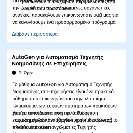
Για όσους ενδιαφέρονται να προσαρμόσουν αυτή
βελτιώνουν τη διαχείριση περιβάλλοντος στη
την εκπαίδευση σε συγκεκριμένες οργανωτικές
λογική των πρακτόρων.
ανάγκες, παρακαλούμε επικοινωνήστε μαζί μας για
να κανονίσουμε ένα προσαρμοσμένο πρόγραμμα.
Διάβασε περισσότερα...
AutoGen για Αυτοματισμό Τεχνητής
Νοημοσύνης σε Επιχειρήσεις
21 Ώρες
Το μάθημα AutoGen για Αυτοματισμό Τεχνητής
Νοημοσύνης σε Επιχειρήσεις είναι ένα πρακτικό
μάθημα που επικεντρώνεται στην υλοποίηση
κλιμακούμενων, ευφυών συστημάτων πρακτόρων
για την αυτοματοποίηση πολύπλοκων
Αυτή η εκπαίδευση υπό την καθοδήγηση
επιχειρηματικών λειτουργιών χρησιμοποιώντας το
εκπαιδευτή, ζωντανή (διαδικτυακή ή δια ζώσης)
πλαίσιο AutoGen.
απευθύνεται σε επαγγελματίες Τεχνητής