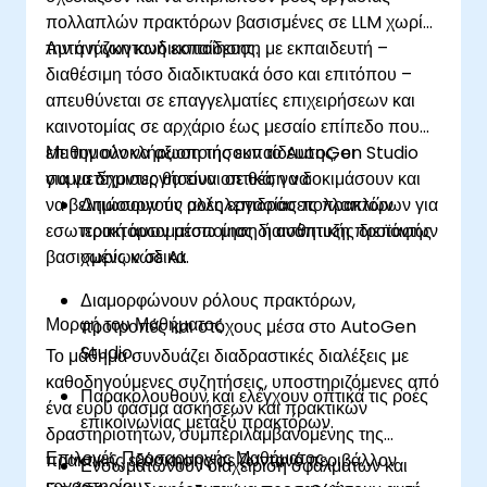
πολλαπλών πρακτόρων βασισμένες σε LLM χωρίς
την ανάγκη κωδικοποίησης.
Αυτή η ζωντανή εκπαίδευση με εκπαιδευτή –
διαθέσιμη τόσο διαδικτυακά όσο και επιτόπου –
απευθύνεται σε επαγγελματίες επιχειρήσεων και
καινοτομίας σε αρχάριο έως μεσαίο επίπεδο που
επιθυμούν να αξιοποιήσουν το AutoGen Studio
Με την ολοκλήρωση της εκπαίδευσης, οι
για να δημιουργήσουν οπτικά, να δοκιμάσουν και
συμμετέχοντες θα είναι σε θέση να:
να βελτιώσουν τις αλληλεπιδράσεις πρακτόρων για
Δημιουργούν ροές εργασίας πολλαπλών
εσωτερική αυτοματοποίηση ή ανάπτυξη προϊόντων
πρακτόρων μέσω μιας διαισθητικής διεπαφής
βασισμένων σε AI.
χωρίς κώδικα.
Διαμορφώνουν ρόλους πρακτόρων,
Μορφή του Μαθήματος
προτροπές και στόχους μέσα στο AutoGen
Studio.
Το μάθημα συνδυάζει διαδραστικές διαλέξεις με
καθοδηγούμενες συζητήσεις, υποστηριζόμενες από
Παρακολουθούν και ελέγχουν οπτικά τις ροές
ένα ευρύ φάσμα ασκήσεων και πρακτικών
επικοινωνίας μεταξύ πρακτόρων.
δραστηριοτήτων, συμπεριλαμβανομένης της
Επιλογές Προσαρμογής Μαθήματος
πρακτικής εξάσκησης σε ζωντανό περιβάλλον
Ενσωματώνουν διαχείριση σφαλμάτων και
εργαστηρίου.