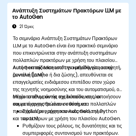
Ανάπτυξη Συστημάτων Πρακτόρων LLM με
το AutoGen
21 Ώρες
Το σεμινάριο Ανάπτυξη Συστημάτων Πρακτόρων
LLM με το AutoGen είναι ένα πρακτικό σεμινάριο
που επικεντρώνεται στην ανάπτυξη συστημάτων
πολλαπλών πρακτόρων με χρήση του πλαισίου
AutoGen της Microsoft για μεγάλα γλωσσικά
Αυτή η εκπαίδευση υπό την καθοδήγηση εισηγητή,
μοντέλα (LLM).
ζωντανή (online ή δια ζώσης), απευθύνεται σε
επαγγελματίες ενδιάμεσου επιπέδου στον χώρο
της τεχνητής νοημοσύνης και του αυτοματισμού, οι
οποίοι επιθυμούν να σχεδιάσουν, να υλοποιήσουν
Μέχρι το τέλος αυτής της εκπαίδευσης, οι
και να ενορχηστρώσουν συστήματα πολλαπλών
συμμετέχοντες θα είναι σε θέση να:
πρακτόρων με χρήση του AutoGen, της Python
Σχεδιάζουν αρχιτεκτονικές πολλαπλών
και των LLM.
πρακτόρων με χρήση του πλαισίου AutoGen.
Ρυθμίζουν τους ρόλους, τις δυνατότητες και τις
συμπεριφορές συντονισμού των πρακτόρων.