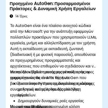
Προηγμένο AutoGen: Προσαρμοσμένοι
Πράκτορες & Δυναμική Χρήση Εργαλείων
14 Ώρες
Το AutoGen είναι ένα πλαίσιο ανοιχτού κώδικα
από την Microsoft για την ανάπτυξη εφαρμογών
πολλαπλών πρακτόρων που χρησιμοποιούν LLMs,
εργαλεία, μνήμη και αλληλεπίδραση με τον χρήστη.
Αυτή η εκπαίδευση με εκπαιδευτή, ζωντανή
(διαδικτυακή ή με φυσική παρουσία), απευθύνεται
σε προχωρημένους προγραμματιστές και
αρχιτέκτονες που επιθυμούν να σχεδιάσουν και να
αναπτύξουν βαθιά προσαρμοσμένους πράκτορες
Με την ολοκλήρωση αυτής της εκπαίδευσης, οι
χρησιμοποιώντας τα APIs της AutoGen που
συμμετέχοντες θα είναι σε θέση να:
βασίζονται στην Python, τις δυνατότητες κλήσης
Αναπτύσσουν προσαρμοσμένους πράκτορες
συναρτήσεων και τις αρθρωτές αλυσίδες
με λογική ανά ρόλο και δρομολόγηση
εργαλείων.
εργαλείων.
Δημιουργούν δυναμικές ροές εργασίας
Μορφή του Μαθήματος
χρησιμοποιώντας προηγμένη κλήση