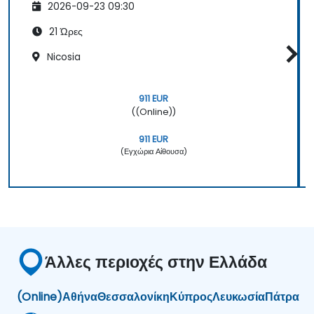
2026-09-23 09:30
21 Ώρες
Nicosia
911 EUR
((Online))
911 EUR
(Εγχώρια Αίθουσα)
Άλλες περιοχές στην Ελλάδα
(Online)
Αθήνα
Θεσσαλονίκη
Κύπρος
Λευκωσία
Πάτρα