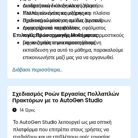
συναρτήσεων και εναλλαγή πλαισίου.
Διαδραστική διάλεξη και συζήτηση.
Υλοποιούν ενότητες μνήμης και πλαίσια
Πολλές ασκήσεις και εξάσκηση.
σχεδιασμού μέσα σε ομάδες πρακτόρων.
Πρακτική υλοποίηση σε ένα ζωντανό
Διαχειρίζονται καταστάσεις σφάλματος
εργαστηριακό περιβάλλον.
Επιλογές Προσαρμογής Μαθήματος
πολλαπλών πρακτόρων και προσαρμοστικούς
μηχανισμούς επαναπροσπάθειας.
Για να ζητήσετε μια προσαρμοσμένη
εκπαίδευση για αυτό το μάθημα, παρακαλούμε
επικοινωνήστε μαζί μας για να οργανωθεί.
Διάβασε περισσότερα...
Σχεδιασμός Ροών Εργασίας Πολλαπλών
Πρακτόρων με το AutoGen Studio
14 Ώρες
Το AutoGen Studio λειτουργεί ως μια οπτική
πλατφόρμα που επιτρέπει στους χρήστες να
σχεδιάζουν και να επιβλέπουν ροές εργασίας