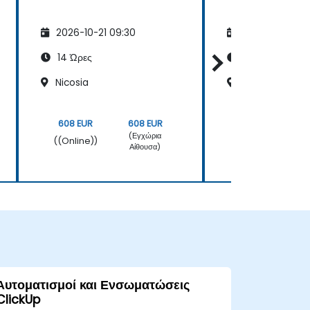
2026-10-21 09:30
2026-11-04 09
14 Ώρες
14 Ώρες
Nicosia
Λευκωσία
608 EUR
608 EUR
608 EUR
(Εγχώρια
((Online))
((Online))
Αίθουσα)
Αυτοματισμοί και Ενσωματώσεις
ClickUp