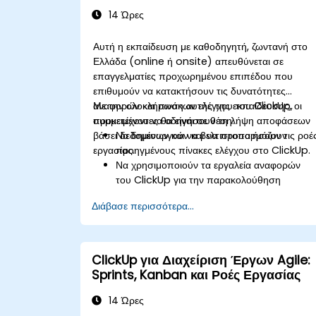
14 Ώρες
Αυτή η εκπαίδευση με καθοδηγητή, ζωντανή στο
Ελλάδα (online ή onsite) απευθύνεται σε
επαγγελματίες προχωρημένου επιπέδου που
επιθυμούν να κατακτήσουν τις δυνατότητες
αναφορών και πινάκων ελέγχου του ClickUp,
Με την ολοκλήρωση αυτής της εκπαίδευσης, οι
προκειμένου να οδηγήσουν τη λήψη αποφάσεων
συμμετέχοντες θα είναι σε θέση:
βάσει δεδομένων και να βελτιστοποιήσουν τις ροέ
Να δημιουργούν και να προσαρμόζουν
εργασίας.
προηγμένους πίνακες ελέγχου στο ClickUp.
Να χρησιμοποιούν τα εργαλεία αναφορών
του ClickUp για την παρακολούθηση
βασικών δεικτών απόδοσης (KPIs).
Διάβασε περισσότερα...
Να αυτοματοποιούν τη συλλογή και την
οπτικοποίηση δεδομένων.
Να ενσωματώνουν εξωτερικές πηγές
δεδομένων για ολοκληρωμένες αναλύσεις.
ClickUp για Διαχείριση Έργων Agile:
Να βελτιστοποιούν τους πίνακες ελέγχου για
Sprints, Kanban και Ροές Εργασίας
συνεργασία ομάδας και αναφορές προς
διοικητικά στελέχη.
14 Ώρες