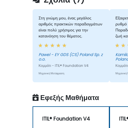
Στη γνώμη μου, ένας μεγάλος
Εξαιρε
αριθμός πρακτικών παραδειγμάτων
ρυθμό 
είναι πολύ χρήσιμος για την
Παραδε
κατανόηση του θέματος.
ζωή κα
πρακτι
ασκήσε
οριοθε
Pawel - EY GDS (CS) Poland Sp. z
Kamila
o.o.
Poland
ολοκλ
Κομμάτι - ITIL® Foundation V4
χώρος 
Κομμάτι
απαντή
Μηχανική Μετάφραση
Μηχανική
σχετικ
συνεργ
συμμετ
Εφεξής Μαθήματα
ITIL® Foundation V4
ITI