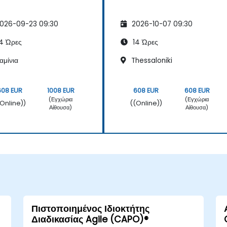
026-09-23 09:30
2026-10-07 09:30
4 Ώρες
14 Ώρες
αμίνια
Thessaloniki
608 EUR
1008 EUR
608 EUR
608 EUR
(Εγχώρια
(Εγχώρια
(Online))
((Online))
Αίθουσα)
Αίθουσα)
Πιστοποιημένος Ιδιοκτήτης
Διαδικασίας Agile (CAPO)®