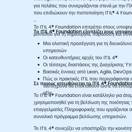
για πελάτες που συνεργάζονται στενά με την 
που επιδιώκουν την πιστοποίηση ITIL® 4 Found
Το ITIL 4® Foundation επιτρέπει στους υποψ
Το ITIL 4® Foundation εξοπλίζει τους υποψη
μοντέλου για τη δημιουργία, παράδοση και συ
Μια ολιστική προσέγγιση για τη διευκόλυν
υπηρεσιών
Οι κατευθυντήριες αρχές του ITIL 4®
Οι τέσσερις διαστάσεις της Διαχείρισης Υ
Βασικές έννοιες από Lean, Agile, DevOps κ
Πώς οι πρακτικές ITIL που περιγράφονται σ
Σε ποιους απευθύνεται το ITIL 4® Foundatio
ταυτόχρονα θα επεκταθούν ώστε να ενσωμα
αξία.
Το ITIL 4® Foundation είναι κατάλληλο για άτο
χρησιμοποιηθεί για τη βελτίωση της ποιότητα
επαγγελματίες Πληροφορικής που εργάζονται σε
συνολικό πρόγραμμα βελτίωσης υπηρεσιών.
Το ITIL 4® συνεχίζει να υποστηρίζει την κοιν