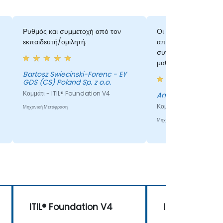
Ρυθμός και συμμετοχή από τον
Οι παραπάνω μικρές
εκπαιδευτή/ομιλητή.
από πραγματικές ιστ
συνδέονται άμεσα με
μαθήματος, τα οποία
καταλάβω πιο εύκολα
Bartosz Swiecinski-Forenc - EY
GDS (CS) Poland Sp. z o.o.
Κομμάτι - ITIL® Foundation V4
Andrei Codrea
Κομμάτι - ITIL® Founda
Μηχανική Μετάφραση
Μηχανική Μετάφραση
ITIL® Foundation V4
ITIL® Foundat