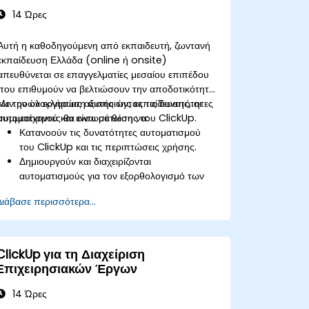
14 Ώρες
Αυτή η καθοδηγούμενη από εκπαιδευτή, ζωντανή
εκπαίδευση Ελλάδα (online ή onsite)
απευθύνεται σε επαγγελματίες μεσαίου επιπέδου
που επιθυμούν να βελτιώσουν την αποδοτικότητα
των ροών εργασίας αξιοποιώντας τις δυνατότητες
Με την ολοκλήρωση αυτής της εκπαίδευσης, οι
αυτοματισμού και ενσωμάτωσης του ClickUp.
συμμετέχοντες θα είναι σε θέση να:
Κατανοούν τις δυνατότητες αυτοματισμού
του ClickUp και τις περιπτώσεις χρήσης.
Δημιουργούν και διαχειρίζονται
αυτοματισμούς για τον εξορθολογισμό των
ροών εργασίας.
Διάβασε περισσότερα...
Ενσωματώνουν το ClickUp με εργαλεία
τρίτων όπως το Slack, το Google Drive και
το Zapier.
Ρυθμίζουν εναύσματα, συνθήκες και ενέργειες
ClickUp για τη Διαχείριση
για την αυτοματοποιημένη διαχείριση
Επιχειρησιακών Έργων
εργασιών.
Βελτιστοποιούν τη συνεργασία της ομάδας
14 Ώρες
μέσω αυτοματισμών και ενσωματώσεων.