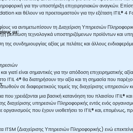
Πληροφορική για την υποστήριξη επιχειρησιακών αναγκών. Επί
ation και θέλουν να προετοιμαστούν για την εξέταση ITIL® 4 
ηφίους να αντιμετωπίσουν τη Διαχείριση Υπηρεσιών Πληροφορι
φίους με:
νεχή βελτίωση τεχνολογικά υποστηριζόμενων προϊόντων και υπ
ση της συνδημιουργίας αξίας με πελάτες και άλλους ενδιαφερόμ
πηρεσιών
αι γιατί είναι σημαντικές για την απόδοση επιχειρηματικής αξί
το ITIL 4® θα διατηρήσουν την αξία και τη σημασία που παρέχου
n:
τωθούν σε διαφορετικούς τομείς της διαχείρισης υπηρεσιών κα
μα που χρειάζονται μια βασική κατανόηση του πλαισίου ITIL® κα
ς της διαχείρισης υπηρεσιών Πληροφορικής εντός ενός οργανισ
 οργανισμούς που έχουν υιοθετήσει το ITIL® και, επομένως, πρέ
ότητα ITSM (Διαχείρισης Υπηρεσιών Πληροφορικής) ενώ επεκτεί