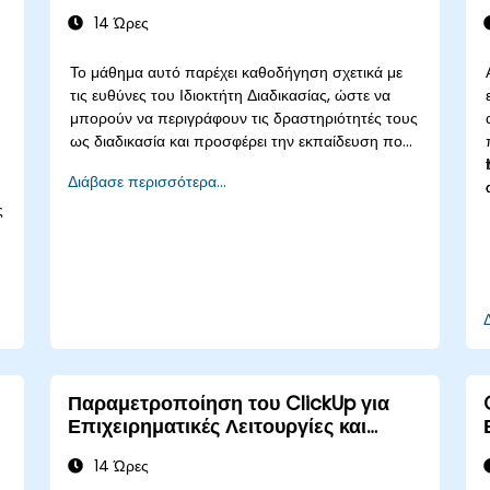
14 Ώρες
Το μάθημα αυτό παρέχει καθοδήγηση σχετικά με
τις ευθύνες του Ιδιοκτήτη Διαδικασίας, ώστε να
μπορούν να περιγράφουν τις δραστηριότητές τους
ως διαδικασία και προσφέρει την εκπαίδευση που
απαιτείται για την επίβλεψη του σχεδιασμού, του
Διάβασε περισσότερα...
ανασχεδιασμού και της βελτίωσης των
ς
διαδικασιών IT Service Management (ITSM),
ιδιαίτερα στο πλαίσιο του Agile Service
Management. Οι συμμετέχοντες μαθαίνουν πώς
να εφαρμόζουν πρακτικές Scrum στις ευθύνες του
Ιδιοκτήτη Διαδικασίας και χρησιμοποιούν αρχές και
πρακτικές Agile και Lean για να εφαρμόσουν
‘αρκετή’ διαδικασία και πώς να ευθυγραμμίζουν
συνεχώς την απόδοση της διαδικασίας με τους
συνολικούς επιχειρηματικούς στόχους.
Παραμετροποίηση του ClickUp για
Επιχειρηματικές Λειτουργίες και
Διαχείριση Διαδικασιών
14 Ώρες