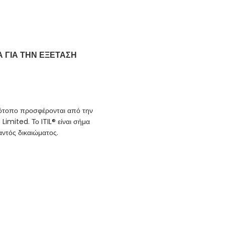
Α ΓΙΑ ΤΗΝ ΕΞΕΤΑΣΗ
στότοπο προσφέρονται από την
imited. Το ITIL® είναι σήμα
αντός δικαιώματος.