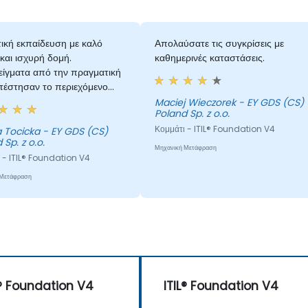
τική εκπαίδευση με καλό
Απολαύσατε τις συγκρίσεις με
και ισχυρή δομή.
καθημερινές καταστάσεις.
ίγματα από την πραγματική
τέστησαν το περιεχόμενο
κό και εύκολα εφαρμόσιμο. Οι
Maciej Wieczorek - EY GDS (CS)
Poland Sp. z o.o.
ις ήταν καλά χρονικά
τημένες, με επαρκή χρόνο για
Κομμάτι - ITIL® Foundation V4
 Tocicka - EY GDS (CS)
 Sp. z o.o.
ήρωση, ενώ υπήρχε άφθονος
Μηχανική Μετάφραση
για ερωτήσεις και
 - ITIL® Foundation V4
σεις. Άριστος εκπαιδευτής,
 Μετάφραση
ό αντικείμενο και πολύτιμη
ασία μεταξύ των
εχόντων.
L® Foundation V4
ITIL® Foundation V4