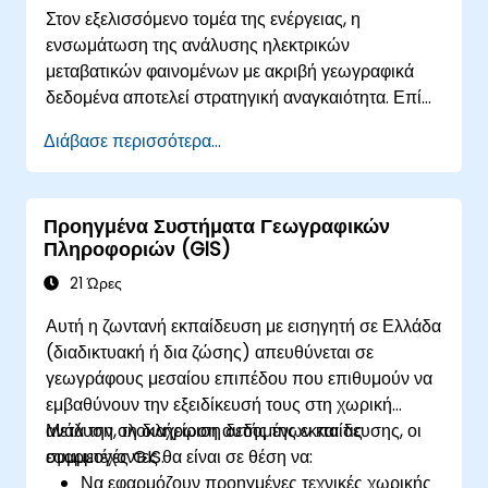
Στον εξελισσόμενο τομέα της ενέργειας, η
και αξιοποιήσουν την ανάλυση τρισδιάστατων
ενσωμάτωση της ανάλυσης ηλεκτρικών
χωρικών δεδομένων.
μεταβατικών φαινομένων με ακριβή γεωγραφικά
δεδομένα αποτελεί στρατηγική αναγκαιότητα. Επί
του παρόντος, η εξάρτηση από σπασμένα
Διάβασε περισσότερα...
δεδομένα οδηγεί σε σημαντικούς λειτουργικούς
κινδύνους. Αυτό το εντατικό πρόγραμμα 14 ημερών
στο Μελβούρνη σχεδιάστηκε για να γεφυρώσει το
Προηγμένα Συστήματα Γεωγραφικών
χάσμα μεταξύ της ηλεκτρολογικής μηχανικής και
Πληροφοριών (GIS)
της διαχείρισης γεωχωρικών δεδομένων.
21 Ώρες
Αυτή η ζωντανή εκπαίδευση με εισηγητή σε Ελλάδα
(διαδικτυακή ή δια ζώσης) απευθύνεται σε
γεωγράφους μεσαίου επιπέδου που επιθυμούν να
εμβαθύνουν την εξειδίκευσή τους στη χωρική
ανάλυση, τη διαχείριση δεδομένων και τις
Μετά την ολοκλήρωση αυτής της εκπαίδευσης, οι
εφαρμογές GIS.
συμμετέχοντες θα είναι σε θέση να:
Να εφαρμόζουν προηγμένες τεχνικές χωρικής