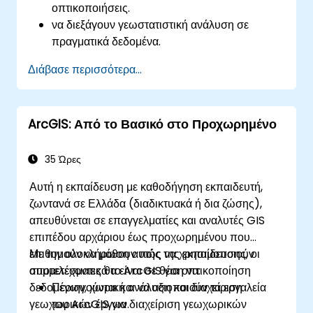
οπτικοποιήσεις.
να διεξάγουν γεωστατιστική ανάλυση σε
πραγματικά δεδομένα.
να υλοποιούν χωρική ανάλυση δεδομένων,
Διάβασε περισσότερα...
επεξεργασία δεδομένων και χαρτογράφηση με
το ArcGIS.
να αναλύουν χωρικά δεδομένα για έργα στο
ArcGIS: Από το Βασικό στο Προχωρημένο
ArcGIS.
35 Ώρες
Αυτή η εκπαίδευση με καθοδήγηση εκπαιδευτή,
ζωντανά σε Ελλάδα (διαδικτυακά ή δια ζώσης),
απευθύνεται σε επαγγελματίες και αναλυτές GIS
επιπέδου αρχάριου έως προχωρημένου που
επιθυμούν να μάθουν πώς να χρησιμοποιούν
Με την ολοκλήρωση αυτής της εκπαίδευσης, οι
αποτελεσματικά το ArcGIS για οπτικοποίηση
συμμετέχοντες θα είναι σε θέση να:
δεδομένων, χωρική ανάλυση και διαχείριση
Περιηγούνται και να αξιοποιούν τα εργαλεία
γεωχωρικών έργων.
του ArcGIS για διαχείριση γεωχωρικών