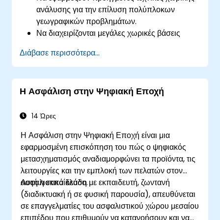
ανάλυσης για την επίλυση πολύπλοκων
γεωγραφικών προβλημάτων.
Να διαχειρίζονται μεγάλες χωρικές βάσεις
δεδομένων και να διενεργούν ελέγχους
Διάβασε περισσότερα...
ποιότητας δεδομένων.
Να δημιουργούν δυναμικούς και
διαδραστικούς χάρτες και οπτικοποιήσεις για
Η Ασφάλιση στην Ψηφιακή Εποχή
διάφορες εφαρμογές.
Να χρησιμοποιούν προγραμματισμό και
αυτοματισμό για τη βελτιστοποίηση των ροών
14 Ώρες
εργασίας GIS.
Η Ασφάλιση στην Ψηφιακή Εποχή είναι μια
εφαρμοσμένη επισκόπηση του πώς ο ψηφιακός
μετασχηματισμός αναδιαμορφώνει τα προϊόντα, τις
λειτουργίες και την εμπλοκή των πελατών στον
ασφαλιστικό κλάδο.
Αυτή η εκπαίδευση με εκπαιδευτή, ζωντανή
(διαδικτυακή ή σε φυσική παρουσία), απευθύνεται
σε επαγγελματίες του ασφαλιστικού χώρου μεσαίου
επιπέδου που επιθυμούν να κατανοήσουν και να