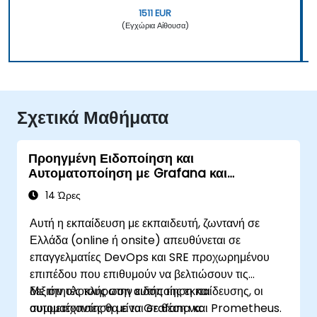
1511 EUR
(Εγχώρια Αίθουσα)
Σχετικά Μαθήματα
Προηγμένη Ειδοποίηση και
Αυτοματοποίηση με Grafana και
Prometheus
14 Ώρες
Αυτή η εκπαίδευση με εκπαιδευτή, ζωντανή σε
Ελλάδα (online ή onsite) απευθύνεται σε
επαγγελματίες DevOps και SRE προχωρημένου
επιπέδου που επιθυμούν να βελτιώσουν τις
δεξιότητές τους στην ειδοποίηση και
Με την ολοκλήρωση αυτής της εκπαίδευσης, οι
αυτοματοποίηση με τα Grafana και Prometheus.
συμμετέχοντες θα είναι σε θέση να: