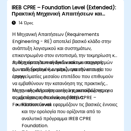
περιπτώσεων και να μεταφράσουν τα
IREB CPRE – Foundation Level (Extended):
διδάγματα σε τοπικές πρωτοβουλίες.
Πρακτική Μηχανική Απαιτήσεων και
Προετοιμασία για την Πιστοποίηση
14 Ώρες
Η Μηχανική Απαιτήσεων (Requirements
Engineering - RE) αποτελεί βασικό κλάδο στην
ανάπτυξη λογισμικού και συστημάτων,
επικεντρωμένο στον εντοπισμό, την τεκμηρίωση και
τη διαχείριση των αναγκών και των περιορισμών
Αυτή η εκπαιδευτική διαδικασία με εισηγητή,
των ενδιαφερομένων μερών για την επιτυχία του
ζωντανή (online ή onsite), απευθύνεται σε
έργου.
επαγγελματίες μεσαίου επιπέδου που επιθυμούν
να εμβαθύνουν την κατανόηση της πρακτικής
Μηχανικής Απαιτήσεων ενώ προετοιμάζονται για
Με την ολοκλήρωση αυτής της εκπαίδευσης, οι
τις εξετάσεις πιστοποίησης IREB CPRE –
συμμετέχοντες θα είναι σε θέση να:
Foundation Level.
Κατανοούν και εφαρμόζουν τις βασικές έννοιες
και την ορολογία που ορίζονται από το
αναλυτικό πρόγραμμα IREB CPRE
Foundation.