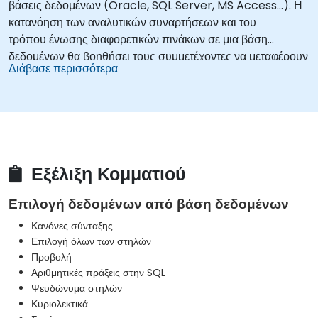
βάσεις δεδομένων (Oracle, SQL Server, MS Access...). Η
κατανόηση των αναλυτικών συναρτήσεων και του
τρόπου ένωσης διαφορετικών πινάκων σε μια βάση
δεδομένων θα βοηθήσει τους συμμετέχοντες να μεταφέρουν
Διάβασε περισσότερα
τις λειτουργίες ανάλυσης δεδομένων
στην πλευρά της βάσης δεδομένων, αντί να τις εκτελούν
στην εφαρμογή MS Excel. Αυτό μπορεί επίσης
να βοηθήσει στη δημιουργία οποιουδήποτε συστήματος
πληροφορικής που χρησιμοποιεί μια σχεσιακή βάση
δεδομένων.
Εξέλιξη Κομματιού
Επιλογή δεδομένων από βάση δεδομένων
Κανόνες σύνταξης
Επιλογή όλων των στηλών
Προβολή
Αριθμητικές πράξεις στην SQL
Ψευδώνυμα στηλών
Κυριολεκτικά