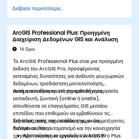
δεδομένα.
Διάβασε περισσότερα...
Εκτελούν βασική χωρική ανάλυση.
Δημιουργούν χάρτες και οπτικοποιήσεις.
ArcGIS Professional Plus: Προηγμένη
Διαχείριση Δεδομένων GIS και Ανάλυση
14 Ώρες
Το ArcGIS Professional Plus είναι μια προηγμένη
έκδοση του ArcGIS Pro, προσφέροντας
εκτεταμένες δυνατότητες για ανάλυση γεωχωρικών
δεδομένων, τρισδιάστατη μοντελοποίηση,
αυτοματοποίηση και επιχειρηματική συνεργασία.
Αυτή η εκπαίδευση υπό την καθοδήγηση
εκπαιδευτή, ζωντανή (online ή onsite),
απευθύνεται σε επαγγελματίες GIS μεσαίου
επιπέδου που επιθυμούν να εμβαθύνουν τις
δεξιότητές τους στην ανάλυση χωρικών
Στο τέλος αυτής της εκπαίδευσης, οι συμμετέχοντες
δεδομένων, τον αυτοματισμό και την κοινοχρησία
θα είναι σε θέση:
χρησιμοποιώντας τα εργαλεία του ArcGIS
Αξιοποίηση των εργαλείων ArcGIS Pro Plus