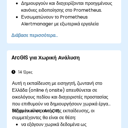
Δημιουργούν και διαχειρίζονται προηγμένους
κανόνες ειδοποίησης στο Prometheus.
Ενσωματώνουν το Prometheus
Alertmanager με εξωτερικά εργαλεία
χρησιμοποιώντας webhooks.
Διάβασε περισσότερα...
Αυτοματοποιούν τις αποκρίσεις σε
ειδοποιήσεις για ταχύτερη επίλυση
προβλημάτων.
ArcGIS για Χωρική Ανάλυση
Χρησιμοποιούν το Grafana για να
απεικονίζουν και να διαχειρίζονται
αποτελεσματικά τις ειδοποιήσεις.
14 Ώρες
Αυτή η εκπαίδευση με εισηγητή, ζωντανή στο
Ελλάδα (online ή onsite) απευθύνεται σε
οικολόγους πεδίου και διαχειριστές προστασίας
που επιθυμούν να δημιουργήσουν χωρικά έργα
δεδομένων στο ArcGIS.
Μέχρι το τέλος αυτής της εκπαίδευσης, οι
συμμετέχοντες θα είναι σε θέση:
να εξάγουν χωρικά δεδομένα ως