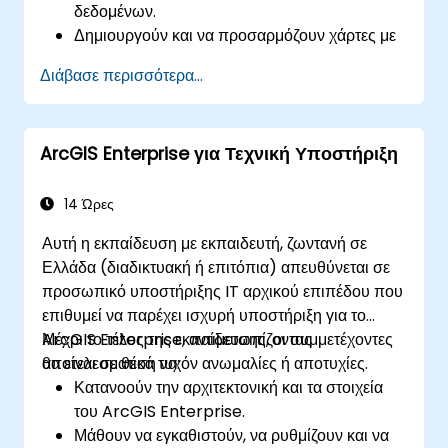
δεδομένων.
Δημιουργούν και να προσαρμόζουν χάρτες με
επίπεδα και χαρακτηριστικά.
Διάβασε περισσότερα...
Εκτελούν προχωρημένες χωρικές αναλύσεις
και εργασίες γεωεπεξεργασίας.
Αυτοματοποιούν ροές εργασιών
ArcGIS Enterprise για Τεχνική Υποστήριξη
χρησιμοποιώντας το ModelBuilder και την
Python.
14 Ώρες
Αυτή η εκπαίδευση με εκπαιδευτή, ζωντανή σε
Ελλάδα (διαδικτυακή ή επιτόπια) απευθύνεται σε
προσωπικό υποστήριξης IT αρχικού επιπέδου που
επιθυμεί να παρέχει ισχυρή υποστήριξη για το
ArcGIS Enterprise, αντιμετωπίζοντας
Μέχρι το τέλος της εκπαίδευσης, οι συμμετέχοντες
αποτελεσματικά τυχόν ανωμαλίες ή αποτυχίες.
θα είναι σε θέση να:
Κατανοούν την αρχιτεκτονική και τα στοιχεία
του ArcGIS Enterprise.
Μάθουν να εγκαθιστούν, να ρυθμίζουν και να