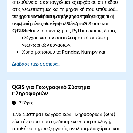
απευθύνεται σε επαγγελματίες αρχάριου επιπέδου
στις γεωεπιστήμες και τη μηχανική που επιθυμούν
να χρησιμοποιήσουν την Python για γεωχωρική
Με την ολοκλήρωση αυτής της εκπαίδευσης, οι
ανάλυση τόσο σε περιβάλλον ArcGIS όσο και
συμμετέχοντες θα είναι σε θέση να:
QGIS.
Μάθουν τη σύνταξη της Python και τις δομές
ελέγχου για την αποτελεσματική εκτέλεση
γεωχωρικών εργασιών.
Χρησιμοποιούν τα Pandas, Numpy και
Matplotlib για ανάλυση δεδομένων και
Διάβασε περισσότερα...
οπτικοποίηση σε GIS.
Χειρίζονται και αναλύουν διανυσματικά
δεδομένα με τις βιβλιοθήκες Geopandas,
QGIS για Γεωγραφικό Σύστημα
Arcpy και PyQGIS.
Πληροφοριών
Αυτοματοποιούν γεωχωρικές διαδικασίες και
ροές εργασίας χρησιμοποιώντας σενάρια
21 Ώρες
Python στο ArcGIS και το QGIS.
Ένα Σύστημα Γεωγραφικών Πληροφοριών (GIS)
Αναπτύσσουν προσαρμοσμένα εργαλεία
είναι ένα σύστημα σχεδιασμένο για τη συλλογή,
γεωεπεξεργασίας βασισμένα στην Python για
αποθήκευση, επεξεργασία, ανάλυση, διαχείριση και
το ArcGIS και το QGIS για τη βελτιστοποίηση