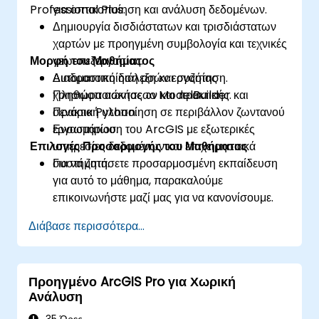
Professional Plus.
για οπτικοποίηση και ανάλυση δεδομένων.
Δημιουργία δισδιάστατων και τρισδιάστατων
χαρτών με προηγμένη συμβολογία και τεχνικές
Μορφή του Μαθήματος
γεωεπεξεργασίας.
Αυτοματοποίηση ροών εργασίας
Διαδραστική διάλεξη και συζήτηση.
χρησιμοποιώντας το ModelBuilder και
Πληθώρα ασκήσεων και πρακτικής.
σενάρια Python.
Πρακτική υλοποίηση σε περιβάλλον ζωντανού
Ενσωμάτωση του ArcGIS με εξωτερικές
εργαστηρίου.
Επιλογές Προσαρμογής του Μαθήματος
υπηρεσίες δεδομένων και επιχειρησιακά
συστήματα.
Για να ζητήσετε προσαρμοσμένη εκπαίδευση
για αυτό το μάθημα, παρακαλούμε
επικοινωνήστε μαζί μας για να κανονίσουμε.
Διάβασε περισσότερα...
Προηγμένο ArcGIS Pro για Χωρική
Ανάλυση