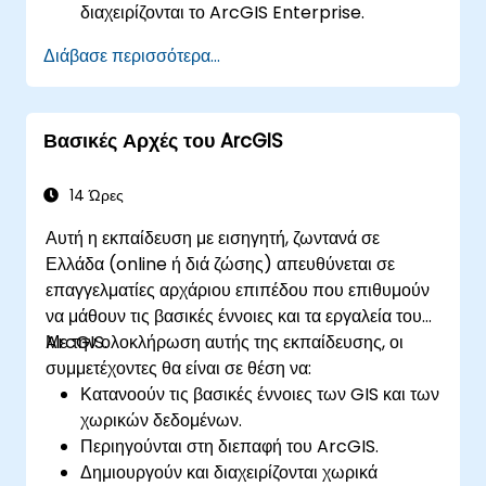
διαχειρίζονται το ArcGIS Enterprise.
Αποκτήσουν δεξιότητες επίλυσης
Διάβασε περισσότερα...
προβλημάτων και αντιμετώπισης
συνηθισμένων ζητημάτων.
Αναπτύξουν επάρκεια στην παρακολούθηση
Βασικές Αρχές του ArcGIS
και συντήρηση περιβαλλόντων ArcGIS
Enterprise.
Κατακτήσουν τις τεχνικές δημιουργίας
14 Ώρες
αντιγράφων ασφαλείας, ανάκτησης και
Αυτή η εκπαίδευση με εισηγητή, ζωντανά σε
βελτιστοποίησης απόδοσης.
Ελλάδα (online ή διά ζώσης) απευθύνεται σε
επαγγελματίες αρχάριου επιπέδου που επιθυμούν
να μάθουν τις βασικές έννοιες και τα εργαλεία του
ArcGIS.
Με την ολοκλήρωση αυτής της εκπαίδευσης, οι
συμμετέχοντες θα είναι σε θέση να:
Κατανοούν τις βασικές έννοιες των GIS και των
χωρικών δεδομένων.
Περιηγούνται στη διεπαφή του ArcGIS.
Δημιουργούν και διαχειρίζονται χωρικά