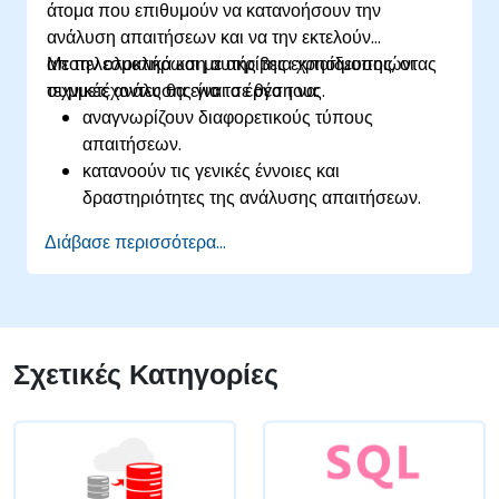
άτομα που επιθυμούν να κατανοήσουν την
ανάλυση απαιτήσεων και να την εκτελούν
αποτελεσματικά και με ακρίβεια χρησιμοποιώντας
Με την ολοκλήρωση αυτής της εκπαίδευσης, οι
τεχνικές ανάλυσης για τα έργα τους.
συμμετέχοντες θα είναι σε θέση να:
αναγνωρίζουν διαφορετικούς τύπους
απαιτήσεων.
κατανοούν τις γενικές έννοιες και
δραστηριότητες της ανάλυσης απαιτήσεων.
εξοικειωθούν με τη μεθοδολογία ανάλυσης
Διάβασε περισσότερα...
απαιτήσεων.
χρησιμοποιούν διαφορετικές τεχνικές
ανάλυσης απαιτήσεων προς όφελός τους.
δομούν τις απαιτήσεις ώστε να επικοινωνούν
αποτελεσματικά με τους αρχιτέκτονες και τους
Σχετικές Κατηγορίες
προγραμματιστές μέσω μιας επαναληπτικής
διαδικασίας συλλογής απαιτήσεων.