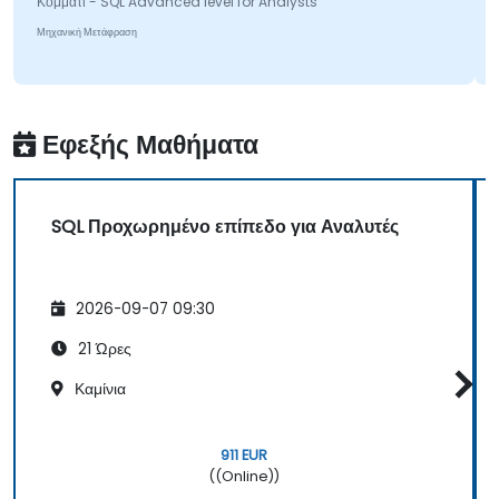
Κομμάτι - SQL Advanced level for Analysts
Μηχανική Μετάφραση
Εφεξής Μαθήματα
SQL Προχωρημένο επίπεδο για Αναλυτές
2026-09-07 09:30
21 Ώρες
Καμίνια
911 EUR
((Online))