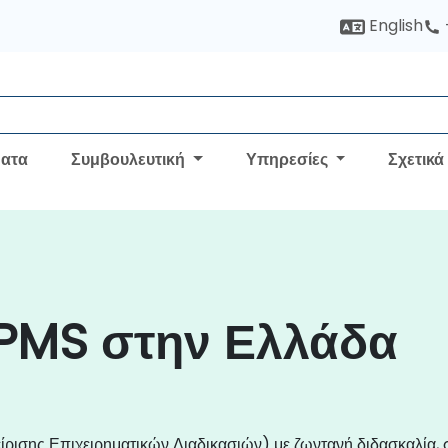
English
ατα
Συμβουλευτική
Υπηρεσίες
Σχετικά
PMS στην Ελλάδα
ρισης Επιχειρηματικών Διαδικασιών) με ζωντανή διδασκαλία, o