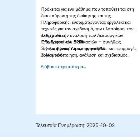
Πρόκειται για ένα μάθημα που τοποθετείται στη
διασταύρωση της διοίκησης και της
Πληροφορικής, ενσωματώνοντας εργαλεία και
τεχνικές για τον σχεδιασμό, την υλοποίηση, τον
έλεγχο και την ανάλυση των Λειτουργικών
Τι θα μάθετε;
Επιχειρησιακών Διαδικασιών – συνήθως
1. Τα Βασικά του BPM
περιλαμβάνει άτομα, οργανισμούς και εφαρμογές
2. Στρατηγικές Υλοποίησης BPM
λογισμικού.
3. Μοντελοποίηση, ανάλυση και σχεδιασμός
Αυτό το μάθημα περιέχει πρακτικές εργασίες, οι
διαδικασιών
Διάβασε περισσότερα...
συμμετέχοντες θα εισαχθούν σε θέματα κατά τη
4. Διακυβέρνηση και επιχειρηματικές στρατηγικές
διάρκεια των θεωρητικών μαθημάτων και αυτά θα
5. Μοντελοποίηση μιας διαδικασίας με BPMN
συνοδεύονται από πρακτικές ασκήσεις.
6. Επιχειρηματικοί κανόνες
Τελευταία Ενημέρωση:
2025-10-02