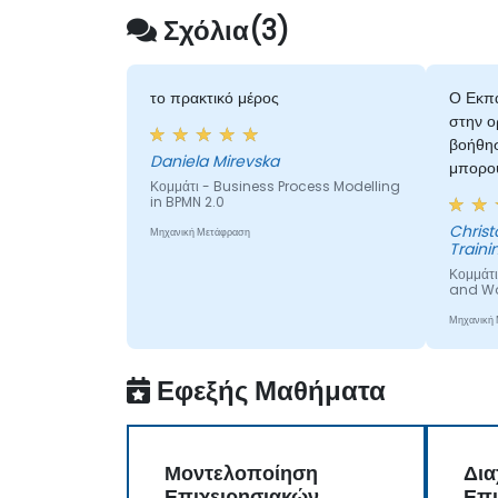
Σχόλια(3)
το πρακτικό μέρος
Ο Εκπ
στην ο
βοήθησ
Daniela Mirevska
μπορού
Κομμάτι - Business Process Modelling
in BPMN 2.0
Christopher - 
Μηχανική Μετάφραση
Traini
Κομμάτ
and W
Μηχανική
Εφεξής Μαθήματα
Μοντελοποίηση
Δια
Επιχειρησιακών
Επι