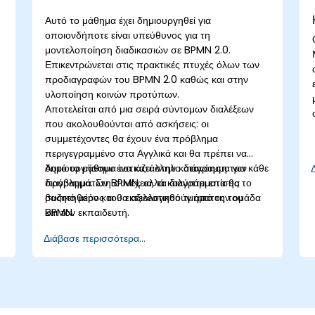
Αυτό το μάθημα έχει δημιουργηθεί για
οποιονδήποτε είναι υπεύθυνος για τη
μοντελοποίηση διαδικασιών σε BPMN 2.0.
Επικεντρώνεται στις πρακτικές πτυχές όλων των
προδιαγραφών του BPMN 2.0 καθώς και στην
υλοποίηση κοινών προτύπων.
Αποτελείται από μια σειρά σύντομων διαλέξεων
που ακολουθούνται από ασκήσεις: οι
συμμετέχοντες θα έχουν ένα πρόβλημα
περιγεγραμμένο στα Αγγλικά και θα πρέπει να
δημιουργήσουν ένα κατάλληλο διάγραμμα για κάθε
Αυτό το μάθημα εστιάζει στην κατανόηση των
πρόβλημα. Στη συνέχεια, τα διαγράμματα θα
διαγραμμάτων BPMN, αλλά καλύπτει επίσης το
συζητηθούν και θα αξιολογηθούν από την ομάδα
βασικό μέρος του εκτελεστικού τμήματος του
και τον εκπαιδευτή.
BPMN.
Διάβασε περισσότερα...