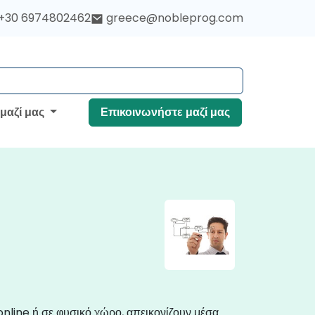
+30 6974802462
greece@nobleprog.com
 μαζί μας
Επικοινωνήστε μαζί μας
nline ή σε φυσικό χώρο, απεικονίζουν μέσα