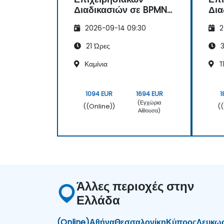
Διαδικασιών σε BPMN
Δια
2.0
2026-09-14 09:30
2
21 Ώρες
3
Καμίνια
T
1094 EUR
1694 EUR
1
(Εγχώρια
((Online))
(
Αίθουσα)
Άλλες περιοχές στην
Ελλάδα
(Online)
Αθήνα
Θεσσαλονίκη
Κύπρος
Λευκω